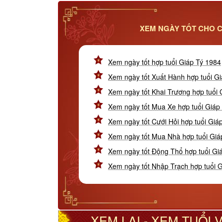
XEM NGÀY TỐT CHO C
Xem ngày tốt hợp tuổi Giáp Tý 1984
Xem ngày tốt Xuất Hành hợp tuổi G
Xem ngày tốt Khai Trương hợp tuổi 
Xem ngày tốt Mua Xe hợp tuổi Giáp
Xem ngày tốt Cưới Hỏi hợp tuổi Giá
Xem ngày tốt Mua Nhà hợp tuổi Giá
Xem ngày tốt Động Thổ hợp tuổi Gi
Xem ngày tốt Nhập Trạch hợp tuổi 
XEM LẠI - XEM TUỔI