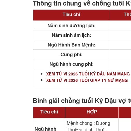
Thông tin chung về chồng tuổi K
Tiêu chí
Thô
Năm sinh dương lịch:
Năm sinh âm lịch:
Ngũ Hành Bản Mệnh:
Cung phi:
Ngũ hành cung phi:
XEM TỬ VI 2026 TUỔI KỶ DẬU NAM MẠNG
XEM TỬ VI 2026 TUỔI GIÁP TÝ NỮ MẠNG
Bình giải chồng tuổi Kỷ Dậu vợ t
Tiêu chí
HỢP
Mệnh chồng : Dương
Ngũ hành
Thổ(Đại dịch Thổ) -