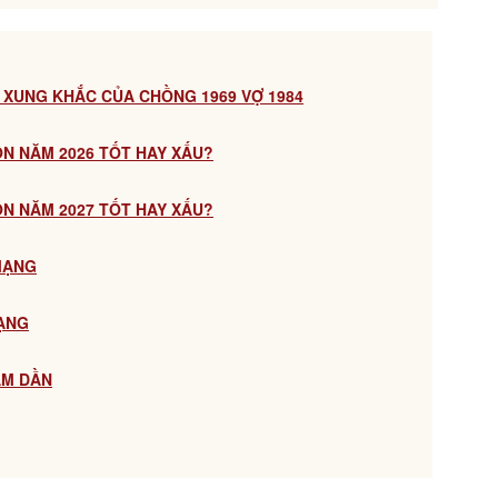
 XUNG KHẮC CỦA CHỒNG 1969 VỢ 1984
CON NĂM 2026 TỐT HAY XẤU?
CON NĂM 2027 TỐT HAY XẤU?
 MẠNG
MẠNG
ÂM DẦN