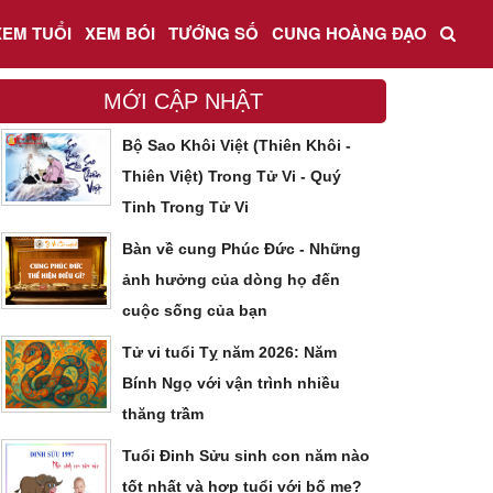
XEM TUỔI
XEM BÓI
TƯỚNG SỐ
CUNG HOÀNG ĐẠO
MỚI CẬP NHẬT
Bộ Sao Khôi Việt (Thiên Khôi -
Thiên Việt) Trong Tử Vi - Quý
Tinh Trong Tử Vi
Bàn về cung Phúc Đức - Những
ảnh hưởng của dòng họ đến
cuộc sống của bạn
Tử vi tuổi Tỵ năm 2026: Năm
Bính Ngọ với vận trình nhiều
thăng trầm
Tuổi Đinh Sửu sinh con năm nào
tốt nhất và hợp tuổi với bố mẹ?