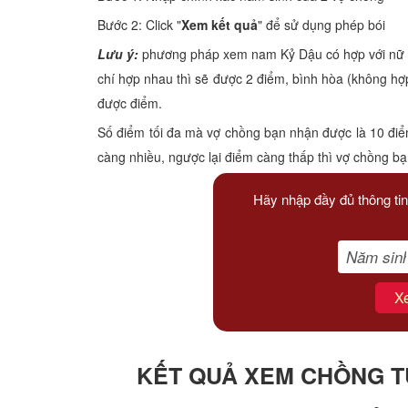
Xem tuổi
Bước 2: Click "
Xem kết quả
" để sử dụng phép bói
Lưu ý:
phương pháp xem nam Kỷ Dậu có hợp với nữ Giá
Xem bói
chí hợp nhau thì sẽ được 2 điểm, bình hòa (không hợ
được điểm.
Tướng số
Số điểm tối đa mà vợ chồng bạn nhận được là 10 điể
Cung hoàng đạo
càng nhiều, ngược lại điểm càng thấp thì vợ chồng b
Hãy nhập đầy đủ thông tin
X
KẾT QUẢ XEM CHỒNG TU