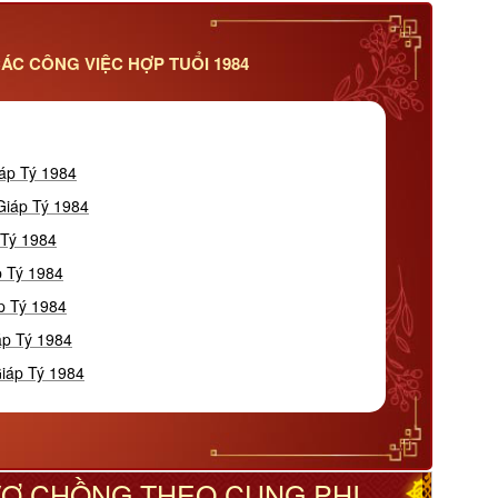
ÁC CÔNG VIỆC HỢP TUỔI 1984
iáp Tý 1984
Giáp Tý 1984
 Tý 1984
p Tý 1984
p Tý 1984
áp Tý 1984
Giáp Tý 1984
 VỢ CHỒNG THEO CUNG PHI