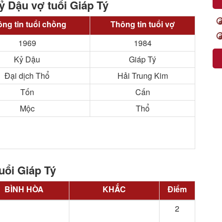
ỷ Dậu vợ tuổi Giáp Tý
ng tin tuổi chồng
Thông tin tuổi vợ
1969
1984
Kỷ Dậu
Giáp Tý
Đại dịch Thổ
Hải Trung Kim
Tốn
Cấn
Mộc
Thổ
uổi Giáp Tý
BÌNH HÒA
KHẮC
Điểm
2