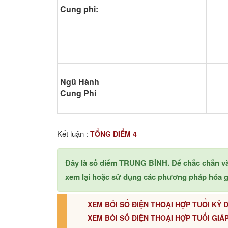
Cung phi:
Ngũ Hành
Cung Phi
Kết luận :
TỔNG ĐIỂM 4
Đây là số điểm TRUNG BÌNH. Để chắc chắn v
xem lại hoặc sử dụng các phương pháp hóa gi
XEM BÓI SỐ ĐIỆN THOẠI HỢP TUỔI KỶ D
XEM BÓI SỐ ĐIỆN THOẠI HỢP TUỔI GIÁP