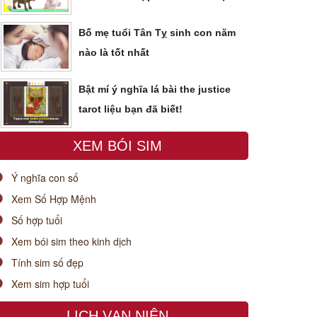
Bố mẹ tuổi Tân Tỵ sinh con năm
nào là tốt nhất
Bật mí ý nghĩa lá bài the justice
tarot liệu bạn đã biết!
XEM BÓI SIM
Ý nghĩa con số
Xem Số Hợp Mệnh
Số hợp tuổi
Xem bói sim theo kinh dịch
Tính sim số đẹp
Xem sim hợp tuổi
LỊCH VẠN NIÊN