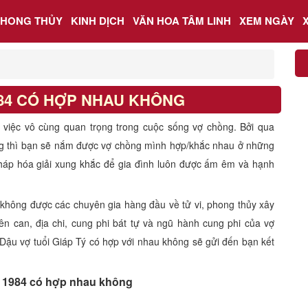
PHONG THỦY
KINH DỊCH
VĂN HOA TÂM LINH
XEM NGÀY
984 CÓ HỢP NHAU KHÔNG
à việc vô cùng quan trọng trong cuộc sống vợ chồng. Bởi qua
ng thì bạn sẽ nắm được vợ chồng mình hợp/khắc nhau ở những
háp hóa giải xung khắc để gia đình luôn được ấm êm và hạnh
 không được các chuyên gia hàng đầu về tử vi, phong thủy xây
ên can, địa chi, cung phi bát tự và ngũ hành cung phi của vợ
Dậu vợ tuổi Giáp Tý có hợp với nhau không sẽ gửi đến bạn kết
 1984 có hợp nhau không