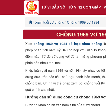
TỬ VI ĐẨU SỐ
TỬ VI 12 CON GIÁP
Xem tuổi vợ chồng
Chồng 1969 vợ 1984
Trang chủ
CHỒNG 1969 VỢ 1
Tử Vi Đẩu Số
Xem
chồng 1969 vợ 1984 có hợp nhau không
l
Tử Vi 12 Con Giáp
phép phân tích nam Kỷ Dậu có hợp với Giáp Tý khô
điểm nào. Từ đó sử dụng với đó là những phương p
Phong thủy
phúc bên nhau mãi mãi.
Phép luận giải nam 1969 và nữ 1984 lấy nhau có tốt
Kinh Dịch
dựng dựa trên các tiêu chí: ngũ hành bản mệnh, thi
chồng bạn. Chính vì thế phép xem bói chồng tuổi Kỷ 
Văn Hoa Tâm linh
quả chính xác nhất.
Hướng dẫn sử dụng công cụ chồng 1969 vợ
Xem ngày
Bước 1: Nhập chính xác năm sinh của 2 vợ chồng