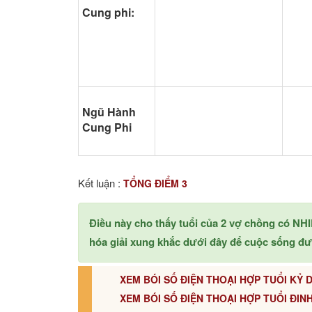
Cung phi:
Ngũ Hành
Cung Phi
Kết luận :
TỔNG ĐIỂM 3
Điều này cho thấy tuổi của 2 vợ chồng có 
hóa giải xung khắc dưới đây để cuộc sống đ
XEM BÓI SỐ ĐIỆN THOẠI HỢP TUỔI KỶ D
XEM BÓI SỐ ĐIỆN THOẠI HỢP TUỔI ĐINH