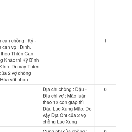
 can chồng : Kỷ -
1
 can vợ : Đinh.
 theo Thiên Can
g Khắc thì Kỷ Bình
Đinh. Do vậy Thiên
của 2 vợ chồng
 Hòa với nhau
Địa chi chồng : Dậu -
0
Địa chi vợ : Mão luận
theo 12 con giáp thì
Dậu Lục Xung Mão. Do
vậy Địa Chi của 2 vợ
chồng Lục Xung
Cung phi của chồng :
0