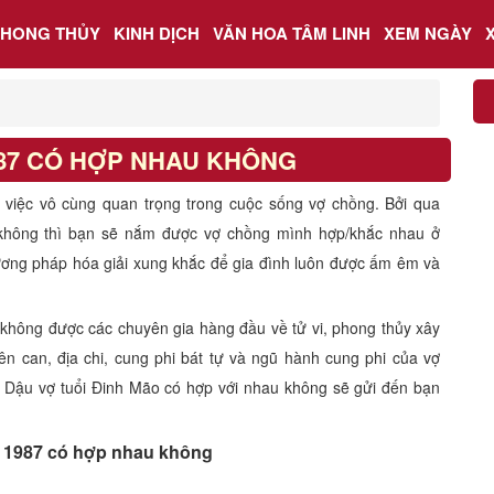
PHONG THỦY
KINH DỊCH
VĂN HOA TÂM LINH
XEM NGÀY
987 CÓ HỢP NHAU KHÔNG
à việc vô cùng quan trọng trong cuộc sống vợ chồng. Bởi qua
không thì bạn sẽ nắm được vợ chồng mình hợp/khắc nhau ở
ơng pháp hóa giải xung khắc để gia đình luôn được ấm êm và
 không được các chuyên gia hàng đầu về tử vi, phong thủy xây
ên can, địa chi, cung phi bát tự và ngũ hành cung phi của vợ
ỷ Dậu vợ tuổi Đinh Mão có hợp với nhau không sẽ gửi đến bạn
 1987 có hợp nhau không