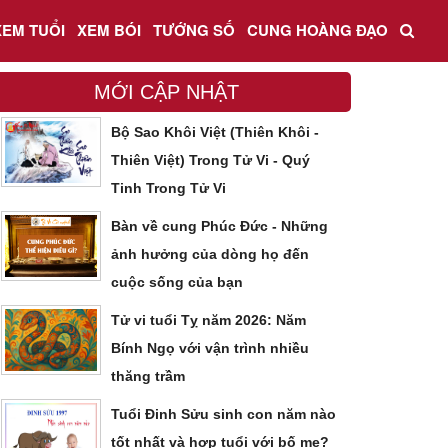
XEM TUỔI
XEM BÓI
TƯỚNG SỐ
CUNG HOÀNG ĐẠO
MỚI CẬP NHẬT
Bộ Sao Khôi Việt (Thiên Khôi -
Thiên Việt) Trong Tử Vi - Quý
Tinh Trong Tử Vi
Bàn về cung Phúc Đức - Những
ảnh hưởng của dòng họ đến
cuộc sống của bạn
Tử vi tuổi Tỵ năm 2026: Năm
Bính Ngọ với vận trình nhiều
thăng trầm
Tuổi Đinh Sửu sinh con năm nào
tốt nhất và hợp tuổi với bố mẹ?