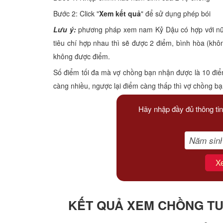
Xem tuổi
Bước 2: Click "
Xem kết quả
" để sử dụng phép bói
Lưu ý:
phương pháp xem nam Kỷ Dậu có hợp với nữ Đ
Xem bói
tiêu chí hợp nhau thì sẽ được 2 điểm, bình hòa (kh
không được điểm.
Tướng số
Số điểm tối đa mà vợ chồng bạn nhận được là 10 điể
Cung hoàng đạo
càng nhiều, ngược lại điểm càng thấp thì vợ chồng b
Hãy nhập đầy đủ thông tin
X
KẾT QUẢ XEM CHỒNG TUỔ