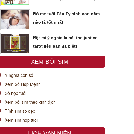
Bố mẹ tuổi Tân Tỵ sinh con năm
nào là tốt nhất
Bật mí ý nghĩa lá bài the justice
tarot liệu bạn đã biết!
XEM BÓI SIM
Ý nghĩa con số
Xem Số Hợp Mệnh
Số hợp tuổi
Xem bói sim theo kinh dịch
Tính sim số đẹp
Xem sim hợp tuổi
LỊCH VẠN NIÊN