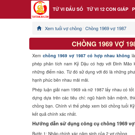
TỬ VI ĐẨU SỐ
TỬ VI 12 CON GIÁP
Xem tuổi vợ chồng
Chồng 1969 vợ 1987
Trang chủ
CHỒNG 1969 VỢ 1
Tử Vi Đẩu Số
Xem
chồng 1969 vợ 1987 có hợp nhau không
l
Tử Vi 12 Con Giáp
phép phân tích nam Kỷ Dậu có hợp với Đinh Mão 
những điểm nào. Từ đó sử dụng với đó là những phư
Phong thủy
hạnh phúc bên nhau mãi mãi.
Phép luận giải nam 1969 và nữ 1987 lấy nhau có tốt
Kinh Dịch
dựng dựa trên các tiêu chí: ngũ hành bản mệnh, thi
chồng bạn. Chính vì thế phép xem bói chồng tuổi K
Văn Hoa Tâm linh
kết quả chính xác nhất.
Hướng dẫn sử dụng công cụ chồng 1969 vợ
Xem ngày
Bước 1: Nhập chính xác năm sinh của 2 vợ chồng