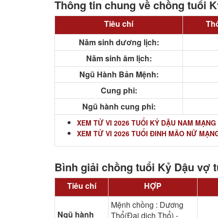
Thông tin chung về chồng tuổi K
Tiêu chí
Thô
Năm sinh dương lịch:
Năm sinh âm lịch:
Ngũ Hành Bản Mệnh:
Cung phi:
Ngũ hành cung phi:
XEM TỬ VI 2026 TUỔI KỶ DẬU NAM MẠNG
XEM TỬ VI 2026 TUỔI ĐINH MÃO NỮ MẠN
Bình giải chồng tuổi Kỷ Dậu vợ 
Tiêu chí
HỢP
Mệnh chồng : Dương
Ngũ hành
Thổ(Đại dịch Thổ) -