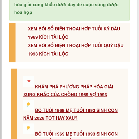
hóa giải xung khắc dưới đây để cuộc sống được
hòa hợp
XEM BÓI SỐ ĐIỆN THOẠI HỢP TUỔI KỶ DẬU
1969 KÍCH TÀI LỘC
XEM BÓI SỐ ĐIỆN THOẠI HỢP TUỔI QUÝ DẬU
1993 KÍCH TÀI LỘC
KHÁM PHÁ PHƯƠNG PHÁP HÓA GIẢI
XUNG KHẮC CỦA CHỒNG 1969 VỢ 1993
BỐ TUỔI 1969 MẸ TUỔI 1993 SINH CON
NĂM 2026 TỐT HAY XẤU?
BỐ TUỔI 1969 MẸ TUỔI 1993 SINH CON