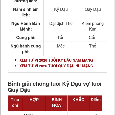
dương lịch:
Năm sinh âm
Kỷ Dậu
Quý Dậu
lịch:
Ngũ Hành Bản
Đại dịch Thổ
Kiếm phong
Mệnh:
Kim
Cung phi:
Tốn
Cấn
Ngũ hành cung
Mộc
Thổ
phi:
XEM TỬ VI 2026 TUỔI KỶ DẬU NAM MẠNG
XEM TỬ VI 2026 TUỔI QUÝ DẬU NỮ MẠNG
Bình giải chồng tuổi Kỷ Dậu vợ tuổi
Quý Dậu
Tiêu
HỢP
BÌNH
KHẮC
Điểm
chí
HÒA