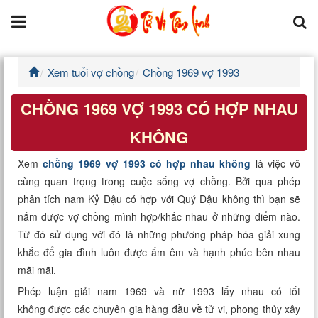
Xem tuổi vợ chồng
Chồng 1969 vợ 1993
Trang chủ
CHỒNG 1969 VỢ 1993 CÓ HỢP NHAU
Tử Vi Đẩu Số
KHÔNG
Tử Vi 12 Con Giáp
Xem
chồng 1969 vợ 1993 có hợp nhau không
là việc vô
cùng quan trọng trong cuộc sống vợ chồng. Bởi qua phép
Phong thủy
phân tích nam Kỷ Dậu có hợp với Quý Dậu không thì bạn sẽ
nắm được vợ chồng mình hợp/khắc nhau ở những điểm nào.
Kinh Dịch
Từ đó sử dụng với đó là những phương pháp hóa giải xung
khắc để gia đình luôn được ấm êm và hạnh phúc bên nhau
Văn Hoa Tâm linh
mãi mãi.
Xem ngày
Phép luận giải nam 1969 và nữ 1993 lấy nhau có tốt
không được các chuyên gia hàng đầu về tử vi, phong thủy xây