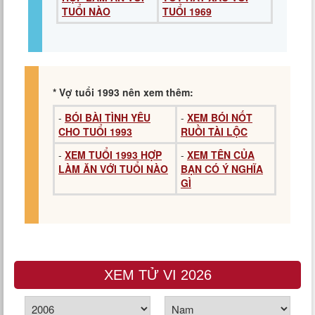
TUỔI NÀO
TUỔI 1969
* Vợ tuổi 1993 nên xem thêm:
-
BÓI BÀI TÌNH YÊU
-
XEM BÓI NỐT
CHO TUỔI 1993
RUỒI TÀI LỘC
-
XEM TUỔI 1993 HỢP
-
XEM TÊN CỦA
LÀM ĂN VỚI TUỔI NÀO
BẠN CÓ Ý NGHĨA
GÌ
XEM TỬ VI 2026