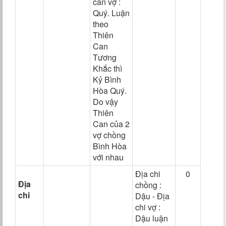
can vợ :
Quý. Luận
theo
Thiên
Can
Tương
Khắc thì
Kỷ Bình
Hòa Quý.
Do vậy
Thiên
Can của 2
vợ chồng
Bình Hòa
với nhau
Địa chi
0
Địa
chồng :
chi
Dậu - Địa
chi vợ :
Dậu luận