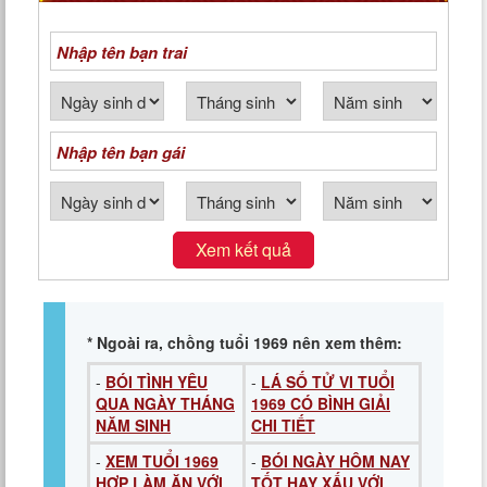
NGÀY THÁNG NĂM SINH
Xem kết quả
* Ngoài ra, chồng tuổi 1969 nên xem thêm:
-
BÓI TÌNH YÊU
-
LÁ SỐ TỬ VI TUỔI
QUA NGÀY THÁNG
1969 CÓ BÌNH GIẢI
NĂM SINH
CHI TIẾT
-
XEM TUỔI 1969
-
BÓI NGÀY HÔM NAY
HỢP LÀM ĂN VỚI
TỐT HAY XẤU VỚI