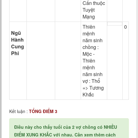
Cấn thuộc
Tuyệt
Mạng
Thiên
0
Ngũ
mệnh
Hành
năm sinh
Cung
chồng :
Phi
Mộc -
Thiên
mệnh
năm sinh
vợ : Thổ
=> Tương
Khắc
Kết luận :
TỔNG ĐIỂM 3
Điều này cho thấy tuổi của 2 vợ chồng có NHIỀU
ĐIỂM XUNG KHẮC với nhau. Cần xem thêm cách