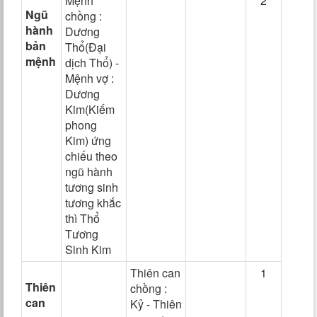
Mệnh
2
Ngũ
chồng :
hành
Dương
bản
Thổ(Đại
mệnh
dịch Thổ) -
Mệnh vợ :
Dương
Kim(Kiếm
phong
Kim) ứng
chiếu theo
ngũ hành
tương sinh
tương khắc
thì Thổ
Tương
Sinh Kim
Thiên can
1
Thiên
chồng :
can
Kỷ - Thiên