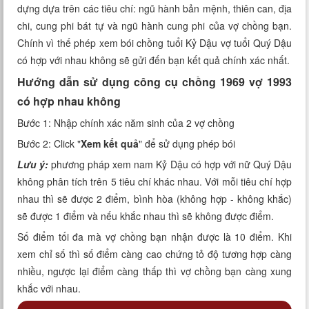
dựng dựa trên các tiêu chí: ngũ hành bản mệnh, thiên can, địa
Xem tuổi
chi, cung phi bát tự và ngũ hành cung phi của vợ chồng bạn.
Chính vì thế phép xem bói chồng tuổi Kỷ Dậu vợ tuổi Quý Dậu
Xem bói
có hợp với nhau không sẽ gửi đến bạn kết quả chính xác nhất.
Tướng số
Hướng dẫn sử dụng công cụ chồng 1969 vợ 1993
có hợp nhau không
Cung hoàng đạo
Bước 1: Nhập chính xác năm sinh của 2 vợ chồng
Bước 2: Click "
Xem kết quả
" để sử dụng phép bói
Lưu ý:
phương pháp xem nam Kỷ Dậu có hợp với nữ Quý Dậu
không phân tích trên 5 tiêu chí khác nhau. Với mỗi tiêu chí hợp
nhau thì sẽ được 2 điểm, bình hòa (không hợp - không khắc)
sẽ được 1 điểm và nếu khắc nhau thì sẽ không được điểm.
Số điểm tối đa mà vợ chồng bạn nhận được là 10 điểm. Khi
xem chỉ số thì số điểm càng cao chứng tỏ độ tương hợp càng
nhiều, ngược lại điểm càng thấp thì vợ chồng bạn càng xung
khắc với nhau.