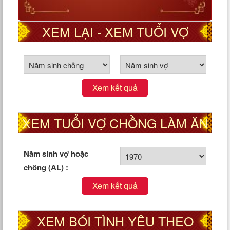
XEM LẠI - XEM TUỔI VỢ
CHỒNG THEO CUNG PHI
Xem kết quả
XEM TUỔI VỢ CHỒNG LÀM ĂN
TỐT HAY XẤU
Năm sinh vợ hoặc
chồng (AL) :
Xem kết quả
XEM BÓI TÌNH YÊU THEO