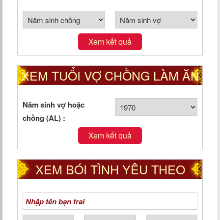
CHỒNG THEO CUNG PHI
Xem kết quả
XEM TUỔI VỢ CHỒNG LÀM ĂN
TỐT HAY XẤU
Năm sinh vợ hoặc
chồng (AL) :
Xem kết quả
XEM BÓI TÌNH YÊU THEO
NGÀY THÁNG NĂM SINH