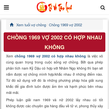
Xem tuổi vợ chồng
Chồng 1969 vợ 2002
Trang chủ
CHỒNG 1969 VỢ 2002 CÓ HỢP NHAU
Tử Vi Đẩu Số
KHÔNG
Tử Vi 12 Con Giáp
Xem
chồng 1969 vợ 2002 có hợp nhau không
là việc vô
cùng quan trọng trong cuộc sống vợ chồng. Bởi qua phép
Phong thủy
phân tích nam Kỷ Dậu có hợp với Nhâm Ngọ không thì bạn sẽ
nắm được vợ chồng mình hợp/khắc nhau ở những điểm nào.
Kinh Dịch
Từ đó sử dụng với đó là những phương pháp hóa giải xung
khắc để gia đình luôn được ấm êm và hạnh phúc bên nhau
Văn Hoa Tâm linh
mãi mãi.
Xem ngày
Phép luận giải nam 1969 và nữ 2002 lấy nhau có tốt
không được các chuyên gia hàng đầu về tử vi, phong thủy xây