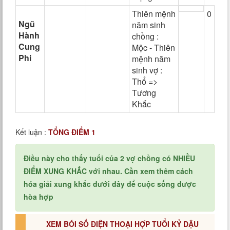
Thiên mệnh
0
Ngũ
năm sinh
Hành
chồng :
Cung
Mộc - Thiên
Phi
mệnh năm
sinh vợ :
Thổ =>
Tương
Khắc
Kết luận :
TỔNG ĐIỂM 1
Điều này cho thấy tuổi của 2 vợ chồng có NHIỀU
ĐIỂM XUNG KHẮC với nhau. Cần xem thêm cách
hóa giải xung khắc dưới đây để cuộc sống được
hòa hợp
XEM BÓI SỐ ĐIỆN THOẠI HỢP TUỔI KỶ DẬU