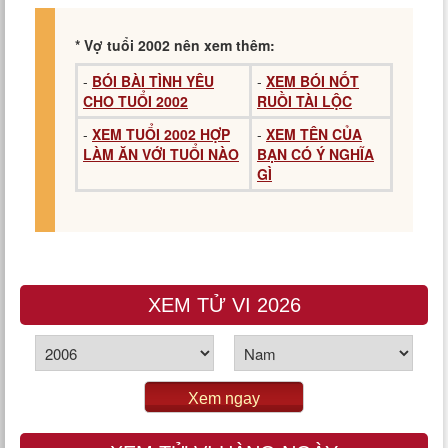
* Vợ tuổi 2002 nên xem thêm:
-
BÓI BÀI TÌNH YÊU
-
XEM BÓI NỐT
CHO TUỔI 2002
RUỒI TÀI LỘC
-
XEM TUỔI 2002 HỢP
-
XEM TÊN CỦA
LÀM ĂN VỚI TUỔI NÀO
BẠN CÓ Ý NGHĨA
GÌ
XEM TỬ VI 2026
Xem ngay