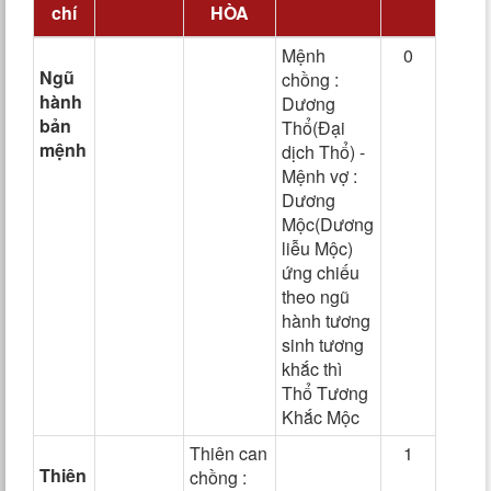
chí
HÒA
Mệnh
0
Ngũ
chồng :
hành
Dương
bản
Thổ(Đại
mệnh
dịch Thổ) -
Mệnh vợ :
Dương
Mộc(Dương
liễu Mộc)
ứng chiếu
theo ngũ
hành tương
sinh tương
khắc thì
Thổ Tương
Khắc Mộc
Thiên can
1
Thiên
chồng :