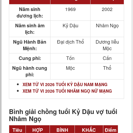
Năm sinh
1969
2002
dương lịch:
Năm sinh âm
Kỷ Dậu
Nhâm Ngọ
lịch:
Ngũ Hành Bản
Đại dịch Thổ
Dương liễu
Mệnh:
Mộc
Cung phi:
Tốn
Cấn
Ngũ hành cung
Mộc
Thổ
phi:
XEM TỬ VI 2026 TUỔI KỶ DẬU NAM MẠNG
XEM TỬ VI 2026 TUỔI NHÂM NGỌ NỮ MẠNG
Bình giải chồng tuổi Kỷ Dậu vợ tuổi
Nhâm Ngọ
Tiêu
HỢP
BÌNH
KHẮC
Điểm