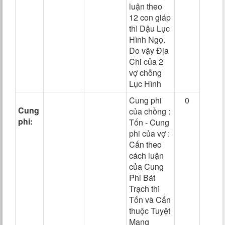
luận theo
12 con giáp
thì Dậu Lục
Hình Ngọ.
Do vậy Địa
Chi của 2
vợ chồng
Lục Hình
Cung phi
0
Cung
của chồng :
phi:
Tốn - Cung
phi của vợ :
Cấn theo
cách luận
của Cung
Phi Bát
Trạch thì
Tốn và Cấn
thuộc Tuyệt
Mạng