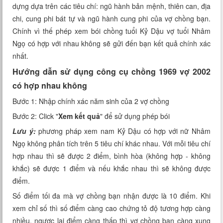
dựng dựa trên các tiêu chí: ngũ hành bản mệnh, thiên can, địa
Xem tuổi
chi, cung phi bát tự và ngũ hành cung phi của vợ chồng bạn.
Chính vì thế phép xem bói chồng tuổi Kỷ Dậu vợ tuổi Nhâm
Xem bói
Ngọ có hợp với nhau không sẽ gửi đến bạn kết quả chính xác
nhất.
Tướng số
Hướng dẫn sử dụng công cụ chồng 1969 vợ 2002
Cung hoàng đạo
có hợp nhau không
Bước 1: Nhập chính xác năm sinh của 2 vợ chồng
Bước 2: Click "
Xem kết quả
" để sử dụng phép bói
Lưu ý:
phương pháp xem nam Kỷ Dậu có hợp với nữ Nhâm
Ngọ không phân tích trên 5 tiêu chí khác nhau. Với mỗi tiêu chí
hợp nhau thì sẽ được 2 điểm, bình hòa (không hợp - không
khắc) sẽ được 1 điểm và nếu khắc nhau thì sẽ không được
điểm.
Số điểm tối đa mà vợ chồng bạn nhận được là 10 điểm. Khi
xem chỉ số thì số điểm càng cao chứng tỏ độ tương hợp càng
nhiều, ngược lại điểm càng thấp thì vợ chồng bạn càng xung