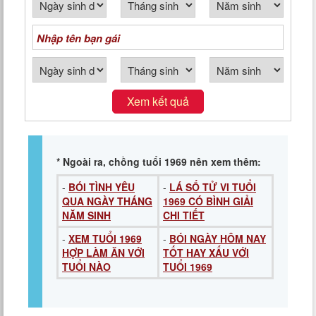
Xem kết quả
* Ngoài ra, chồng tuổi 1969 nên xem thêm:
-
BÓI TÌNH YÊU
-
LÁ SỐ TỬ VI TUỔI
QUA NGÀY THÁNG
1969 CÓ BÌNH GIẢI
NĂM SINH
CHI TIẾT
-
XEM TUỔI 1969
-
BÓI NGÀY HÔM NAY
HỢP LÀM ĂN VỚI
TỐT HAY XẤU VỚI
TUỔI NÀO
TUỔI 1969