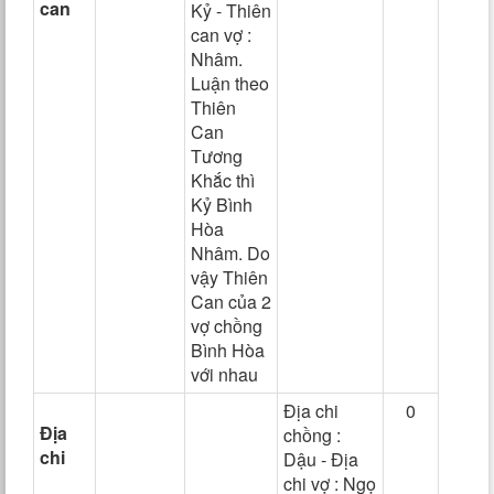
can
Kỷ - Thiên
can vợ :
Nhâm.
Luận theo
Thiên
Can
Tương
Khắc thì
Kỷ Bình
Hòa
Nhâm. Do
vậy Thiên
Can của 2
vợ chồng
Bình Hòa
với nhau
Địa chi
0
Địa
chồng :
chi
Dậu - Địa
chi vợ : Ngọ