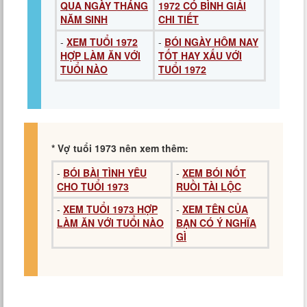
QUA NGÀY THÁNG
1972 CÓ BÌNH GIẢI
NĂM SINH
CHI TIẾT
-
XEM TUỔI 1972
-
BÓI NGÀY HÔM NAY
HỢP LÀM ĂN VỚI
TỐT HAY XẤU VỚI
TUỔI NÀO
TUỔI 1972
* Vợ tuổi 1973 nên xem thêm:
-
BÓI BÀI TÌNH YÊU
-
XEM BÓI NỐT
CHO TUỔI 1973
RUỒI TÀI LỘC
-
XEM TUỔI 1973 HỢP
-
XEM TÊN CỦA
LÀM ĂN VỚI TUỔI NÀO
BẠN CÓ Ý NGHĨA
GÌ