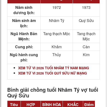
Năm sinh
1972
1973
dương lịch:
Năm sinh âm
Nhâm Tý
Quý Sửu
lịch:
Ngũ Hành Bản
Tang thạch Mộc
Tang thạch
Mệnh:
Mộc
Cung phi:
Khảm
Càn
Ngũ hành cung
Thủy
Kim
phi:
XEM TỬ VI 2026 TUỔI NHÂM TÝ NAM MẠNG
XEM TỬ VI 2026 TUỔI QUÝ SỬU NỮ MẠNG
Bình giải chồng tuổi Nhâm Tý vợ tuổi
Quý Sửu
Tiêu
HỢP
BÌNH HÒA
KHẮC
Điểm