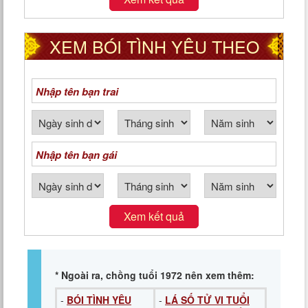
XEM BÓI TÌNH YÊU THEO
NGÀY THÁNG NĂM SINH
Xem kết quả
* Ngoài ra, chồng tuổi 1972 nên xem thêm:
-
BÓI TÌNH YÊU
-
LÁ SỐ TỬ VI TUỔI