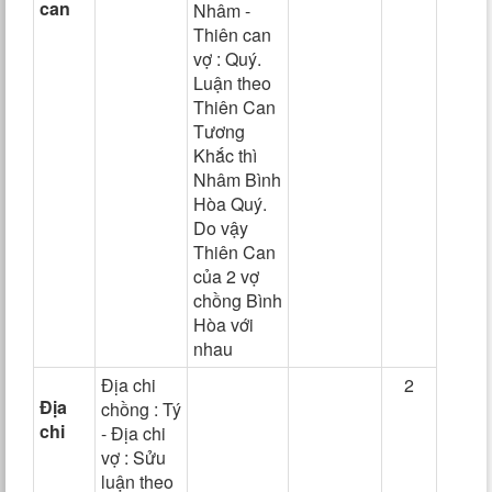
can
Nhâm -
Thiên can
vợ : Quý.
Luận theo
Thiên Can
Tương
Khắc thì
Nhâm Bình
Hòa Quý.
Do vậy
Thiên Can
của 2 vợ
chồng Bình
Hòa với
nhau
Địa chi
2
Địa
chồng : Tý
chi
- Địa chi
vợ : Sửu
luận theo