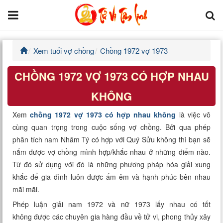
Xem tuổi vợ chồng
Chồng 1972 vợ 1973
Trang chủ
CHỒNG 1972 VỢ 1973 CÓ HỢP NHAU
Tử Vi Đẩu Số
KHÔNG
Tử Vi 12 Con Giáp
Xem
chồng 1972 vợ 1973 có hợp nhau không
là việc vô
cùng quan trọng trong cuộc sống vợ chồng. Bởi qua phép
Phong thủy
phân tích nam Nhâm Tý có hợp với Quý Sửu không thì bạn sẽ
nắm được vợ chồng mình hợp/khắc nhau ở những điểm nào.
Kinh Dịch
Từ đó sử dụng với đó là những phương pháp hóa giải xung
khắc để gia đình luôn được ấm êm và hạnh phúc bên nhau
Văn Hoa Tâm linh
mãi mãi.
Xem ngày
Phép luận giải nam 1972 và nữ 1973 lấy nhau có tốt
không được các chuyên gia hàng đầu về tử vi, phong thủy xây