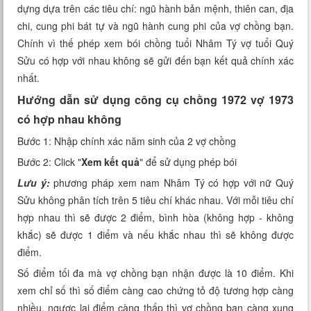
dựng dựa trên các tiêu chí: ngũ hành bản mệnh, thiên can, địa
Xem tuổi
chi, cung phi bát tự và ngũ hành cung phi của vợ chồng bạn.
Chính vì thế phép xem bói chồng tuổi Nhâm Tý vợ tuổi Quý
Xem bói
Sửu có hợp với nhau không sẽ gửi đến bạn kết quả chính xác
nhất.
Tướng số
Hướng dẫn sử dụng công cụ chồng 1972 vợ 1973
Cung hoàng đạo
có hợp nhau không
Bước 1: Nhập chính xác năm sinh của 2 vợ chồng
Bước 2: Click "
Xem kết quả
" để sử dụng phép bói
Lưu ý:
phương pháp xem nam Nhâm Tý có hợp với nữ Quý
Sửu không phân tích trên 5 tiêu chí khác nhau. Với mỗi tiêu chí
hợp nhau thì sẽ được 2 điểm, bình hòa (không hợp - không
khắc) sẽ được 1 điểm và nếu khắc nhau thì sẽ không được
điểm.
Số điểm tối đa mà vợ chồng bạn nhận được là 10 điểm. Khi
xem chỉ số thì số điểm càng cao chứng tỏ độ tương hợp càng
nhiều, ngược lại điểm càng thấp thì vợ chồng bạn càng xung