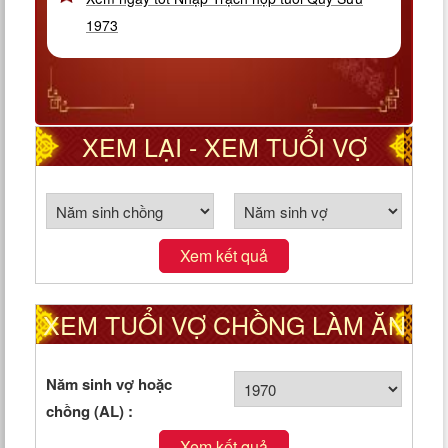
1973
XEM LẠI - XEM TUỔI VỢ
CHỒNG THEO CUNG PHI
Xem kết quả
XEM TUỔI VỢ CHỒNG LÀM ĂN
TỐT HAY XẤU
Năm sinh vợ hoặc
chồng (AL) :
Xem kết quả