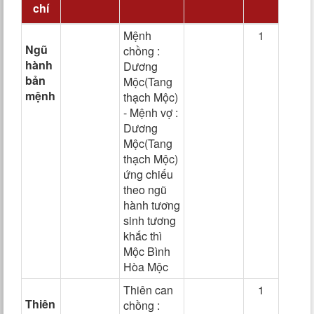
chí
Mệnh
1
Ngũ
chồng :
hành
Dương
bản
Mộc(Tang
mệnh
thạch Mộc)
- Mệnh vợ :
Dương
Mộc(Tang
thạch Mộc)
ứng chiếu
theo ngũ
hành tương
sinh tương
khắc thì
Mộc Bình
Hòa Mộc
Thiên can
1
Thiên
chồng :