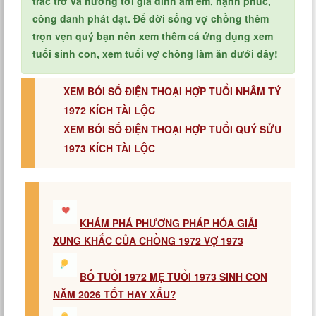
trắc trở và hướng tới gia đình ấm êm, hạnh phúc,
công danh phát đạt. Để đời sống vợ chồng thêm
trọn vẹn quý bạn nên xem thêm cá ứng dụng xem
tuổi sinh con, xem tuổi vợ chồng làm ăn dưới đây!
XEM BÓI SỐ ĐIỆN THOẠI HỢP TUỔI NHÂM TÝ
1972 KÍCH TÀI LỘC
XEM BÓI SỐ ĐIỆN THOẠI HỢP TUỔI QUÝ SỬU
1973 KÍCH TÀI LỘC
KHÁM PHÁ PHƯƠNG PHÁP HÓA GIẢI
XUNG KHẮC CỦA CHỒNG 1972 VỢ 1973
BỐ TUỔI 1972 MẸ TUỔI 1973 SINH CON
NĂM 2026 TỐT HAY XẤU?