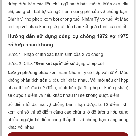
dựng dựa trên các tiêu chí: ngũ hành bản mệnh, thiên can, địa
Xem tuổi
chi, cung phi bát tự và ngũ hành cung phi của vợ chồng bạn.
Chính vì thế phép xem bói chồng tuổi Nhâm Tý vợ tuổi Ất Mão
Xem bói
có hợp với nhau không sẽ gửi đến bạn kết quả chính xác nhất.
Tướng số
Hướng dẫn sử dụng công cụ chồng 1972 vợ 1975
có hợp nhau không
Cung hoàng đạo
Bước 1: Nhập chính xác năm sinh của 2 vợ chồng
Bước 2: Click "
Xem kết quả
" để sử dụng phép bói
Lưu ý:
phương pháp xem nam Nhâm Tý có hợp với nữ Ất Mão
không phân tích trên 5 tiêu chí khác nhau. Với mỗi tiêu chí hợp
nhau thì sẽ được 2 điểm, bình hòa (không hợp - không khắc)
sẽ được 1 điểm và nếu khắc nhau thì sẽ không được điểm.
Số điểm tối đa mà vợ chồng bạn nhận được là 10 điểm. Khi
xem chỉ số thì số điểm càng cao chứng tỏ độ tương hợp càng
nhiều, ngược lại điểm càng thấp thì vợ chồng bạn càng xung
khắc với nhau.