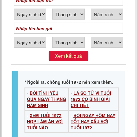
Xem kết quả
* Ngoài ra, chồng tuổi 1972 nên xem thêm:
-
BÓI TÌNH YÊU
-
LÁ SỐ TỬ VI TUỔI
QUA NGÀY THÁNG
1972 CÓ BÌNH GIẢI
NĂM SINH
CHI TIẾT
-
XEM TUỔI 1972
-
BÓI NGÀY HÔM NAY
HỢP LÀM ĂN VỚI
TỐT HAY XẤU VỚI
TUỔI NÀO
TUỔI 1972