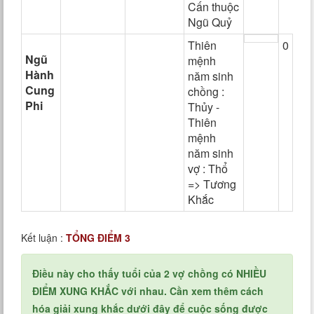
Cấn thuộc
Ngũ Quỷ
Thiên
0
Ngũ
mệnh
Hành
năm sinh
Cung
chồng :
Phi
Thủy -
Thiên
mệnh
năm sinh
vợ : Thổ
=> Tương
Khắc
Kết luận :
TỔNG ĐIỂM 3
Điều này cho thấy tuổi của 2 vợ chồng có NHIỀU
ĐIỂM XUNG KHẮC với nhau. Cần xem thêm cách
hóa giải xung khắc dưới đây để cuộc sống được