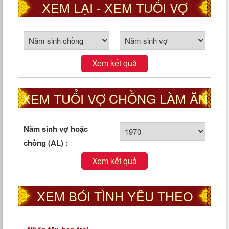
XEM LẠI - XEM TUỔI VỢ
CHỒNG THEO CUNG PHI
Xem kết quả
XEM TUỔI VỢ CHỒNG LÀM ĂN
TỐT HAY XẤU
Năm sinh vợ hoặc
chồng (AL) :
Xem kết quả
XEM BÓI TÌNH YÊU THEO
NGÀY THÁNG NĂM SINH