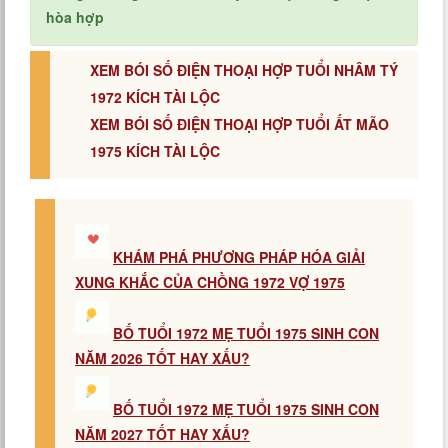
hòa hợp
XEM BÓI SỐ ĐIỆN THOẠI HỢP TUỔI NHÂM TÝ
1972 KÍCH TÀI LỘC
XEM BÓI SỐ ĐIỆN THOẠI HỢP TUỔI ẤT MÃO
1975 KÍCH TÀI LỘC
KHÁM PHÁ PHƯƠNG PHÁP HÓA GIẢI
XUNG KHẮC CỦA CHỒNG 1972 VỢ 1975
BỐ TUỔI 1972 MẸ TUỔI 1975 SINH CON
NĂM 2026 TỐT HAY XẤU?
BỐ TUỔI 1972 MẸ TUỔI 1975 SINH CON
NĂM 2027 TỐT HAY XẤU?