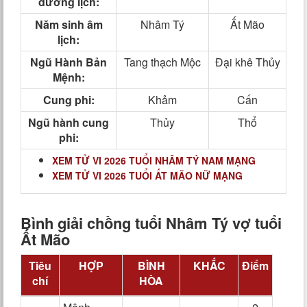
dương lịch:
Năm sinh âm
Nhâm Tý
Ất Mão
lịch:
Ngũ Hành Bản
Tang thạch Mộc
Đại khê Thủy
Mệnh:
Cung phi:
Khảm
Cấn
Ngũ hành cung
Thủy
Thổ
phi:
XEM TỬ VI 2026 TUỔI NHÂM TÝ NAM MẠNG
XEM TỬ VI 2026 TUỔI ẤT MÃO NỮ MẠNG
Bình giải chồng tuổi Nhâm Tý vợ tuổi
Ất Mão
Tiêu
HỢP
BÌNH
KHẮC
Điểm
chí
HÒA