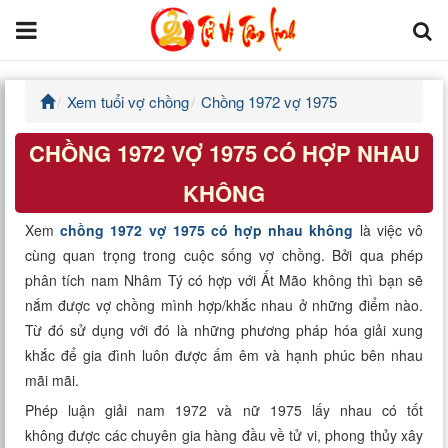
Xem tuổi vợ chồng
Chồng 1972 vợ 1975
Trang chủ
CHỒNG 1972 VỢ 1975 CÓ HỢP NHAU
Tử Vi Đẩu Số
KHÔNG
Tử Vi 12 Con Giáp
Xem
chồng 1972 vợ 1975 có hợp nhau không
là việc vô
cùng quan trọng trong cuộc sống vợ chồng. Bởi qua phép
Phong thủy
phân tích nam Nhâm Tý có hợp với Ất Mão không thì bạn sẽ
nắm được vợ chồng mình hợp/khắc nhau ở những điểm nào.
Kinh Dịch
Từ đó sử dụng với đó là những phương pháp hóa giải xung
khắc để gia đình luôn được ấm êm và hạnh phúc bên nhau
Văn Hoa Tâm linh
mãi mãi.
Xem ngày
Phép luận giải nam 1972 và nữ 1975 lấy nhau có tốt
không được các chuyên gia hàng đầu về tử vi, phong thủy xây