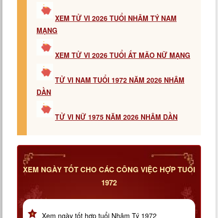
XEM TỬ VI 2026 TUỔI NHÂM TÝ NAM
MẠNG
XEM TỬ VI 2026 TUỔI ẤT MÃO NỮ MẠNG
TỬ VI NAM TUỔI 1972 NĂM 2026 NHÂM
DẦN
TỬ VI NỮ 1975 NĂM 2026 NHÂM DẦN
XEM NGÀY TỐT CHO CÁC CÔNG VIỆC HỢP TUỔI
1972
Xem ngày tốt hợp tuổi Nhâm Tý 1972