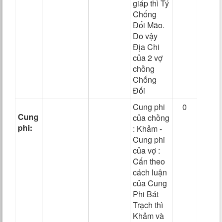
giáp thì Tý
Chống
Đối Mão.
Do vậy
Địa Chi
của 2 vợ
chồng
Chống
Đối
Cung phi
0
Cung
của chồng
phi:
: Khảm -
Cung phi
của vợ :
Cấn theo
cách luận
của Cung
Phi Bát
Trạch thì
Khảm và