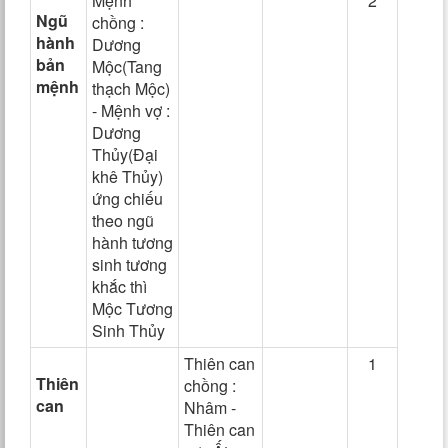
Mệnh
2
Ngũ
chồng :
hành
Dương
bản
Mộc(Tang
mệnh
thạch Mộc)
- Mệnh vợ :
Dương
Thủy(Đại
khê Thủy)
ứng chiếu
theo ngũ
hành tương
sinh tương
khắc thì
Mộc Tương
Sinh Thủy
Thiên can
1
Thiên
chồng :
can
Nhâm -
Thiên can