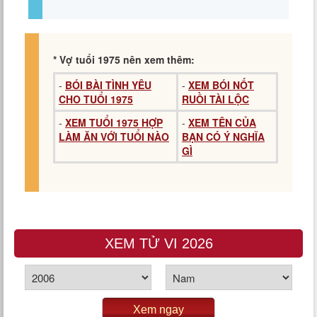
* Vợ tuổi 1975 nên xem thêm:
-
BÓI BÀI TÌNH YÊU
-
XEM BÓI NỐT
CHO TUỔI 1975
RUỒI TÀI LỘC
-
XEM TUỔI 1975 HỢP
-
XEM TÊN CỦA
LÀM ĂN VỚI TUỔI NÀO
BẠN CÓ Ý NGHĨA
GÌ
XEM TỬ VI 2026
Xem ngay