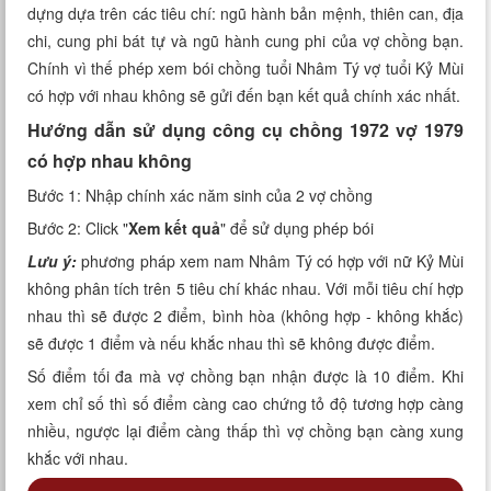
dựng dựa trên các tiêu chí: ngũ hành bản mệnh, thiên can, địa
Xem tuổi
chi, cung phi bát tự và ngũ hành cung phi của vợ chồng bạn.
Chính vì thế phép xem bói chồng tuổi Nhâm Tý vợ tuổi Kỷ Mùi
Xem bói
có hợp với nhau không sẽ gửi đến bạn kết quả chính xác nhất.
Tướng số
Hướng dẫn sử dụng công cụ chồng 1972 vợ 1979
có hợp nhau không
Cung hoàng đạo
Bước 1: Nhập chính xác năm sinh của 2 vợ chồng
Bước 2: Click "
Xem kết quả
" để sử dụng phép bói
Lưu ý:
phương pháp xem nam Nhâm Tý có hợp với nữ Kỷ Mùi
không phân tích trên 5 tiêu chí khác nhau. Với mỗi tiêu chí hợp
nhau thì sẽ được 2 điểm, bình hòa (không hợp - không khắc)
sẽ được 1 điểm và nếu khắc nhau thì sẽ không được điểm.
Số điểm tối đa mà vợ chồng bạn nhận được là 10 điểm. Khi
xem chỉ số thì số điểm càng cao chứng tỏ độ tương hợp càng
nhiều, ngược lại điểm càng thấp thì vợ chồng bạn càng xung
khắc với nhau.