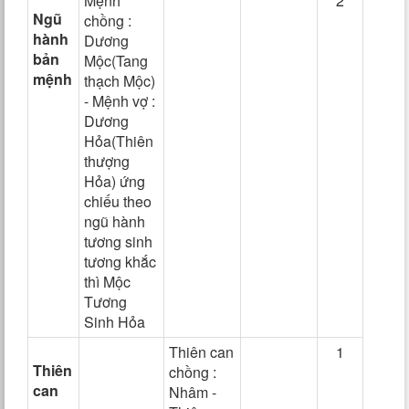
Mệnh
2
Ngũ
chồng :
hành
Dương
bản
Mộc(Tang
mệnh
thạch Mộc)
- Mệnh vợ :
Dương
Hỏa(Thiên
thượng
Hỏa) ứng
chiếu theo
ngũ hành
tương sinh
tương khắc
thì Mộc
Tương
Sinh Hỏa
Thiên can
1
Thiên
chồng :
can
Nhâm -