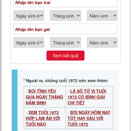
Xem kết quả
* Ngoài ra, chồng tuổi 1972 nên xem thêm:
-
BÓI TÌNH YÊU
-
LÁ SỐ TỬ VI TUỔI
QUA NGÀY THÁNG
1972 CÓ BÌNH GIẢI
NĂM SINH
CHI TIẾT
-
XEM TUỔI 1972
-
BÓI NGÀY HÔM NAY
HỢP LÀM ĂN VỚI
TỐT HAY XẤU VỚI
TUỔI NÀO
TUỔI 1972