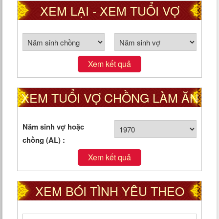
XEM LẠI - XEM TUỔI VỢ
CHỒNG THEO CUNG PHI
Xem kết quả
XEM TUỔI VỢ CHỒNG LÀM ĂN
TỐT HAY XẤU
Năm sinh vợ hoặc
chồng (AL) :
Xem kết quả
XEM BÓI TÌNH YÊU THEO
NGÀY THÁNG NĂM SINH