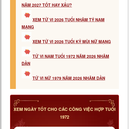
NĂM 2027 TỐT HAY XẤU?
XEM TỬ VI 2026 TUỔI NHÂM TÝ NAM
MẠNG
XEM TỬ VI 2026 TUỔI KỶ MÙI NỮ MẠNG
TỬ VI NAM TUỔI 1972 NĂM 2026 NHÂM
DẦN
TỬ VI NỮ 1979 NĂM 2026 NHÂM DẦN
XEM NGÀY TỐT CHO CÁC CÔNG VIỆC HỢP TUỔI
1972