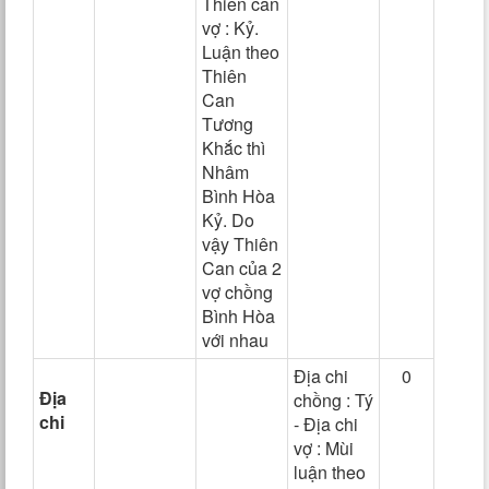
Thiên can
vợ : Kỷ.
Luận theo
Thiên
Can
Tương
Khắc thì
Nhâm
Bình Hòa
Kỷ. Do
vậy Thiên
Can của 2
vợ chồng
Bình Hòa
với nhau
Địa chi
0
Địa
chồng : Tý
chi
- Địa chi
vợ : Mùi
luận theo