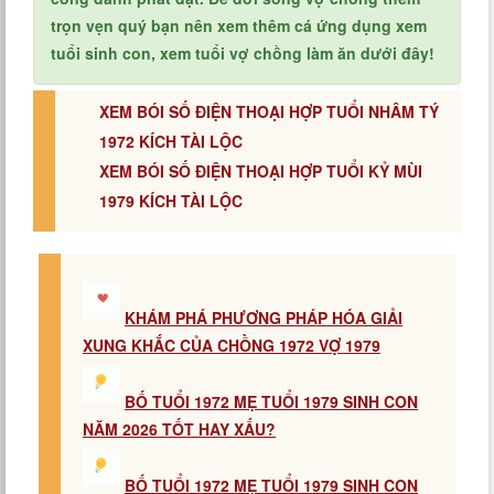
trọn vẹn quý bạn nên xem thêm cá ứng dụng xem
tuổi sinh con, xem tuổi vợ chồng làm ăn dưới đây!
XEM BÓI SỐ ĐIỆN THOẠI HỢP TUỔI NHÂM TÝ
1972 KÍCH TÀI LỘC
XEM BÓI SỐ ĐIỆN THOẠI HỢP TUỔI KỶ MÙI
1979 KÍCH TÀI LỘC
KHÁM PHÁ PHƯƠNG PHÁP HÓA GIẢI
XUNG KHẮC CỦA CHỒNG 1972 VỢ 1979
BỐ TUỔI 1972 MẸ TUỔI 1979 SINH CON
NĂM 2026 TỐT HAY XẤU?
BỐ TUỔI 1972 MẸ TUỔI 1979 SINH CON