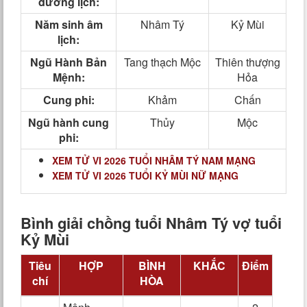
dương lịch:
Năm sinh âm
Nhâm Tý
Kỷ Mùi
lịch:
Ngũ Hành Bản
Tang thạch Mộc
Thiên thượng
Mệnh:
Hỏa
Cung phi:
Khảm
Chấn
Ngũ hành cung
Thủy
Mộc
phi:
XEM TỬ VI 2026 TUỔI NHÂM TÝ NAM MẠNG
XEM TỬ VI 2026 TUỔI KỶ MÙI NỮ MẠNG
Bình giải chồng tuổi Nhâm Tý vợ tuổi
Kỷ Mùi
Tiêu
HỢP
BÌNH
KHẮC
Điểm
chí
HÒA