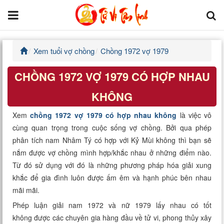
Xem tuổi vợ chồng
Chồng 1972 vợ 1979
Trang chủ
CHỒNG 1972 VỢ 1979 CÓ HỢP NHAU
Tử Vi Đẩu Số
KHÔNG
Tử Vi 12 Con Giáp
Xem
chồng 1972 vợ 1979 có hợp nhau không
là việc vô
cùng quan trọng trong cuộc sống vợ chồng. Bởi qua phép
Phong thủy
phân tích nam Nhâm Tý có hợp với Kỷ Mùi không thì bạn sẽ
nắm được vợ chồng mình hợp/khắc nhau ở những điểm nào.
Kinh Dịch
Từ đó sử dụng với đó là những phương pháp hóa giải xung
khắc để gia đình luôn được ấm êm và hạnh phúc bên nhau
Văn Hoa Tâm linh
mãi mãi.
Xem ngày
Phép luận giải nam 1972 và nữ 1979 lấy nhau có tốt
không được các chuyên gia hàng đầu về tử vi, phong thủy xây