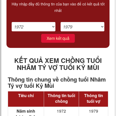
Hãy nhập đầy đủ thông tin của bạn vào để có kết quả tốt
nhất
Xem kết quả
KẾT QUẢ XEM CHỒNG TUỔI
NHÂM TÝ VỢ TUỔI KỶ MÙI
Thông tin chung về chồng tuổi Nhâm
Tý vợ tuổi Kỷ Mùi
Tiêu chí
Thông tin tuổi
Thông tin
chồng
tuổi vợ
Năm sinh
1972
1979