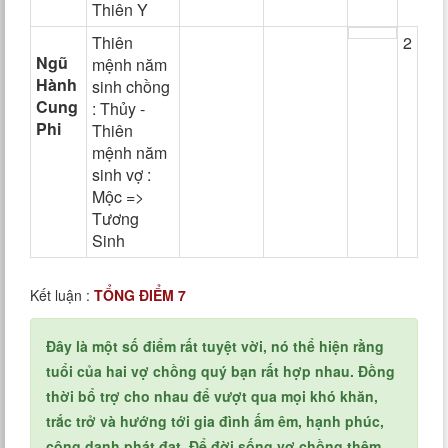
Thiên Y
Thiên
2
Ngũ
mệnh năm
Hành
sinh chồng
Cung
: Thủy -
Phi
Thiên
mệnh năm
sinh vợ :
Mộc =>
Tương
Sinh
Kết luận :
TỔNG ĐIỂM 7
Đây là một số điểm rất tuyệt vời, nó thể hiện rằng
tuổi của hai vợ chồng quý bạn rất hợp nhau. Đồng
thời bổ trợ cho nhau để vượt qua mọi khó khăn,
trắc trở và hướng tới gia đình ấm êm, hạnh phúc,
công danh phát đạt. Để đời sống vợ chồng thêm