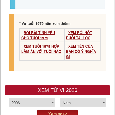
* Vợ tuổi 1979 nên xem thêm:
-
BÓI BÀI TÌNH YÊU
-
XEM BÓI NỐT
CHO TUỔI 1979
RUỒI TÀI LỘC
-
XEM TUỔI 1979 HỢP
-
XEM TÊN CỦA
LÀM ĂN VỚI TUỔI NÀO
BẠN CÓ Ý NGHĨA
GÌ
XEM TỬ VI 2026
Xem ngay