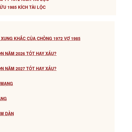
ỬU 1985 KÍCH TÀI LỘC
 XUNG KHẮC CỦA CHỒNG 1972 VỢ 1985
CON NĂM 2026 TỐT HAY XẤU?
CON NĂM 2027 TỐT HAY XẤU?
M MẠNG
ẠNG
ÂM DẦN