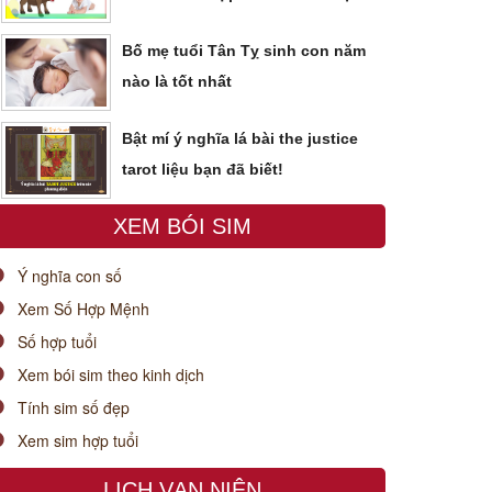
Bố mẹ tuổi Tân Tỵ sinh con năm
nào là tốt nhất
Bật mí ý nghĩa lá bài the justice
tarot liệu bạn đã biết!
XEM BÓI SIM
Ý nghĩa con số
Xem Số Hợp Mệnh
Số hợp tuổi
Xem bói sim theo kinh dịch
Tính sim số đẹp
Xem sim hợp tuổi
LỊCH VẠN NIÊN