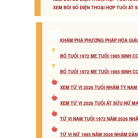
XEM BÓI SỐ ĐIỆN THOẠI HỢP TUỔI ẤT S
KHÁM PHÁ PHƯƠNG PHÁP HÓA GIẢI
BỐ TUỔI 1972 MẸ TUỔI 1985 SINH 
BỐ TUỔI 1972 MẸ TUỔI 1985 SINH 
XEM TỬ VI 2026 TUỔI NHÂM TÝ NA
XEM TỬ VI 2026 TUỔI ẤT SỬU NỮ M
TỬ VI NAM TUỔI 1972 NĂM 2026 NH
TỬ VI NỮ 1985 NĂM 2026 NHÂM DẦN