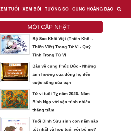
XEM TUỔI
XEM BÓI
TƯỚNG SỐ
CUNG HOÀNG ĐẠO
MỚI CẬP NHẬT
Bộ Sao Khôi Việt (Thiên Khôi -
Thiên Việt) Trong Tử Vi - Quý
Tinh Trong Tử Vi
Bàn về cung Phúc Đức - Những
ảnh hưởng của dòng họ đến
cuộc sống của bạn
Tử vi tuổi Tỵ năm 2026: Năm
Bính Ngọ với vận trình nhiều
thăng trầm
Tuổi Đinh Sửu sinh con năm nào
tốt nhất và hợp tuổi với bố mẹ?