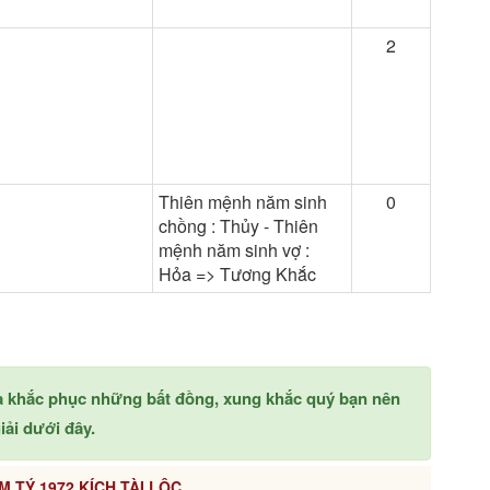
2
Thiên mệnh năm sinh
0
chồng : Thủy - Thiên
mệnh năm sinh vợ :
Hỏa => Tương Khắc
à khắc phục những bất đồng, xung khắc quý bạn nên
ải dưới đây.
M TÝ 1972 KÍCH TÀI LỘC