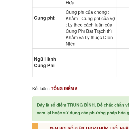
Hợp
Cung phi của chồng :
Cung phi:
Khảm - Cung phi của vợ
: Ly theo cách luận của
Cung Phi Bát Trạch thì
Khảm và Ly thuộc Diên
Niên
Ngũ Hành
Cung Phi
Kết luận :
TỔNG ĐIỂM 5
Đây là số điểm TRUNG BÌNH. Để chắc chắn v
xem lại hoặc sử dụng các phương pháp hóa gi
XEM BÓI SỐ ĐIỆN THOẠI HỢP TUỔI NHÂ