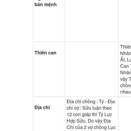
bản mệnh
Thiê
Thiên can
Nhâm
Ất. L
Can 
Nhâm
vậy 
chồn
nhau
Địa chi chồng : Tý - Địa
Địa chi
chi vợ : Sửu luận theo
12 con giáp thì Tý Lục
Hợp Sửu. Do vậy Địa
Chi của 2 vợ chồng Lục