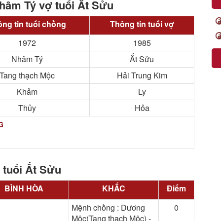
Nhâm Tý vợ tuổi Ất Sửu
ng tin tuổi chồng
Thông tin tuổi vợ
1972
1985
Nhâm Tý
Ất Sửu
Tang thạch Mộc
Hải Trung Kim
Khảm
Ly
Thủy
Hỏa
G
 tuổi Ất Sửu
BÌNH HÒA
KHẮC
Điểm
Mệnh chồng : Dương
0
Mộc(Tang thạch Mộc) -