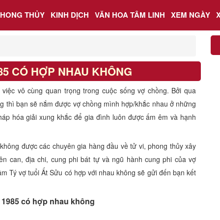
PHONG THỦY
KINH DỊCH
VĂN HOA TÂM LINH
XEM NGÀY
985 CÓ HỢP NHAU KHÔNG
à việc vô cùng quan trọng trong cuộc sống vợ chồng. Bởi qua
ng thì bạn sẽ nắm được vợ chồng mình hợp/khắc nhau ở những
háp hóa giải xung khắc để gia đình luôn được ấm êm và hạnh
 không được các chuyên gia hàng đầu về tử vi, phong thủy xây
ên can, địa chi, cung phi bát tự và ngũ hành cung phi của vợ
m Tý vợ tuổi Ất Sửu có hợp với nhau không sẽ gửi đến bạn kết
 1985 có hợp nhau không