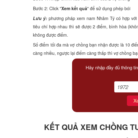
Xem tuổi
Bước 2: Click "
Xem kết quả
" để sử dụng phép bói
Lưu ý:
phương pháp xem nam Nhâm Tý có hợp với nữ 
Xem bói
tiêu chí hợp nhau thì sẽ được 2 điểm, bình hòa (kh
không được điểm.
Tướng số
Số điểm tối đa mà vợ chồng bạn nhận được là 10 điể
Cung hoàng đạo
càng nhiều, ngược lại điểm càng thấp thì vợ chồng b
Hãy nhập đầy đủ thông tin
X
KẾT QUẢ XEM CHỒNG TU