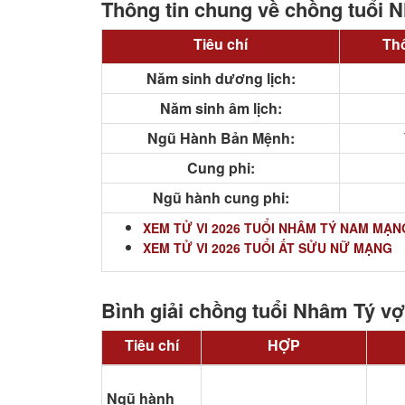
Thông tin chung về chồng tuổi 
Tiêu chí
Thô
Năm sinh dương lịch:
Năm sinh âm lịch:
Ngũ Hành Bản Mệnh:
Cung phi:
Ngũ hành cung phi:
XEM TỬ VI 2026 TUỔI NHÂM TÝ NAM MẠN
XEM TỬ VI 2026 TUỔI ẤT SỬU NỮ MẠNG
Bình giải chồng tuổi Nhâm Tý vợ
Tiêu chí
HỢP
Ngũ hành