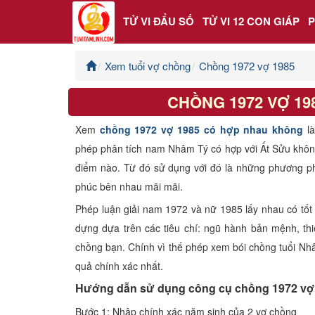
TỬ VI ĐẨU SỐ
TỬ VI 12 CON GIÁP
Xem tuổi vợ chồng
Chồng 1972 vợ 1985
Trang chủ
CHỒNG 1972 VỢ 1
Tử Vi Đẩu Số
Xem
chồng 1972 vợ 1985 có hợp nhau không
l
Tử Vi 12 Con Giáp
phép phân tích nam Nhâm Tý có hợp với Ất Sửu khô
điểm nào. Từ đó sử dụng với đó là những phương p
Phong thủy
phúc bên nhau mãi mãi.
Phép luận giải nam 1972 và nữ 1985 lấy nhau có tốt
Kinh Dịch
dựng dựa trên các tiêu chí: ngũ hành bản mệnh, thi
chồng bạn. Chính vì thế phép xem bói chồng tuổi Nhâ
Văn Hoa Tâm linh
quả chính xác nhất.
Hướng dẫn sử dụng công cụ chồng 1972 vợ
Xem ngày
Bước 1: Nhập chính xác năm sinh của 2 vợ chồng