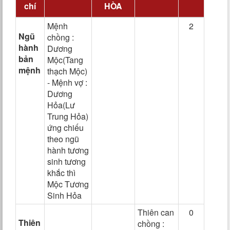
chí
HÒA
Mệnh
2
Ngũ
chồng :
hành
Dương
bản
Mộc(Tang
mệnh
thạch Mộc)
- Mệnh vợ :
Dương
Hỏa(Lư
Trung Hỏa)
ứng chiếu
theo ngũ
hành tương
sinh tương
khắc thì
Mộc Tương
Sinh Hỏa
Thiên can
0
Thiên
chồng :