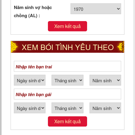
TỐT HAY XẤU
Năm sinh vợ hoặc
chồng (AL) :
Xem kết quả
XEM BÓI TÌNH YÊU THEO
NGÀY THÁNG NĂM SINH
Xem kết quả