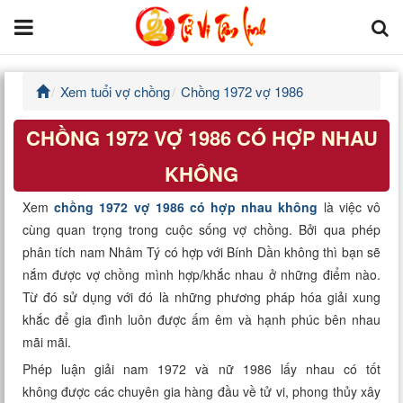
Xem tuổi vợ chồng
Chồng 1972 vợ 1986
Trang chủ
CHỒNG 1972 VỢ 1986 CÓ HỢP NHAU
Tử Vi Đẩu Số
KHÔNG
Tử Vi 12 Con Giáp
Xem
chồng 1972 vợ 1986 có hợp nhau không
là việc vô
cùng quan trọng trong cuộc sống vợ chồng. Bởi qua phép
Phong thủy
phân tích nam Nhâm Tý có hợp với Bính Dần không thì bạn sẽ
nắm được vợ chồng mình hợp/khắc nhau ở những điểm nào.
Kinh Dịch
Từ đó sử dụng với đó là những phương pháp hóa giải xung
khắc để gia đình luôn được ấm êm và hạnh phúc bên nhau
Văn Hoa Tâm linh
mãi mãi.
Xem ngày
Phép luận giải nam 1972 và nữ 1986 lấy nhau có tốt
không được các chuyên gia hàng đầu về tử vi, phong thủy xây