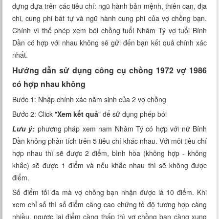
dựng dựa trên các tiêu chí: ngũ hành bản mệnh, thiên can, địa
Xem tuổi
chi, cung phi bát tự và ngũ hành cung phi của vợ chồng bạn.
Chính vì thế phép xem bói chồng tuổi Nhâm Tý vợ tuổi Bính
Xem bói
Dần có hợp với nhau không sẽ gửi đến bạn kết quả chính xác
nhất.
Tướng số
Hướng dẫn sử dụng công cụ chồng 1972 vợ 1986
Cung hoàng đạo
có hợp nhau không
Bước 1: Nhập chính xác năm sinh của 2 vợ chồng
Bước 2: Click "
Xem kết quả
" để sử dụng phép bói
Lưu ý:
phương pháp xem nam Nhâm Tý có hợp với nữ Bính
Dần không phân tích trên 5 tiêu chí khác nhau. Với mỗi tiêu chí
hợp nhau thì sẽ được 2 điểm, bình hòa (không hợp - không
khắc) sẽ được 1 điểm và nếu khắc nhau thì sẽ không được
điểm.
Số điểm tối đa mà vợ chồng bạn nhận được là 10 điểm. Khi
xem chỉ số thì số điểm càng cao chứng tỏ độ tương hợp càng
nhiều, ngược lại điểm càng thấp thì vợ chồng bạn càng xung