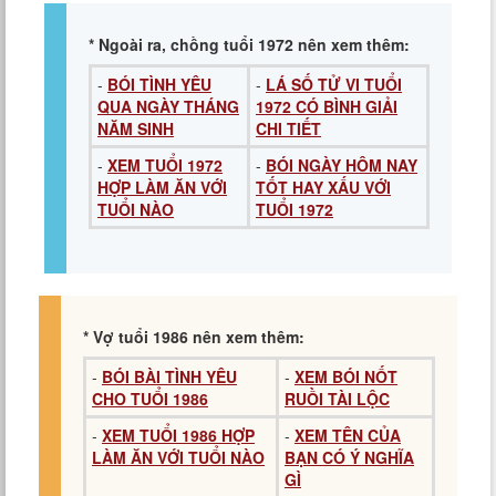
* Ngoài ra, chồng tuổi 1972 nên xem thêm:
-
BÓI TÌNH YÊU
-
LÁ SỐ TỬ VI TUỔI
QUA NGÀY THÁNG
1972 CÓ BÌNH GIẢI
NĂM SINH
CHI TIẾT
-
XEM TUỔI 1972
-
BÓI NGÀY HÔM NAY
HỢP LÀM ĂN VỚI
TỐT HAY XẤU VỚI
TUỔI NÀO
TUỔI 1972
* Vợ tuổi 1986 nên xem thêm:
-
BÓI BÀI TÌNH YÊU
-
XEM BÓI NỐT
CHO TUỔI 1986
RUỒI TÀI LỘC
-
XEM TUỔI 1986 HỢP
-
XEM TÊN CỦA
LÀM ĂN VỚI TUỔI NÀO
BẠN CÓ Ý NGHĨA
GÌ