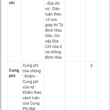
chi
- Địa chi
vợ : Dần
luận theo
12 con
giáp thì Tý
Bình Hòa
Dần. Do
vậy Địa
Chi của 2
vợ chồng
Bình Hòa
Cung phi
2
Cung
của chồng
phi:
: Khảm -
Cung phi
của vợ :
Khảm theo
cách luận
của Cung
Phi Bát