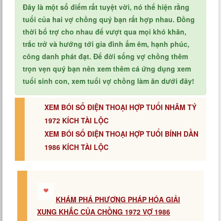
Đây là một số điểm rất tuyệt vời, nó thể hiện rằng
tuổi của hai vợ chồng quý bạn rất hợp nhau. Đồng
thời bổ trợ cho nhau để vượt qua mọi khó khăn,
trắc trở và hướng tới gia đình ấm êm, hạnh phúc,
công danh phát đạt. Để đời sống vợ chồng thêm
trọn vẹn quý bạn nên xem thêm cá ứng dụng xem
tuổi sinh con, xem tuổi vợ chồng làm ăn dưới đây!
XEM BÓI SỐ ĐIỆN THOẠI HỢP TUỔI NHÂM TÝ
1972 KÍCH TÀI LỘC
XEM BÓI SỐ ĐIỆN THOẠI HỢP TUỔI BÍNH DẦN
1986 KÍCH TÀI LỘC
KHÁM PHÁ PHƯƠNG PHÁP HÓA GIẢI
XUNG KHẮC CỦA CHỒNG 1972 VỢ 1986