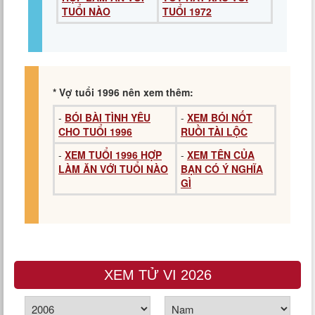
TUỔI NÀO
TUỔI 1972
* Vợ tuổi 1996 nên xem thêm:
-
BÓI BÀI TÌNH YÊU
-
XEM BÓI NỐT
CHO TUỔI 1996
RUỒI TÀI LỘC
-
XEM TUỔI 1996 HỢP
-
XEM TÊN CỦA
LÀM ĂN VỚI TUỔI NÀO
BẠN CÓ Ý NGHĨA
GÌ
XEM TỬ VI 2026