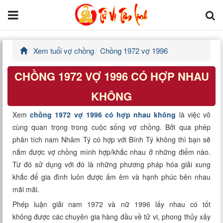
Xem tuổi vợ chồng
Chồng 1972 vợ 1996
Trang chủ
CHỒNG 1972 VỢ 1996 CÓ HỢP NHAU
Tử Vi Đẩu Số
KHÔNG
Tử Vi 12 Con Giáp
Xem
chồng 1972 vợ 1996 có hợp nhau không
là việc vô
cùng quan trọng trong cuộc sống vợ chồng. Bởi qua phép
Phong thủy
phân tích nam Nhâm Tý có hợp với Bính Tý không thì bạn sẽ
nắm được vợ chồng mình hợp/khắc nhau ở những điểm nào.
Kinh Dịch
Từ đó sử dụng với đó là những phương pháp hóa giải xung
khắc để gia đình luôn được ấm êm và hạnh phúc bên nhau
Văn Hoa Tâm linh
mãi mãi.
Xem ngày
Phép luận giải nam 1972 và nữ 1996 lấy nhau có tốt
không được các chuyên gia hàng đầu về tử vi, phong thủy xây