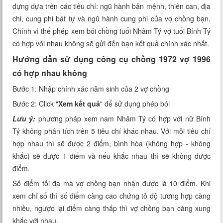
dựng dựa trên các tiêu chí: ngũ hành bản mệnh, thiên can, địa
Xem tuổi
chi, cung phi bát tự và ngũ hành cung phi của vợ chồng bạn.
Chính vì thế phép xem bói chồng tuổi Nhâm Tý vợ tuổi Bính Tý
Xem bói
có hợp với nhau không sẽ gửi đến bạn kết quả chính xác nhất.
Tướng số
Hướng dẫn sử dụng công cụ chồng 1972 vợ 1996
có hợp nhau không
Cung hoàng đạo
Bước 1: Nhập chính xác năm sinh của 2 vợ chồng
Bước 2: Click "
Xem kết quả
" để sử dụng phép bói
Lưu ý:
phương pháp xem nam Nhâm Tý có hợp với nữ Bính
Tý không phân tích trên 5 tiêu chí khác nhau. Với mỗi tiêu chí
hợp nhau thì sẽ được 2 điểm, bình hòa (không hợp - không
khắc) sẽ được 1 điểm và nếu khắc nhau thì sẽ không được
điểm.
Số điểm tối đa mà vợ chồng bạn nhận được là 10 điểm. Khi
xem chỉ số thì số điểm càng cao chứng tỏ độ tương hợp càng
nhiều, ngược lại điểm càng thấp thì vợ chồng bạn càng xung
khắc với nhau.