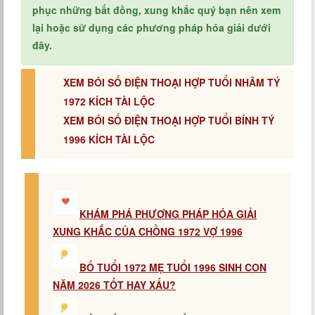
phục những bất đồng, xung khắc quý bạn nên xem
lại hoặc sử dụng các phương pháp hóa giải dưới
đây.
XEM BÓI SỐ ĐIỆN THOẠI HỢP TUỔI NHÂM TÝ
1972 KÍCH TÀI LỘC
XEM BÓI SỐ ĐIỆN THOẠI HỢP TUỔI BÍNH TÝ
1996 KÍCH TÀI LỘC
KHÁM PHÁ PHƯƠNG PHÁP HÓA GIẢI
XUNG KHẮC CỦA CHỒNG 1972 VỢ 1996
BỐ TUỔI 1972 MẸ TUỔI 1996 SINH CON
NĂM 2026 TỐT HAY XẤU?