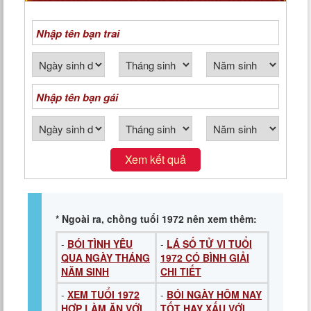
NGÀY THÁNG NĂM SINH
Xem kết quả
* Ngoài ra, chồng tuổi 1972 nên xem thêm:
-
BÓI TÌNH YÊU
-
LÁ SỐ TỬ VI TUỔI
QUA NGÀY THÁNG
1972 CÓ BÌNH GIẢI
NĂM SINH
CHI TIẾT
-
XEM TUỔI 1972
-
BÓI NGÀY HÔM NAY
HỢP LÀM ĂN VỚI
TỐT HAY XẤU VỚI