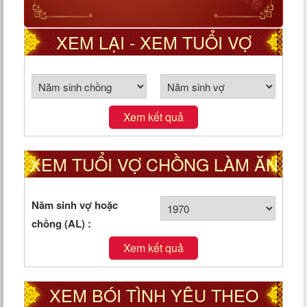
XEM LẠI - XEM TUỔI VỢ
CHỒNG THEO CUNG PHI
Xem kết quả
XEM TUỔI VỢ CHỒNG LÀM ĂN
TỐT HAY XẤU
Năm sinh vợ hoặc
chồng (AL) :
Xem kết quả
XEM BÓI TÌNH YÊU THEO