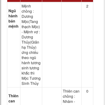
Mệnh
2
Ngũ
chồng :
hành
Dương
bản
Mộc(Tang
mệnh
thạch Mộc)
- Mệnh vợ :
Dương
Thủy(Giản
hạ Thủy)
ứng chiếu
theo ngũ
hành tương
sinh tương
khắc thì
Mộc Tương
Sinh Thủy
Thiên can
0
Thiên
chồng :
can
Nhâm -