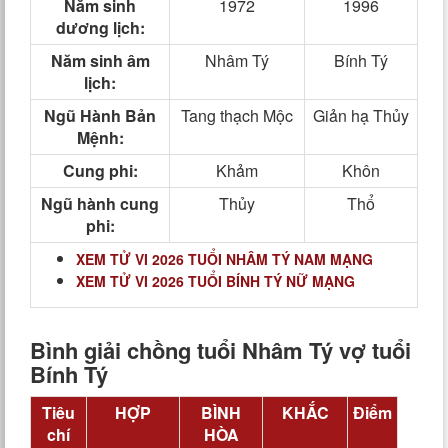
Năm sinh
1972
1996
dương lịch:
Năm sinh âm
Nhâm Tý
Bính Tý
lịch:
Ngũ Hành Bản
Tang thạch Mộc
Giản hạ Thủy
Mệnh:
Cung phi:
Khảm
Khôn
Ngũ hành cung
Thủy
Thổ
phi:
XEM TỬ VI 2026 TUỔI NHÂM TÝ NAM MẠNG
XEM TỬ VI 2026 TUỔI BÍNH TÝ NỮ MẠNG
Bình giải chồng tuổi Nhâm Tý vợ tuổi
Bính Tý
Tiêu
HỢP
BÌNH
KHẮC
Điểm
chí
HÒA