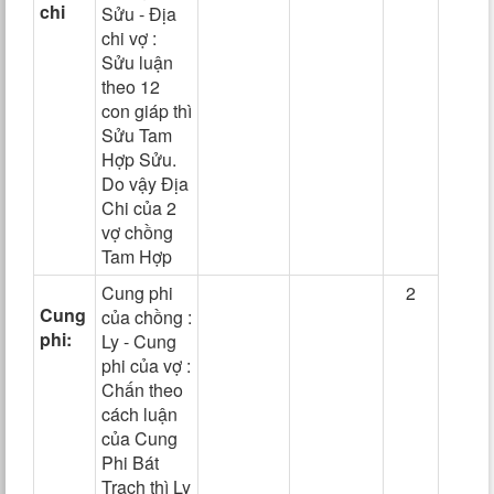
chi
Sửu - Địa
chi vợ :
Sửu luận
theo 12
con giáp thì
Sửu Tam
Hợp Sửu.
Do vậy Địa
Chi của 2
vợ chồng
Tam Hợp
Cung phi
2
Cung
của chồng :
phi:
Ly - Cung
phi của vợ :
Chấn theo
cách luận
của Cung
Phi Bát
Trạch thì Ly