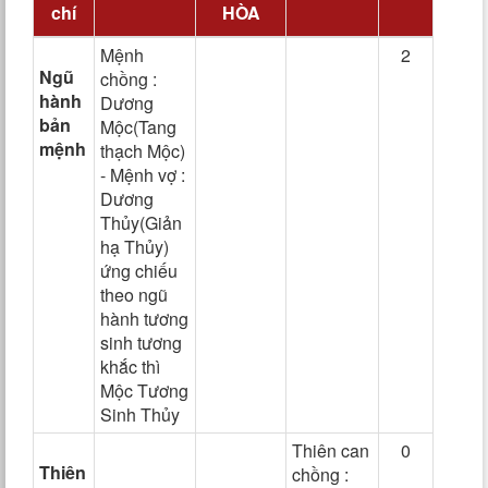
chí
HÒA
Mệnh
2
Ngũ
chồng :
hành
Dương
bản
Mộc(Tang
mệnh
thạch Mộc)
- Mệnh vợ :
Dương
Thủy(Giản
hạ Thủy)
ứng chiếu
theo ngũ
hành tương
sinh tương
khắc thì
Mộc Tương
Sinh Thủy
Thiên can
0
Thiên
chồng :