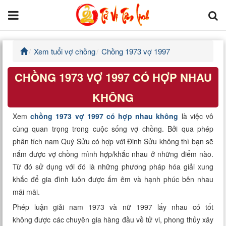
Xem tuổi vợ chồng
Chồng 1973 vợ 1997
Trang chủ
CHỒNG 1973 VỢ 1997 CÓ HỢP NHAU
Tử Vi Đẩu Số
KHÔNG
Tử Vi 12 Con Giáp
Xem
chồng 1973 vợ 1997 có hợp nhau không
là việc vô
cùng quan trọng trong cuộc sống vợ chồng. Bởi qua phép
Phong thủy
phân tích nam Quý Sửu có hợp với Đinh Sửu không thì bạn sẽ
nắm được vợ chồng mình hợp/khắc nhau ở những điểm nào.
Kinh Dịch
Từ đó sử dụng với đó là những phương pháp hóa giải xung
khắc để gia đình luôn được ấm êm và hạnh phúc bên nhau
Văn Hoa Tâm linh
mãi mãi.
Xem ngày
Phép luận giải nam 1973 và nữ 1997 lấy nhau có tốt
không được các chuyên gia hàng đầu về tử vi, phong thủy xây