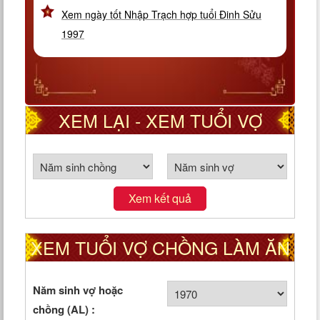
Xem ngày tốt Nhập Trạch hợp tuổi Đinh Sửu
1997
XEM LẠI - XEM TUỔI VỢ
CHỒNG THEO CUNG PHI
Xem kết quả
XEM TUỔI VỢ CHỒNG LÀM ĂN
TỐT HAY XẤU
Năm sinh vợ hoặc
chồng (AL) :