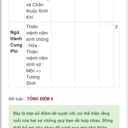
và Chấn
thuộc Sinh
Khí
Thiên
2
Ngũ
mệnh năm
Hành
sinh chồng
Cung
: Hỏa -
Phi
Thiên
mệnh năm
sinh vợ :
Mộc =>
Tương
Sinh
Kết luận :
TỔNG ĐIỂM 8
Đây là một số điểm rất tuyệt vời, nó thể hiện rằng
tuổi của hai vợ chồng quý bạn rất hợp nhau. Đồng
thời bổ trợ cho nhau để vượt qua mọi khó khăn,