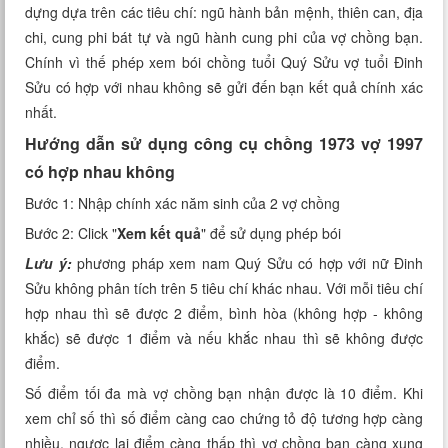
dựng dựa trên các tiêu chí: ngũ hành bản mệnh, thiên can, địa
Xem tuổi
chi, cung phi bát tự và ngũ hành cung phi của vợ chồng bạn.
Chính vì thế phép xem bói chồng tuổi Quý Sửu vợ tuổi Đinh
Xem bói
Sửu có hợp với nhau không sẽ gửi đến bạn kết quả chính xác
nhất.
Tướng số
Hướng dẫn sử dụng công cụ chồng 1973 vợ 1997
Cung hoàng đạo
có hợp nhau không
Bước 1: Nhập chính xác năm sinh của 2 vợ chồng
Bước 2: Click "
Xem kết quả
" để sử dụng phép bói
Lưu ý:
phương pháp xem nam Quý Sửu có hợp với nữ Đinh
Sửu không phân tích trên 5 tiêu chí khác nhau. Với mỗi tiêu chí
hợp nhau thì sẽ được 2 điểm, bình hòa (không hợp - không
khắc) sẽ được 1 điểm và nếu khắc nhau thì sẽ không được
điểm.
Số điểm tối đa mà vợ chồng bạn nhận được là 10 điểm. Khi
xem chỉ số thì số điểm càng cao chứng tỏ độ tương hợp càng
nhiều, ngược lại điểm càng thấp thì vợ chồng bạn càng xung