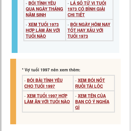
-
BÓI TÌNH YÊU
-
LÁ SỐ TỬ VI TUỔI
QUA NGÀY THÁNG
1973 CÓ BÌNH GIẢI
NĂM SINH
CHI TIẾT
-
XEM TUỔI 1973
-
BÓI NGÀY HÔM NAY
HỢP LÀM ĂN VỚI
TỐT HAY XẤU VỚI
TUỔI NÀO
TUỔI 1973
* Vợ tuổi 1997 nên xem thêm:
-
BÓI BÀI TÌNH YÊU
-
XEM BÓI NỐT
CHO TUỔI 1997
RUỒI TÀI LỘC
-
XEM TUỔI 1997 HỢP
-
XEM TÊN CỦA
LÀM ĂN VỚI TUỔI NÀO
BẠN CÓ Ý NGHĨA
GÌ