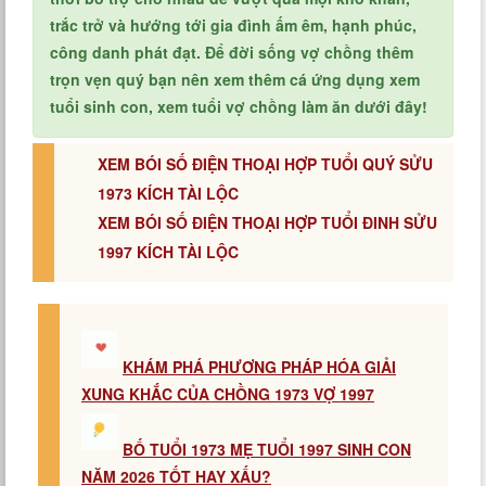
trắc trở và hướng tới gia đình ấm êm, hạnh phúc,
công danh phát đạt. Để đời sống vợ chồng thêm
trọn vẹn quý bạn nên xem thêm cá ứng dụng xem
tuổi sinh con, xem tuổi vợ chồng làm ăn dưới đây!
XEM BÓI SỐ ĐIỆN THOẠI HỢP TUỔI QUÝ SỬU
1973 KÍCH TÀI LỘC
XEM BÓI SỐ ĐIỆN THOẠI HỢP TUỔI ĐINH SỬU
1997 KÍCH TÀI LỘC
KHÁM PHÁ PHƯƠNG PHÁP HÓA GIẢI
XUNG KHẮC CỦA CHỒNG 1973 VỢ 1997
BỐ TUỔI 1973 MẸ TUỔI 1997 SINH CON
NĂM 2026 TỐT HAY XẤU?