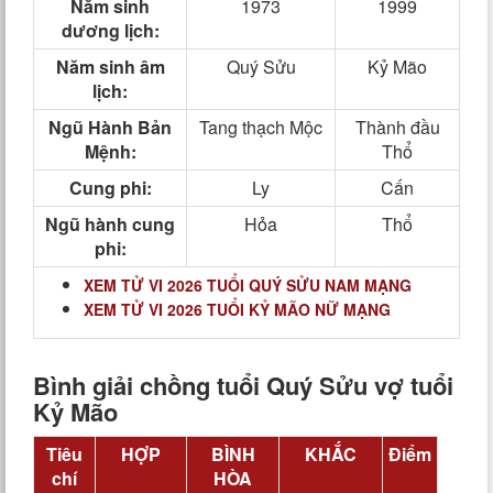
Năm sinh
1973
1999
dương lịch:
Năm sinh âm
Quý Sửu
Kỷ Mão
lịch:
Ngũ Hành Bản
Tang thạch Mộc
Thành đầu
Mệnh:
Thổ
Cung phi:
Ly
Cấn
Ngũ hành cung
Hỏa
Thổ
phi:
XEM TỬ VI 2026 TUỔI QUÝ SỬU NAM MẠNG
XEM TỬ VI 2026 TUỔI KỶ MÃO NỮ MẠNG
Bình giải chồng tuổi Quý Sửu vợ tuổi
Kỷ Mão
Tiêu
HỢP
BÌNH
KHẮC
Điểm
chí
HÒA