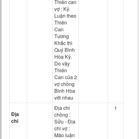
Thiên can
vợ : Kỷ.
Luận theo
Thiên
Can
Tương
Khắc thì
Quý Bình
Hòa Kỷ.
Do vậy
Thiên
Can của 2
vợ chồng
Bình Hòa
với nhau
Địa chi
1
Địa
chồng :
chi
Sửu - Địa
chi vợ :
Mão luận