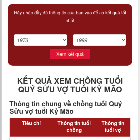
Hãy nhập đầy đủ thông tin của bạn vào để có kết quả tốt
nhất
Xem kết quả
KẾT QUẢ XEM CHỒNG TUỔI
QUÝ SỬU VỢ TUỔI KỶ MÃO
Thông tin chung về chồng tuổi Quý
Sửu vợ tuổi Kỷ Mão
Tiêu chí
Thông tin tuổi
Thông tin
chồng
tuổi vợ