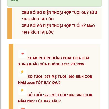
XEM BÓI SỐ ĐIỆN THOẠI HỢP TUỔI QUÝ SỬU
1973 KÍCH TÀI LỘC
XEM BÓI SỐ ĐIỆN THOẠI HỢP TUỔI KỶ MÃO
1999 KÍCH TÀI LỘC
KHÁM PHÁ PHƯƠNG PHÁP HÓA GIẢI
XUNG KHẮC CỦA CHỒNG 1973 VỢ 1999
BỐ TUỔI 1973 MẸ TUỔI 1999 SINH CON
NĂM 2026 TỐT HAY XẤU?
BỐ TUỔI 1973 MẸ TUỔI 1999 SINH CON
NĂM 2027 TỐT HAY XẤU?