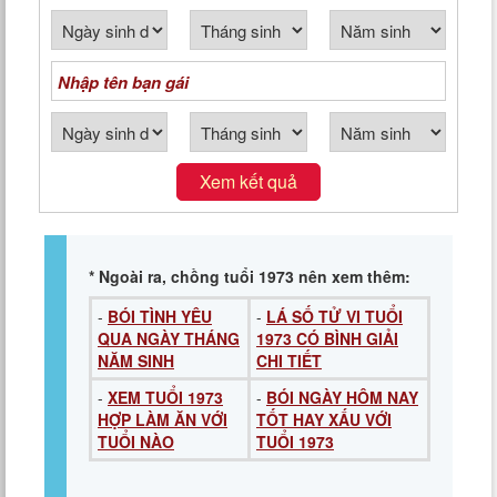
Xem kết quả
* Ngoài ra, chồng tuổi 1973 nên xem thêm:
-
BÓI TÌNH YÊU
-
LÁ SỐ TỬ VI TUỔI
QUA NGÀY THÁNG
1973 CÓ BÌNH GIẢI
NĂM SINH
CHI TIẾT
-
XEM TUỔI 1973
-
BÓI NGÀY HÔM NAY
HỢP LÀM ĂN VỚI
TỐT HAY XẤU VỚI
TUỔI NÀO
TUỔI 1973