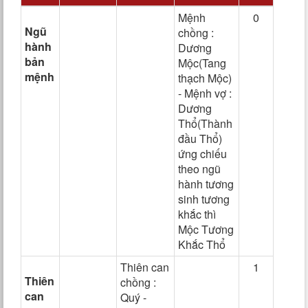
Mệnh
0
Ngũ
chồng :
hành
Dương
bản
Mộc(Tang
mệnh
thạch Mộc)
- Mệnh vợ :
Dương
Thổ(Thành
đầu Thổ)
ứng chiếu
theo ngũ
hành tương
sinh tương
khắc thì
Mộc Tương
Khắc Thổ
Thiên can
1
Thiên
chồng :
can
Quý -