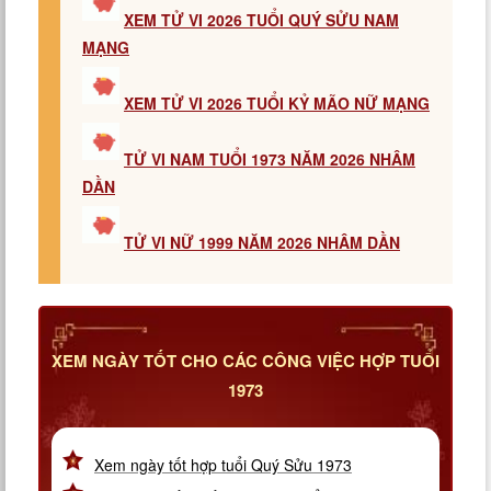
XEM TỬ VI 2026 TUỔI QUÝ SỬU NAM
MẠNG
XEM TỬ VI 2026 TUỔI KỶ MÃO NỮ MẠNG
TỬ VI NAM TUỔI 1973 NĂM 2026 NHÂM
DẦN
TỬ VI NỮ 1999 NĂM 2026 NHÂM DẦN
XEM NGÀY TỐT CHO CÁC CÔNG VIỆC HỢP TUỔI
1973
Xem ngày tốt hợp tuổi Quý Sửu 1973