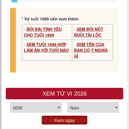
* Vợ tuổi 1999 nên xem thêm:
-
BÓI BÀI TÌNH YÊU
-
XEM BÓI NỐT
CHO TUỔI 1999
RUỒI TÀI LỘC
-
XEM TUỔI 1999 HỢP
-
XEM TÊN CỦA
LÀM ĂN VỚI TUỔI NÀO
BẠN CÓ Ý NGHĨA
GÌ
XEM TỬ VI 2026
Xem ngay