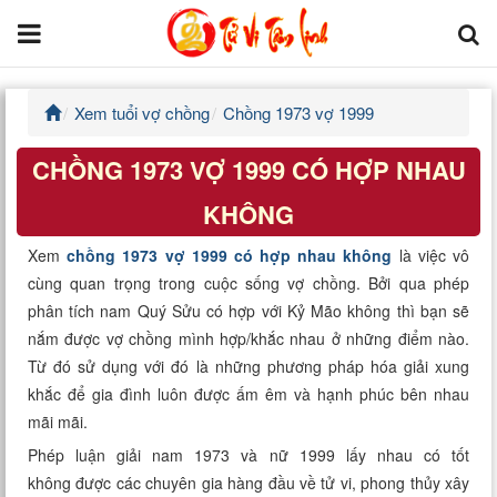
Xem tuổi vợ chồng
Chồng 1973 vợ 1999
Trang chủ
CHỒNG 1973 VỢ 1999 CÓ HỢP NHAU
Tử Vi Đẩu Số
KHÔNG
Tử Vi 12 Con Giáp
Xem
chồng 1973 vợ 1999 có hợp nhau không
là việc vô
cùng quan trọng trong cuộc sống vợ chồng. Bởi qua phép
Phong thủy
phân tích nam Quý Sửu có hợp với Kỷ Mão không thì bạn sẽ
nắm được vợ chồng mình hợp/khắc nhau ở những điểm nào.
Kinh Dịch
Từ đó sử dụng với đó là những phương pháp hóa giải xung
khắc để gia đình luôn được ấm êm và hạnh phúc bên nhau
Văn Hoa Tâm linh
mãi mãi.
Xem ngày
Phép luận giải nam 1973 và nữ 1999 lấy nhau có tốt
không được các chuyên gia hàng đầu về tử vi, phong thủy xây