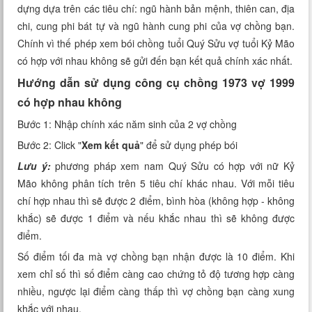
dựng dựa trên các tiêu chí: ngũ hành bản mệnh, thiên can, địa
Xem tuổi
chi, cung phi bát tự và ngũ hành cung phi của vợ chồng bạn.
Chính vì thế phép xem bói chồng tuổi Quý Sửu vợ tuổi Kỷ Mão
Xem bói
có hợp với nhau không sẽ gửi đến bạn kết quả chính xác nhất.
Tướng số
Hướng dẫn sử dụng công cụ chồng 1973 vợ 1999
có hợp nhau không
Cung hoàng đạo
Bước 1: Nhập chính xác năm sinh của 2 vợ chồng
Bước 2: Click "
Xem kết quả
" để sử dụng phép bói
Lưu ý:
phương pháp xem nam Quý Sửu có hợp với nữ Kỷ
Mão không phân tích trên 5 tiêu chí khác nhau. Với mỗi tiêu
chí hợp nhau thì sẽ được 2 điểm, bình hòa (không hợp - không
khắc) sẽ được 1 điểm và nếu khắc nhau thì sẽ không được
điểm.
Số điểm tối đa mà vợ chồng bạn nhận được là 10 điểm. Khi
xem chỉ số thì số điểm càng cao chứng tỏ độ tương hợp càng
nhiều, ngược lại điểm càng thấp thì vợ chồng bạn càng xung
khắc với nhau.