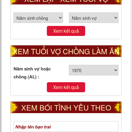
CHỒNG THEO CUNG PHI
Xem kết quả
XEM TUỔI VỢ CHỒNG LÀM ĂN
TỐT HAY XẤU
Năm sinh vợ hoặc
chồng (AL) :
Xem kết quả
XEM BÓI TÌNH YÊU THEO
NGÀY THÁNG NĂM SINH