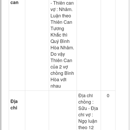
can
- Thiên can
vợ : Nhâm.
Luận theo
Thiên Can
Tương
Khắc thì
Quý Bình
Hòa Nhâm.
Do vậy
Thiên Can
của 2 vợ
chồng Bình
Hòa với
nhau
Địa chi
0
Địa
chồng :
chi
Sửu - Địa
chi vợ :
Ngọ luận
theo 12