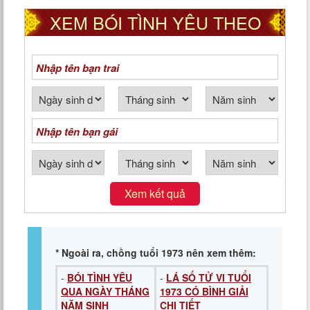
XEM BÓI TÌNH YÊU THEO
NGÀY THÁNG NĂM SINH
Xem kết quả
* Ngoài ra, chồng tuổi 1973 nên xem thêm:
-
BÓI TÌNH YÊU
-
LÁ SỐ TỬ VI TUỔI
QUA NGÀY THÁNG
1973 CÓ BÌNH GIẢI
NĂM SINH
CHI TIẾT