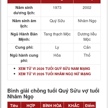
Năm sinh
1973
2002
dương lịch:
Năm sinh âm
Quý Sửu
Nhâm Ngọ
lịch:
Ngũ Hành Bản
Tang thạch Mộc
Dương liễu
Mệnh:
Mộc
Cung phi:
Ly
Cấn
Ngũ hành cung
Hỏa
Thổ
phi:
XEM TỬ VI 2026 TUỔI QUÝ SỬU NAM MẠNG
XEM TỬ VI 2026 TUỔI NHÂM NGỌ NỮ MẠNG
Bình giải chồng tuổi Quý Sửu vợ tuổi
Nhâm Ngọ
Tiêu
HỢP
BÌNH HÒA
KHẮC
Điểm