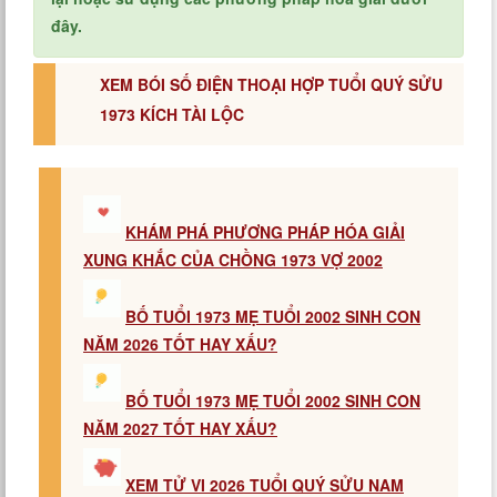
đây.
XEM BÓI SỐ ĐIỆN THOẠI HỢP TUỔI QUÝ SỬU
1973 KÍCH TÀI LỘC
KHÁM PHÁ PHƯƠNG PHÁP HÓA GIẢI
XUNG KHẮC CỦA CHỒNG 1973 VỢ 2002
BỐ TUỔI 1973 MẸ TUỔI 2002 SINH CON
NĂM 2026 TỐT HAY XẤU?
BỐ TUỔI 1973 MẸ TUỔI 2002 SINH CON
NĂM 2027 TỐT HAY XẤU?
XEM TỬ VI 2026 TUỔI QUÝ SỬU NAM