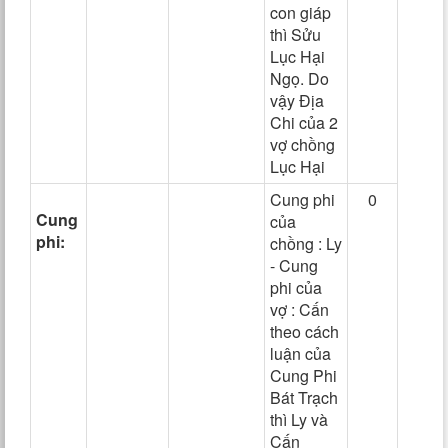
con giáp
thì Sửu
Lục Hại
Ngọ. Do
vậy Địa
Chi của 2
vợ chồng
Lục Hại
Cung phi
0
Cung
của
phi:
chồng : Ly
- Cung
phi của
vợ : Cấn
theo cách
luận của
Cung Phi
Bát Trạch
thì Ly và
Cấn