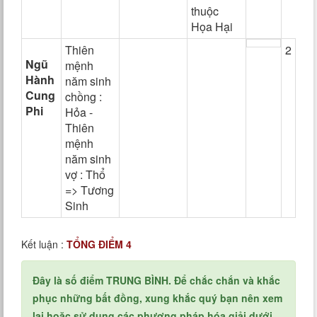
thuộc
Họa Hại
Thiên
2
Ngũ
mệnh
Hành
năm sinh
Cung
chồng :
Phi
Hỏa -
Thiên
mệnh
năm sinh
vợ : Thổ
=> Tương
Sinh
Kết luận :
TỔNG ĐIỂM 4
Đây là số điểm TRUNG BÌNH. Để chắc chắn và khắc
phục những bất đồng, xung khắc quý bạn nên xem
lại hoặc sử dụng các phương pháp hóa giải dưới