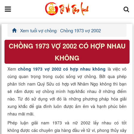
Xem tuổi vợ chồng
Chồng 1973 vợ 2002
Trang chủ
CHỒNG 1973 VỢ 2002 CÓ HỢP NHAU
Tử Vi Đẩu Số
KHÔNG
Tử Vi 12 Con Giáp
Xem
chồng 1973 vợ 2002 có hợp nhau không
là việc vô
cùng quan trọng trong cuộc sống vợ chồng. Bởi qua phép
Phong thủy
phân tích nam Quý Sửu có hợp với Nhâm Ngọ không thì bạn
sẽ nắm được vợ chồng mình hợp/khắc nhau ở những điểm
Kinh Dịch
nào. Từ đó sử dụng với đó là những phương pháp hóa giải
xung khắc để gia đình luôn được ấm êm và hạnh phúc bên
Văn Hoa Tâm linh
nhau mãi mãi.
Xem ngày
Phép luận giải nam 1973 và nữ 2002 lấy nhau có tốt
không được các chuyên gia hàng đầu về tử vi, phong thủy xây