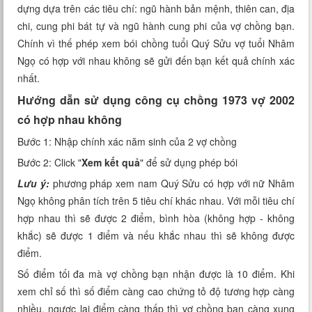
dựng dựa trên các tiêu chí: ngũ hành bản mệnh, thiên can, địa
Xem tuổi
chi, cung phi bát tự và ngũ hành cung phi của vợ chồng bạn.
Chính vì thế phép xem bói chồng tuổi Quý Sửu vợ tuổi Nhâm
Xem bói
Ngọ có hợp với nhau không sẽ gửi đến bạn kết quả chính xác
nhất.
Tướng số
Hướng dẫn sử dụng công cụ chồng 1973 vợ 2002
Cung hoàng đạo
có hợp nhau không
Bước 1: Nhập chính xác năm sinh của 2 vợ chồng
Bước 2: Click "
Xem kết quả
" để sử dụng phép bói
Lưu ý:
phương pháp xem nam Quý Sửu có hợp với nữ Nhâm
Ngọ không phân tích trên 5 tiêu chí khác nhau. Với mỗi tiêu chí
hợp nhau thì sẽ được 2 điểm, bình hòa (không hợp - không
khắc) sẽ được 1 điểm và nếu khắc nhau thì sẽ không được
điểm.
Số điểm tối đa mà vợ chồng bạn nhận được là 10 điểm. Khi
xem chỉ số thì số điểm càng cao chứng tỏ độ tương hợp càng
nhiều, ngược lại điểm càng thấp thì vợ chồng bạn càng xung