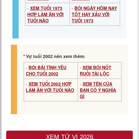
-
XEM TUỔI 1973
-
BÓI NGÀY HÔM NAY
HỢP LÀM ĂN VỚI
TỐT HAY XẤU VỚI
TUỔI NÀO
TUỔI 1973
* Vợ tuổi 2002 nên xem thêm:
-
BÓI BÀI TÌNH YÊU
-
XEM BÓI NỐT
CHO TUỔI 2002
RUỒI TÀI LỘC
-
XEM TUỔI 2002 HỢP
-
XEM TÊN CỦA
LÀM ĂN VỚI TUỔI NÀO
BẠN CÓ Ý NGHĨA
GÌ
XEM TỬ VI 2026