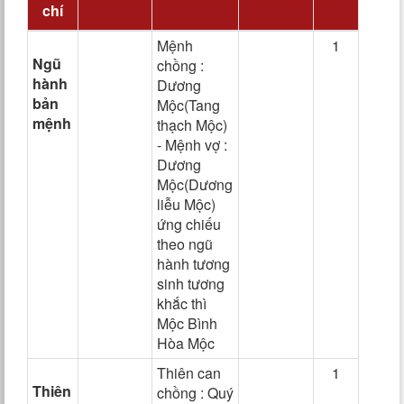
chí
Mệnh
1
Ngũ
chồng :
hành
Dương
bản
Mộc(Tang
mệnh
thạch Mộc)
- Mệnh vợ :
Dương
Mộc(Dương
liễu Mộc)
ứng chiếu
theo ngũ
hành tương
sinh tương
khắc thì
Mộc Bình
Hòa Mộc
Thiên can
1
Thiên
chồng : Quý