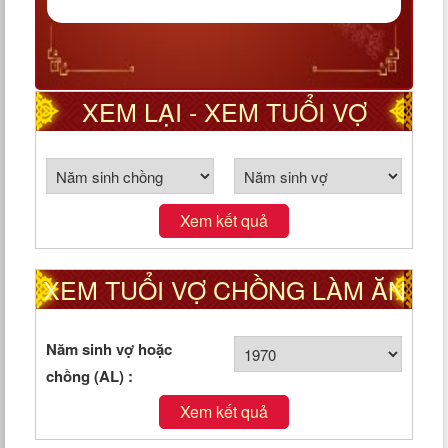
XEM LẠI - XEM TUỔI VỢ
CHỒNG THEO CUNG PHI
Xem kết quả
XEM TUỔI VỢ CHỒNG LÀM ĂN
TỐT HAY XẤU
Năm sinh vợ hoặc
chồng (AL) :
Xem kết quả