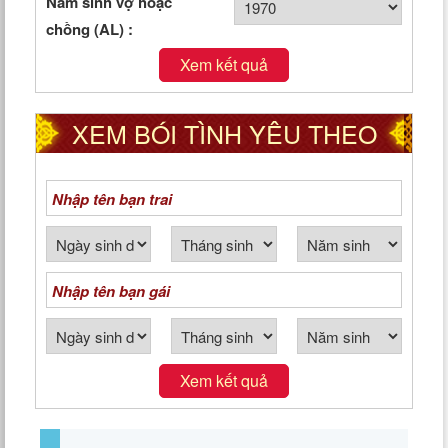
Năm sinh vợ hoặc
chồng (AL) :
Xem kết quả
XEM BÓI TÌNH YÊU THEO
NGÀY THÁNG NĂM SINH
Xem kết quả