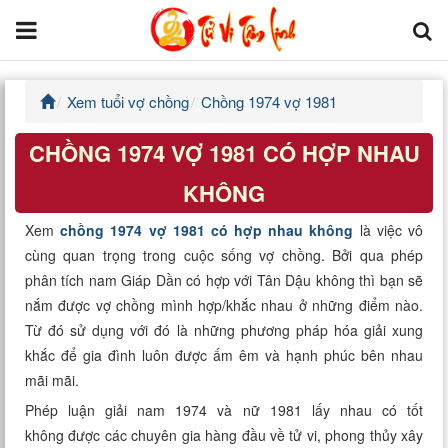
Xem tuổi vợ chồng
Chồng 1974 vợ 1981
Trang chủ
CHỒNG 1974 VỢ 1981 CÓ HỢP NHAU
Tử Vi Đẩu Số
KHÔNG
Tử Vi 12 Con Giáp
Xem
chồng 1974 vợ 1981 có hợp nhau không
là việc vô
cùng quan trọng trong cuộc sống vợ chồng. Bởi qua phép
Phong thủy
phân tích nam Giáp Dần có hợp với Tân Dậu không thì bạn sẽ
nắm được vợ chồng mình hợp/khắc nhau ở những điểm nào.
Kinh Dịch
Từ đó sử dụng với đó là những phương pháp hóa giải xung
khắc để gia đình luôn được ấm êm và hạnh phúc bên nhau
Văn Hoa Tâm linh
mãi mãi.
Xem ngày
Phép luận giải nam 1974 và nữ 1981 lấy nhau có tốt
không được các chuyên gia hàng đầu về tử vi, phong thủy xây