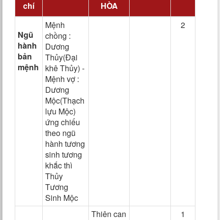
chí
HÒA
Mệnh
2
Ngũ
chồng :
hành
Dương
bản
Thủy(Đại
mệnh
khê Thủy) -
Mệnh vợ :
Dương
Mộc(Thạch
lựu Mộc)
ứng chiếu
theo ngũ
hành tương
sinh tương
khắc thì
Thủy
Tương
Sinh Mộc
Thiên can
1