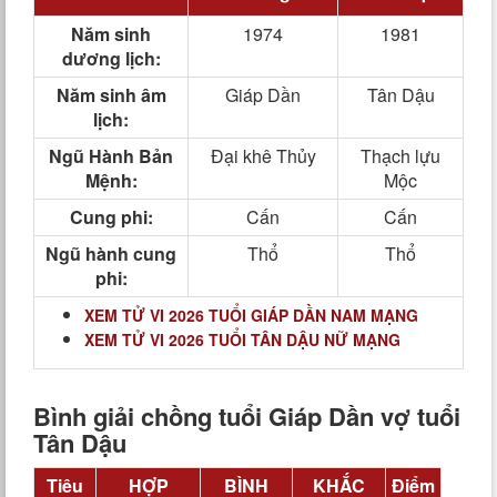
Năm sinh
1974
1981
dương lịch:
Năm sinh âm
Giáp Dần
Tân Dậu
lịch:
Ngũ Hành Bản
Đại khê Thủy
Thạch lựu
Mệnh:
Mộc
Cung phi:
Cấn
Cấn
Ngũ hành cung
Thổ
Thổ
phi:
XEM TỬ VI 2026 TUỔI GIÁP DẦN NAM MẠNG
XEM TỬ VI 2026 TUỔI TÂN DẬU NỮ MẠNG
Bình giải chồng tuổi Giáp Dần vợ tuổi
Tân Dậu
Tiêu
HỢP
BÌNH
KHẮC
Điểm