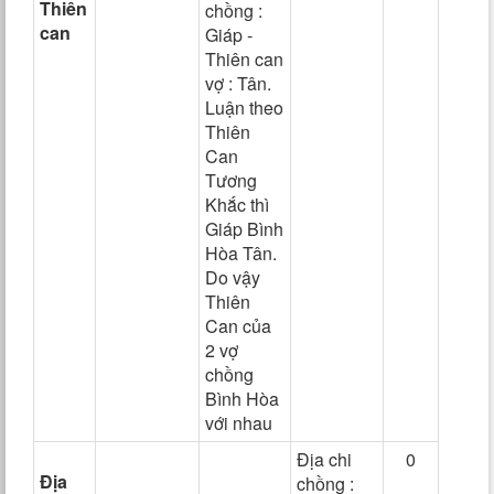
Thiên
chồng :
can
Giáp -
Thiên can
vợ : Tân.
Luận theo
Thiên
Can
Tương
Khắc thì
Giáp Bình
Hòa Tân.
Do vậy
Thiên
Can của
2 vợ
chồng
Bình Hòa
với nhau
Địa chi
0
Địa
chồng :