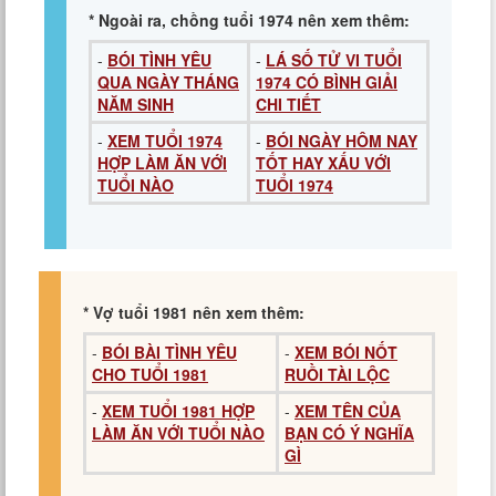
* Ngoài ra, chồng tuổi 1974 nên xem thêm:
-
BÓI TÌNH YÊU
-
LÁ SỐ TỬ VI TUỔI
QUA NGÀY THÁNG
1974 CÓ BÌNH GIẢI
NĂM SINH
CHI TIẾT
-
XEM TUỔI 1974
-
BÓI NGÀY HÔM NAY
HỢP LÀM ĂN VỚI
TỐT HAY XẤU VỚI
TUỔI NÀO
TUỔI 1974
* Vợ tuổi 1981 nên xem thêm:
-
BÓI BÀI TÌNH YÊU
-
XEM BÓI NỐT
CHO TUỔI 1981
RUỒI TÀI LỘC
-
XEM TUỔI 1981 HỢP
-
XEM TÊN CỦA
LÀM ĂN VỚI TUỔI NÀO
BẠN CÓ Ý NGHĨA
GÌ