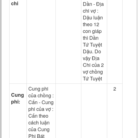
chi
Dần - Địa
chi vợ :
Dậu luận
theo 12
con giáp
thì Dần
Tứ Tuyệt
Dậu. Do
vậy Địa
Chi của 2
vợ chồng
Tứ Tuyệt
Cung phi
2
Cung
của chồng :
phi:
Cấn - Cung
phi của vợ :
Cấn theo
cách luận
của Cung
Phi Bát