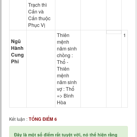
Trạch thì
Cấn và
Cấn thuộc
Phục Vị
Thiên
1
Ngũ
mệnh
Hành
năm sinh
Cung
chồng :
Phi
Thổ -
Thiên
mệnh
năm sinh
vợ : Thổ
=> Bình
Hòa
Kết luận :
TỔNG ĐIỂM 6
Đây là một số điểm rất tuyệt vời, nó thể hiện rằng