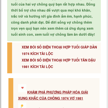
tuổi của hai vợ chồng quý bạn rất hợp nhau. Đồng
thời bổ trợ cho nhau để vượt qua mọi khó khăn,
trắc trở và hướng tới gia đình ấm êm, hạnh phúc,
công danh phát đạt. Để đời sống vợ chồng thêm
trọn vẹn quý bạn nên xem thêm cá ứng dụng xem
tuổi sinh con, xem tuổi vợ chồng làm ăn dưới đây!
XEM BÓI SỐ ĐIỆN THOẠI HỢP TUỔI GIÁP DẦN
1974 KÍCH TÀI LỘC
XEM BÓI SỐ ĐIỆN THOẠI HỢP TUỔI TÂN DẬU
1981 KÍCH TÀI LỘC
KHÁM PHÁ PHƯƠNG PHÁP HÓA GIẢI
XUNG KHẮC CỦA CHỒNG 1974 VỢ 1981