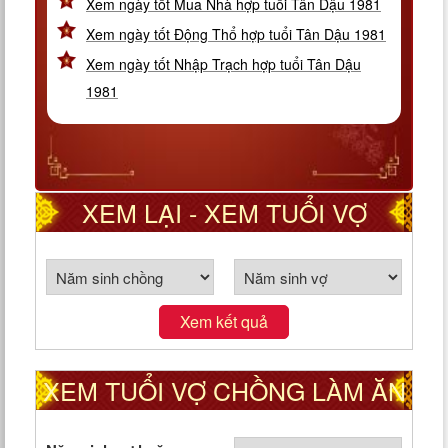
Xem ngày tốt Mua Nhà hợp tuổi Tân Dậu 1981
Xem ngày tốt Động Thổ hợp tuổi Tân Dậu 1981
Xem ngày tốt Nhập Trạch hợp tuổi Tân Dậu
1981
XEM LẠI - XEM TUỔI VỢ
CHỒNG THEO CUNG PHI
Xem kết quả
XEM TUỔI VỢ CHỒNG LÀM ĂN
TỐT HAY XẤU