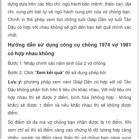
dựng dựa trên các tiêu chí: ngũ hành bản mệnh, thiên can, địa
Xem tuổi
chi, cung phi bát tự và ngũ hành cung phi của vợ chồng bạn.
Chính vì thế phép xem bói chồng tuổi Giáp Dần vợ tuổi Tân
Xem bói
Dậu có hợp với nhau không sẽ gửi đến bạn kết quả chính xác
nhất.
Tướng số
Hướng dẫn sử dụng công cụ chồng 1974 vợ 1981
Cung hoàng đạo
có hợp nhau không
Bước 1: Nhập chính xác năm sinh của 2 vợ chồng
Bước 2: Click "
Xem kết quả
" để sử dụng phép bói
Lưu ý:
phương pháp xem nam Giáp Dần có hợp với nữ Tân
Dậu không phân tích trên 5 tiêu chí khác nhau. Với mỗi tiêu chí
hợp nhau thì sẽ được 2 điểm, bình hòa (không hợp - không
khắc) sẽ được 1 điểm và nếu khắc nhau thì sẽ không được
điểm.
Số điểm tối đa mà vợ chồng bạn nhận được là 10 điểm. Khi
xem chỉ số thì số điểm càng cao chứng tỏ độ tương hợp càng
nhiều, ngược lại điểm càng thấp thì vợ chồng bạn càng xung