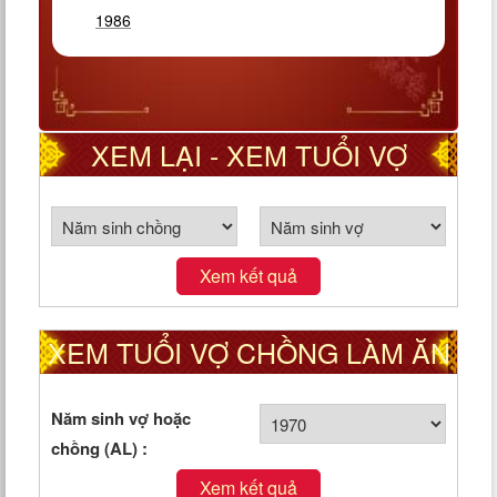
1986
XEM LẠI - XEM TUỔI VỢ
CHỒNG THEO CUNG PHI
Xem kết quả
XEM TUỔI VỢ CHỒNG LÀM ĂN
TỐT HAY XẤU
Năm sinh vợ hoặc
chồng (AL) :
Xem kết quả