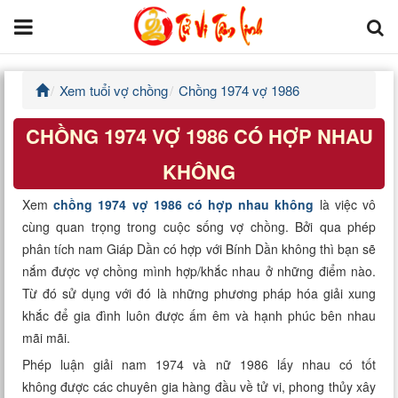
Xem tuổi vợ chồng
Chồng 1974 vợ 1986
Trang chủ
CHỒNG 1974 VỢ 1986 CÓ HỢP NHAU
Tử Vi Đẩu Số
KHÔNG
Tử Vi 12 Con Giáp
Xem
chồng 1974 vợ 1986 có hợp nhau không
là việc vô
cùng quan trọng trong cuộc sống vợ chồng. Bởi qua phép
Phong thủy
phân tích nam Giáp Dần có hợp với Bính Dần không thì bạn sẽ
nắm được vợ chồng mình hợp/khắc nhau ở những điểm nào.
Kinh Dịch
Từ đó sử dụng với đó là những phương pháp hóa giải xung
khắc để gia đình luôn được ấm êm và hạnh phúc bên nhau
Văn Hoa Tâm linh
mãi mãi.
Xem ngày
Phép luận giải nam 1974 và nữ 1986 lấy nhau có tốt
không được các chuyên gia hàng đầu về tử vi, phong thủy xây