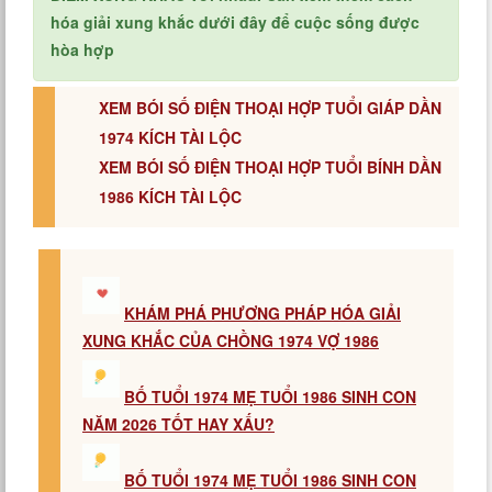
hóa giải xung khắc dưới đây để cuộc sống được
hòa hợp
XEM BÓI SỐ ĐIỆN THOẠI HỢP TUỔI GIÁP DẦN
1974 KÍCH TÀI LỘC
XEM BÓI SỐ ĐIỆN THOẠI HỢP TUỔI BÍNH DẦN
1986 KÍCH TÀI LỘC
KHÁM PHÁ PHƯƠNG PHÁP HÓA GIẢI
XUNG KHẮC CỦA CHỒNG 1974 VỢ 1986
BỐ TUỔI 1974 MẸ TUỔI 1986 SINH CON
NĂM 2026 TỐT HAY XẤU?
BỐ TUỔI 1974 MẸ TUỔI 1986 SINH CON