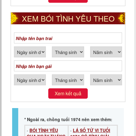
XEM BÓI TÌNH YÊU THEO
NGÀY THÁNG NĂM SINH
Xem kết quả
* Ngoài ra, chồng tuổi 1974 nên xem thêm:
-
BÓI TÌNH YÊU
-
LÁ SỐ TỬ VI TUỔI