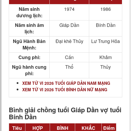
Năm sinh
1974
1986
dương lịch:
Năm sinh âm
Giáp Dần
Bính Dần
lịch:
Ngũ Hành Bản
Đại khê Thủy
Lư Trung Hỏa
Mệnh:
Cung phi:
Cấn
Khảm
Ngũ hành cung
Thổ
Thủy
phi:
XEM TỬ VI 2026 TUỔI GIÁP DẦN NAM MẠNG
XEM TỬ VI 2026 TUỔI BÍNH DẦN NỮ MẠNG
Bình giải chồng tuổi Giáp Dần vợ tuổi
Bính Dần
Tiêu
HỢP
BÌNH
KHẮC
Điểm