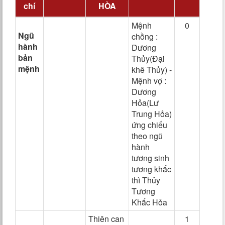
chí
HÒA
Mệnh
0
Ngũ
chồng :
hành
Dương
bản
Thủy(Đại
mệnh
khê Thủy) -
Mệnh vợ :
Dương
Hỏa(Lư
Trung Hỏa)
ứng chiếu
theo ngũ
hành
tương sinh
tương khắc
thì Thủy
Tương
Khắc Hỏa
Thiên can
1