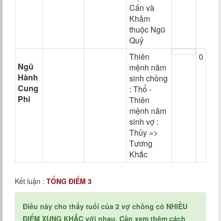
Cấn và
Khảm
thuộc Ngũ
Quỷ
Thiên
0
Ngũ
mệnh năm
Hành
sinh chồng
Cung
: Thổ -
Phi
Thiên
mệnh năm
sinh vợ :
Thủy =>
Tương
Khắc
Kết luận :
TỔNG ĐIỂM 3
Điều này cho thấy tuổi của 2 vợ chồng có NHIỀU
ĐIỂM XUNG KHẮC với nhau. Cần xem thêm cách