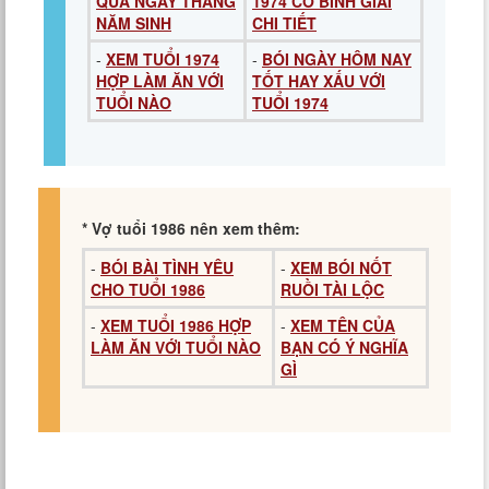
QUA NGÀY THÁNG
1974 CÓ BÌNH GIẢI
NĂM SINH
CHI TIẾT
-
XEM TUỔI 1974
-
BÓI NGÀY HÔM NAY
HỢP LÀM ĂN VỚI
TỐT HAY XẤU VỚI
TUỔI NÀO
TUỔI 1974
* Vợ tuổi 1986 nên xem thêm:
-
BÓI BÀI TÌNH YÊU
-
XEM BÓI NỐT
CHO TUỔI 1986
RUỒI TÀI LỘC
-
XEM TUỔI 1986 HỢP
-
XEM TÊN CỦA
LÀM ĂN VỚI TUỔI NÀO
BẠN CÓ Ý NGHĨA
GÌ