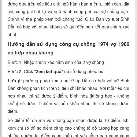
dựng dựa trên các tiêu chí: ngũ hành bản mệnh, thiên can, địa
Xem tuổi
chi, cung phi bát tự và ngũ hành cung phi của vợ chồng bạn.
Chính vì thế phép xem bói chồng tuổi Giáp Dần vợ tuổi Bính
Xem bói
Dần có hợp với nhau không sẽ gửi đến bạn kết quả chính xác
nhất.
Tướng số
Hướng dẫn sử dụng công cụ chồng 1974 vợ 1986
Cung hoàng đạo
có hợp nhau không
Bước 1: Nhập chính xác năm sinh của 2 vợ chồng
Bước 2: Click "
Xem kết quả
" để sử dụng phép bói
Lưu ý:
phương pháp xem nam Giáp Dần có hợp với nữ Bính
Dần không phân tích trên 5 tiêu chí khác nhau. Với mỗi tiêu chí
hợp nhau thì sẽ được 2 điểm, bình hòa (không hợp - không
khắc) sẽ được 1 điểm và nếu khắc nhau thì sẽ không được
điểm.
Số điểm tối đa mà vợ chồng bạn nhận được là 10 điểm. Khi
xem chỉ số thì số điểm càng cao chứng tỏ độ tương hợp càng
nhiều, ngược lại điểm càng thấp thì vợ chồng bạn càng xung