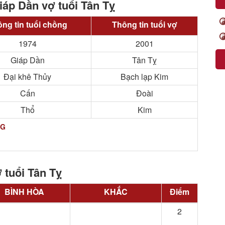
iáp Dần vợ tuổi Tân Tỵ
ng tin tuổi chồng
Thông tin tuổi vợ
1974
2001
Giáp Dần
Tân Tỵ
Đại khê Thủy
Bạch lạp Kim
Cấn
Đoài
Thổ
Kim
NG
 tuổi Tân Tỵ
BÌNH HÒA
KHẮC
Điểm
2