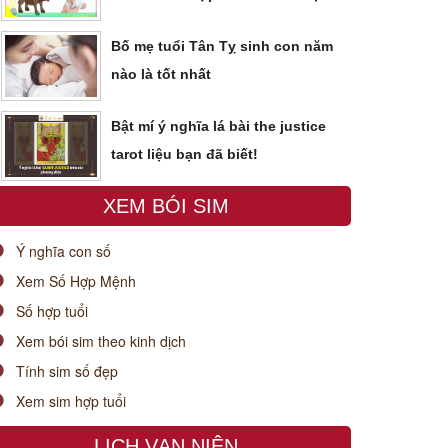
Bố mẹ tuổi Tân Tỵ sinh con năm
nào là tốt nhất
Bật mí ý nghĩa lá bài the justice
tarot liệu bạn đã biết!
XEM BÓI SIM
Ý nghĩa con số
Xem Số Hợp Mệnh
Số hợp tuổi
Xem bói sim theo kinh dịch
Tính sim số đẹp
Xem sim hợp tuổi
LỊCH VẠN NIÊN