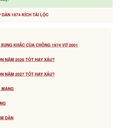
 DẦN 1974 KÍCH TÀI LỘC
 XUNG KHẮC CỦA CHỒNG 1974 VỢ 2001
CON NĂM 2026 TỐT HAY XẤU?
CON NĂM 2027 TỐT HAY XẤU?
M MẠNG
ẠNG
ÂM DẦN