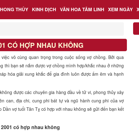
PHONG THỦY
KINH DỊCH
VĂN HOA TÂM LINH
XEM NGÀY
001 CÓ HỢP NHAU KHÔNG
à việc vô cùng quan trọng trong cuộc sống vợ chồng. Bởi qua
ng thì bạn sẽ nắm được vợ chồng mình hợp/khắc nhau ở những
háp hóa giải xung khắc để gia đình luôn được ấm êm và hạnh
 không được các chuyên gia hàng đầu về tử vi, phong thủy xây
ên can, địa chi, cung phi bát tự và ngũ hành cung phi của vợ
p Dần vợ tuổi Tân Tỵ có hợp với nhau không sẽ gửi đến bạn kết
 2001 có hợp nhau không