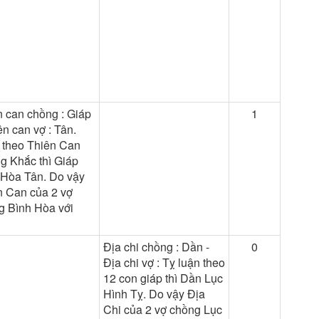
n can chồng : Giáp
1
ên can vợ : Tân.
 theo Thiên Can
g Khắc thì Giáp
 Hòa Tân. Do vậy
n Can của 2 vợ
g Bình Hòa với
Địa chi chồng : Dần -
0
Địa chi vợ : Tỵ luận theo
12 con giáp thì Dần Lục
Hình Tỵ. Do vậy Địa
Chi của 2 vợ chồng Lục