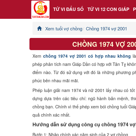
TỬ VI ĐẨU SỐ
TỬ VI 12 CON GIÁP
Xem tuổi vợ chồng
Chồng 1974 vợ 2001
Trang chủ
CHỒNG 1974 VỢ 2
Tử Vi Đẩu Số
Xem
chồng 1974 vợ 2001 có hợp nhau không
l
Tử Vi 12 Con Giáp
phép phân tích nam Giáp Dần có hợp với Tân Tỵ khô
điểm nào. Từ đó sử dụng với đó là những phương p
Phong thủy
phúc bên nhau mãi mãi.
Phép luận giải nam 1974 và nữ 2001 lấy nhau có tốt
Kinh Dịch
dựng dựa trên các tiêu chí: ngũ hành bản mệnh, thi
chồng bạn. Chính vì thế phép xem bói chồng tuổi Giá
Văn Hoa Tâm linh
quả chính xác nhất.
Hướng dẫn sử dụng công cụ chồng 1974 vợ
Xem ngày
Bước 1: Nhập chính xác năm sinh của 2 vợ chồng