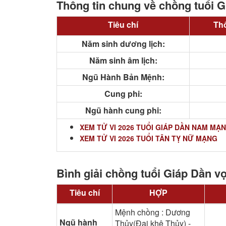
Thông tin chung về chồng tuổi G
Tiêu chí
Thô
Năm sinh dương lịch:
Năm sinh âm lịch:
Ngũ Hành Bản Mệnh:
Cung phi:
Ngũ hành cung phi:
XEM TỬ VI 2026 TUỔI GIÁP DẦN NAM MẠ
XEM TỬ VI 2026 TUỔI TÂN TỴ NỮ MẠNG
Bình giải chồng tuổi Giáp Dần vợ
Tiêu chí
HỢP
Mệnh chồng : Dương
Ngũ hành
Thủy(Đại khê Thủy) -