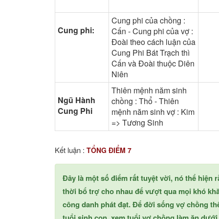
Cung phi của chồng :
Cung phi:
Cấn - Cung phi của vợ :
Đoài theo cách luận của
Cung Phi Bát Trạch thì
Cấn và Đoài thuộc Diên
Niên
Thiên mệnh năm sinh
Ngũ Hành
chồng : Thổ - Thiên
Cung Phi
mệnh năm sinh vợ : Kim
=> Tương Sinh
Kết luận :
TỔNG ĐIỂM 7
Đây là một số điểm rất tuyệt vời, nó thể hiện
thời bổ trợ cho nhau để vượt qua mọi khó khă
công danh phát đạt. Để đời sống vợ chồng t
tuổi sinh con, xem tuổi vợ chồng làm ăn dưới