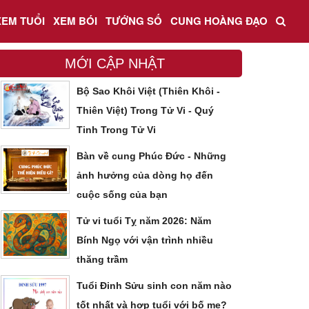
XEM TUỔI
XEM BÓI
TƯỚNG SỐ
CUNG HOÀNG ĐẠO
MỚI CẬP NHẬT
Bộ Sao Khôi Việt (Thiên Khôi -
Thiên Việt) Trong Tử Vi - Quý
Tinh Trong Tử Vi
Bàn về cung Phúc Đức - Những
ảnh hưởng của dòng họ đến
cuộc sống của bạn
Tử vi tuổi Tỵ năm 2026: Năm
Bính Ngọ với vận trình nhiều
thăng trầm
Tuổi Đinh Sửu sinh con năm nào
tốt nhất và hợp tuổi với bố mẹ?