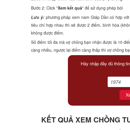
Xem tuổi
Bước 2: Click "
Xem kết quả
" để sử dụng phép bói
Lưu ý:
phương pháp xem nam Giáp Dần có hợp với nữ
Xem bói
tiêu chí hợp nhau thì sẽ được 2 điểm, bình hòa (kh
không được điểm.
Tướng số
Số điểm tối đa mà vợ chồng bạn nhận được là 10 điể
Cung hoàng đạo
càng nhiều, ngược lại điểm càng thấp thì vợ chồng b
Hãy nhập đầy đủ thông tin
X
KẾT QUẢ XEM CHỒNG TUỔ