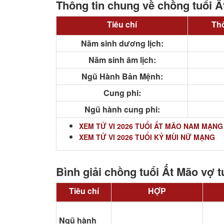
Thông tin chung về chồng tuổi Ấ
Tiêu chí
Thô
Năm sinh dương lịch:
Năm sinh âm lịch:
Ngũ Hành Bản Mệnh:
Cung phi:
Ngũ hành cung phi:
XEM TỬ VI 2026 TUỔI ẤT MÃO NAM MẠNG
XEM TỬ VI 2026 TUỔI KỶ MÙI NỮ MẠNG
Bình giải chồng tuổi Ất Mão vợ t
Tiêu chí
HỢP
Ngũ hành