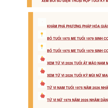
XEM BÓI SỐ ĐIỆN THOẠI HỢP TUỔI KỶ M
KHÁM PHÁ PHƯƠNG PHÁP HÓA GIẢI
BỐ TUỔI 1975 MẸ TUỔI 1979 SINH 
BỐ TUỔI 1975 MẸ TUỔI 1979 SINH 
XEM TỬ VI 2026 TUỔI ẤT MÃO NAM
XEM TỬ VI 2026 TUỔI KỶ MÙI NỮ M
TỬ VI NAM TUỔI 1975 NĂM 2026 NH
TỬ VI NỮ 1979 NĂM 2026 NHÂM DẦN