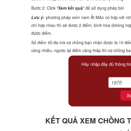
Xem tuổi
Bước 2: Click "
Xem kết quả
" để sử dụng phép bói
Lưu ý:
phương pháp xem nam Ất Mão có hợp với nữ Kỷ
Xem bói
chí hợp nhau thì sẽ được 2 điểm, bình hòa (không hợ
được điểm.
Tướng số
Số điểm tối đa mà vợ chồng bạn nhận được là 10 điể
Cung hoàng đạo
càng nhiều, ngược lại điểm càng thấp thì vợ chồng b
Hãy nhập đầy đủ thông tin
X
KẾT QUẢ XEM CHỒNG TU