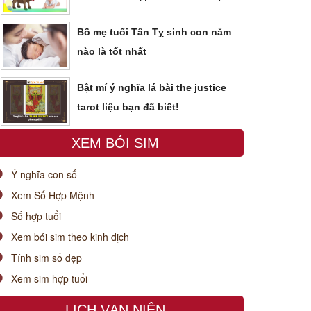
Bố mẹ tuổi Tân Tỵ sinh con năm
nào là tốt nhất
Bật mí ý nghĩa lá bài the justice
tarot liệu bạn đã biết!
XEM BÓI SIM
Ý nghĩa con số
Xem Số Hợp Mệnh
Số hợp tuổi
Xem bói sim theo kinh dịch
Tính sim số đẹp
Xem sim hợp tuổi
LỊCH VẠN NIÊN