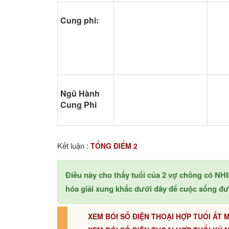
Cung phi:
Ngũ Hành
Cung Phi
Kết luận :
TỔNG ĐIỂM 2
Điều này cho thấy tuổi của 2 vợ chồng có 
hóa giải xung khắc dưới đây để cuộc sống đ
XEM BÓI SỐ ĐIỆN THOẠI HỢP TUỔI ẤT M