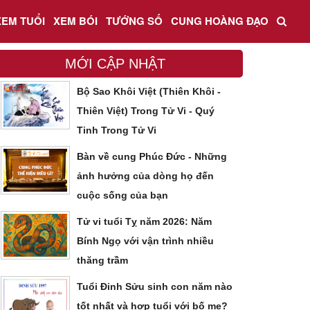
XEM TUỔI
XEM BÓI
TƯỚNG SỐ
CUNG HOÀNG ĐẠO
MỚI CẬP NHẬT
Bộ Sao Khôi Việt (Thiên Khôi -
Thiên Việt) Trong Tử Vi - Quý
Tinh Trong Tử Vi
Bàn về cung Phúc Đức - Những
ảnh hưởng của dòng họ đến
cuộc sống của bạn
Tử vi tuổi Tỵ năm 2026: Năm
Bính Ngọ với vận trình nhiều
thăng trầm
Tuổi Đinh Sửu sinh con năm nào
tốt nhất và hợp tuổi với bố mẹ?