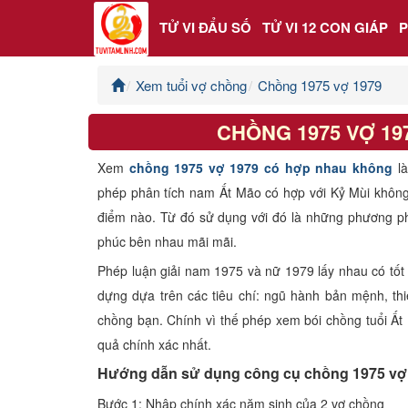
TỬ VI ĐẨU SỐ
TỬ VI 12 CON GIÁP
Xem tuổi vợ chồng
Chồng 1975 vợ 1979
Trang chủ
CHỒNG 1975 VỢ 1
Tử Vi Đẩu Số
Xem
chồng 1975 vợ 1979 có hợp nhau không
l
Tử Vi 12 Con Giáp
phép phân tích nam Ất Mão có hợp với Kỷ Mùi khôn
điểm nào. Từ đó sử dụng với đó là những phương p
Phong thủy
phúc bên nhau mãi mãi.
Phép luận giải nam 1975 và nữ 1979 lấy nhau có tốt
Kinh Dịch
dựng dựa trên các tiêu chí: ngũ hành bản mệnh, thi
chồng bạn. Chính vì thế phép xem bói chồng tuổi Ất
Văn Hoa Tâm linh
quả chính xác nhất.
Hướng dẫn sử dụng công cụ chồng 1975 vợ
Xem ngày
Bước 1: Nhập chính xác năm sinh của 2 vợ chồng