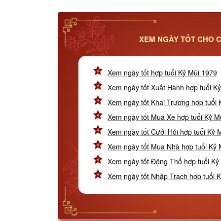
XEM NGÀY TỐT CHO C
Xem ngày tốt hợp tuổi Kỷ Mùi 1979
Xem ngày tốt Xuất Hành hợp tuổi K
Xem ngày tốt Khai Trương hợp tuổi 
Xem ngày tốt Mua Xe hợp tuổi Kỷ M
Xem ngày tốt Cưới Hỏi hợp tuổi Kỷ 
Xem ngày tốt Mua Nhà hợp tuổi Kỷ 
Xem ngày tốt Động Thổ hợp tuổi Kỷ
Xem ngày tốt Nhập Trạch hợp tuổi 