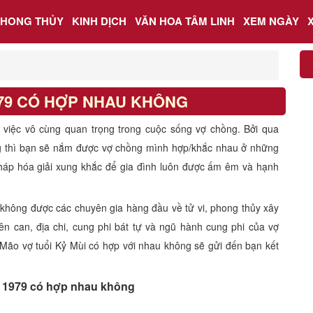
PHONG THỦY
KINH DỊCH
VĂN HOA TÂM LINH
XEM NGÀY
979 CÓ HỢP NHAU KHÔNG
à việc vô cùng quan trọng trong cuộc sống vợ chồng. Bởi qua
g thì bạn sẽ nắm được vợ chồng mình hợp/khắc nhau ở những
háp hóa giải xung khắc để gia đình luôn được ấm êm và hạnh
 không được các chuyên gia hàng đầu về tử vi, phong thủy xây
ên can, địa chi, cung phi bát tự và ngũ hành cung phi của vợ
 Mão vợ tuổi Kỷ Mùi có hợp với nhau không sẽ gửi đến bạn kết
 1979 có hợp nhau không