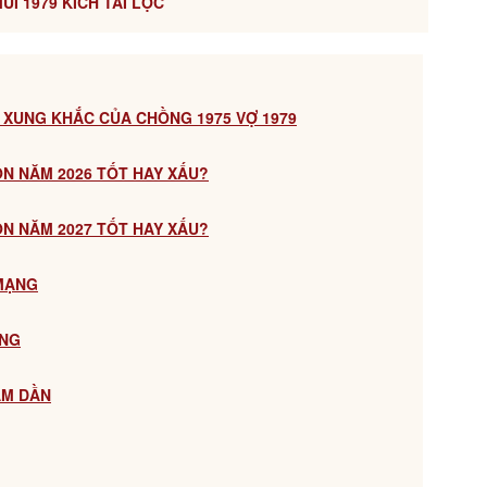
ÙI 1979 KÍCH TÀI LỘC
 XUNG KHẮC CỦA CHỒNG 1975 VỢ 1979
CON NĂM 2026 TỐT HAY XẤU?
CON NĂM 2027 TỐT HAY XẤU?
 MẠNG
ẠNG
ÂM DẦN