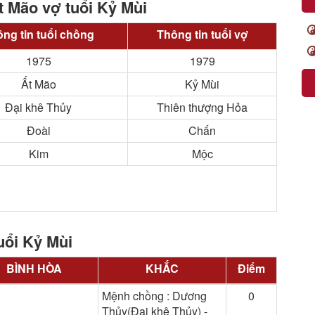
t Mão vợ tuổi Kỷ Mùi
ng tin tuổi chồng
Thông tin tuổi vợ
1975
1979
Ất Mão
Kỷ Mùi
Đại khê Thủy
Thiên thượng Hỏa
Đoài
Chấn
Kim
Mộc
uổi Kỷ Mùi
BÌNH HÒA
KHẮC
Điểm
Mệnh chồng : Dương
0
Thủy(Đại khê Thủy) -