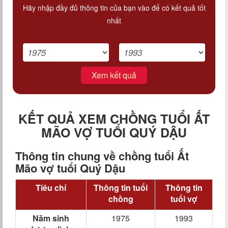
Hãy nhập đầy đủ thông tin của bạn vào để có kết quả tốt
nhất
Xem kết quả
KẾT QUẢ XEM CHỒNG TUỔI ẤT
MÃO VỢ TUỔI QUÝ DẬU
Thông tin chung về chồng tuổi Ất
Mão vợ tuổi Quý Dậu
Tiêu chí
Thông tin tuổi
Thông tin
chồng
tuổi vợ
Năm sinh
1975
1993