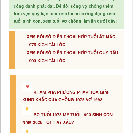
công danh phát đạt. Để đời sống vợ chồng thêm
trọn vẹn quý bạn nên xem thêm cá ứng dụng xem
tuổi sinh con, xem tuổi vợ chồng làm ăn dưới đây!
XEM BÓI SỐ ĐIỆN THOẠI HỢP TUỔI ẤT MÃO
1975 KÍCH TÀI LỘC
XEM BÓI SỐ ĐIỆN THOẠI HỢP TUỔI QUÝ DẬU
1993 KÍCH TÀI LỘC
KHÁM PHÁ PHƯƠNG PHÁP HÓA GIẢI
XUNG KHẮC CỦA CHỒNG 1975 VỢ 1993
BỐ TUỔI 1975 MẸ TUỔI 1993 SINH CON
NĂM 2026 TỐT HAY XẤU?