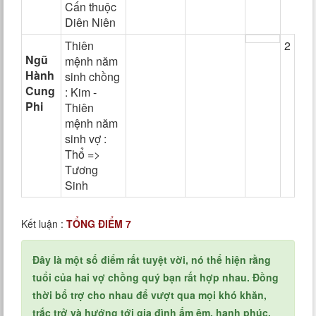
Cấn thuộc
Diên Niên
Thiên
2
Ngũ
mệnh năm
Hành
sinh chồng
Cung
: Kim -
Phi
Thiên
mệnh năm
sinh vợ :
Thổ =>
Tương
Sinh
Kết luận :
TỔNG ĐIỂM 7
Đây là một số điểm rất tuyệt vời, nó thể hiện rằng
tuổi của hai vợ chồng quý bạn rất hợp nhau. Đồng
thời bổ trợ cho nhau để vượt qua mọi khó khăn,
trắc trở và hướng tới gia đình ấm êm, hạnh phúc,