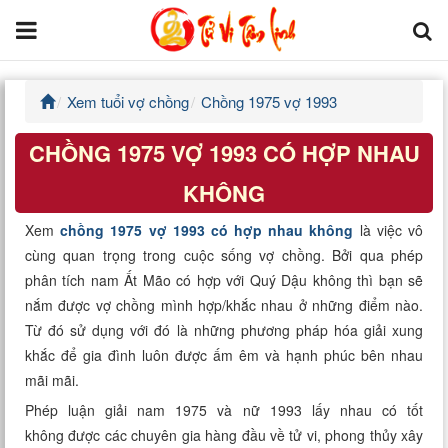
Xem tuổi vợ chồng
Chồng 1975 vợ 1993
Trang chủ
CHỒNG 1975 VỢ 1993 CÓ HỢP NHAU
Tử Vi Đẩu Số
KHÔNG
Tử Vi 12 Con Giáp
Xem
chồng 1975 vợ 1993 có hợp nhau không
là việc vô
cùng quan trọng trong cuộc sống vợ chồng. Bởi qua phép
Phong thủy
phân tích nam Ất Mão có hợp với Quý Dậu không thì bạn sẽ
nắm được vợ chồng mình hợp/khắc nhau ở những điểm nào.
Kinh Dịch
Từ đó sử dụng với đó là những phương pháp hóa giải xung
khắc để gia đình luôn được ấm êm và hạnh phúc bên nhau
Văn Hoa Tâm linh
mãi mãi.
Xem ngày
Phép luận giải nam 1975 và nữ 1993 lấy nhau có tốt
không được các chuyên gia hàng đầu về tử vi, phong thủy xây