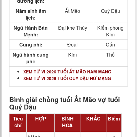
dương lịch:
Năm sinh âm
Ất Mão
Quý Dậu
lịch:
Ngũ Hành Bản
Đại khê Thủy
Kiếm phong
Mệnh:
Kim
Cung phi:
Đoài
Cấn
Ngũ hành cung
Kim
Thổ
phi:
XEM TỬ VI 2026 TUỔI ẤT MÃO NAM MẠNG
XEM TỬ VI 2026 TUỔI QUÝ DẬU NỮ MẠNG
Bình giải chồng tuổi Ất Mão vợ tuổi
Quý Dậu
Tiêu
HỢP
BÌNH
KHẮC
Điểm
chí
HÒA