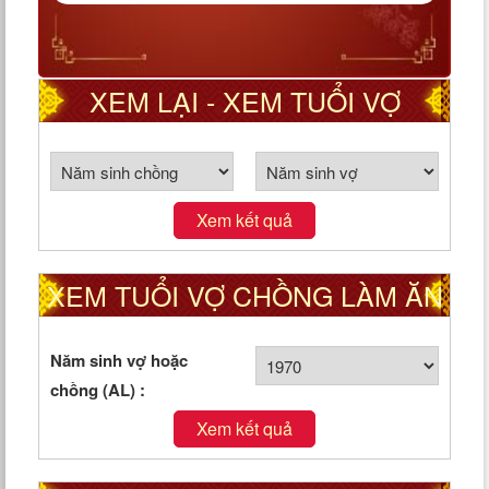
XEM LẠI - XEM TUỔI VỢ
CHỒNG THEO CUNG PHI
Xem kết quả
XEM TUỔI VỢ CHỒNG LÀM ĂN
TỐT HAY XẤU
Năm sinh vợ hoặc
chồng (AL) :
Xem kết quả