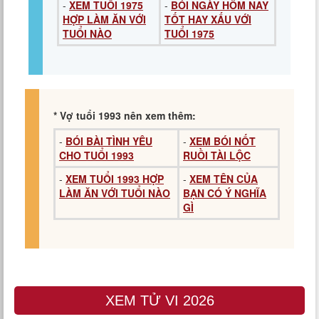
-
XEM TUỔI 1975
-
BÓI NGÀY HÔM NAY
HỢP LÀM ĂN VỚI
TỐT HAY XẤU VỚI
TUỔI NÀO
TUỔI 1975
* Vợ tuổi 1993 nên xem thêm:
-
BÓI BÀI TÌNH YÊU
-
XEM BÓI NỐT
CHO TUỔI 1993
RUỒI TÀI LỘC
-
XEM TUỔI 1993 HỢP
-
XEM TÊN CỦA
LÀM ĂN VỚI TUỔI NÀO
BẠN CÓ Ý NGHĨA
GÌ
XEM TỬ VI 2026