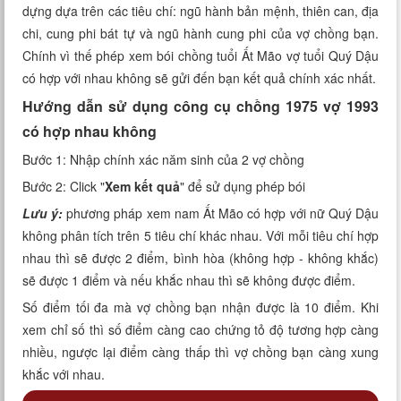
dựng dựa trên các tiêu chí: ngũ hành bản mệnh, thiên can, địa
Xem tuổi
chi, cung phi bát tự và ngũ hành cung phi của vợ chồng bạn.
Chính vì thế phép xem bói chồng tuổi Ất Mão vợ tuổi Quý Dậu
Xem bói
có hợp với nhau không sẽ gửi đến bạn kết quả chính xác nhất.
Tướng số
Hướng dẫn sử dụng công cụ chồng 1975 vợ 1993
có hợp nhau không
Cung hoàng đạo
Bước 1: Nhập chính xác năm sinh của 2 vợ chồng
Bước 2: Click "
Xem kết quả
" để sử dụng phép bói
Lưu ý:
phương pháp xem nam Ất Mão có hợp với nữ Quý Dậu
không phân tích trên 5 tiêu chí khác nhau. Với mỗi tiêu chí hợp
nhau thì sẽ được 2 điểm, bình hòa (không hợp - không khắc)
sẽ được 1 điểm và nếu khắc nhau thì sẽ không được điểm.
Số điểm tối đa mà vợ chồng bạn nhận được là 10 điểm. Khi
xem chỉ số thì số điểm càng cao chứng tỏ độ tương hợp càng
nhiều, ngược lại điểm càng thấp thì vợ chồng bạn càng xung
khắc với nhau.