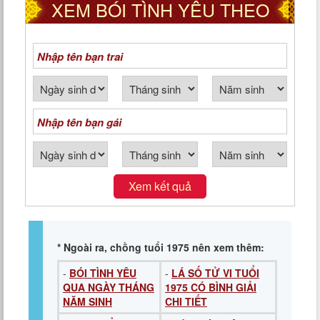
XEM BÓI TÌNH YÊU THEO
NGÀY THÁNG NĂM SINH
Xem kết quả
* Ngoài ra, chồng tuổi 1975 nên xem thêm:
-
BÓI TÌNH YÊU
-
LÁ SỐ TỬ VI TUỔI
QUA NGÀY THÁNG
1975 CÓ BÌNH GIẢI
NĂM SINH
CHI TIẾT