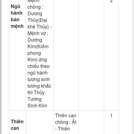
Mệnh
2
Ngũ
chồng :
hành
Dương
bản
Thủy(Đại
mệnh
khê Thủy) -
Mệnh vợ :
Dương
Kim(Kiếm
phong
Kim) ứng
chiếu theo
ngũ hành
tương sinh
tương khắc
thì Thủy
Tương
Sinh Kim
Thiên can
1
Thiên
chồng : Ất
can
- Thiên