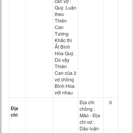
can vợ :
Quý. Luận
theo
Thiên
Can
Tương
Khắc thì
Ất Bình
Hòa Quý.
Do vậy
Thiên
Can của 2
vợ chồng
Bình Hòa
với nhau
Địa chi
0
Địa
chồng :
chi
Mão - Địa
chi vợ :
Dậu luận