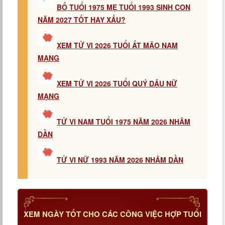
BỐ TUỔI 1975 MẸ TUỔI 1993 SINH CON
NĂM 2027 TỐT HAY XẤU?
XEM TỬ VI 2026 TUỔI ẤT MÃO NAM
MẠNG
XEM TỬ VI 2026 TUỔI QUÝ DẬU NỮ
MẠNG
TỬ VI NAM TUỔI 1975 NĂM 2026 NHÂM
DẦN
TỬ VI NỮ 1993 NĂM 2026 NHÂM DẦN
XEM NGÀY TỐT CHO CÁC CÔNG VIỆC HỢP TUỔI