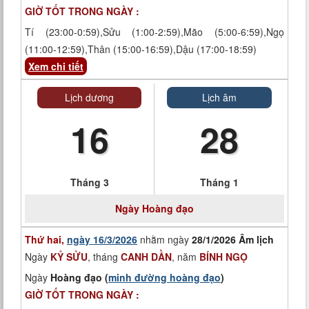
GIỜ TỐT TRONG NGÀY :
Tí (23:00-0:59),Sửu (1:00-2:59),Mão (5:00-6:59),Ngọ
(11:00-12:59),Thân (15:00-16:59),Dậu (17:00-18:59)
Xem chi tiết
Lịch dương
Lịch âm
16
28
Tháng 3
Tháng 1
Ngày
Hoàng đạo
Thứ hai,
ngày 16/3/2026
nhằm ngày
28/1/2026 Âm lịch
Ngày
KỶ SỬU
, tháng
CANH DẦN
, năm
BÍNH NGỌ
Ngày
Hoàng đạo (
minh đường hoàng đạo
)
GIỜ TỐT TRONG NGÀY :