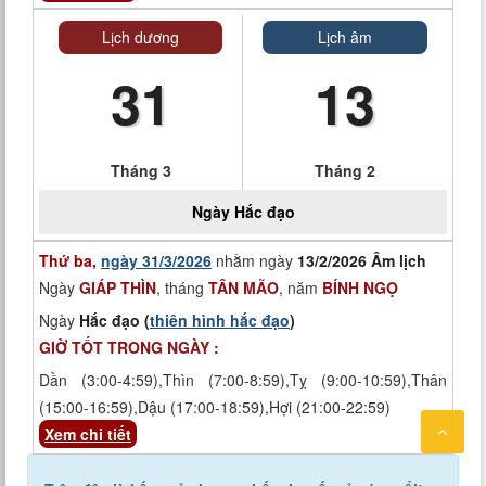
Lịch dương
Lịch âm
31
13
Tháng 3
Tháng 2
Ngày
Hắc đạo
Thứ ba,
ngày 31/3/2026
nhằm ngày
13/2/2026 Âm lịch
Ngày
GIÁP THÌN
, tháng
TÂN MÃO
, năm
BÍNH NGỌ
Ngày
Hắc đạo (
thiên hình hắc đạo
)
GIỜ TỐT TRONG NGÀY :
Dần (3:00-4:59),Thìn (7:00-8:59),Tỵ (9:00-10:59),Thân
(15:00-16:59),Dậu (17:00-18:59),Hợi (21:00-22:59)
Xem chi tiết