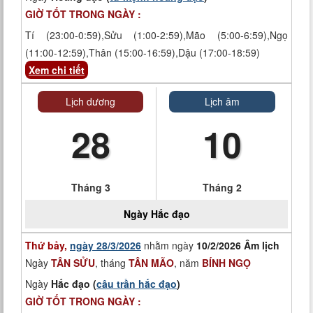
GIỜ TỐT TRONG NGÀY :
Tí (23:00-0:59),Sửu (1:00-2:59),Mão (5:00-6:59),Ngọ
(11:00-12:59),Thân (15:00-16:59),Dậu (17:00-18:59)
Xem chi tiết
Lịch dương
Lịch âm
28
10
Tháng 3
Tháng 2
Ngày
Hắc đạo
Thứ bảy,
ngày 28/3/2026
nhằm ngày
10/2/2026 Âm lịch
Ngày
TÂN SỬU
, tháng
TÂN MÃO
, năm
BÍNH NGỌ
Ngày
Hắc đạo (
câu trần hắc đạo
)
GIỜ TỐT TRONG NGÀY :