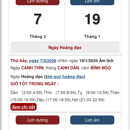
Lịch dương
Lịch âm
7
19
Tháng 3
Tháng 1
Ngày
Hoàng đạo
Thứ bảy,
ngày 7/3/2026
nhằm ngày
19/1/2026 Âm lịch
Ngày
CANH THÌN
, tháng
CANH DẦN
, năm
BÍNH NGỌ
Ngày
Hoàng đạo (
kim quỹ hoàng đạo
)
GIỜ TỐT TRONG NGÀY :
Dần (3:00-4:59),Thìn (7:00-8:59),Tỵ (9:00-10:59),Thân
(15:00-16:59),Dậu (17:00-18:59),Hợi (21:00-22:59)
Xem chi tiết
Lịch dương
Lịch âm