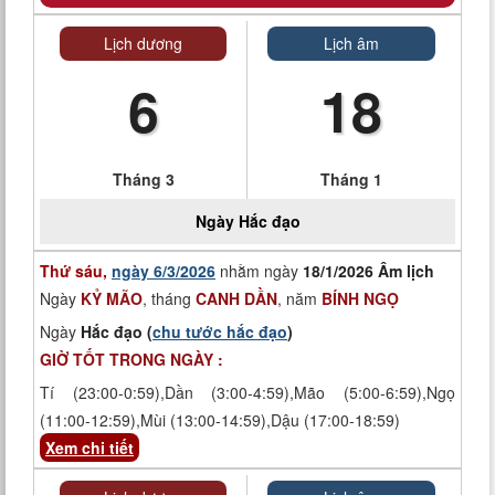
Lịch dương
Lịch âm
6
18
Tháng 3
Tháng 1
Ngày
Hắc đạo
Thứ sáu,
ngày 6/3/2026
nhằm ngày
18/1/2026 Âm lịch
Ngày
KỶ MÃO
, tháng
CANH DẦN
, năm
BÍNH NGỌ
Ngày
Hắc đạo (
chu tước hắc đạo
)
GIỜ TỐT TRONG NGÀY :
Tí (23:00-0:59),Dần (3:00-4:59),Mão (5:00-6:59),Ngọ
(11:00-12:59),Mùi (13:00-14:59),Dậu (17:00-18:59)
Xem chi tiết