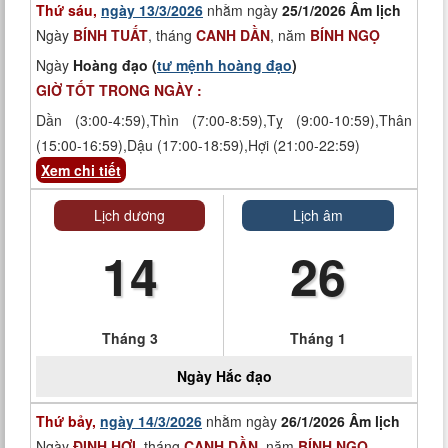
Thứ sáu,
ngày 13/3/2026
nhằm ngày
25/1/2026 Âm lịch
Ngày
BÍNH TUẤT
, tháng
CANH DẦN
, năm
BÍNH NGỌ
Ngày
Hoàng đạo (
tư mệnh hoàng đạo
)
GIỜ TỐT TRONG NGÀY :
Dần (3:00-4:59),Thìn (7:00-8:59),Tỵ (9:00-10:59),Thân
(15:00-16:59),Dậu (17:00-18:59),Hợi (21:00-22:59)
Xem chi tiết
Lịch dương
Lịch âm
14
26
Tháng 3
Tháng 1
Ngày
Hắc đạo
Thứ bảy,
ngày 14/3/2026
nhằm ngày
26/1/2026 Âm lịch
Ngày
ĐINH HỢI
, tháng
CANH DẦN
, năm
BÍNH NGỌ