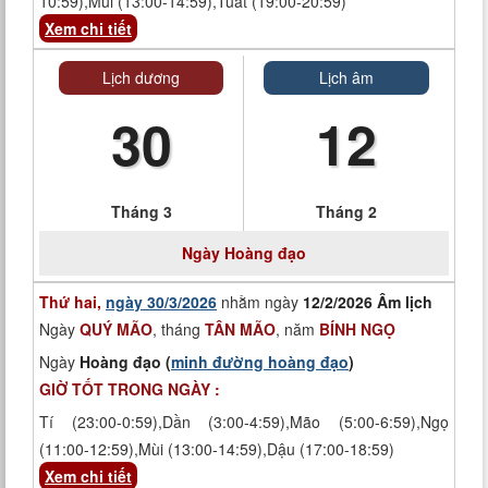
10:59),Mùi (13:00-14:59),Tuất (19:00-20:59)
Xem chi tiết
Lịch dương
Lịch âm
30
12
Tháng 3
Tháng 2
Ngày
Hoàng đạo
Thứ hai,
ngày 30/3/2026
nhằm ngày
12/2/2026 Âm lịch
Ngày
QUÝ MÃO
, tháng
TÂN MÃO
, năm
BÍNH NGỌ
Ngày
Hoàng đạo (
minh đường hoàng đạo
)
GIỜ TỐT TRONG NGÀY :
Tí (23:00-0:59),Dần (3:00-4:59),Mão (5:00-6:59),Ngọ
(11:00-12:59),Mùi (13:00-14:59),Dậu (17:00-18:59)
Xem chi tiết