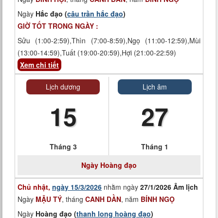
Ngày
Hắc đạo (
câu trần hắc đạo
)
GIỜ TỐT TRONG NGÀY :
Sửu (1:00-2:59),Thìn (7:00-8:59),Ngọ (11:00-12:59),Mùi
(13:00-14:59),Tuất (19:00-20:59),Hợi (21:00-22:59)
Xem chi tiết
Lịch dương
Lịch âm
15
27
Tháng 3
Tháng 1
Ngày
Hoàng đạo
Chủ nhật,
ngày 15/3/2026
nhằm ngày
27/1/2026 Âm lịch
Ngày
MẬU TÝ
, tháng
CANH DẦN
, năm
BÍNH NGỌ
Ngày
Hoàng đạo (
thanh long hoàng đạo
)