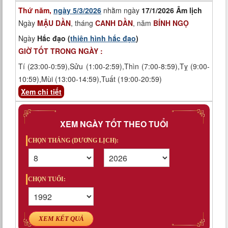
Thứ năm,
ngày 5/3/2026
nhằm ngày
17/1/2026 Âm lịch
Ngày
MẬU DẦN
, tháng
CANH DẦN
, năm
BÍNH NGỌ
Ngày
Hắc đạo (
thiên hình hắc đạo
)
GIỜ TỐT TRONG NGÀY :
Tí (23:00-0:59),Sửu (1:00-2:59),Thìn (7:00-8:59),Tỵ (9:00-
10:59),Mùi (13:00-14:59),Tuất (19:00-20:59)
Xem chi tiết
XEM NGÀY TỐT THEO TUỔI
CHỌN THÁNG (DƯƠNG LỊCH):
CHỌN TUỔI:
XEM KẾT QUẢ