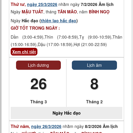
Thứ tư,
ngày 25/3/2026
nhằm ngày
7/2/2026 Âm lịch
Ngày
MẬU TUẤT
, tháng
TÂN MÃO
, năm
BÍNH NGỌ
Ngày
Hắc đạo (
thiên lao hắc đạo
)
GIỜ TỐT TRONG NGÀY :
Dần (3:00-4:59),Thìn (7:00-8:59),Tỵ (9:00-10:59),Thân
(15:00-16:59),Dậu (17:00-18:59),Hợi (21:00-22:59)
Xem chi tiết
Lịch dương
Lịch âm
26
8
Tháng 3
Tháng 2
Ngày
Hắc đạo
Thứ năm,
ngày 26/3/2026
nhằm ngày
8/2/2026 Âm lịch