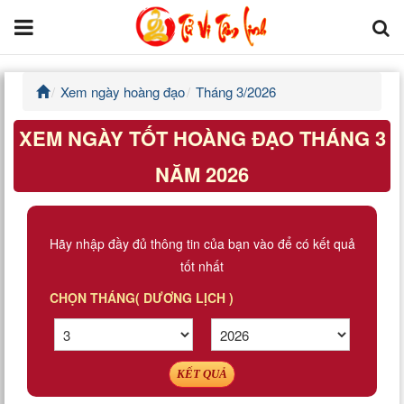
Xem ngày hoàng đạo
Tháng 3/2026
Trang chủ
XEM NGÀY TỐT HOÀNG ĐẠO THÁNG 3
Tử Vi Đẩu Số
NĂM 2026
Tử Vi 12 Con Giáp
Phong thủy
Hãy nhập đầy đủ thông tin của bạn vào để có kết quả
tốt nhất
Kinh Dịch
CHỌN THÁNG( DƯƠNG LỊCH )
Văn Hoa Tâm linh
Xem ngày
KẾT QUẢ