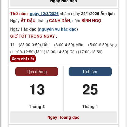
Ngày
Hắc đạo
Thứ năm,
ngày 12/3/2026
nhằm ngày
24/1/2026 Âm lịch
Ngày
ẤT DẬU
, tháng
CANH DẦN
, năm
BÍNH NGỌ
Ngày
Hắc đạo (
nguyên vu hắc đạo
)
GIỜ TỐT TRONG NGÀY :
Tí (23:00-0:59),Dần (3:00-4:59),Mão (5:00-6:59),Ngọ
(11:00-12:59),Mùi (13:00-14:59),Dậu (17:00-18:59)
Xem chi tiết
Lịch dương
Lịch âm
13
25
Tháng 3
Tháng 1
Ngày
Hoàng đạo