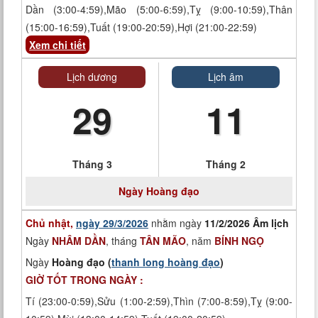
Dần (3:00-4:59),Mão (5:00-6:59),Tỵ (9:00-10:59),Thân
(15:00-16:59),Tuất (19:00-20:59),Hợi (21:00-22:59)
Xem chi tiết
Lịch dương
Lịch âm
29
11
Tháng 3
Tháng 2
Ngày
Hoàng đạo
Chủ nhật,
ngày 29/3/2026
nhằm ngày
11/2/2026 Âm lịch
Ngày
NHÂM DẦN
, tháng
TÂN MÃO
, năm
BÍNH NGỌ
Ngày
Hoàng đạo (
thanh long hoàng đạo
)
GIỜ TỐT TRONG NGÀY :
Tí (23:00-0:59),Sửu (1:00-2:59),Thìn (7:00-8:59),Tỵ (9:00-