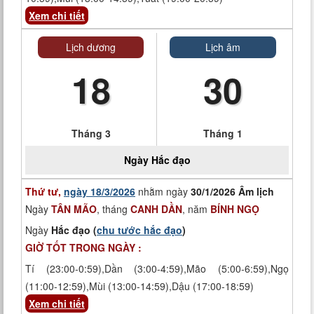
Xem chi tiết
Lịch dương
Lịch âm
18
30
Tháng 3
Tháng 1
Ngày
Hắc đạo
Thứ tư,
ngày 18/3/2026
nhằm ngày
30/1/2026 Âm lịch
Ngày
TÂN MÃO
, tháng
CANH DẦN
, năm
BÍNH NGỌ
Ngày
Hắc đạo (
chu tước hắc đạo
)
GIỜ TỐT TRONG NGÀY :
Tí (23:00-0:59),Dần (3:00-4:59),Mão (5:00-6:59),Ngọ
(11:00-12:59),Mùi (13:00-14:59),Dậu (17:00-18:59)
Xem chi tiết