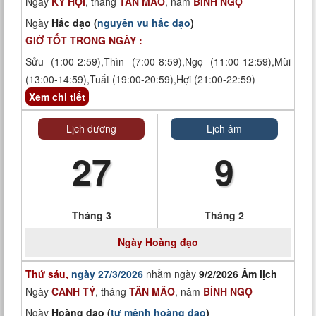
Ngày
KỶ HỢI
, tháng
TÂN MÃO
, năm
BÍNH NGỌ
Ngày
Hắc đạo (
nguyên vu hắc đạo
)
GIỜ TỐT TRONG NGÀY :
Sửu (1:00-2:59),Thìn (7:00-8:59),Ngọ (11:00-12:59),Mùi
(13:00-14:59),Tuất (19:00-20:59),Hợi (21:00-22:59)
Xem chi tiết
Lịch dương
Lịch âm
27
9
Tháng 3
Tháng 2
Ngày
Hoàng đạo
Thứ sáu,
ngày 27/3/2026
nhằm ngày
9/2/2026 Âm lịch
Ngày
CANH TÝ
, tháng
TÂN MÃO
, năm
BÍNH NGỌ
Ngày
Hoàng đạo (
tư mệnh hoàng đạo
)