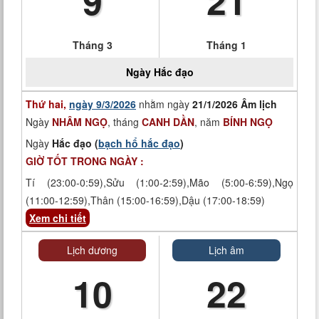
9
21
Tháng 3
Tháng 1
Ngày
Hắc đạo
Thứ hai,
ngày 9/3/2026
nhằm ngày
21/1/2026 Âm lịch
Ngày
NHÂM NGỌ
, tháng
CANH DẦN
, năm
BÍNH NGỌ
Ngày
Hắc đạo (
bạch hổ hắc đạo
)
GIỜ TỐT TRONG NGÀY :
Tí (23:00-0:59),Sửu (1:00-2:59),Mão (5:00-6:59),Ngọ
(11:00-12:59),Thân (15:00-16:59),Dậu (17:00-18:59)
Xem chi tiết
Lịch dương
Lịch âm
10
22