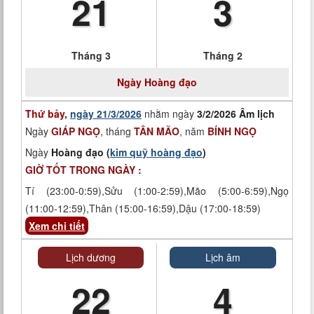
21
3
Tháng 3
Tháng 2
Ngày
Hoàng đạo
Thứ bảy,
ngày 21/3/2026
nhằm ngày
3/2/2026 Âm lịch
Ngày
GIÁP NGỌ
, tháng
TÂN MÃO
, năm
BÍNH NGỌ
Ngày
Hoàng đạo (
kim quỹ hoàng đạo
)
GIỜ TỐT TRONG NGÀY :
Tí (23:00-0:59),Sửu (1:00-2:59),Mão (5:00-6:59),Ngọ
(11:00-12:59),Thân (15:00-16:59),Dậu (17:00-18:59)
Xem chi tiết
Lịch dương
Lịch âm
22
4