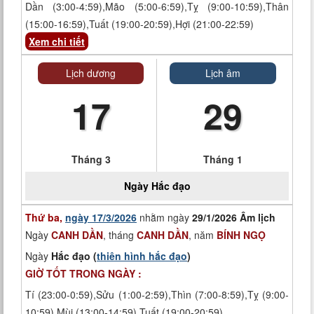
Dần (3:00-4:59),Mão (5:00-6:59),Tỵ (9:00-10:59),Thân
(15:00-16:59),Tuất (19:00-20:59),Hợi (21:00-22:59)
Xem chi tiết
Lịch dương
Lịch âm
17
29
Tháng 3
Tháng 1
Ngày
Hắc đạo
Thứ ba,
ngày 17/3/2026
nhằm ngày
29/1/2026 Âm lịch
Ngày
CANH DẦN
, tháng
CANH DẦN
, năm
BÍNH NGỌ
Ngày
Hắc đạo (
thiên hình hắc đạo
)
GIỜ TỐT TRONG NGÀY :
Tí (23:00-0:59),Sửu (1:00-2:59),Thìn (7:00-8:59),Tỵ (9:00-
10:59),Mùi (13:00-14:59),Tuất (19:00-20:59)