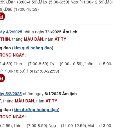
:59),Dần (3:00-4:59),Mão (5:00-6:59),Ngọ (11:00-12:59),Mùi
9),Dậu (17:00-18:59)
ết
ày 4/2/2025
nhằm ngày
7/1/2025 Âm lịch
 THÌN
, tháng
MẬU DẦN
, năm
ẤT TỴ
g đạo (
kim quỹ hoàng đạo
)
TRONG NGÀY :
-4:59),Thìn (7:00-8:59),Tỵ (9:00-10:59),Thân (15:00-
(17:00-18:59),Hợi (21:00-22:59)
ết
ày 5/2/2025
nhằm ngày
8/1/2025 Âm lịch
Ỵ
, tháng
MẬU DẦN
, năm
ẤT TỴ
g đạo (
kim đường hoàng đạo
)
TRONG NGÀY :
-2:59),Thìn (7:00-8:59),Ngọ (11:00-12:59),Mùi (13:00-