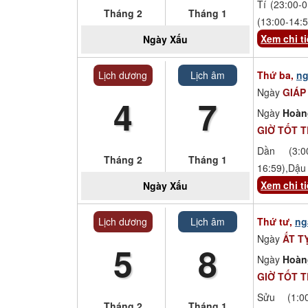
Tí (23:00-0
Tháng 2
Tháng 1
(13:00-14:5
Xem chi ti
Ngày
Xấu
Lịch dương
Lịch âm
Thứ ba,
ng
Ngày
GIÁP
4
7
Ngày
Hoàn
GIỜ TỐT 
Dần (3:00
Tháng 2
Tháng 1
16:59),Dậu 
Xem chi ti
Ngày
Xấu
Lịch dương
Lịch âm
Thứ tư,
ng
Ngày
ẤT T
5
8
Ngày
Hoàn
GIỜ TỐT 
Sửu (1:00
Tháng 2
Tháng 1