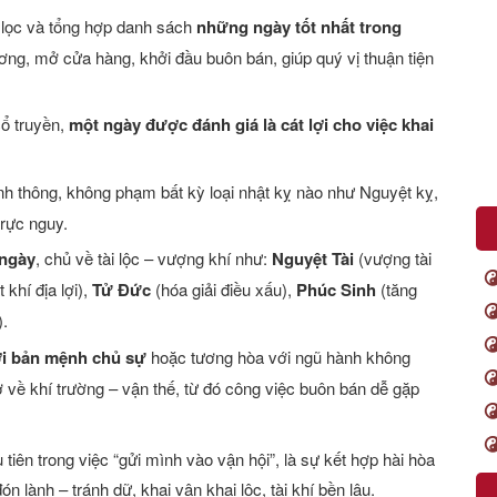
 lọc và tổng hợp danh sách
những ngày tốt nhất trong
ơng, mở cửa hàng, khởi đầu buôn bán, giúp quý vị thuận tiện
cổ truyền,
một ngày được đánh giá là cát lợi cho việc khai
anh thông, không phạm bất kỳ loại nhật kỵ nào như Nguyệt kỵ,
trực nguy.
 ngày
, chủ về tài lộc – vượng khí như:
Nguyệt Tài
(vượng tài
 khí địa lợi),
Tử Đức
(hóa giải điều xấu),
Phúc Sinh
(tăng
.
ới bản mệnh chủ sự
hoặc tương hòa với ngũ hành không
 về khí trường – vận thế, từ đó công việc buôn bán dễ gặp
tiên trong việc “gửi mình vào vận hội”, là sự kết hợp hài hòa
n lành – tránh dữ, khai vận khai lộc, tài khí bền lâu.