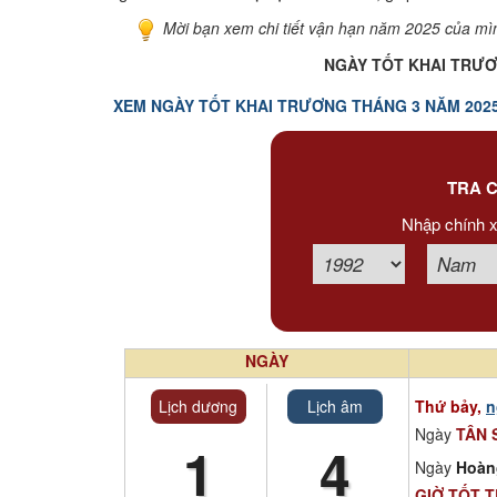
Mời bạn xem chi tiết vận hạn năm 2025 của mìn
NGÀY TỐT KHAI TRƯƠ
XEM NGÀY TỐT KHAI TRƯƠNG THÁNG 3 NĂM 202
TRA C
Nhập chính x
NGÀY
Lịch dương
Lịch âm
Thứ bảy,
n
Ngày
TÂN 
1
4
Ngày
Hoàn
GIỜ TỐT 