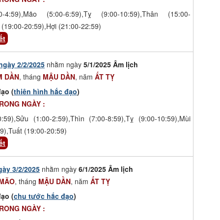
-4:59),Mão (5:00-6:59),Tỵ (9:00-10:59),Thân (15:00-
 (19:00-20:59),Hợi (21:00-22:59)
ết
ngày 2/2/2025
nhằm ngày
5/1/2025 Âm lịch
M DẦN
, tháng
MẬU DẦN
, năm
ẤT TỴ
ạo (
thiên hình hắc đạo
)
TRONG NGÀY :
0:59),Sửu (1:00-2:59),Thìn (7:00-8:59),Tỵ (9:00-10:59),Mùi
9),Tuất (19:00-20:59)
ết
gày 3/2/2025
nhằm ngày
6/1/2025 Âm lịch
 MÃO
, tháng
MẬU DẦN
, năm
ẤT TỴ
ạo (
chu tước hắc đạo
)
TRONG NGÀY :