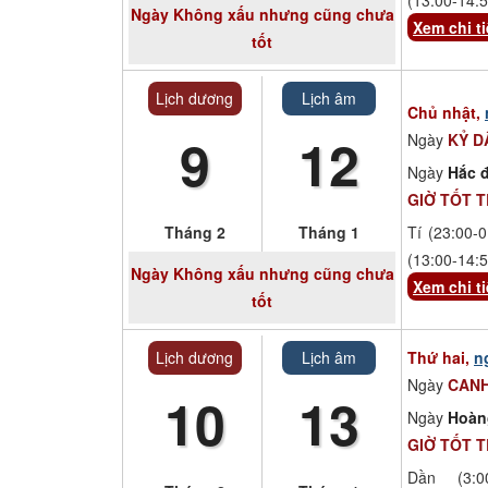
Ngày
Không xấu nhưng cũng chưa
Xem chi ti
tốt
Lịch dương
Lịch âm
Chủ nhật,
9
12
Ngày
KỶ D
Ngày
Hắc đ
GIỜ TỐT 
Tháng 2
Tháng 1
Tí (23:00-0
(13:00-14:5
Ngày
Không xấu nhưng cũng chưa
Xem chi ti
tốt
Lịch dương
Lịch âm
Thứ hai,
n
Ngày
CANH
10
13
Ngày
Hoàn
GIỜ TỐT 
Dần (3:00