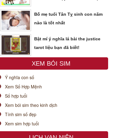
Bố mẹ tuổi Tân Tỵ sinh con năm
nào là tốt nhất
Bật mí ý nghĩa lá bài the justice
tarot liệu bạn đã biết!
XEM BÓI SIM
Ý nghĩa con số
Xem Số Hợp Mệnh
Số hợp tuổi
Xem bói sim theo kinh dịch
Tính sim số đẹp
Xem sim hợp tuổi
LỊCH VẠN NIÊN