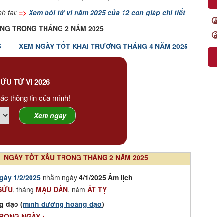
h tại:
=>
Xem bói tử vi năm 2025 của 12 con giáp chi tiết
NG TRONG THÁNG 2 NĂM 2025
5
XEM NGÀY TỐT KHAI TRƯƠNG THÁNG 4 NĂM 2025
ỨU TỬ VI 2026
ác thông tin của mình!
NGÀY TỐT XẤU TRONG THÁNG 2 NĂM 2025
gày 1/2/2025
nhằm ngày
4/1/2025 Âm lịch
SỬU
, tháng
MẬU DẦN
, năm
ẤT TỴ
g đạo (
minh đường hoàng đạo
)
TRONG NGÀY :