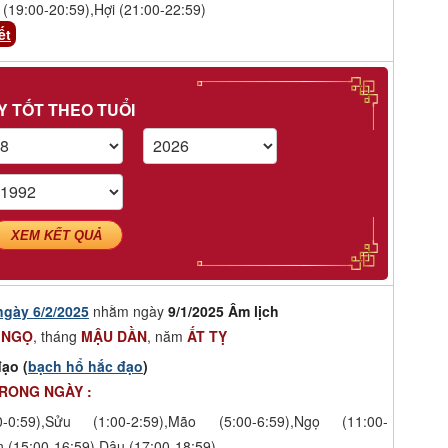
 (19:00-20:59),Hợi (21:00-22:59)
ết
Y TỐT THEO TUỔI
XEM KẾT QUẢ
ngày 6/2/2025
nhằm ngày
9/1/2025 Âm lịch
 NGỌ
, tháng
MẬU DẦN
, năm
ẤT TỴ
ạo (
bạch hổ hắc đạo
)
TRONG NGÀY :
-0:59),Sửu (1:00-2:59),Mão (5:00-6:59),Ngọ (11:00-
n (15:00-16:59),Dậu (17:00-18:59)