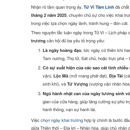
Xem tuổi
Nhận rõ tầm quan trọng ấy,
Tử Vi Tâm Linh
đã chắt
tháng 2 năm 2025
, chuyên chủ sự cho việc khai trư
Xem bói
trong việc lựa chọn ngày lành, tránh hung – đón cát.
Theo nguyên tắc luận ngày trong Tử Vi – Lịch pháp 
Tướng số
trương
cần hội đủ ba yếu tố trọng yếu:
Cung hoàng đạo
Là ngày hoàng đạo
, tức ngày có thiên khí h
Tam nương, Thọ tử, Sát chủ, hoặc trực phá – 
Có sự xuất hiện của các sao cát tinh chiếu
vận),
Lộc Mã
(mở mang phát đạt),
Địa Tài
(cát
sinh khí), và
Tử Vượng
(vượng vận nhân hòa)
Ngũ hành nhật can của ngày tương sinh v
gian của cửa hàng, giúp tăng cường sự phù trợ
hanh thông, vạn sự hanh tài.
Việc
chọn ngày khai trương
hợp lý chính là bước đầu 
giữa Thiên thời – Địa lợi – Nhân hòa, giúp chủ nhân đó