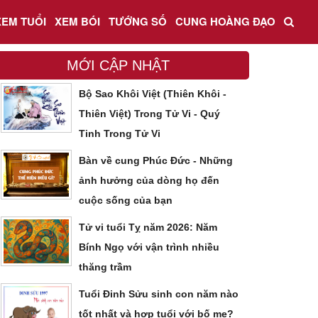
XEM TUỔI
XEM BÓI
TƯỚNG SỐ
CUNG HOÀNG ĐẠO
MỚI CẬP NHẬT
Bộ Sao Khôi Việt (Thiên Khôi -
Thiên Việt) Trong Tử Vi - Quý
Tinh Trong Tử Vi
Bàn về cung Phúc Đức - Những
ảnh hưởng của dòng họ đến
cuộc sống của bạn
Tử vi tuổi Tỵ năm 2026: Năm
Bính Ngọ với vận trình nhiều
thăng trầm
Tuổi Đinh Sửu sinh con năm nào
tốt nhất và hợp tuổi với bố mẹ?