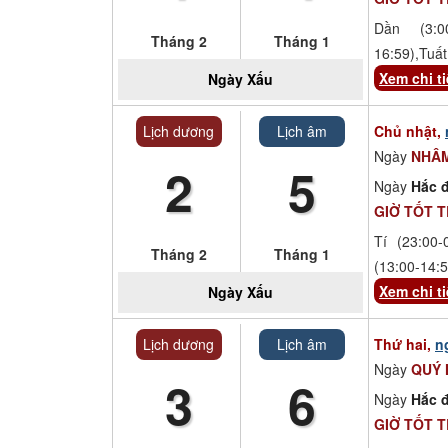
Dần (3:00
Tháng 2
Tháng 1
16:59),Tuất
Xem chi ti
Ngày
Xấu
Lịch dương
Lịch âm
Chủ nhật,
Ngày
NHÂ
2
5
Ngày
Hắc đ
GIỜ TỐT 
Tí (23:00-
Tháng 2
Tháng 1
(13:00-14:5
Xem chi ti
Ngày
Xấu
Lịch dương
Lịch âm
Thứ hai,
n
Ngày
QUÝ
3
6
Ngày
Hắc đ
GIỜ TỐT 