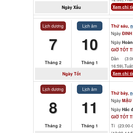
Xem chi ti
Ngày
Xấu
Lịch dương
Lịch âm
Thứ sáu,
n
Ngày
ĐINH
7
10
Ngày
Hoàn
GIỜ TỐT 
Dần (3:00
Tháng 2
Tháng 1
16:59),Tuất
Xem chi ti
Ngày
Tốt
Lịch dương
Lịch âm
Thứ bảy,
n
8
11
Ngày
MẬU
Ngày
Hắc đ
GIỜ TỐT 
Tháng 2
Tháng 1
Tí (23:00-
(13:00-14:5