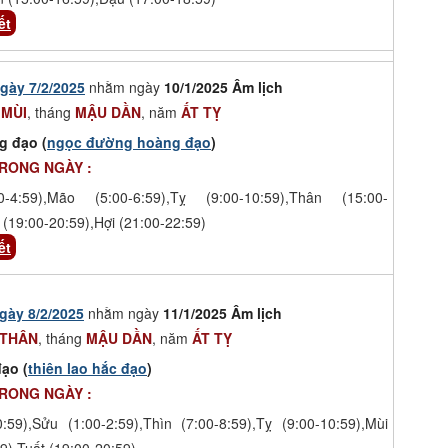
ết
gày 7/2/2025
nhằm ngày
10/1/2025 Âm lịch
 MÙI
, tháng
MẬU DẦN
, năm
ẤT TỴ
g đạo (
ngọc đường hoàng đạo
)
TRONG NGÀY :
-4:59),Mão (5:00-6:59),Tỵ (9:00-10:59),Thân (15:00-
 (19:00-20:59),Hợi (21:00-22:59)
ết
gày 8/2/2025
nhằm ngày
11/1/2025 Âm lịch
 THÂN
, tháng
MẬU DẦN
, năm
ẤT TỴ
ạo (
thiên lao hắc đạo
)
TRONG NGÀY :
0:59),Sửu (1:00-2:59),Thìn (7:00-8:59),Tỵ (9:00-10:59),Mùi
9),Tuất (19:00-20:59)