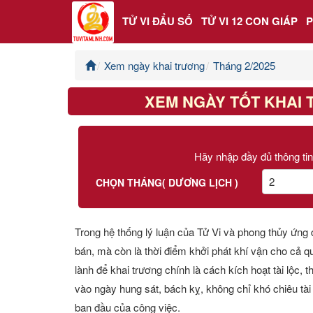
TỬ VI ĐẨU SỐ
TỬ VI 12 CON GIÁP
Xem ngày khai trương
Tháng 2/2025
Trang chủ
XEM NGÀY TỐT KHAI 
Tử Vi Đẩu Số
Tử Vi 12 Con Giáp
Hãy nhập đầy đủ thông tin
Phong thủy
CHỌN THÁNG( DƯƠNG LỊCH )
Kinh Dịch
Trong hệ thống lý luận của Tử Vi và phong thủy ứng
bán, mà còn là thời điểm khởi phát khí vận cho cả qu
Văn Hoa Tâm linh
lành để khai trương chính là cách kích hoạt tài lộc,
Xem ngày
vào ngày hung sát, bách kỵ, không chỉ khó chiêu tài
ban đầu của công việc.