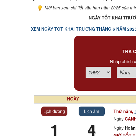
Mời bạn xem chi tiết vận hạn năm 2025 của mìn
NGÀY TỐT KHAI TRƯƠ
XEM NGÀY TỐT KHAI TRƯƠNG THÁNG 6 NĂM 202
TRA C
Nhập chính x
NGÀY
Lịch dương
Lịch âm
Thứ năm,
Ngày
CAN
1
4
Ngày
Hoàn
GIỜ TỐT 