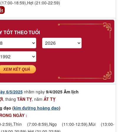
(17:00-18:59),Hợi (21:00-22:59)
ết
Y TỐT THEO TUỔI
XEM KẾT QUẢ
ày 6/5/2025
nhằm ngày
9/4/2025 Âm lịch
ỢI
, tháng
TÂN TỴ
, năm
ẤT TỴ
g đạo (
kim đường hoàng đạo
)
TRONG NGÀY :
-2:59),Thìn (7:00-8:59),Ngọ (11:00-12:59),Mùi (13:00-
 (19:00-20:59),Hợi (21:00-22:59)