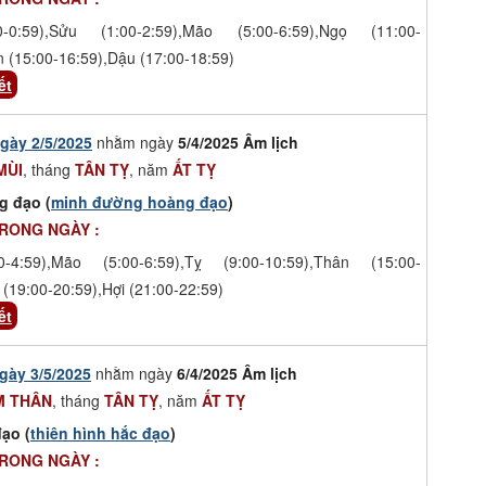
-0:59),Sửu (1:00-2:59),Mão (5:00-6:59),Ngọ (11:00-
n (15:00-16:59),Dậu (17:00-18:59)
ết
gày 2/5/2025
nhằm ngày
5/4/2025 Âm lịch
MÙI
, tháng
TÂN TỴ
, năm
ẤT TỴ
g đạo (
minh đường hoàng đạo
)
TRONG NGÀY :
-4:59),Mão (5:00-6:59),Tỵ (9:00-10:59),Thân (15:00-
 (19:00-20:59),Hợi (21:00-22:59)
ết
gày 3/5/2025
nhằm ngày
6/4/2025 Âm lịch
M THÂN
, tháng
TÂN TỴ
, năm
ẤT TỴ
ạo (
thiên hình hắc đạo
)
TRONG NGÀY :