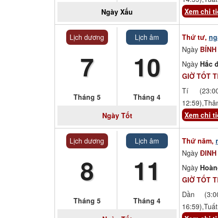
Xem chi ti
Ngày
Xấu
Lịch dương
Lịch âm
Thứ tư,
ng
Ngày
BÍNH
7
10
Ngày
Hắc đ
GIỜ TỐT 
Tí (23:00
Tháng 5
Tháng 4
12:59),Thâ
Xem chi ti
Ngày
Tốt
Lịch dương
Lịch âm
Thứ năm,
Ngày
ĐINH
8
11
Ngày
Hoàn
GIỜ TỐT 
Dần (3:00
Tháng 5
Tháng 4
16:59),Tuất