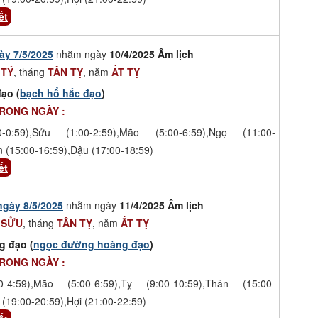
ết
ày 7/5/2025
nhằm ngày
10/4/2025 Âm lịch
 TÝ
, tháng
TÂN TỴ
, năm
ẤT TỴ
ạo (
bạch hổ hắc đạo
)
TRONG NGÀY :
-0:59),Sửu (1:00-2:59),Mão (5:00-6:59),Ngọ (11:00-
n (15:00-16:59),Dậu (17:00-18:59)
ết
ngày 8/5/2025
nhằm ngày
11/4/2025 Âm lịch
 SỬU
, tháng
TÂN TỴ
, năm
ẤT TỴ
g đạo (
ngọc đường hoàng đạo
)
TRONG NGÀY :
-4:59),Mão (5:00-6:59),Tỵ (9:00-10:59),Thân (15:00-
 (19:00-20:59),Hợi (21:00-22:59)