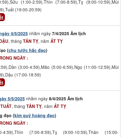
0:59),Sửu (1:00-2:59),Thìn (7:00-8:59),Tỵ (9:00-10:59),Mùi
9),Tuất (19:00-20:59)
ết
ngày 4/5/2025
nhằm ngày
7/4/2025 Âm lịch
DẬU
, tháng
TÂN TỴ
, năm
ẤT TỴ
ạo (
chu tước hắc đạo
)
TRONG NGÀY :
:59),Dần (3:00-4:59),Mão (5:00-6:59),Ngọ (11:00-12:59),Mùi
9),Dậu (17:00-18:59)
ết
gày 5/5/2025
nhằm ngày
8/4/2025 Âm lịch
 TUẤT
, tháng
TÂN TỴ
, năm
ẤT TỴ
g đạo (
kim quỹ hoàng đạo
)
TRONG NGÀY :
-4:59),Thìn (7:00-8:59),Tỵ (9:00-10:59),Thân (15:00-