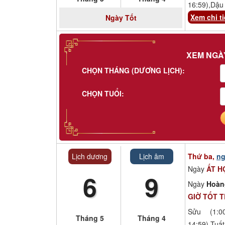
16:59),Dậu 
Xem chi ti
Ngày
Tốt
XEM NGÀ
CHỌN THÁNG (DƯƠNG LỊCH):
CHỌN TUỔI:
Lịch dương
Lịch âm
Thứ ba,
ng
Ngày
ẤT H
6
9
Ngày
Hoàn
GIỜ TỐT 
Sửu (1:00
Tháng 5
Tháng 4
14:59),Tuất