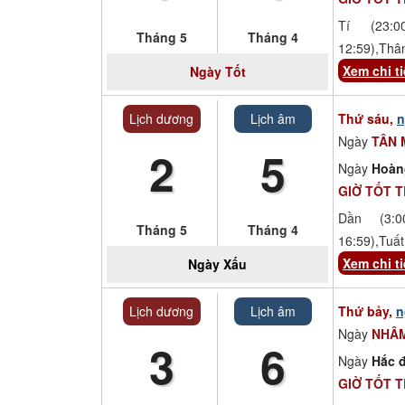
Tí (23:00
Tháng 5
Tháng 4
12:59),Thâ
Xem chi ti
Ngày
Tốt
Lịch dương
Lịch âm
Thứ sáu,
n
Ngày
TÂN 
2
5
Ngày
Hoàn
GIỜ TỐT 
Dần (3:00
Tháng 5
Tháng 4
16:59),Tuất
Xem chi ti
Ngày
Xấu
Lịch dương
Lịch âm
Thứ bảy,
n
Ngày
NHÂ
3
6
Ngày
Hắc đ
GIỜ TỐT 