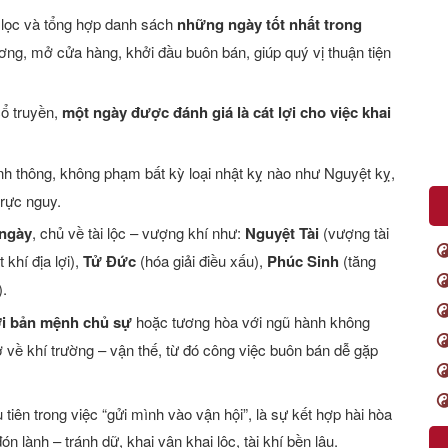
 lọc và tổng hợp danh sách
những ngày tốt nhất trong
ơng, mở cửa hàng, khởi đầu buôn bán, giúp quý vị thuận tiện
cổ truyền,
một ngày được đánh giá là cát lợi cho việc khai
anh thông, không phạm bất kỳ loại nhật kỵ nào như Nguyệt kỵ,
trực nguy.
 ngày
, chủ về tài lộc – vượng khí như:
Nguyệt Tài
(vượng tài
 khí địa lợi),
Tử Đức
(hóa giải điều xấu),
Phúc Sinh
(tăng
.
ới bản mệnh chủ sự
hoặc tương hòa với ngũ hành không
 về khí trường – vận thế, từ đó công việc buôn bán dễ gặp
tiên trong việc “gửi mình vào vận hội”, là sự kết hợp hài hòa
n lành – tránh dữ, khai vận khai lộc, tài khí bền lâu.