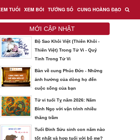
XEM TUỔI
XEM BÓI
TƯỚNG SỐ
CUNG HOÀNG ĐẠO
MỚI CẬP NHẬT
Bộ Sao Khôi Việt (Thiên Khôi -
Thiên Việt) Trong Tử Vi - Quý
Tinh Trong Tử Vi
Bàn về cung Phúc Đức - Những
ảnh hưởng của dòng họ đến
cuộc sống của bạn
Tử vi tuổi Tỵ năm 2026: Năm
Bính Ngọ với vận trình nhiều
thăng trầm
Tuổi Đinh Sửu sinh con năm nào
tốt nhất và hợp tuổi với bố mẹ?