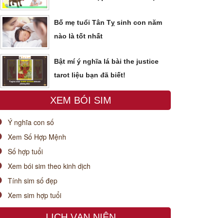
Bố mẹ tuổi Tân Tỵ sinh con năm
nào là tốt nhất
Bật mí ý nghĩa lá bài the justice
tarot liệu bạn đã biết!
XEM BÓI SIM
Ý nghĩa con số
Xem Số Hợp Mệnh
Số hợp tuổi
Xem bói sim theo kinh dịch
Tính sim số đẹp
Xem sim hợp tuổi
LỊCH VẠN NIÊN