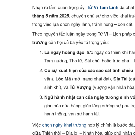
Xem tuổi
Nhận rõ tầm quan trọng ấy,
Tử Vi Tâm Linh
đã chắt
tháng 5 năm 2025
, chuyên chủ sự cho việc khai trư
Xem bói
trong việc lựa chọn ngày lành, tránh hung – đón cát.
Theo nguyên tắc luận ngày trong Tử Vi – Lịch pháp 
Tướng số
trương
cần hội đủ ba yếu tố trọng yếu:
Cung hoàng đạo
Là ngày hoàng đạo
, tức ngày có thiên khí h
Tam nương, Thọ tử, Sát chủ, hoặc trực phá – 
Có sự xuất hiện của các sao cát tinh chiếu
vận),
Lộc Mã
(mở mang phát đạt),
Địa Tài
(cát
sinh khí), và
Tử Vượng
(vượng vận nhân hòa)
Ngũ hành nhật can của ngày tương sinh v
gian của cửa hàng, giúp tăng cường sự phù trợ
hanh thông, vạn sự hanh tài.
Việc
chọn ngày khai trương
hợp lý chính là bước đầu 
giữa Thiên thời – Địa lợi – Nhân hòa, giúp chủ nhân đó