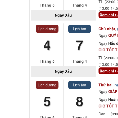
Tí (23:00-
Tháng 5
Tháng 4
(13:00-14:5
Xem chi ti
Ngày
Xấu
Lịch dương
Lịch âm
Chủ nhật,
Ngày
QUÝ 
4
7
Ngày
Hắc đ
GIỜ TỐT 
Tí (23:00-0
Tháng 5
Tháng 4
(13:00-14:5
Xem chi ti
Ngày
Xấu
Lịch dương
Lịch âm
Thứ hai,
n
Ngày
GIÁP
5
8
Ngày
Hoàn
GIỜ TỐT 
Dần (3:00
Tháng 5
Tháng 4