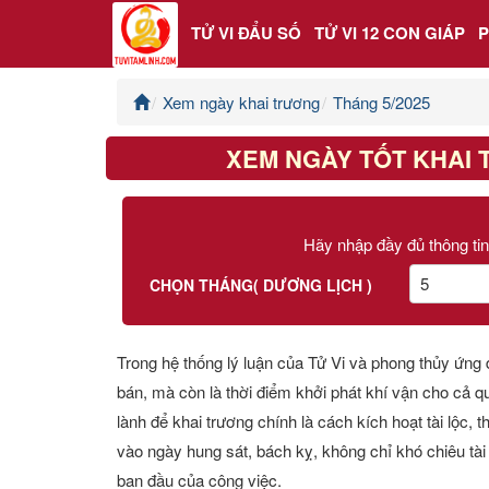
TỬ VI ĐẨU SỐ
TỬ VI 12 CON GIÁP
Xem ngày khai trương
Tháng 5/2025
Trang chủ
XEM NGÀY TỐT KHAI 
Tử Vi Đẩu Số
Tử Vi 12 Con Giáp
Hãy nhập đầy đủ thông tin
Phong thủy
CHỌN THÁNG( DƯƠNG LỊCH )
Kinh Dịch
Trong hệ thống lý luận của Tử Vi và phong thủy ứng
bán, mà còn là thời điểm khởi phát khí vận cho cả qu
Văn Hoa Tâm linh
lành để khai trương chính là cách kích hoạt tài lộc,
Xem ngày
vào ngày hung sát, bách kỵ, không chỉ khó chiêu tài
ban đầu của công việc.