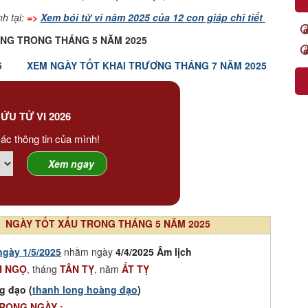
h tại:
=>
Xem bói tử vi năm 2025 của 12 con giáp chi tiết
NG TRONG THÁNG 5 NĂM 2025
5
XEM NGÀY TỐT KHAI TRƯƠNG THÁNG 7 NĂM 2025
ỨU TỬ VI 2026
ác thông tin của mình!
NGÀY TỐT XẤU TRONG THÁNG 5 NĂM 2025
ngày 1/5/2025
nhằm ngày
4/4/2025 Âm lịch
H NGỌ
, tháng
TÂN TỴ
, năm
ẤT TỴ
g đạo (
thanh long hoàng đạo
)
TRONG NGÀY :