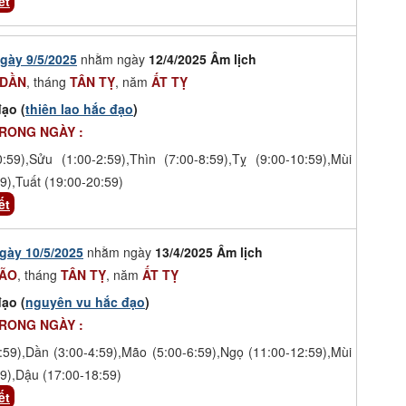
ết
gày 9/5/2025
nhằm ngày
12/4/2025 Âm lịch
 DẦN
, tháng
TÂN TỴ
, năm
ẤT TỴ
ạo (
thiên lao hắc đạo
)
TRONG NGÀY :
0:59),Sửu (1:00-2:59),Thìn (7:00-8:59),Tỵ (9:00-10:59),Mùi
9),Tuất (19:00-20:59)
ết
gày 10/5/2025
nhằm ngày
13/4/2025 Âm lịch
MÃO
, tháng
TÂN TỴ
, năm
ẤT TỴ
ạo (
nguyên vu hắc đạo
)
TRONG NGÀY :
:59),Dần (3:00-4:59),Mão (5:00-6:59),Ngọ (11:00-12:59),Mùi
9),Dậu (17:00-18:59)
ết