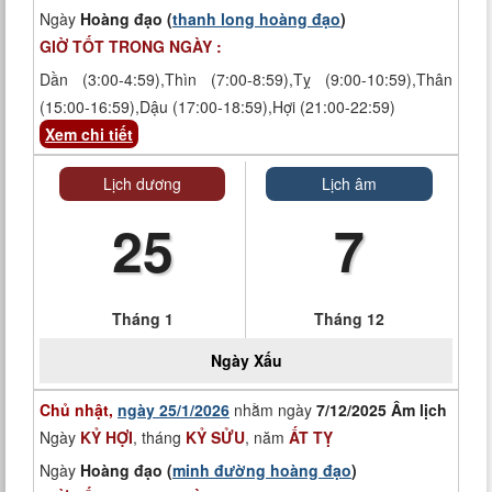
Ngày
Hoàng đạo (
thanh long hoàng đạo
)
GIỜ TỐT TRONG NGÀY :
Dần (3:00-4:59),Thìn (7:00-8:59),Tỵ (9:00-10:59),Thân
(15:00-16:59),Dậu (17:00-18:59),Hợi (21:00-22:59)
Xem chi tiết
Lịch dương
Lịch âm
25
7
Tháng 1
Tháng 12
Ngày
Xấu
Chủ nhật,
ngày 25/1/2026
nhằm ngày
7/12/2025 Âm lịch
Ngày
KỶ HỢI
, tháng
KỶ SỬU
, năm
ẤT TỴ
Ngày
Hoàng đạo (
minh đường hoàng đạo
)