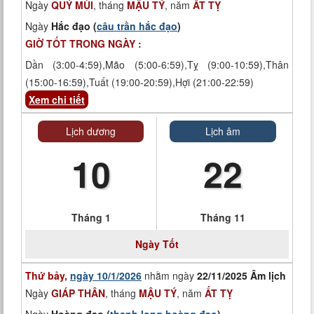
Ngày
QUÝ MÙI
, tháng
MẬU TÝ
, năm
ẤT TỴ
Ngày
Hắc đạo (
câu trần hắc đạo
)
GIỜ TỐT TRONG NGÀY :
Dần (3:00-4:59),Mão (5:00-6:59),Tỵ (9:00-10:59),Thân
(15:00-16:59),Tuất (19:00-20:59),Hợi (21:00-22:59)
Xem chi tiết
Lịch dương
Lịch âm
10
22
Tháng 1
Tháng 11
Ngày
Tốt
Thứ bảy,
ngày 10/1/2026
nhằm ngày
22/11/2025 Âm lịch
Ngày
GIÁP THÂN
, tháng
MẬU TÝ
, năm
ẤT TỴ