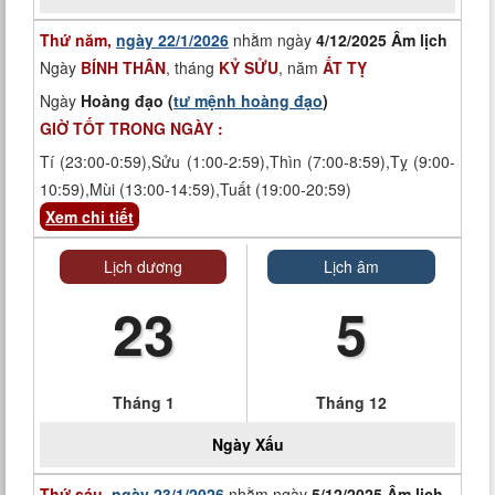
Thứ năm,
ngày 22/1/2026
nhằm ngày
4/12/2025 Âm lịch
Ngày
BÍNH THÂN
, tháng
KỶ SỬU
, năm
ẤT TỴ
Ngày
Hoàng đạo (
tư mệnh hoàng đạo
)
GIỜ TỐT TRONG NGÀY :
Tí (23:00-0:59),Sửu (1:00-2:59),Thìn (7:00-8:59),Tỵ (9:00-
10:59),Mùi (13:00-14:59),Tuất (19:00-20:59)
Xem chi tiết
Lịch dương
Lịch âm
23
5
Tháng 1
Tháng 12
Ngày
Xấu
Thứ sáu,
ngày 23/1/2026
nhằm ngày
5/12/2025 Âm lịch