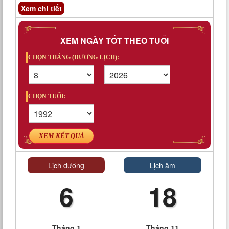
Xem chi tiết
XEM NGÀY TỐT THEO TUỔI
CHỌN THÁNG (DƯƠNG LỊCH):
CHỌN TUỔI:
XEM KẾT QUẢ
Lịch dương
Lịch âm
6
18
Tháng 1
Tháng 11