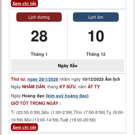
Xem chi tiết
Lịch dương
Lịch âm
28
10
Tháng 1
Tháng 12
Ngày
Xấu
Thứ tư,
ngày 28/1/2026
nhằm ngày
10/12/2025 Âm lịch
Ngày
NHÂM DẦN
, tháng
KỶ SỬU
, năm
ẤT TỴ
Ngày
Hoàng đạo (
kim quỹ hoàng đạo
)
GIỜ TỐT TRONG NGÀY :
Tí (23:00-0:59),Sửu (1:00-2:59),Thìn (7:00-8:59),Tỵ (9:00-
10:59),Mùi (13:00-14:59),Tuất (19:00-20:59)
Xem chi tiết