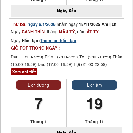
Ngày
Xấu
Thứ ba,
ngày 6/1/2026
nhằm ngày
18/11/2025 Âm lịch
Ngày
CANH THÌN
, tháng
MẬU TÝ
, năm
ẤT TỴ
Ngày
Hắc đạo (
thiên lao hắc đạo
)
GIỜ TỐT TRONG NGÀY :
Dần (3:00-4:59),Thìn (7:00-8:59),Tỵ (9:00-10:59),Thân
(15:00-16:59),Dậu (17:00-18:59),Hợi (21:00-22:59)
Xem chi tiết
Lịch dương
Lịch âm
7
19
Tháng 1
Tháng 11
Ngày
Xấu