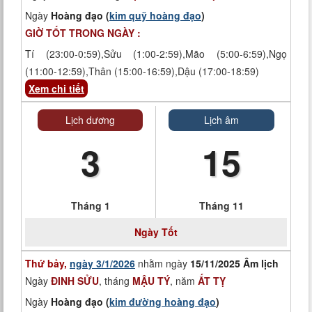
Ngày
Hoàng đạo (
kim quỹ hoàng đạo
)
GIỜ TỐT TRONG NGÀY :
Tí (23:00-0:59),Sửu (1:00-2:59),Mão (5:00-6:59),Ngọ
(11:00-12:59),Thân (15:00-16:59),Dậu (17:00-18:59)
Xem chi tiết
Lịch dương
Lịch âm
3
15
Tháng 1
Tháng 11
Ngày
Tốt
Thứ bảy,
ngày 3/1/2026
nhằm ngày
15/11/2025 Âm lịch
Ngày
ĐINH SỬU
, tháng
MẬU TÝ
, năm
ẤT TỴ
Ngày
Hoàng đạo (
kim đường hoàng đạo
)