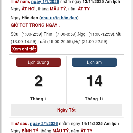
Thứ năm,
ngày 1/1/2026
nhằm ngày
13/11/2025 Âm lịch
Ngày
ẤT HỢI
, tháng
MẬU TÝ
, năm
ẤT TỴ
Ngày
Hắc đạo (
chu tước hắc đạo
)
GIỜ TỐT TRONG NGÀY :
Sửu (1:00-2:59),Thìn (7:00-8:59),Ngọ (11:00-12:59),Mùi
(13:00-14:59),Tuất (19:00-20:59),Hợi (21:00-22:59)
Xem chi tiết
Lịch dương
Lịch âm
2
14
Tháng 1
Tháng 11
Ngày
Tốt
Thứ sáu,
ngày 2/1/2026
nhằm ngày
14/11/2025 Âm lịch
Ngày
BÍNH TÝ
, tháng
MẬU TÝ
, năm
ẤT TỴ