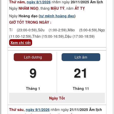
Thứ năm,
ngày 8/1/2026
nhằm ngày
20/11/2025 Âm lịch
Ngày
NHÂM NGỌ
, tháng
MẬU TÝ
, năm
ẤT TỴ
Ngày
Hoàng đạo (
tư mệnh hoàng đạo
)
GIỜ TỐT TRONG NGÀY :
Tí (23:00-0:59),Sửu (1:00-2:59),Mão (5:00-6:59),Ngọ
(11:00-12:59),Thân (15:00-16:59),Dậu (17:00-18:59)
Xem chi tiết
Lịch dương
Lịch âm
9
21
Tháng 1
Tháng 11
Ngày
Tốt
Thứ sáu,
ngày 9/1/2026
nhằm ngày
21/11/2025 Âm lịch