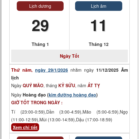
Lịch dương
Lịch âm
29
11
Tháng 1
Tháng 12
Ngày
Tốt
Thứ năm,
ngày 29/1/2026
nhằm ngày
11/12/2025 Âm
lịch
Ngày
QUÝ MÃO
, tháng
KỶ SỬU
, năm
ẤT TỴ
Ngày
Hoàng đạo (
kim đường hoàng đạo
)
GIỜ TỐT TRONG NGÀY :
Tí (23:00-0:59),Dần (3:00-4:59),Mão (5:00-6:59),Ngọ
(11:00-12:59),Mùi (13:00-14:59),Dậu (17:00-18:59)
Xem chi tiết