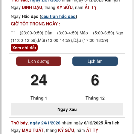
Ngày
ĐINH DẬU
, tháng
KỶ SỬU
, năm
ẤT TỴ
Ngày
Hắc đạo (
câu trần hắc đạo
)
GIỜ TỐT TRONG NGÀY :
Tí (23:00-0:59),Dần (3:00-4:59),Mão (5:00-6:59),Ngọ
(11:00-12:59),Mùi (13:00-14:59),Dậu (17:00-18:59)
Xem chi tiết
Lịch dương
Lịch âm
24
6
Tháng 1
Tháng 12
Ngày
Xấu
Thứ bảy,
ngày 24/1/2026
nhằm ngày
6/12/2025 Âm lịch
Ngày
MẬU TUẤT
, tháng
KỶ SỬU
, năm
ẤT TỴ