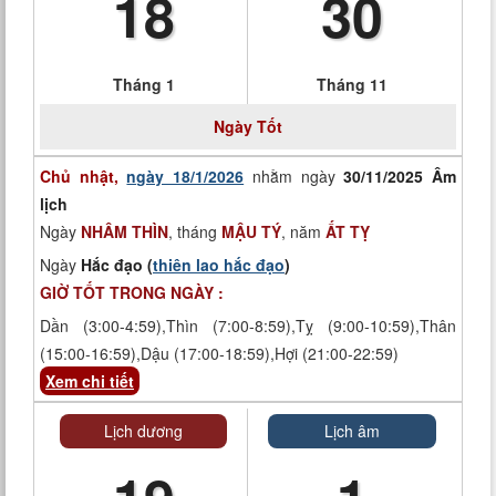
18
30
Tháng 1
Tháng 11
Ngày
Tốt
Chủ nhật,
ngày 18/1/2026
nhằm ngày
30/11/2025 Âm
lịch
Ngày
NHÂM THÌN
, tháng
MẬU TÝ
, năm
ẤT TỴ
Ngày
Hắc đạo (
thiên lao hắc đạo
)
GIỜ TỐT TRONG NGÀY :
Dần (3:00-4:59),Thìn (7:00-8:59),Tỵ (9:00-10:59),Thân
(15:00-16:59),Dậu (17:00-18:59),Hợi (21:00-22:59)
Xem chi tiết
Lịch dương
Lịch âm