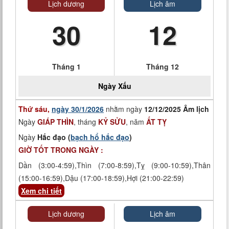
Lịch dương
Lịch âm
30
12
Tháng 1
Tháng 12
Ngày
Xấu
Thứ sáu,
ngày 30/1/2026
nhằm ngày
12/12/2025 Âm lịch
Ngày
GIÁP THÌN
, tháng
KỶ SỬU
, năm
ẤT TỴ
Ngày
Hắc đạo (
bạch hổ hắc đạo
)
GIỜ TỐT TRONG NGÀY :
Dần (3:00-4:59),Thìn (7:00-8:59),Tỵ (9:00-10:59),Thân
(15:00-16:59),Dậu (17:00-18:59),Hợi (21:00-22:59)
Xem chi tiết
Lịch dương
Lịch âm