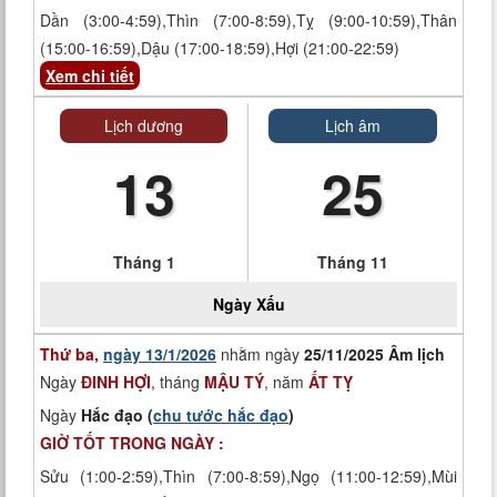
Dần (3:00-4:59),Thìn (7:00-8:59),Tỵ (9:00-10:59),Thân
(15:00-16:59),Dậu (17:00-18:59),Hợi (21:00-22:59)
Xem chi tiết
Lịch dương
Lịch âm
13
25
Tháng 1
Tháng 11
Ngày
Xấu
Thứ ba,
ngày 13/1/2026
nhằm ngày
25/11/2025 Âm lịch
Ngày
ĐINH HỢI
, tháng
MẬU TÝ
, năm
ẤT TỴ
Ngày
Hắc đạo (
chu tước hắc đạo
)
GIỜ TỐT TRONG NGÀY :
Sửu (1:00-2:59),Thìn (7:00-8:59),Ngọ (11:00-12:59),Mùi