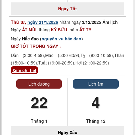
Ngày
Tốt
Thứ tư,
ngày 21/1/2026
nhằm ngày
3/12/2025 Âm lịch
Ngày
ẤT MÙI
, tháng
KỶ SỬU
, năm
ẤT TỴ
Ngày
Hắc đạo (
nguyên vu hắc đạo
)
GIỜ TỐT TRONG NGÀY :
Dần (3:00-4:59),Mão (5:00-6:59),Tỵ (9:00-10:59),Thân
(15:00-16:59),Tuất (19:00-20:59),Hợi (21:00-22:59)
Xem chi tiết
Lịch dương
Lịch âm
22
4
Tháng 1
Tháng 12
Ngày
Xấu