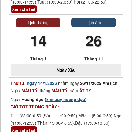
(13:00-14:59),Tuất (19:00-20:59),Hợi (21:00-22:59)
Xem chi tiết
Lịch dương
Lịch âm
14
26
Tháng 1
Tháng 11
Ngày
Xấu
Thứ tư,
ngày 14/1/2026
nhằm ngày
26/11/2025 Âm lịch
Ngày
MẬU TÝ
, tháng
MẬU TÝ
, năm
ẤT TỴ
Ngày
Hoàng đạo (
kim quỹ hoàng đạo
)
GIỜ TỐT TRONG NGÀY :
Tí (23:00-0:59),Sửu (1:00-2:59),Mão (5:00-6:59),Ngọ
(11:00-12:59),Thân (15:00-16:59),Dậu (17:00-18:59)
Xem chi tiết