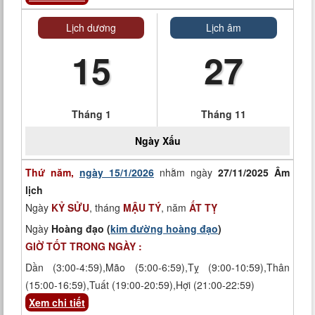
Lịch dương
Lịch âm
15
27
Tháng 1
Tháng 11
Ngày
Xấu
Thứ năm,
ngày 15/1/2026
nhằm ngày
27/11/2025 Âm
lịch
Ngày
KỶ SỬU
, tháng
MẬU TÝ
, năm
ẤT TỴ
Ngày
Hoàng đạo (
kim đường hoàng đạo
)
GIỜ TỐT TRONG NGÀY :
Dần (3:00-4:59),Mão (5:00-6:59),Tỵ (9:00-10:59),Thân
(15:00-16:59),Tuất (19:00-20:59),Hợi (21:00-22:59)
Xem chi tiết