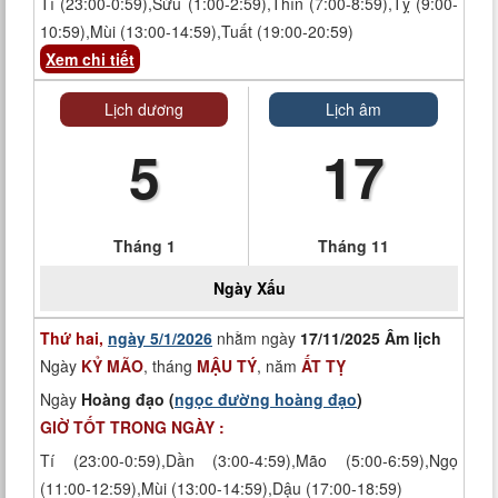
Tí (23:00-0:59),Sửu (1:00-2:59),Thìn (7:00-8:59),Tỵ (9:00-
10:59),Mùi (13:00-14:59),Tuất (19:00-20:59)
Xem chi tiết
Lịch dương
Lịch âm
5
17
Tháng 1
Tháng 11
Ngày
Xấu
Thứ hai,
ngày 5/1/2026
nhằm ngày
17/11/2025 Âm lịch
Ngày
KỶ MÃO
, tháng
MẬU TÝ
, năm
ẤT TỴ
Ngày
Hoàng đạo (
ngọc đường hoàng đạo
)
GIỜ TỐT TRONG NGÀY :
Tí (23:00-0:59),Dần (3:00-4:59),Mão (5:00-6:59),Ngọ
(11:00-12:59),Mùi (13:00-14:59),Dậu (17:00-18:59)