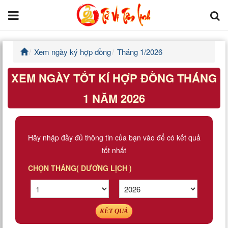
Xem ngày ký hợp đồng
Tháng 1/2026
Trang chủ
XEM NGÀY TỐT KÍ HỢP ĐỒNG THÁNG
Tử Vi Đẩu Số
1 NĂM 2026
Tử Vi 12 Con Giáp
Phong thủy
Hãy nhập đầy đủ thông tin của bạn vào để có kết quả
tốt nhất
Kinh Dịch
CHỌN THÁNG( DƯƠNG LỊCH )
Văn Hoa Tâm linh
Xem ngày
KẾT QUẢ