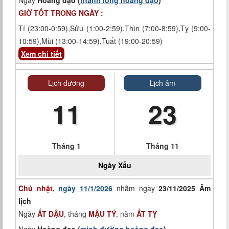
Ngày
Hoàng đạo (
thanh long hoàng đạo
)
GIỜ TỐT TRONG NGÀY :
Tí (23:00-0:59),Sửu (1:00-2:59),Thìn (7:00-8:59),Tỵ (9:00-
10:59),Mùi (13:00-14:59),Tuất (19:00-20:59)
Xem chi tiết
Lịch dương
Lịch âm
11
23
Tháng 1
Tháng 11
Ngày
Xấu
Chủ nhật,
ngày 11/1/2026
nhằm ngày
23/11/2025 Âm
lịch
Ngày
ẤT DẬU
, tháng
MẬU TÝ
, năm
ẤT TỴ