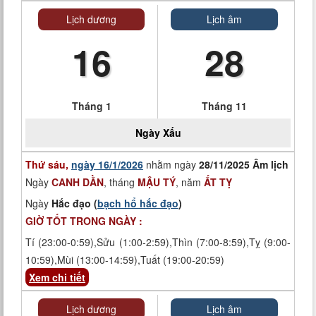
Lịch dương
Lịch âm
16
28
Tháng 1
Tháng 11
Ngày
Xấu
Thứ sáu,
ngày 16/1/2026
nhằm ngày
28/11/2025 Âm lịch
Ngày
CANH DẦN
, tháng
MẬU TÝ
, năm
ẤT TỴ
Ngày
Hắc đạo (
bạch hổ hắc đạo
)
GIỜ TỐT TRONG NGÀY :
Tí (23:00-0:59),Sửu (1:00-2:59),Thìn (7:00-8:59),Tỵ (9:00-
10:59),Mùi (13:00-14:59),Tuất (19:00-20:59)
Xem chi tiết
Lịch dương
Lịch âm