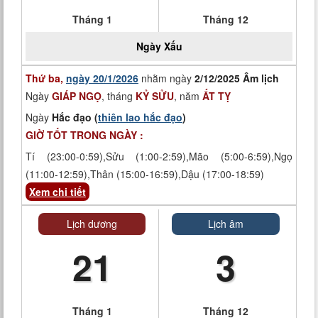
Tháng 1
Tháng 12
Ngày
Xấu
Thứ ba,
ngày 20/1/2026
nhằm ngày
2/12/2025 Âm lịch
Ngày
GIÁP NGỌ
, tháng
KỶ SỬU
, năm
ẤT TỴ
Ngày
Hắc đạo (
thiên lao hắc đạo
)
GIỜ TỐT TRONG NGÀY :
Tí (23:00-0:59),Sửu (1:00-2:59),Mão (5:00-6:59),Ngọ
(11:00-12:59),Thân (15:00-16:59),Dậu (17:00-18:59)
Xem chi tiết
Lịch dương
Lịch âm
21
3
Tháng 1
Tháng 12