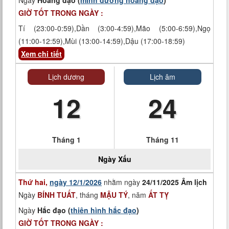
Ngày
Hoàng đạo (
minh đường hoàng đạo
)
GIỜ TỐT TRONG NGÀY :
Tí (23:00-0:59),Dần (3:00-4:59),Mão (5:00-6:59),Ngọ
(11:00-12:59),Mùi (13:00-14:59),Dậu (17:00-18:59)
Xem chi tiết
Lịch dương
Lịch âm
12
24
Tháng 1
Tháng 11
Ngày
Xấu
Thứ hai,
ngày 12/1/2026
nhằm ngày
24/11/2025 Âm lịch
Ngày
BÍNH TUẤT
, tháng
MẬU TÝ
, năm
ẤT TỴ
Ngày
Hắc đạo (
thiên hình hắc đạo
)
GIỜ TỐT TRONG NGÀY :