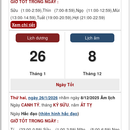
GIỜ TỐT TRONG NGÀY :
Sửu (1:00-2:59),Thìn (7:00-8:59),Ngọ (11:00-12:59),Mùi
(13:00-14:59),Tuất (19:00-20:59),Hợi (21:00-22:59)
Xem chi tiết
Lịch dương
Lịch âm
26
8
Tháng 1
Tháng 12
Ngày
Tốt
Thứ hai,
ngày 26/1/2026
nhằm ngày
8/12/2025 Âm lịch
Ngày
CANH TÝ
, tháng
KỶ SỬU
, năm
ẤT TỴ
Ngày
Hắc đạo (
thiên hình hắc đạo
)
GIỜ TỐT TRONG NGÀY :
Tí (23:00-0:59),Sửu (1:00-2:59),Mão (5:00-6:59),Ngọ