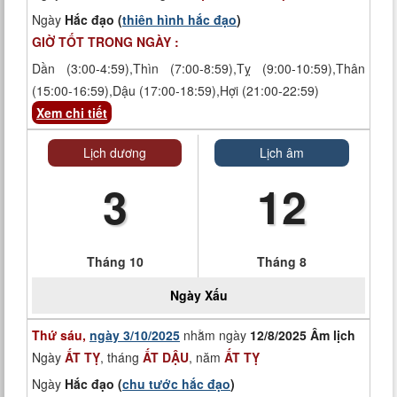
Ngày
Hắc đạo (
thiên hình hắc đạo
)
GIỜ TỐT TRONG NGÀY :
Dần (3:00-4:59),Thìn (7:00-8:59),Tỵ (9:00-10:59),Thân
(15:00-16:59),Dậu (17:00-18:59),Hợi (21:00-22:59)
Xem chi tiết
Lịch dương
Lịch âm
3
12
Tháng 10
Tháng 8
Ngày
Xấu
Thứ sáu,
ngày 3/10/2025
nhằm ngày
12/8/2025 Âm lịch
Ngày
ẤT TỴ
, tháng
ẤT DẬU
, năm
ẤT TỴ
Ngày
Hắc đạo (
chu tước hắc đạo
)