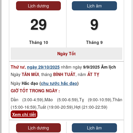
Lịch dương
Lịch âm
29
9
Tháng 10
Tháng 9
Ngày
Tốt
Thứ tư,
ngày 29/10/2025
nhằm ngày
9/9/2025 Âm lịch
Ngày
TÂN MÙI
, tháng
BÍNH TUẤT
, năm
ẤT TỴ
Ngày
Hắc đạo (
chu tước hắc đạo
)
GIỜ TỐT TRONG NGÀY :
Dần (3:00-4:59),Mão (5:00-6:59),Tỵ (9:00-10:59),Thân
(15:00-16:59),Tuất (19:00-20:59),Hợi (21:00-22:59)
Xem chi tiết
Lịch dương
Lịch âm