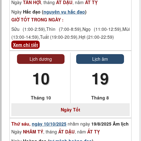
Ngày
TÂN HỢI
, tháng
ẤT DẬU
, năm
ẤT TỴ
Ngày
Hắc đạo (
nguyên vu hắc đạo
)
GIỜ TỐT TRONG NGÀY :
Sửu (1:00-2:59),Thìn (7:00-8:59),Ngọ (11:00-12:59),Mùi
(13:00-14:59),Tuất (19:00-20:59),Hợi (21:00-22:59)
Xem chi tiết
Lịch dương
Lịch âm
10
19
Tháng 10
Tháng 8
Ngày
Tốt
Thứ sáu,
ngày 10/10/2025
nhằm ngày
19/8/2025 Âm lịch
Ngày
NHÂM TÝ
, tháng
ẤT DẬU
, năm
ẤT TỴ