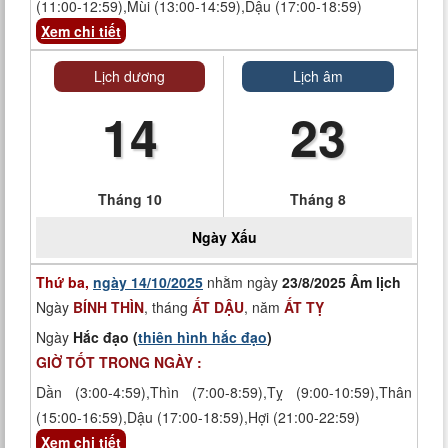
(11:00-12:59),Mùi (13:00-14:59),Dậu (17:00-18:59)
Xem chi tiết
Lịch dương
Lịch âm
14
23
Tháng 10
Tháng 8
Ngày
Xấu
Thứ ba,
ngày 14/10/2025
nhằm ngày
23/8/2025 Âm lịch
Ngày
BÍNH THÌN
, tháng
ẤT DẬU
, năm
ẤT TỴ
Ngày
Hắc đạo (
thiên hình hắc đạo
)
GIỜ TỐT TRONG NGÀY :
Dần (3:00-4:59),Thìn (7:00-8:59),Tỵ (9:00-10:59),Thân
(15:00-16:59),Dậu (17:00-18:59),Hợi (21:00-22:59)
Xem chi tiết