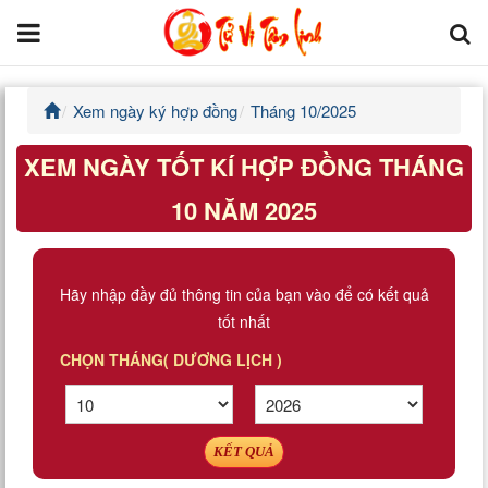
Xem ngày ký hợp đồng
Tháng 10/2025
Trang chủ
XEM NGÀY TỐT KÍ HỢP ĐỒNG THÁNG
Tử Vi Đẩu Số
10 NĂM 2025
Tử Vi 12 Con Giáp
Phong thủy
Hãy nhập đầy đủ thông tin của bạn vào để có kết quả
tốt nhất
Kinh Dịch
CHỌN THÁNG( DƯƠNG LỊCH )
Văn Hoa Tâm linh
Xem ngày
KẾT QUẢ