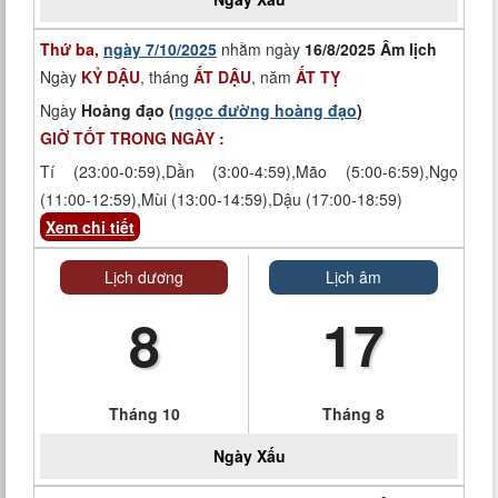
Thứ ba,
ngày 7/10/2025
nhằm ngày
16/8/2025 Âm lịch
Ngày
KỶ DẬU
, tháng
ẤT DẬU
, năm
ẤT TỴ
Ngày
Hoàng đạo (
ngọc đường hoàng đạo
)
GIỜ TỐT TRONG NGÀY :
Tí (23:00-0:59),Dần (3:00-4:59),Mão (5:00-6:59),Ngọ
(11:00-12:59),Mùi (13:00-14:59),Dậu (17:00-18:59)
Xem chi tiết
Lịch dương
Lịch âm
8
17
Tháng 10
Tháng 8
Ngày
Xấu