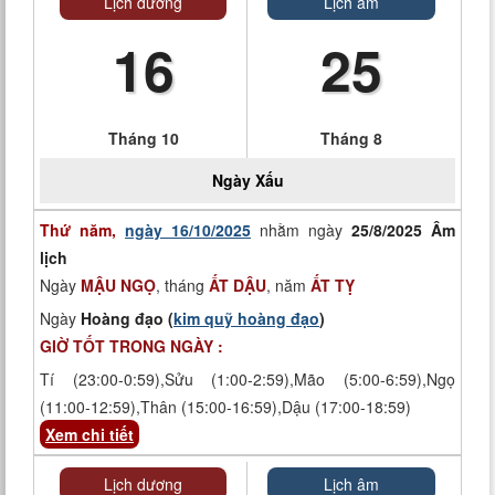
Lịch dương
Lịch âm
16
25
Tháng 10
Tháng 8
Ngày
Xấu
Thứ năm,
ngày 16/10/2025
nhằm ngày
25/8/2025 Âm
lịch
Ngày
MẬU NGỌ
, tháng
ẤT DẬU
, năm
ẤT TỴ
Ngày
Hoàng đạo (
kim quỹ hoàng đạo
)
GIỜ TỐT TRONG NGÀY :
Tí (23:00-0:59),Sửu (1:00-2:59),Mão (5:00-6:59),Ngọ
(11:00-12:59),Thân (15:00-16:59),Dậu (17:00-18:59)
Xem chi tiết
Lịch dương
Lịch âm