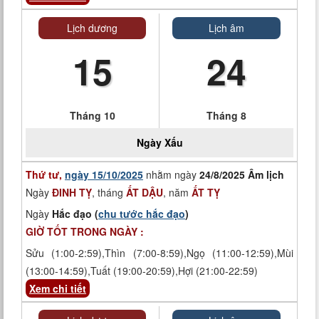
Lịch dương
Lịch âm
15
24
Tháng 10
Tháng 8
Ngày
Xấu
Thứ tư,
ngày 15/10/2025
nhằm ngày
24/8/2025 Âm lịch
Ngày
ĐINH TỴ
, tháng
ẤT DẬU
, năm
ẤT TỴ
Ngày
Hắc đạo (
chu tước hắc đạo
)
GIỜ TỐT TRONG NGÀY :
Sửu (1:00-2:59),Thìn (7:00-8:59),Ngọ (11:00-12:59),Mùi
(13:00-14:59),Tuất (19:00-20:59),Hợi (21:00-22:59)
Xem chi tiết