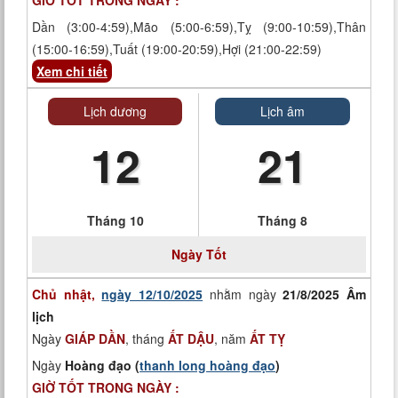
GIỜ TỐT TRONG NGÀY :
Dần (3:00-4:59),Mão (5:00-6:59),Tỵ (9:00-10:59),Thân
(15:00-16:59),Tuất (19:00-20:59),Hợi (21:00-22:59)
Xem chi tiết
Lịch dương
Lịch âm
12
21
Tháng 10
Tháng 8
Ngày
Tốt
Chủ nhật,
ngày 12/10/2025
nhằm ngày
21/8/2025 Âm
lịch
Ngày
GIÁP DẦN
, tháng
ẤT DẬU
, năm
ẤT TỴ
Ngày
Hoàng đạo (
thanh long hoàng đạo
)
GIỜ TỐT TRONG NGÀY :