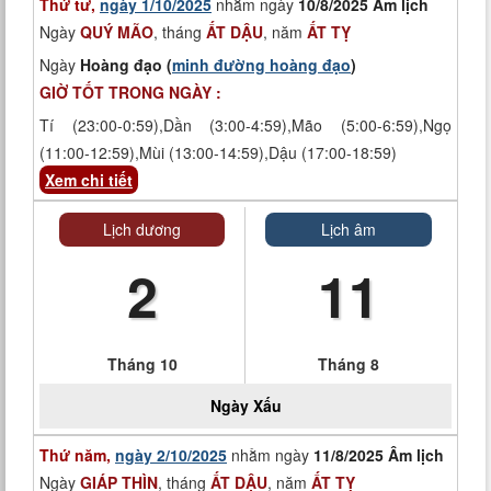
Thứ tư,
ngày 1/10/2025
nhằm ngày
10/8/2025 Âm lịch
Ngày
QUÝ MÃO
, tháng
ẤT DẬU
, năm
ẤT TỴ
Ngày
Hoàng đạo (
minh đường hoàng đạo
)
GIỜ TỐT TRONG NGÀY :
Tí (23:00-0:59),Dần (3:00-4:59),Mão (5:00-6:59),Ngọ
(11:00-12:59),Mùi (13:00-14:59),Dậu (17:00-18:59)
Xem chi tiết
Lịch dương
Lịch âm
2
11
Tháng 10
Tháng 8
Ngày
Xấu
Thứ năm,
ngày 2/10/2025
nhằm ngày
11/8/2025 Âm lịch
Ngày
GIÁP THÌN
, tháng
ẤT DẬU
, năm
ẤT TỴ