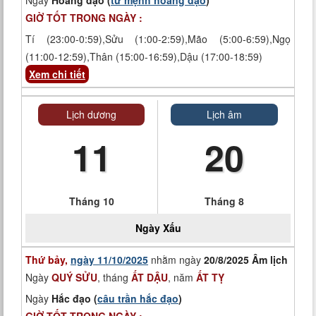
Ngày
Hoàng đạo (
tư mệnh hoàng đạo
)
GIỜ TỐT TRONG NGÀY :
Tí (23:00-0:59),Sửu (1:00-2:59),Mão (5:00-6:59),Ngọ
(11:00-12:59),Thân (15:00-16:59),Dậu (17:00-18:59)
Xem chi tiết
Lịch dương
Lịch âm
11
20
Tháng 10
Tháng 8
Ngày
Xấu
Thứ bảy,
ngày 11/10/2025
nhằm ngày
20/8/2025 Âm lịch
Ngày
QUÝ SỬU
, tháng
ẤT DẬU
, năm
ẤT TỴ
Ngày
Hắc đạo (
câu trần hắc đạo
)