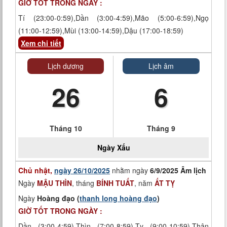
GIỜ TỐT TRONG NGÀY :
Tí (23:00-0:59),Dần (3:00-4:59),Mão (5:00-6:59),Ngọ
(11:00-12:59),Mùi (13:00-14:59),Dậu (17:00-18:59)
Xem chi tiết
Lịch dương
Lịch âm
26
6
Tháng 10
Tháng 9
Ngày
Xấu
Chủ nhật,
ngày 26/10/2025
nhằm ngày
6/9/2025 Âm lịch
Ngày
MẬU THÌN
, tháng
BÍNH TUẤT
, năm
ẤT TỴ
Ngày
Hoàng đạo (
thanh long hoàng đạo
)
GIỜ TỐT TRONG NGÀY :
Dần (3:00-4:59),Thìn (7:00-8:59),Tỵ (9:00-10:59),Thân