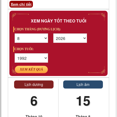
Xem chi tiết
XEM NGÀY TỐT THEO TUỔI
CHỌN THÁNG (DƯƠNG LỊCH):
CHỌN TUỔI:
XEM KẾT QUẢ
Lịch dương
Lịch âm
6
15
Tháng 10
Tháng 8