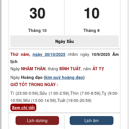
30
10
Tháng 10
Tháng 9
Ngày
Xấu
Thứ năm,
ngày 30/10/2025
nhằm ngày
10/9/2025 Âm
lịch
Ngày
NHÂM THÂN
, tháng
BÍNH TUẤT
, năm
ẤT TỴ
Ngày
Hoàng đạo (
kim quỹ hoàng đạo
)
GIỜ TỐT TRONG NGÀY :
Tí (23:00-0:59),Sửu (1:00-2:59),Thìn (7:00-8:59),Tỵ (9:00-
10:59),Mùi (13:00-14:59),Tuất (19:00-20:59)
Xem chi tiết
Lịch dương
Lịch âm