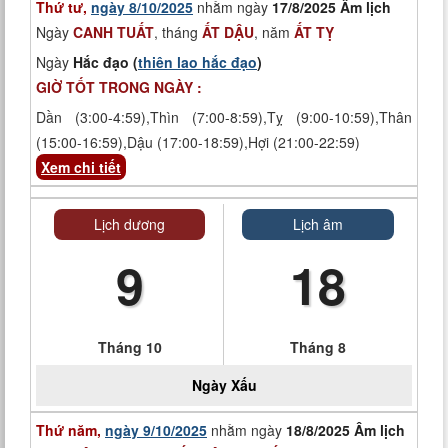
Thứ tư,
ngày 8/10/2025
nhằm ngày
17/8/2025 Âm lịch
Ngày
CANH TUẤT
, tháng
ẤT DẬU
, năm
ẤT TỴ
Ngày
Hắc đạo (
thiên lao hắc đạo
)
GIỜ TỐT TRONG NGÀY :
Dần (3:00-4:59),Thìn (7:00-8:59),Tỵ (9:00-10:59),Thân
(15:00-16:59),Dậu (17:00-18:59),Hợi (21:00-22:59)
Xem chi tiết
Lịch dương
Lịch âm
9
18
Tháng 10
Tháng 8
Ngày
Xấu
Thứ năm,
ngày 9/10/2025
nhằm ngày
18/8/2025 Âm lịch