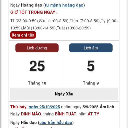
Ngày
Hoàng đạo (
tư mệnh hoàng đạo
)
GIỜ TỐT TRONG NGÀY :
Tí (23:00-0:59),Sửu (1:00-2:59),Thìn (7:00-8:59),Tỵ (9:00-
10:59),Mùi (13:00-14:59),Tuất (19:00-20:59)
Xem chi tiết
Lịch dương
Lịch âm
25
5
Tháng 10
Tháng 9
Ngày
Xấu
Thứ bảy,
ngày 25/10/2025
nhằm ngày
5/9/2025 Âm lịch
Ngày
ĐINH MÃO
, tháng
BÍNH TUẤT
, năm
ẤT TỴ
Ngày
Hắc đạo (
câu trần hắc đạo
)