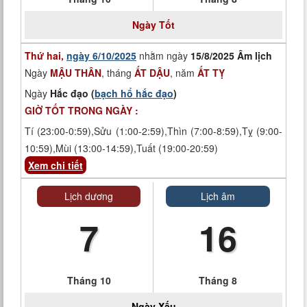
Ngày
Tốt
Thứ hai,
ngày 6/10/2025
nhằm ngày
15/8/2025 Âm lịch
Ngày
MẬU THÂN
, tháng
ẤT DẬU
, năm
ẤT TỴ
Ngày
Hắc đạo (
bạch hổ hắc đạo
)
GIỜ TỐT TRONG NGÀY :
Tí (23:00-0:59),Sửu (1:00-2:59),Thìn (7:00-8:59),Tỵ (9:00-
10:59),Mùi (13:00-14:59),Tuất (19:00-20:59)
Xem chi tiết
Lịch dương
Lịch âm
7
16
Tháng 10
Tháng 8
Ngày
Xấu