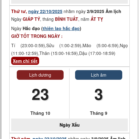
Thứ tư,
ngày 22/10/2025
nhằm ngày
2/9/2025 Âm lịch
Ngày
GIÁP TÝ
, tháng
BÍNH TUẤT
, năm
ẤT TỴ
Ngày
Hắc đạo (
thiên lao hắc đạo
)
GIỜ TỐT TRONG NGÀY :
Tí (23:00-0:59),Sửu (1:00-2:59),Mão (5:00-6:59),Ngọ
(11:00-12:59),Thân (15:00-16:59),Dậu (17:00-18:59)
Xem chi tiết
Lịch dương
Lịch âm
23
3
Tháng 10
Tháng 9
Ngày
Xấu
Thứ năm,
ngày 23/10/2025
nhằm ngày
3/9/2025 Âm lịch