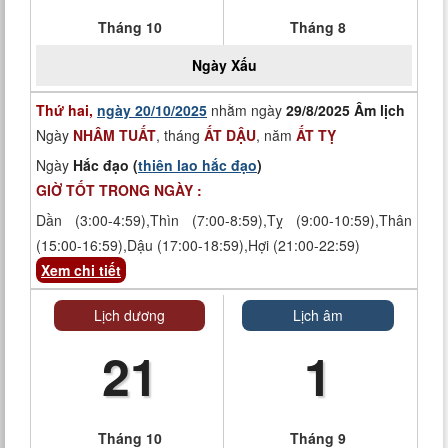
Tháng 10
Tháng 8
Ngày
Xấu
Thứ hai,
ngày 20/10/2025
nhằm ngày
29/8/2025 Âm lịch
Ngày
NHÂM TUẤT
, tháng
ẤT DẬU
, năm
ẤT TỴ
Ngày
Hắc đạo (
thiên lao hắc đạo
)
GIỜ TỐT TRONG NGÀY :
Dần (3:00-4:59),Thìn (7:00-8:59),Tỵ (9:00-10:59),Thân
(15:00-16:59),Dậu (17:00-18:59),Hợi (21:00-22:59)
Xem chi tiết
Lịch dương
Lịch âm
21
1
Tháng 10
Tháng 9