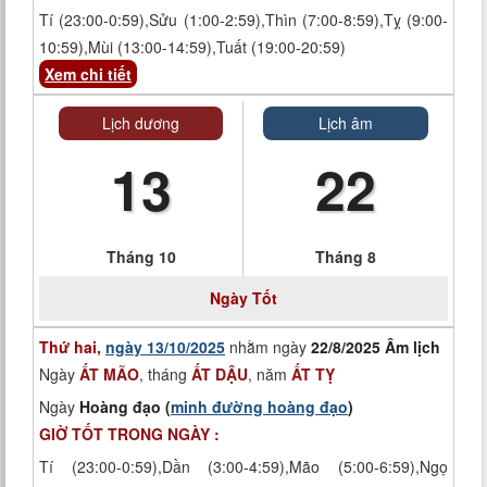
Tí (23:00-0:59),Sửu (1:00-2:59),Thìn (7:00-8:59),Tỵ (9:00-
10:59),Mùi (13:00-14:59),Tuất (19:00-20:59)
Xem chi tiết
Lịch dương
Lịch âm
13
22
Tháng 10
Tháng 8
Ngày
Tốt
Thứ hai,
ngày 13/10/2025
nhằm ngày
22/8/2025 Âm lịch
Ngày
ẤT MÃO
, tháng
ẤT DẬU
, năm
ẤT TỴ
Ngày
Hoàng đạo (
minh đường hoàng đạo
)
GIỜ TỐT TRONG NGÀY :
Tí (23:00-0:59),Dần (3:00-4:59),Mão (5:00-6:59),Ngọ