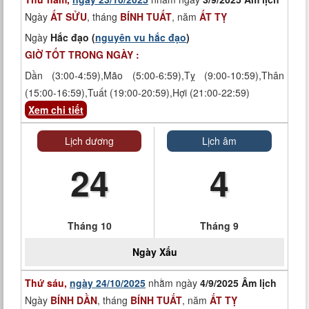
Ngày
ẤT SỬU
, tháng
BÍNH TUẤT
, năm
ẤT TỴ
Ngày
Hắc đạo (
nguyên vu hắc đạo
)
GIỜ TỐT TRONG NGÀY :
Dần (3:00-4:59),Mão (5:00-6:59),Tỵ (9:00-10:59),Thân
(15:00-16:59),Tuất (19:00-20:59),Hợi (21:00-22:59)
Xem chi tiết
Lịch dương
Lịch âm
24
4
Tháng 10
Tháng 9
Ngày
Xấu
Thứ sáu,
ngày 24/10/2025
nhằm ngày
4/9/2025 Âm lịch
Ngày
BÍNH DẦN
, tháng
BÍNH TUẤT
, năm
ẤT TỴ