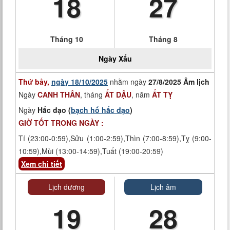
18
27
Tháng 10
Tháng 8
Ngày
Xấu
Thứ bảy,
ngày 18/10/2025
nhằm ngày
27/8/2025 Âm lịch
Ngày
CANH THÂN
, tháng
ẤT DẬU
, năm
ẤT TỴ
Ngày
Hắc đạo (
bạch hổ hắc đạo
)
GIỜ TỐT TRONG NGÀY :
Tí (23:00-0:59),Sửu (1:00-2:59),Thìn (7:00-8:59),Tỵ (9:00-
10:59),Mùi (13:00-14:59),Tuất (19:00-20:59)
Xem chi tiết
Lịch dương
Lịch âm
19
28