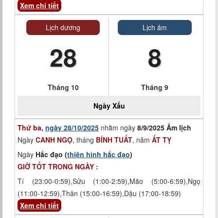
Xem chi tiết
Lịch dương
Lịch âm
28
8
Tháng 10
Tháng 9
Ngày
Xấu
Thứ ba,
ngày 28/10/2025
nhằm ngày
8/9/2025 Âm lịch
Ngày
CANH NGỌ
, tháng
BÍNH TUẤT
, năm
ẤT TỴ
Ngày
Hắc đạo (
thiên hình hắc đạo
)
GIỜ TỐT TRONG NGÀY :
Tí (23:00-0:59),Sửu (1:00-2:59),Mão (5:00-6:59),Ngọ
(11:00-12:59),Thân (15:00-16:59),Dậu (17:00-18:59)
Xem chi tiết