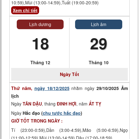
10:59),Mùi (13:00-14:59),Tuất (19:00-20:59)
Xem chi tiết
Lịch dương
Lịch âm
18
29
Tháng 12
Tháng 10
Ngày
Tốt
Thứ năm,
ngày 18/12/2025
nhằm ngày
29/10/2025 Âm
lịch
Ngày
TÂN DẬU
, tháng
ĐINH HỢI
, năm
ẤT TỴ
Ngày
Hắc đạo (
chu tước hắc đạo
)
GIỜ TỐT TRONG NGÀY :
Tí (23:00-0:59),Dần (3:00-4:59),Mão (5:00-6:59),Ngọ
(11:00-12:59),Mùi (13:00-14:59),Dậu (17:00-18:59)