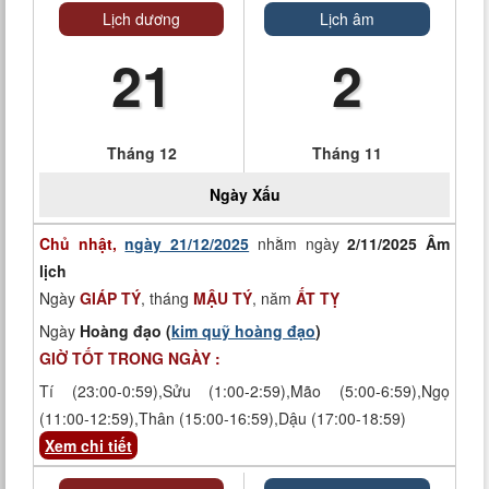
Lịch dương
Lịch âm
21
2
Tháng 12
Tháng 11
Ngày
Xấu
Chủ nhật,
ngày 21/12/2025
nhằm ngày
2/11/2025 Âm
lịch
Ngày
GIÁP TÝ
, tháng
MẬU TÝ
, năm
ẤT TỴ
Ngày
Hoàng đạo (
kim quỹ hoàng đạo
)
GIỜ TỐT TRONG NGÀY :
Tí (23:00-0:59),Sửu (1:00-2:59),Mão (5:00-6:59),Ngọ
(11:00-12:59),Thân (15:00-16:59),Dậu (17:00-18:59)
Xem chi tiết