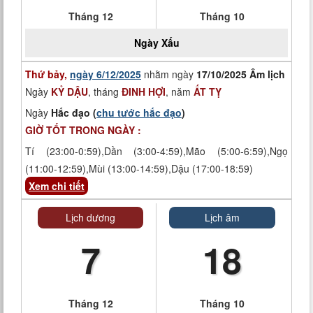
Tháng 12
Tháng 10
Ngày
Xấu
Thứ bảy,
ngày 6/12/2025
nhằm ngày
17/10/2025 Âm lịch
Ngày
KỶ DẬU
, tháng
ĐINH HỢI
, năm
ẤT TỴ
Ngày
Hắc đạo (
chu tước hắc đạo
)
GIỜ TỐT TRONG NGÀY :
Tí (23:00-0:59),Dần (3:00-4:59),Mão (5:00-6:59),Ngọ
(11:00-12:59),Mùi (13:00-14:59),Dậu (17:00-18:59)
Xem chi tiết
Lịch dương
Lịch âm
7
18
Tháng 12
Tháng 10