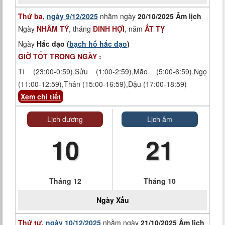
Thứ ba,
ngày 9/12/2025
nhằm ngày
20/10/2025 Âm lịch
Ngày
NHÂM TÝ
, tháng
ĐINH HỢI
, năm
ẤT TỴ
Ngày
Hắc đạo (
bạch hổ hắc đạo
)
GIỜ TỐT TRONG NGÀY :
Tí (23:00-0:59),Sửu (1:00-2:59),Mão (5:00-6:59),Ngọ
(11:00-12:59),Thân (15:00-16:59),Dậu (17:00-18:59)
Xem chi tiết
Lịch dương
Lịch âm
10
21
Tháng 12
Tháng 10
Ngày
Xấu
Thứ tư,
ngày 10/12/2025
nhằm ngày
21/10/2025 Âm lịch