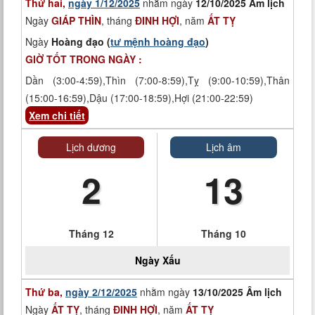
Thứ hai,
ngày 1/12/2025
nhằm ngày
12/10/2025 Âm lịch
Ngày
GIÁP THÌN
, tháng
ĐINH HỢI
, năm
ẤT TỴ
Ngày
Hoàng đạo (
tư mệnh hoàng đạo
)
GIỜ TỐT TRONG NGÀY :
Dần (3:00-4:59),Thìn (7:00-8:59),Tỵ (9:00-10:59),Thân
(15:00-16:59),Dậu (17:00-18:59),Hợi (21:00-22:59)
Xem chi tiết
Lịch dương
Lịch âm
2
13
Tháng 12
Tháng 10
Ngày
Xấu
Thứ ba,
ngày 2/12/2025
nhằm ngày
13/10/2025 Âm lịch
Ngày
ẤT TỴ
, tháng
ĐINH HỢI
, năm
ẤT TỴ