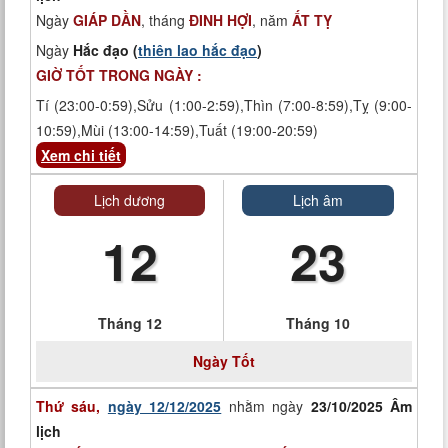
Ngày
GIÁP DẦN
, tháng
ĐINH HỢI
, năm
ẤT TỴ
Ngày
Hắc đạo (
thiên lao hắc đạo
)
GIỜ TỐT TRONG NGÀY :
Tí (23:00-0:59),Sửu (1:00-2:59),Thìn (7:00-8:59),Tỵ (9:00-
10:59),Mùi (13:00-14:59),Tuất (19:00-20:59)
Xem chi tiết
Lịch dương
Lịch âm
12
23
Tháng 12
Tháng 10
Ngày
Tốt
Thứ sáu,
ngày 12/12/2025
nhằm ngày
23/10/2025 Âm
lịch