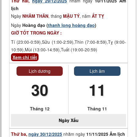
Thứ hai,
ngày 29/12/2025
nhằm ngày
10/11/2025 Âm
lịch
Ngày
NHÂM THÂN
, tháng
MẬU TÝ
, năm
ẤT TỴ
Ngày
Hoàng đạo (
thanh long hoàng đạo
)
GIỜ TỐT TRONG NGÀY :
Tí (23:00-0:59),Sửu (1:00-2:59),Thìn (7:00-8:59),Tỵ (9:00-
10:59),Mùi (13:00-14:59),Tuất (19:00-20:59)
Xem chi tiết
Lịch dương
Lịch âm
30
11
Tháng 12
Tháng 11
Ngày
Xấu
Thứ ba,
ngày 30/12/2025
nhằm ngày
11/11/2025 Âm lịch