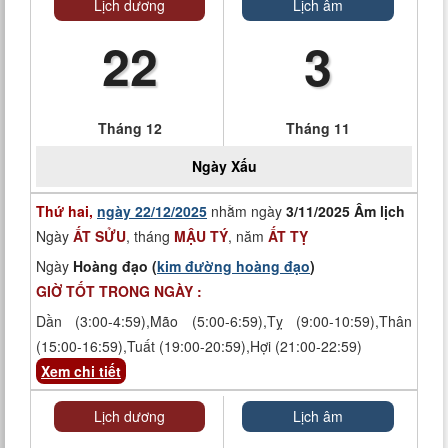
Lịch dương
Lịch âm
22
3
Tháng 12
Tháng 11
Ngày
Xấu
Thứ hai,
ngày 22/12/2025
nhằm ngày
3/11/2025 Âm lịch
Ngày
ẤT SỬU
, tháng
MẬU TÝ
, năm
ẤT TỴ
Ngày
Hoàng đạo (
kim đường hoàng đạo
)
GIỜ TỐT TRONG NGÀY :
Dần (3:00-4:59),Mão (5:00-6:59),Tỵ (9:00-10:59),Thân
(15:00-16:59),Tuất (19:00-20:59),Hợi (21:00-22:59)
Xem chi tiết
Lịch dương
Lịch âm