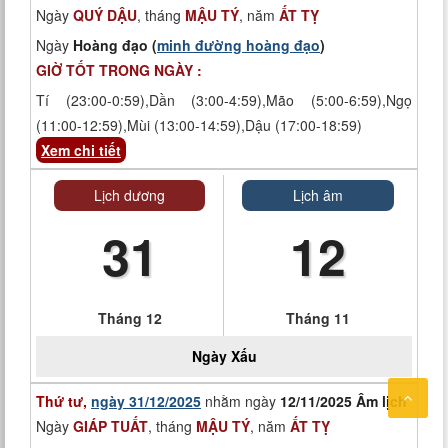
Ngày
QUÝ DẬU
, tháng
MẬU TÝ
, năm
ẤT TỴ
Ngày
Hoàng đạo (
minh đường hoàng đạo
)
GIỜ TỐT TRONG NGÀY :
Tí (23:00-0:59),Dần (3:00-4:59),Mão (5:00-6:59),Ngọ
(11:00-12:59),Mùi (13:00-14:59),Dậu (17:00-18:59)
Xem chi tiết
Lịch dương
Lịch âm
31
12
Tháng 12
Tháng 11
Ngày
Xấu
Thứ tư,
ngày 31/12/2025
nhằm ngày
12/11/2025 Âm lịch
Ngày
GIÁP TUẤT
, tháng
MẬU TÝ
, năm
ẤT TỴ