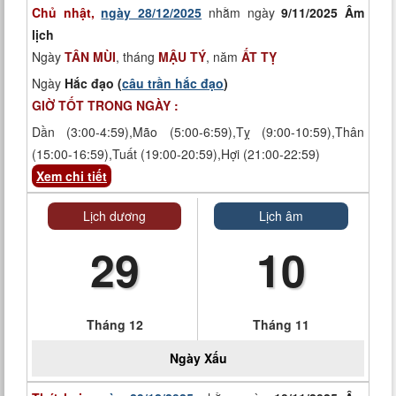
Chủ nhật,
ngày 28/12/2025
nhằm ngày
9/11/2025 Âm
lịch
Ngày
TÂN MÙI
, tháng
MẬU TÝ
, năm
ẤT TỴ
Ngày
Hắc đạo (
câu trần hắc đạo
)
GIỜ TỐT TRONG NGÀY :
Dần (3:00-4:59),Mão (5:00-6:59),Tỵ (9:00-10:59),Thân
(15:00-16:59),Tuất (19:00-20:59),Hợi (21:00-22:59)
Xem chi tiết
Lịch dương
Lịch âm
29
10
Tháng 12
Tháng 11
Ngày
Xấu