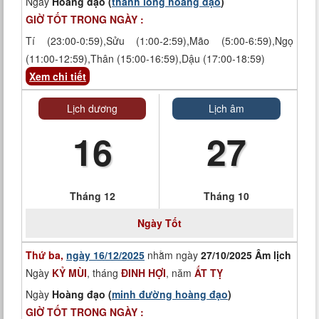
Ngày
Hoàng đạo (
thanh long hoàng đạo
)
GIỜ TỐT TRONG NGÀY :
Tí (23:00-0:59),Sửu (1:00-2:59),Mão (5:00-6:59),Ngọ
(11:00-12:59),Thân (15:00-16:59),Dậu (17:00-18:59)
Xem chi tiết
Lịch dương
Lịch âm
16
27
Tháng 12
Tháng 10
Ngày
Tốt
Thứ ba,
ngày 16/12/2025
nhằm ngày
27/10/2025 Âm lịch
Ngày
KỶ MÙI
, tháng
ĐINH HỢI
, năm
ẤT TỴ
Ngày
Hoàng đạo (
minh đường hoàng đạo
)
GIỜ TỐT TRONG NGÀY :