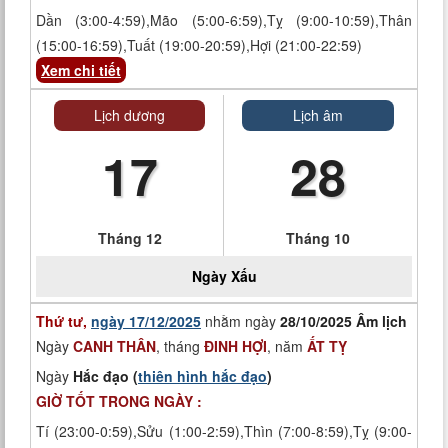
Dần (3:00-4:59),Mão (5:00-6:59),Tỵ (9:00-10:59),Thân
(15:00-16:59),Tuất (19:00-20:59),Hợi (21:00-22:59)
Xem chi tiết
Lịch dương
Lịch âm
17
28
Tháng 12
Tháng 10
Ngày
Xấu
Thứ tư,
ngày 17/12/2025
nhằm ngày
28/10/2025 Âm lịch
Ngày
CANH THÂN
, tháng
ĐINH HỢI
, năm
ẤT TỴ
Ngày
Hắc đạo (
thiên hình hắc đạo
)
GIỜ TỐT TRONG NGÀY :
Tí (23:00-0:59),Sửu (1:00-2:59),Thìn (7:00-8:59),Tỵ (9:00-