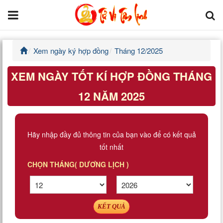
Xem ngày ký hợp đồng
Tháng 12/2025
Trang chủ
XEM NGÀY TỐT KÍ HỢP ĐỒNG THÁNG
Tử Vi Đẩu Số
12 NĂM 2025
Tử Vi 12 Con Giáp
Phong thủy
Hãy nhập đầy đủ thông tin của bạn vào để có kết quả
tốt nhất
Kinh Dịch
CHỌN THÁNG( DƯƠNG LỊCH )
Văn Hoa Tâm linh
Xem ngày
KẾT QUẢ