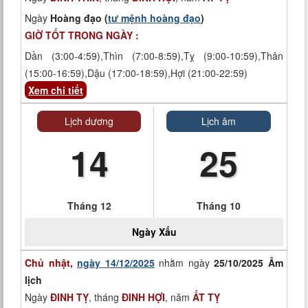
Ngày
Hoàng đạo (
tư mệnh hoàng đạo
)
GIỜ TỐT TRONG NGÀY :
Dần (3:00-4:59),Thìn (7:00-8:59),Tỵ (9:00-10:59),Thân
(15:00-16:59),Dậu (17:00-18:59),Hợi (21:00-22:59)
Xem chi tiết
Lịch dương
Lịch âm
14
25
Tháng 12
Tháng 10
Ngày
Xấu
Chủ nhật,
ngày 14/12/2025
nhằm ngày
25/10/2025 Âm
lịch
Ngày
ĐINH TỴ
, tháng
ĐINH HỢI
, năm
ẤT TỴ