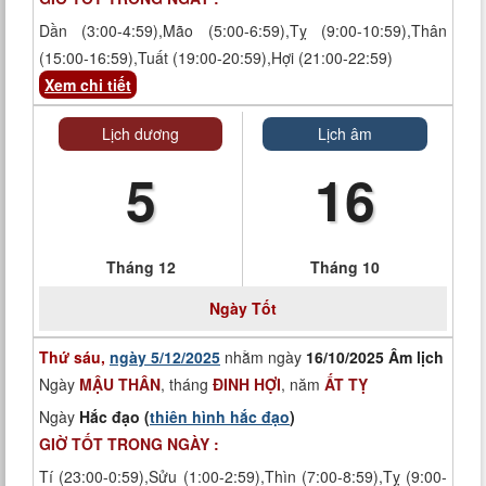
Dần (3:00-4:59),Mão (5:00-6:59),Tỵ (9:00-10:59),Thân
(15:00-16:59),Tuất (19:00-20:59),Hợi (21:00-22:59)
Xem chi tiết
Lịch dương
Lịch âm
5
16
Tháng 12
Tháng 10
Ngày
Tốt
Thứ sáu,
ngày 5/12/2025
nhằm ngày
16/10/2025 Âm lịch
Ngày
MẬU THÂN
, tháng
ĐINH HỢI
, năm
ẤT TỴ
Ngày
Hắc đạo (
thiên hình hắc đạo
)
GIỜ TỐT TRONG NGÀY :
Tí (23:00-0:59),Sửu (1:00-2:59),Thìn (7:00-8:59),Tỵ (9:00-