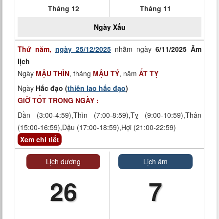
Tháng 12
Tháng 11
Ngày
Xấu
Thứ năm,
ngày 25/12/2025
nhằm ngày
6/11/2025 Âm
lịch
Ngày
MẬU THÌN
, tháng
MẬU TÝ
, năm
ẤT TỴ
Ngày
Hắc đạo (
thiên lao hắc đạo
)
GIỜ TỐT TRONG NGÀY :
Dần (3:00-4:59),Thìn (7:00-8:59),Tỵ (9:00-10:59),Thân
(15:00-16:59),Dậu (17:00-18:59),Hợi (21:00-22:59)
Xem chi tiết
Lịch dương
Lịch âm
26
7