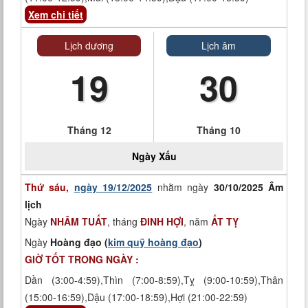
Xem chi tiết
Lịch dương
Lịch âm
19
30
Tháng 12
Tháng 10
Ngày
Xấu
Thứ sáu,
ngày 19/12/2025
nhằm ngày
30/10/2025 Âm
lịch
Ngày
NHÂM TUẤT
, tháng
ĐINH HỢI
, năm
ẤT TỴ
Ngày
Hoàng đạo (
kim quỹ hoàng đạo
)
GIỜ TỐT TRONG NGÀY :
Dần (3:00-4:59),Thìn (7:00-8:59),Tỵ (9:00-10:59),Thân
(15:00-16:59),Dậu (17:00-18:59),Hợi (21:00-22:59)