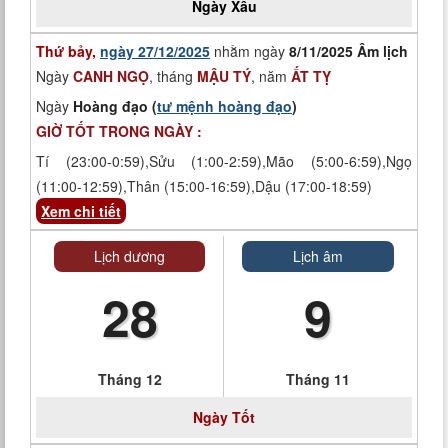
Ngày
Xấu
Thứ bảy,
ngày 27/12/2025
nhằm ngày
8/11/2025 Âm lịch
Ngày
CANH NGỌ
, tháng
MẬU TÝ
, năm
ẤT TỴ
Ngày
Hoàng đạo (
tư mệnh hoàng đạo
)
GIỜ TỐT TRONG NGÀY :
Tí (23:00-0:59),Sửu (1:00-2:59),Mão (5:00-6:59),Ngọ
(11:00-12:59),Thân (15:00-16:59),Dậu (17:00-18:59)
Xem chi tiết
Lịch dương
Lịch âm
28
9
Tháng 12
Tháng 11
Ngày
Tốt