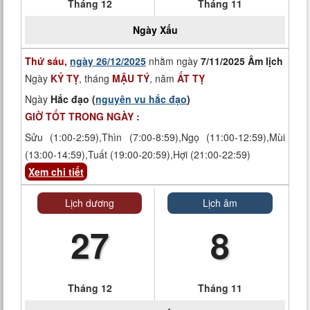
Tháng 12
Tháng 11
Ngày
Xấu
Thứ sáu,
ngày 26/12/2025
nhằm ngày
7/11/2025 Âm lịch
Ngày
KỶ TỴ
, tháng
MẬU TÝ
, năm
ẤT TỴ
Ngày
Hắc đạo (
nguyên vu hắc đạo
)
GIỜ TỐT TRONG NGÀY :
Sửu (1:00-2:59),Thìn (7:00-8:59),Ngọ (11:00-12:59),Mùi
(13:00-14:59),Tuất (19:00-20:59),Hợi (21:00-22:59)
Xem chi tiết
Lịch dương
Lịch âm
27
8
Tháng 12
Tháng 11