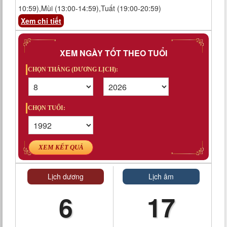
10:59),Mùi (13:00-14:59),Tuất (19:00-20:59)
Xem chi tiết
XEM NGÀY TỐT THEO TUỔI
CHỌN THÁNG (DƯƠNG LỊCH):
CHỌN TUỔI:
XEM KẾT QUẢ
Lịch dương
Lịch âm
6
17