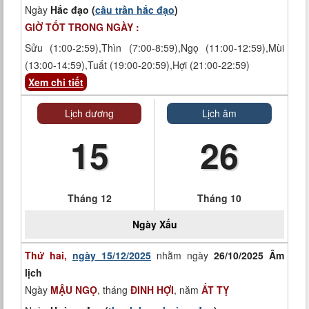
Ngày
Hắc đạo (
câu trần hắc đạo
)
GIỜ TỐT TRONG NGÀY :
Sửu (1:00-2:59),Thìn (7:00-8:59),Ngọ (11:00-12:59),Mùi
(13:00-14:59),Tuất (19:00-20:59),Hợi (21:00-22:59)
Xem chi tiết
Lịch dương
Lịch âm
15
26
Tháng 12
Tháng 10
Ngày
Xấu
Thứ hai,
ngày 15/12/2025
nhằm ngày
26/10/2025 Âm
lịch
Ngày
MẬU NGỌ
, tháng
ĐINH HỢI
, năm
ẤT TỴ