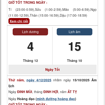
GIỜ TỐT TRONG NGÀY :
Tí (23:00-0:59),Sửu (1:00-2:59),Mão (5:00-6:59),Ngọ
(11:00-12:59),Thân (15:00-16:59),Dậu (17:00-18:59)
Xem chi tiết
Lịch dương
Lịch âm
4
15
Tháng 12
Tháng 10
Ngày
Tốt
Thứ năm,
ngày 4/12/2025
nhằm ngày
15/10/2025 Âm
lịch
Ngày
ĐINH MÙI
, tháng
ĐINH HỢI
, năm
ẤT TỴ
Ngày
Hoàng đạo (
minh đường hoàng đạo
)
GIỜ TỐT TRONG NGÀY :