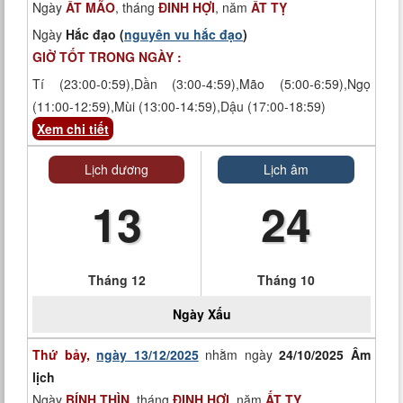
Ngày
ẤT MÃO
, tháng
ĐINH HỢI
, năm
ẤT TỴ
Ngày
Hắc đạo (
nguyên vu hắc đạo
)
GIỜ TỐT TRONG NGÀY :
Tí (23:00-0:59),Dần (3:00-4:59),Mão (5:00-6:59),Ngọ
(11:00-12:59),Mùi (13:00-14:59),Dậu (17:00-18:59)
Xem chi tiết
Lịch dương
Lịch âm
13
24
Tháng 12
Tháng 10
Ngày
Xấu
Thứ bảy,
ngày 13/12/2025
nhằm ngày
24/10/2025 Âm
lịch
Ngày
BÍNH THÌN
, tháng
ĐINH HỢI
, năm
ẤT TỴ