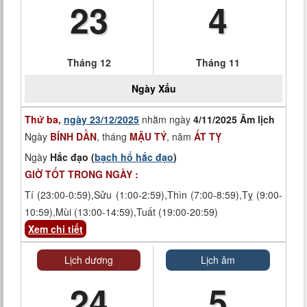
23
4
Tháng 12
Tháng 11
Ngày
Xấu
Thứ ba,
ngày 23/12/2025
nhằm ngày
4/11/2025 Âm lịch
Ngày
BÍNH DẦN
, tháng
MẬU TÝ
, năm
ẤT TỴ
Ngày
Hắc đạo (
bạch hổ hắc đạo
)
GIỜ TỐT TRONG NGÀY :
Tí (23:00-0:59),Sửu (1:00-2:59),Thìn (7:00-8:59),Tỵ (9:00-
10:59),Mùi (13:00-14:59),Tuất (19:00-20:59)
Xem chi tiết
Lịch dương
Lịch âm
24
5