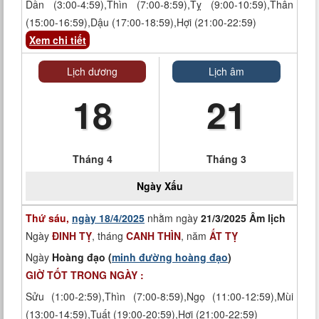
Dần (3:00-4:59),Thìn (7:00-8:59),Tỵ (9:00-10:59),Thân
(15:00-16:59),Dậu (17:00-18:59),Hợi (21:00-22:59)
Xem chi tiết
Lịch dương
Lịch âm
18
21
Tháng 4
Tháng 3
Ngày
Xấu
Thứ sáu,
ngày 18/4/2025
nhằm ngày
21/3/2025 Âm lịch
Ngày
ĐINH TỴ
, tháng
CANH THÌN
, năm
ẤT TỴ
Ngày
Hoàng đạo (
minh đường hoàng đạo
)
GIỜ TỐT TRONG NGÀY :
Sửu (1:00-2:59),Thìn (7:00-8:59),Ngọ (11:00-12:59),Mùi
(13:00-14:59),Tuất (19:00-20:59),Hợi (21:00-22:59)