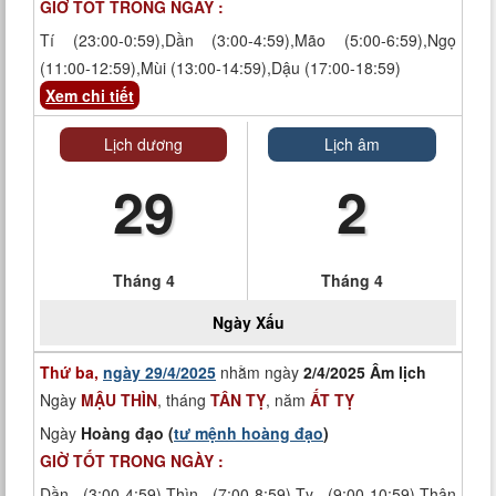
GIỜ TỐT TRONG NGÀY :
Tí (23:00-0:59),Dần (3:00-4:59),Mão (5:00-6:59),Ngọ
(11:00-12:59),Mùi (13:00-14:59),Dậu (17:00-18:59)
Xem chi tiết
Lịch dương
Lịch âm
29
2
Tháng 4
Tháng 4
Ngày
Xấu
Thứ ba,
ngày 29/4/2025
nhằm ngày
2/4/2025 Âm lịch
Ngày
MẬU THÌN
, tháng
TÂN TỴ
, năm
ẤT TỴ
Ngày
Hoàng đạo (
tư mệnh hoàng đạo
)
GIỜ TỐT TRONG NGÀY :
Dần (3:00-4:59),Thìn (7:00-8:59),Tỵ (9:00-10:59),Thân