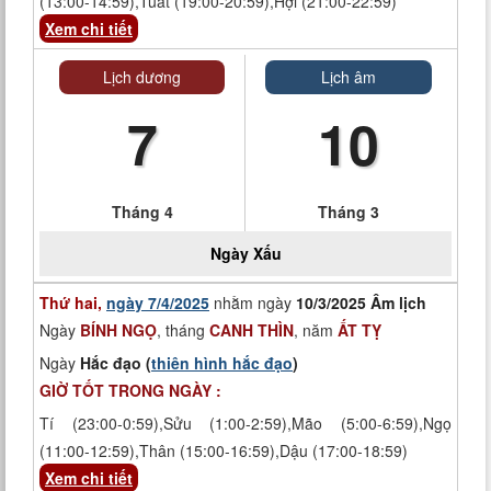
(13:00-14:59),Tuất (19:00-20:59),Hợi (21:00-22:59)
Xem chi tiết
Lịch dương
Lịch âm
7
10
Tháng 4
Tháng 3
Ngày
Xấu
Thứ hai,
ngày 7/4/2025
nhằm ngày
10/3/2025 Âm lịch
Ngày
BÍNH NGỌ
, tháng
CANH THÌN
, năm
ẤT TỴ
Ngày
Hắc đạo (
thiên hình hắc đạo
)
GIỜ TỐT TRONG NGÀY :
Tí (23:00-0:59),Sửu (1:00-2:59),Mão (5:00-6:59),Ngọ
(11:00-12:59),Thân (15:00-16:59),Dậu (17:00-18:59)
Xem chi tiết