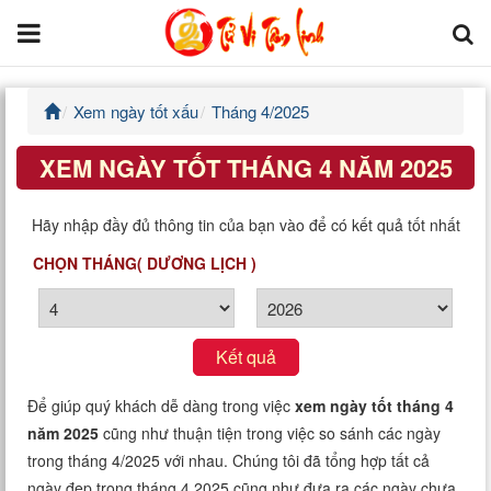
Xem ngày tốt xấu
Tháng 4/2025
Trang chủ
XEM NGÀY TỐT THÁNG 4 NĂM 2025
Tử Vi Đẩu Số
Hãy nhập đầy đủ thông tin của bạn vào để có kết quả tốt nhất
Tử Vi 12 Con Giáp
CHỌN THÁNG( DƯƠNG LỊCH )
Phong thủy
Kinh Dịch
Kết quả
Văn Hoa Tâm linh
Để giúp quý khách dễ dàng trong việc
xem ngày tốt tháng 4
năm 2025
cũng như thuận tiện trong việc so sánh các ngày
Xem ngày
trong tháng 4/2025 với nhau. Chúng tôi đã tổng hợp tất cả
ngày đẹp trong tháng 4 2025 cũng như đưa ra các ngày chưa