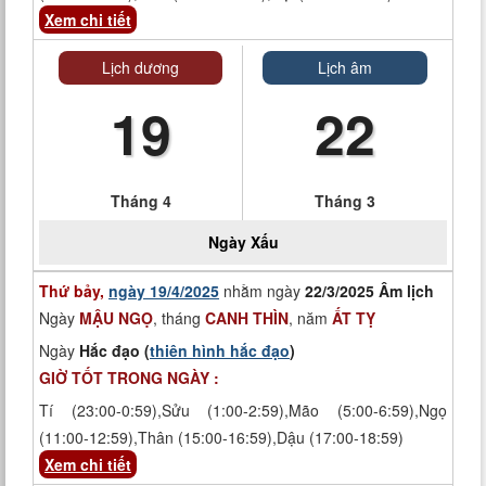
Xem chi tiết
Lịch dương
Lịch âm
19
22
Tháng 4
Tháng 3
Ngày
Xấu
Thứ bảy,
ngày 19/4/2025
nhằm ngày
22/3/2025 Âm lịch
Ngày
MẬU NGỌ
, tháng
CANH THÌN
, năm
ẤT TỴ
Ngày
Hắc đạo (
thiên hình hắc đạo
)
GIỜ TỐT TRONG NGÀY :
Tí (23:00-0:59),Sửu (1:00-2:59),Mão (5:00-6:59),Ngọ
(11:00-12:59),Thân (15:00-16:59),Dậu (17:00-18:59)
Xem chi tiết