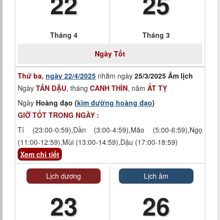
22
25
Tháng 4
Tháng 3
Ngày Tốt
Thứ ba,
ngày 22/4/2025
nhằm ngày
25/3/2025 Âm lịch
Ngày
TÂN DẬU
, tháng
CANH THÌN
, năm
ẤT TỴ
Ngày
Hoàng đạo (
kim đường hoàng đạo
)
GIỜ TỐT TRONG NGÀY :
Tí (23:00-0:59),Dần (3:00-4:59),Mão (5:00-6:59),Ngọ
(11:00-12:59),Mùi (13:00-14:59),Dậu (17:00-18:59)
Xem chi tiết
Lịch dương
Lịch âm
23
26