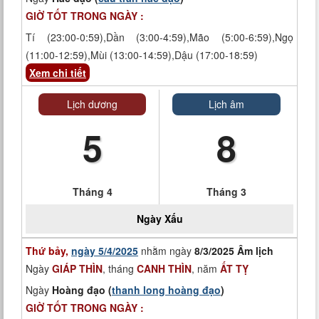
GIỜ TỐT TRONG NGÀY :
Tí (23:00-0:59),Dần (3:00-4:59),Mão (5:00-6:59),Ngọ
(11:00-12:59),Mùi (13:00-14:59),Dậu (17:00-18:59)
Xem chi tiết
Lịch dương
Lịch âm
5
8
Tháng 4
Tháng 3
Ngày
Xấu
Thứ bảy,
ngày 5/4/2025
nhằm ngày
8/3/2025 Âm lịch
Ngày
GIÁP THÌN
, tháng
CANH THÌN
, năm
ẤT TỴ
Ngày
Hoàng đạo (
thanh long hoàng đạo
)
GIỜ TỐT TRONG NGÀY :