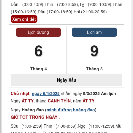
Dần (3:00-4:59),Thìn (7:00-8:59),Tỵ (9:00-10:59),Thân
(15:00-16:59),Dậu (17:00-18:59),Hợi (21:00-22:59)
Xem chi tiết
Lịch dương
Lịch âm
6
9
Tháng 4
Tháng 3
Ngày
Xấu
Chủ nhật,
ngày 6/4/2025
nhằm ngày
9/3/2025 Âm lịch
Ngày
ẤT TỴ
, tháng
CANH THÌN
, năm
ẤT TỴ
Ngày
Hoàng đạo (
minh đường hoàng đạo
)
GIỜ TỐT TRONG NGÀY :
Sửu (1:00-2:59),Thìn (7:00-8:59),Ngọ (11:00-12:59),Mùi