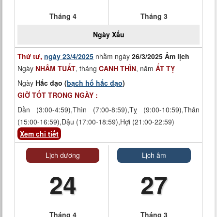
Tháng 4
Tháng 3
Ngày
Xấu
Thứ tư,
ngày 23/4/2025
nhằm ngày
26/3/2025 Âm lịch
Ngày
NHÂM TUẤT
, tháng
CANH THÌN
, năm
ẤT TỴ
Ngày
Hắc đạo (
bạch hổ hắc đạo
)
GIỜ TỐT TRONG NGÀY :
Dần (3:00-4:59),Thìn (7:00-8:59),Tỵ (9:00-10:59),Thân
(15:00-16:59),Dậu (17:00-18:59),Hợi (21:00-22:59)
Xem chi tiết
Lịch dương
Lịch âm
24
27
Tháng 4
Tháng 3