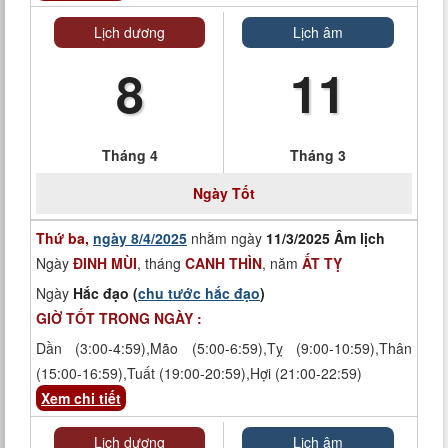
Lịch dương
Lịch âm
8
11
Tháng 4
Tháng 3
Ngày Tốt
Thứ ba,
ngày 8/4/2025
nhằm ngày
11/3/2025 Âm lịch
Ngày
ĐINH MÙI
, tháng
CANH THÌN
, năm
ẤT TỴ
Ngày
Hắc đạo (
chu tước hắc đạo
)
GIỜ TỐT TRONG NGÀY :
Dần (3:00-4:59),Mão (5:00-6:59),Tỵ (9:00-10:59),Thân
(15:00-16:59),Tuất (19:00-20:59),Hợi (21:00-22:59)
Xem chi tiết
Lịch dương
Lịch âm