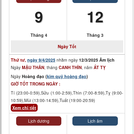
9
12
Tháng 4
Tháng 3
Ngày Tốt
Thứ tư,
ngày 9/4/2025
nhằm ngày
12/3/2025 Âm lịch
Ngày
MẬU THÂN
, tháng
CANH THÌN
, năm
ẤT TỴ
Ngày
Hoàng đạo (
kim quỹ hoàng đạo
)
GIỜ TỐT TRONG NGÀY :
Tí (23:00-0:59),Sửu (1:00-2:59),Thìn (7:00-8:59),Tỵ (9:00-
10:59),Mùi (13:00-14:59),Tuất (19:00-20:59)
Xem chi tiết
Lịch dương
Lịch âm