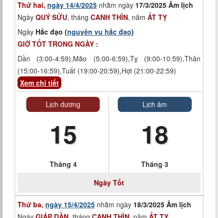
Thứ hai,
ngày 14/4/2025
nhằm ngày
17/3/2025 Âm lịch
Ngày
QUÝ SỬU
, tháng
CANH THÌN
, năm
ẤT TỴ
Ngày
Hắc đạo (
nguyên vu hắc đạo
)
GIỜ TỐT TRONG NGÀY :
Dần (3:00-4:59),Mão (5:00-6:59),Tỵ (9:00-10:59),Thân
(15:00-16:59),Tuất (19:00-20:59),Hợi (21:00-22:59)
Xem chi tiết
Lịch dương
Lịch âm
15
18
Tháng 4
Tháng 3
Ngày Tốt
Thứ ba,
ngày 15/4/2025
nhằm ngày
18/3/2025 Âm lịch
Ngày
GIÁP DẦN
, tháng
CANH THÌN
, năm
ẤT TỴ