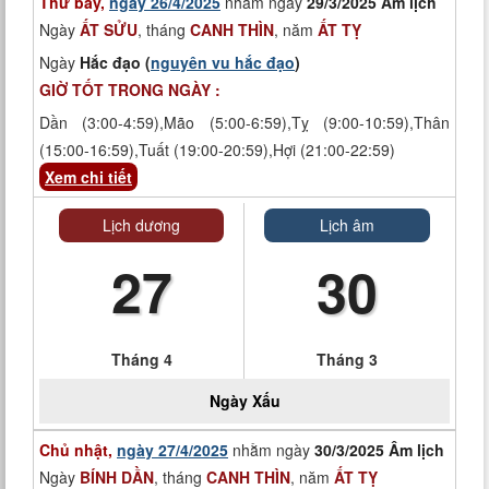
Thứ bảy,
ngày 26/4/2025
nhằm ngày
29/3/2025 Âm lịch
Ngày
ẤT SỬU
, tháng
CANH THÌN
, năm
ẤT TỴ
Ngày
Hắc đạo (
nguyên vu hắc đạo
)
GIỜ TỐT TRONG NGÀY :
Dần (3:00-4:59),Mão (5:00-6:59),Tỵ (9:00-10:59),Thân
(15:00-16:59),Tuất (19:00-20:59),Hợi (21:00-22:59)
Xem chi tiết
Lịch dương
Lịch âm
27
30
Tháng 4
Tháng 3
Ngày
Xấu
Chủ nhật,
ngày 27/4/2025
nhằm ngày
30/3/2025 Âm lịch
Ngày
BÍNH DẦN
, tháng
CANH THÌN
, năm
ẤT TỴ