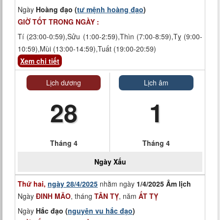
Ngày
Hoàng đạo (
tư mệnh hoàng đạo
)
GIỜ TỐT TRONG NGÀY :
Tí (23:00-0:59),Sửu (1:00-2:59),Thìn (7:00-8:59),Tỵ (9:00-
10:59),Mùi (13:00-14:59),Tuất (19:00-20:59)
Xem chi tiết
Lịch dương
Lịch âm
28
1
Tháng 4
Tháng 4
Ngày
Xấu
Thứ hai,
ngày 28/4/2025
nhằm ngày
1/4/2025 Âm lịch
Ngày
ĐINH MÃO
, tháng
TÂN TỴ
, năm
ẤT TỴ
Ngày
Hắc đạo (
nguyên vu hắc đạo
)