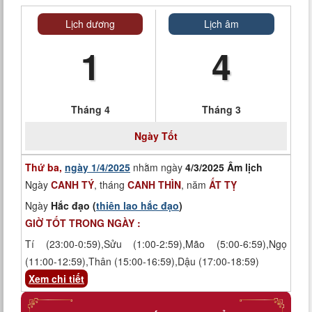
Lịch dương
Lịch âm
1
4
Tháng 4
Tháng 3
Ngày Tốt
Thứ ba,
ngày 1/4/2025
nhằm ngày
4/3/2025 Âm lịch
Ngày
CANH TÝ
, tháng
CANH THÌN
, năm
ẤT TỴ
Ngày
Hắc đạo (
thiên lao hắc đạo
)
GIỜ TỐT TRONG NGÀY :
Tí (23:00-0:59),Sửu (1:00-2:59),Mão (5:00-6:59),Ngọ
(11:00-12:59),Thân (15:00-16:59),Dậu (17:00-18:59)
Xem chi tiết