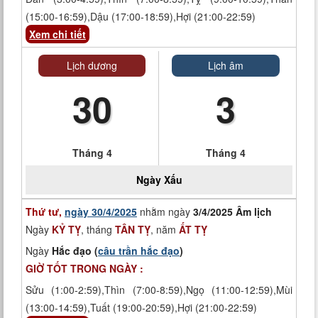
(15:00-16:59),Dậu (17:00-18:59),Hợi (21:00-22:59)
Xem chi tiết
Lịch dương
Lịch âm
30
3
Tháng 4
Tháng 4
Ngày
Xấu
Thứ tư,
ngày 30/4/2025
nhằm ngày
3/4/2025 Âm lịch
Ngày
KỶ TỴ
, tháng
TÂN TỴ
, năm
ẤT TỴ
Ngày
Hắc đạo (
câu trần hắc đạo
)
GIỜ TỐT TRONG NGÀY :
Sửu (1:00-2:59),Thìn (7:00-8:59),Ngọ (11:00-12:59),Mùi
(13:00-14:59),Tuất (19:00-20:59),Hợi (21:00-22:59)