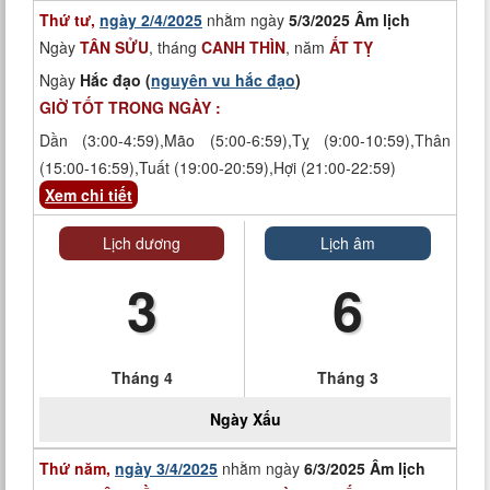
Thứ tư,
ngày 2/4/2025
nhằm ngày
5/3/2025 Âm lịch
Ngày
TÂN SỬU
, tháng
CANH THÌN
, năm
ẤT TỴ
Ngày
Hắc đạo (
nguyên vu hắc đạo
)
GIỜ TỐT TRONG NGÀY :
Dần (3:00-4:59),Mão (5:00-6:59),Tỵ (9:00-10:59),Thân
(15:00-16:59),Tuất (19:00-20:59),Hợi (21:00-22:59)
Xem chi tiết
Lịch dương
Lịch âm
3
6
Tháng 4
Tháng 3
Ngày
Xấu
Thứ năm,
ngày 3/4/2025
nhằm ngày
6/3/2025 Âm lịch