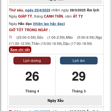
Thứ sáu,
ngày 25/4/2025
nhằm ngày
28/3/2025 Âm lịch
Ngày
GIÁP TÝ
, tháng
CANH THÌN
, năm
ẤT TỴ
Ngày
Hắc đạo (
thiên lao hắc đạo
)
GIỜ TỐT TRONG NGÀY :
Tí (23:00-0:59),Sửu (1:00-2:59),Mão (5:00-6:59),Ngọ
(11:00-12:59),Thân (15:00-16:59),Dậu (17:00-18:59)
Xem chi tiết
Lịch dương
Lịch âm
26
29
Tháng 4
Tháng 3
Ngày
Xấu