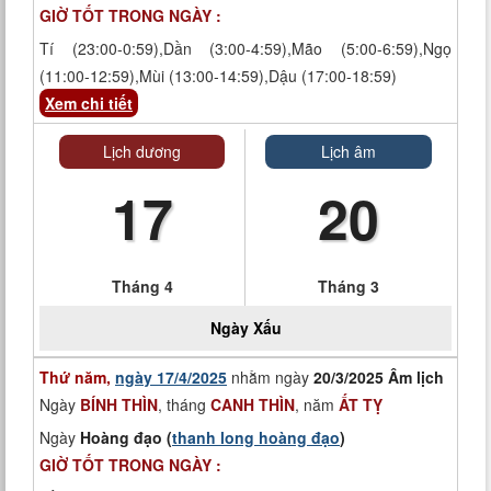
GIỜ TỐT TRONG NGÀY :
Tí (23:00-0:59),Dần (3:00-4:59),Mão (5:00-6:59),Ngọ
(11:00-12:59),Mùi (13:00-14:59),Dậu (17:00-18:59)
Xem chi tiết
Lịch dương
Lịch âm
17
20
Tháng 4
Tháng 3
Ngày
Xấu
Thứ năm,
ngày 17/4/2025
nhằm ngày
20/3/2025 Âm lịch
Ngày
BÍNH THÌN
, tháng
CANH THÌN
, năm
ẤT TỴ
Ngày
Hoàng đạo (
thanh long hoàng đạo
)
GIỜ TỐT TRONG NGÀY :