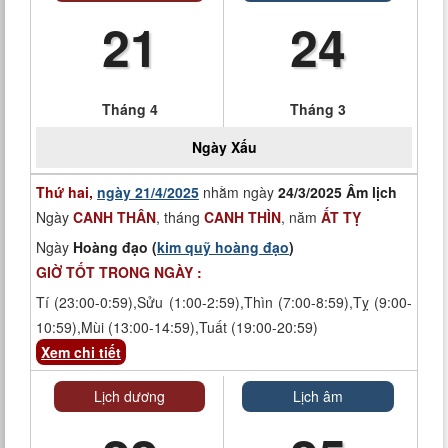
21
24
Tháng 4
Tháng 3
Ngày
Xấu
Thứ hai,
ngày 21/4/2025
nhằm ngày
24/3/2025 Âm lịch
Ngày
CANH THÂN
, tháng
CANH THÌN
, năm
ẤT TỴ
Ngày
Hoàng đạo (
kim quỹ hoàng đạo
)
GIỜ TỐT TRONG NGÀY :
Tí (23:00-0:59),Sửu (1:00-2:59),Thìn (7:00-8:59),Tỵ (9:00-
10:59),Mùi (13:00-14:59),Tuất (19:00-20:59)
Xem chi tiết
Lịch dương
Lịch âm