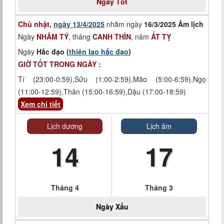
Ngày Tốt
Chủ nhật,
ngày 13/4/2025
nhằm ngày
16/3/2025 Âm lịch
Ngày
NHÂM TÝ
, tháng
CANH THÌN
, năm
ẤT TỴ
Ngày
Hắc đạo (
thiên lao hắc đạo
)
GIỜ TỐT TRONG NGÀY :
Tí (23:00-0:59),Sửu (1:00-2:59),Mão (5:00-6:59),Ngọ
(11:00-12:59),Thân (15:00-16:59),Dậu (17:00-18:59)
Xem chi tiết
Lịch dương
Lịch âm
14
17
Tháng 4
Tháng 3
Ngày
Xấu