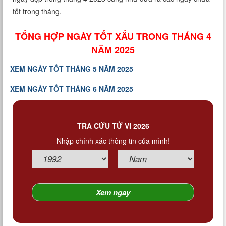
Xem tuổi
tốt trong tháng.
Xem bói
TỔNG HỢP NGÀY TỐT XẤU TRONG THÁNG 4
NĂM 2025
Tướng số
XEM NGÀY TỐT THÁNG 5 NĂM 2025
Cung hoàng đạo
XEM NGÀY TỐT THÁNG 6 NĂM 2025
TRA CỨU TỬ VI 2026
Nhập chính xác thông tin của mình!