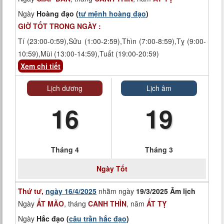
Ngày
Hoàng đạo (
tư mệnh hoàng đạo
)
GIỜ TỐT TRONG NGÀY :
Tí (23:00-0:59),Sửu (1:00-2:59),Thìn (7:00-8:59),Tỵ (9:00-
10:59),Mùi (13:00-14:59),Tuất (19:00-20:59)
Xem chi tiết
Lịch dương
Lịch âm
16
19
Tháng 4
Tháng 3
Ngày Tốt
Thứ tư,
ngày 16/4/2025
nhằm ngày
19/3/2025 Âm lịch
Ngày
ẤT MÃO
, tháng
CANH THÌN
, năm
ẤT TỴ
Ngày
Hắc đạo (
câu trần hắc đạo
)