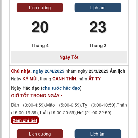
Lịch dương
Lịch âm
20
23
Tháng 4
Tháng 3
Ngày Tốt
Chủ nhật,
ngày 20/4/2025
nhằm ngày
23/3/2025 Âm lịch
Ngày
KỶ MÙI
, tháng
CANH THÌN
, năm
ẤT TỴ
Ngày
Hắc đạo (
chu tước hắc đạo
)
GIỜ TỐT TRONG NGÀY :
Dần (3:00-4:59),Mão (5:00-6:59),Tỵ (9:00-10:59),Thân
(15:00-16:59),Tuất (19:00-20:59),Hợi (21:00-22:59)
Xem chi tiết
Lịch dương
Lịch âm