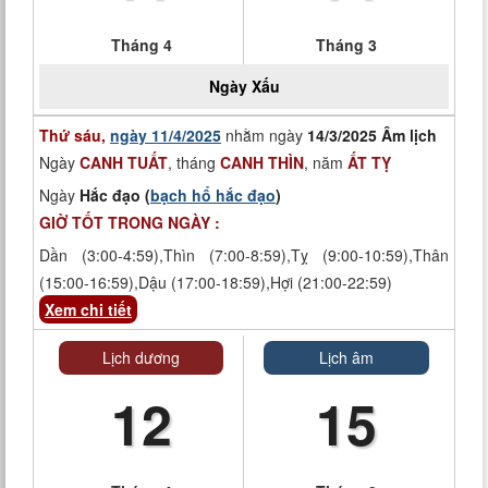
Tháng 4
Tháng 3
Ngày
Xấu
Thứ sáu,
ngày 11/4/2025
nhằm ngày
14/3/2025 Âm lịch
Ngày
CANH TUẤT
, tháng
CANH THÌN
, năm
ẤT TỴ
Ngày
Hắc đạo (
bạch hổ hắc đạo
)
GIỜ TỐT TRONG NGÀY :
Dần (3:00-4:59),Thìn (7:00-8:59),Tỵ (9:00-10:59),Thân
(15:00-16:59),Dậu (17:00-18:59),Hợi (21:00-22:59)
Xem chi tiết
Lịch dương
Lịch âm
12
15