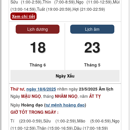
Sửu (1:00-2:59),Thìn (7:00-8:59),Ngọ (11:00-12:59),Mùi
(13:00-14:59),Tuất (19:00-20:59),Hợi (21:00-22:59)
Xem chi tiết
Lịch dương
Lịch âm
18
23
Tháng 6
Tháng 5
Ngày
Xấu
Thứ tư,
ngày 18/6/2025
nhằm ngày
23/5/2025 Âm lịch
Ngày
MẬU NGỌ
, tháng
NHÂM NGỌ
, năm
ẤT TỴ
Ngày
Hoàng đạo (
tư mệnh hoàng đạo
)
GIỜ TỐT TRONG NGÀY :
Tí (23:00-0:59),Sửu (1:00-2:59),Mão (5:00-6:59),Ngọ
(11:00-12:59),Thân (15:00-16:59),Dậu (17:00-18:59)