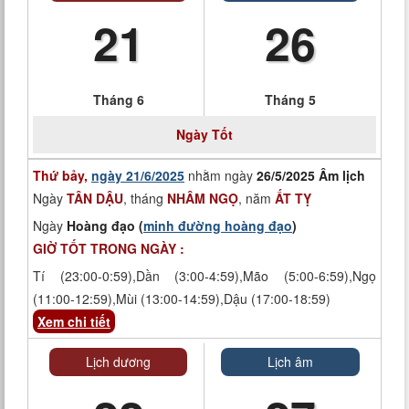
21
26
Tháng 6
Tháng 5
Ngày Tốt
Thứ bảy,
ngày 21/6/2025
nhằm ngày
26/5/2025 Âm lịch
Ngày
TÂN DẬU
, tháng
NHÂM NGỌ
, năm
ẤT TỴ
Ngày
Hoàng đạo (
minh đường hoàng đạo
)
GIỜ TỐT TRONG NGÀY :
Tí (23:00-0:59),Dần (3:00-4:59),Mão (5:00-6:59),Ngọ
(11:00-12:59),Mùi (13:00-14:59),Dậu (17:00-18:59)
Xem chi tiết
Lịch dương
Lịch âm