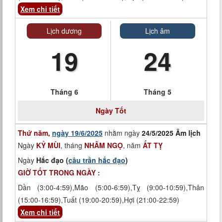
Xem chi tiết
Lịch dương
Lịch âm
19
24
Tháng 6
Tháng 5
Ngày Tốt
Thứ năm,
ngày 19/6/2025
nhằm ngày
24/5/2025 Âm lịch
Ngày
KỶ MÙI
, tháng
NHÂM NGỌ
, năm
ẤT TỴ
Ngày
Hắc đạo (
câu trần hắc đạo
)
GIỜ TỐT TRONG NGÀY :
Dần (3:00-4:59),Mão (5:00-6:59),Tỵ (9:00-10:59),Thân
(15:00-16:59),Tuất (19:00-20:59),Hợi (21:00-22:59)
Xem chi tiết