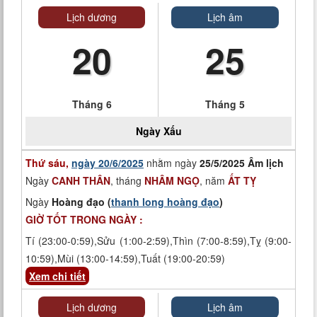
Lịch dương
Lịch âm
20
25
Tháng 6
Tháng 5
Ngày
Xấu
Thứ sáu,
ngày 20/6/2025
nhằm ngày
25/5/2025 Âm lịch
Ngày
CANH THÂN
, tháng
NHÂM NGỌ
, năm
ẤT TỴ
Ngày
Hoàng đạo (
thanh long hoàng đạo
)
GIỜ TỐT TRONG NGÀY :
Tí (23:00-0:59),Sửu (1:00-2:59),Thìn (7:00-8:59),Tỵ (9:00-
10:59),Mùi (13:00-14:59),Tuất (19:00-20:59)
Xem chi tiết
Lịch dương
Lịch âm