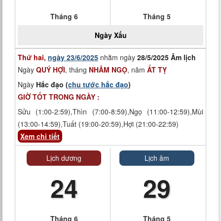
Tháng 6
Tháng 5
Ngày
Xấu
Thứ hai,
ngày 23/6/2025
nhằm ngày
28/5/2025 Âm lịch
Ngày
QUÝ HỢI
, tháng
NHÂM NGỌ
, năm
ẤT TỴ
Ngày
Hắc đạo (
chu tước hắc đạo
)
GIỜ TỐT TRONG NGÀY :
Sửu (1:00-2:59),Thìn (7:00-8:59),Ngọ (11:00-12:59),Mùi
(13:00-14:59),Tuất (19:00-20:59),Hợi (21:00-22:59)
Xem chi tiết
Lịch dương
Lịch âm
24
29
Tháng 6
Tháng 5