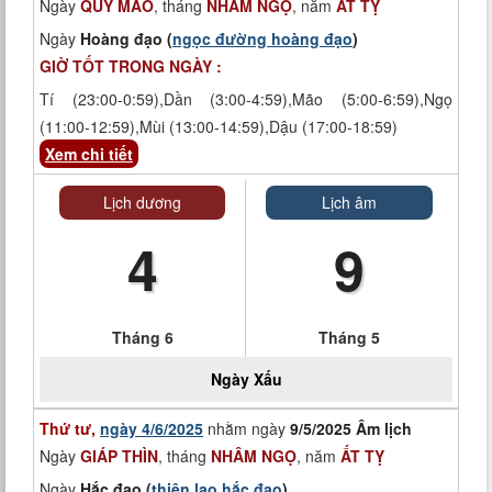
Ngày
QUÝ MÃO
, tháng
NHÂM NGỌ
, năm
ẤT TỴ
Ngày
Hoàng đạo (
ngọc đường hoàng đạo
)
GIỜ TỐT TRONG NGÀY :
Tí (23:00-0:59),Dần (3:00-4:59),Mão (5:00-6:59),Ngọ
(11:00-12:59),Mùi (13:00-14:59),Dậu (17:00-18:59)
Xem chi tiết
Lịch dương
Lịch âm
4
9
Tháng 6
Tháng 5
Ngày
Xấu
Thứ tư,
ngày 4/6/2025
nhằm ngày
9/5/2025 Âm lịch
Ngày
GIÁP THÌN
, tháng
NHÂM NGỌ
, năm
ẤT TỴ
Ngày
Hắc đạo (
thiên lao hắc đạo
)