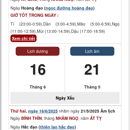
Ngày
Hoàng đạo (
ngọc đường hoàng đạo
)
GIỜ TỐT TRONG NGÀY :
Tí (23:00-0:59),Dần (3:00-4:59),Mão (5:00-6:59),Ngọ
(11:00-12:59),Mùi (13:00-14:59),Dậu (17:00-18:59)
Xem chi tiết
Lịch dương
Lịch âm
16
21
Tháng 6
Tháng 5
Ngày
Xấu
Thứ hai,
ngày 16/6/2025
nhằm ngày
21/5/2025 Âm lịch
Ngày
BÍNH THÌN
, tháng
NHÂM NGỌ
, năm
ẤT TỴ
Ngày
Hắc đạo (
thiên lao hắc đạo
)