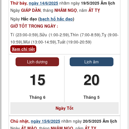
Thứ bảy,
ngày 14/6/2025
nhằm ngày
19/5/2025 Âm lịch
Ngày
GIÁP DẦN
, tháng
NHÂM NGỌ
, năm
ẤT TỴ
Ngày
Hắc đạo (
bạch hổ hắc đạo
)
GIỜ TỐT TRONG NGÀY :
Tí (23:00-0:59),Sửu (1:00-2:59),Thìn (7:00-8:59),Tỵ (9:00-
10:59),Mùi (13:00-14:59),Tuất (19:00-20:59)
Xem chi tiết
Lịch dương
Lịch âm
15
20
Tháng 6
Tháng 5
Ngày Tốt
Chủ nhật,
ngày 15/6/2025
nhằm ngày
20/5/2025 Âm lịch
Ngày
ẤT MÃO
, tháng
NHÂM NGỌ
, năm
ẤT TỴ