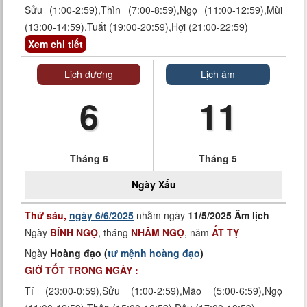
Sửu (1:00-2:59),Thìn (7:00-8:59),Ngọ (11:00-12:59),Mùi
(13:00-14:59),Tuất (19:00-20:59),Hợi (21:00-22:59)
Xem chi tiết
Lịch dương
Lịch âm
6
11
Tháng 6
Tháng 5
Ngày
Xấu
Thứ sáu,
ngày 6/6/2025
nhằm ngày
11/5/2025 Âm lịch
Ngày
BÍNH NGỌ
, tháng
NHÂM NGỌ
, năm
ẤT TỴ
Ngày
Hoàng đạo (
tư mệnh hoàng đạo
)
GIỜ TỐT TRONG NGÀY :
Tí (23:00-0:59),Sửu (1:00-2:59),Mão (5:00-6:59),Ngọ