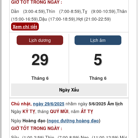
GIỜ TỐT TRONG NGÀY :
Dần (3:00-4:59),Thìn (7:00-8:59),Tỵ (9:00-10:59),Thân
(15:00-16:59),Dậu (17:00-18:59),Hợi (21:00-22:59)
Xem chi tiết
Lịch dương
Lịch âm
29
5
Tháng 6
Tháng 6
Ngày
Xấu
Chủ nhật,
ngày 29/6/2025
nhằm ngày
5/6/2025 Âm lịch
Ngày
KỶ TỴ
, tháng
QUÝ MÙI
, năm
ẤT TỴ
Ngày
Hoàng đạo (
ngọc đường hoàng đạo
)
GIỜ TỐT TRONG NGÀY :
Sửu (1:00-2:59),Thìn (7:00-8:59),Ngọ (11:00-12:59),Mùi