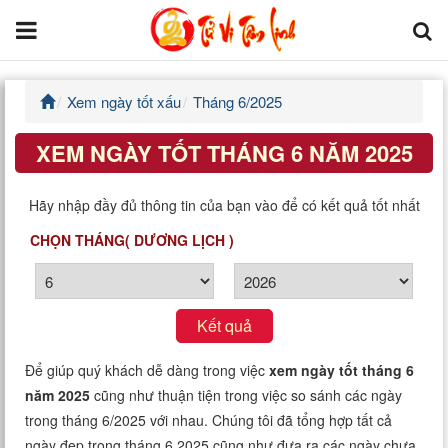
Xem ngày tốt xấu
Tháng 6/2025
Trang chủ
XEM NGÀY TỐT THÁNG 6 NĂM 2025
Tử Vi Đẩu Số
Hãy nhập đầy đủ thông tin của bạn vào để có kết quả tốt nhất
Tử Vi 12 Con Giáp
CHỌN THÁNG( DƯƠNG LỊCH )
Phong thủy
Kinh Dịch
Kết quả
Văn Hoa Tâm linh
Để giúp quý khách dễ dàng trong việc
xem ngày tốt tháng 6
năm 2025
cũng như thuận tiện trong việc so sánh các ngày
Xem ngày
trong tháng 6/2025 với nhau. Chúng tôi đã tổng hợp tất cả
ngày đẹp trong tháng 6 2025 cũng như đưa ra các ngày chưa