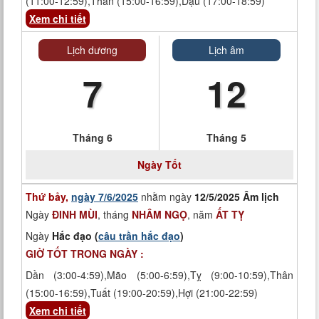
(11:00-12:59),Thân (15:00-16:59),Dậu (17:00-18:59)
Xem chi tiết
Lịch dương
Lịch âm
7
12
Tháng 6
Tháng 5
Ngày Tốt
Thứ bảy,
ngày 7/6/2025
nhằm ngày
12/5/2025 Âm lịch
Ngày
ĐINH MÙI
, tháng
NHÂM NGỌ
, năm
ẤT TỴ
Ngày
Hắc đạo (
câu trần hắc đạo
)
GIỜ TỐT TRONG NGÀY :
Dần (3:00-4:59),Mão (5:00-6:59),Tỵ (9:00-10:59),Thân
(15:00-16:59),Tuất (19:00-20:59),Hợi (21:00-22:59)
Xem chi tiết