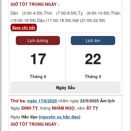
GIỜ TỐT TRONG NGÀY :
Dần (3:00-4:59),Thìn (7:00-8:59),Tỵ (9:00-10:59),Thân
(15:00-16:59),Dậu (17:00-18:59),Hợi (21:00-22:59)
Xem chi tiết
Lịch dương
Lịch âm
17
22
Tháng 6
Tháng 5
Ngày
Xấu
Thứ ba,
ngày 17/6/2025
nhằm ngày
22/5/2025 Âm lịch
Ngày
ĐINH TỴ
, tháng
NHÂM NGỌ
, năm
ẤT TỴ
Ngày
Hắc đạo (
nguyên vu hắc đạo
)
GIỜ TỐT TRONG NGÀY :