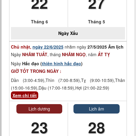
22
27
Tháng 6
Tháng 5
Ngày
Xấu
Chủ nhật,
ngày 22/6/2025
nhằm ngày
27/5/2025 Âm lịch
Ngày
NHÂM TUẤT
, tháng
NHÂM NGỌ
, năm
ẤT TỴ
Ngày
Hắc đạo (
thiên hình hắc đạo
)
GIỜ TỐT TRONG NGÀY :
Dần (3:00-4:59),Thìn (7:00-8:59),Tỵ (9:00-10:59),Thân
(15:00-16:59),Dậu (17:00-18:59),Hợi (21:00-22:59)
Xem chi tiết
Lịch dương
Lịch âm
23
28