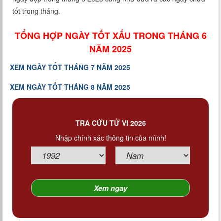
Xem tuổi
tốt trong tháng.
Xem bói
TỔNG HỢP NGÀY TỐT XẤU TRONG THÁNG 6
NĂM 2025
Tướng số
XEM NGÀY TỐT THÁNG 7 NĂM 2025
Cung hoàng đạo
XEM NGÀY TỐT THÁNG 8 NĂM 2025
TRA CỨU TỬ VI 2026
Nhập chính xác thông tin của mình!