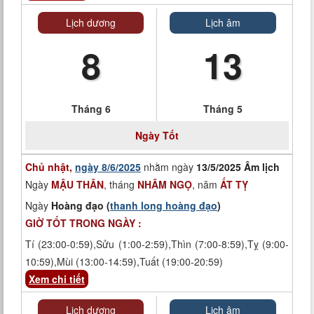
Lịch dương
Lịch âm
8
13
Tháng 6
Tháng 5
Ngày Tốt
Chủ nhật,
ngày 8/6/2025
nhằm ngày
13/5/2025 Âm lịch
Ngày
MẬU THÂN
, tháng
NHÂM NGỌ
, năm
ẤT TỴ
Ngày
Hoàng đạo (
thanh long hoàng đạo
)
GIỜ TỐT TRONG NGÀY :
Tí (23:00-0:59),Sửu (1:00-2:59),Thìn (7:00-8:59),Tỵ (9:00-
10:59),Mùi (13:00-14:59),Tuất (19:00-20:59)
Xem chi tiết
Lịch dương
Lịch âm