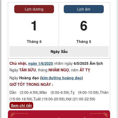
Lịch dương
Lịch âm
1
6
Tháng 6
Tháng 5
Ngày
Xấu
Chủ nhật,
ngày 1/6/2025
nhằm ngày
6/5/2025 Âm lịch
Ngày
TÂN SỬU
, tháng
NHÂM NGỌ
, năm
ẤT TỴ
Ngày
Hoàng đạo (
kim đường hoàng đạo
)
GIỜ TỐT TRONG NGÀY :
Dần (3:00-4:59),Mão (5:00-6:59),Tỵ (9:00-10:59),Thân
(15:00-16:59),Tuất (19:00-20:59),Hợi (21:00-22:59)
Xem chi tiết