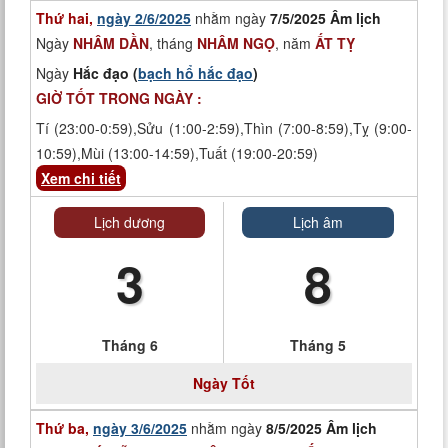
Thứ hai,
ngày 2/6/2025
nhằm ngày
7/5/2025 Âm lịch
Ngày
NHÂM DẦN
, tháng
NHÂM NGỌ
, năm
ẤT TỴ
Ngày
Hắc đạo (
bạch hổ hắc đạo
)
GIỜ TỐT TRONG NGÀY :
Tí (23:00-0:59),Sửu (1:00-2:59),Thìn (7:00-8:59),Tỵ (9:00-
10:59),Mùi (13:00-14:59),Tuất (19:00-20:59)
Xem chi tiết
Lịch dương
Lịch âm
3
8
Tháng 6
Tháng 5
Ngày Tốt
Thứ ba,
ngày 3/6/2025
nhằm ngày
8/5/2025 Âm lịch