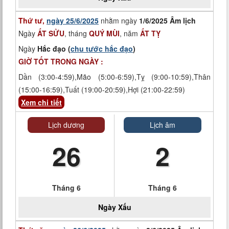
Thứ tư,
ngày 25/6/2025
nhằm ngày
1/6/2025 Âm lịch
Ngày
ẤT SỬU
, tháng
QUÝ MÙI
, năm
ẤT TỴ
Ngày
Hắc đạo (
chu tước hắc đạo
)
GIỜ TỐT TRONG NGÀY :
Dần (3:00-4:59),Mão (5:00-6:59),Tỵ (9:00-10:59),Thân
(15:00-16:59),Tuất (19:00-20:59),Hợi (21:00-22:59)
Xem chi tiết
Lịch dương
Lịch âm
26
2
Tháng 6
Tháng 6
Ngày
Xấu