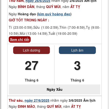
Thứ năm,
ngày 26/6/2025
nhằm ngày
2/6/2025 Âm lịch
Ngày
BÍNH DẦN
, tháng
QUÝ MÙI
, năm
ẤT TỴ
Ngày
Hoàng đạo (
kim quỹ hoàng đạo
)
GIỜ TỐT TRONG NGÀY :
Tí (23:00-0:59),Sửu (1:00-2:59),Thìn (7:00-8:59),Tỵ (9:00-
10:59),Mùi (13:00-14:59),Tuất (19:00-20:59)
Xem chi tiết
Lịch dương
Lịch âm
27
3
Tháng 6
Tháng 6
Ngày
Xấu
Thứ sáu,
ngày 27/6/2025
nhằm ngày
3/6/2025 Âm lịch
Ngày
ĐINH MÃO
, tháng
QUÝ MÙI
, năm
ẤT TỴ