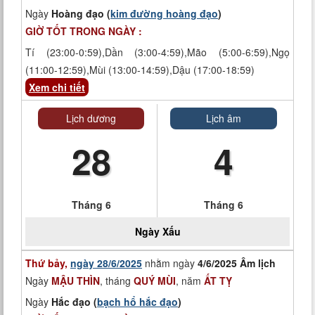
Ngày
Hoàng đạo (
kim đường hoàng đạo
)
GIỜ TỐT TRONG NGÀY :
Tí (23:00-0:59),Dần (3:00-4:59),Mão (5:00-6:59),Ngọ
(11:00-12:59),Mùi (13:00-14:59),Dậu (17:00-18:59)
Xem chi tiết
Lịch dương
Lịch âm
28
4
Tháng 6
Tháng 6
Ngày
Xấu
Thứ bảy,
ngày 28/6/2025
nhằm ngày
4/6/2025 Âm lịch
Ngày
MẬU THÌN
, tháng
QUÝ MÙI
, năm
ẤT TỴ
Ngày
Hắc đạo (
bạch hổ hắc đạo
)