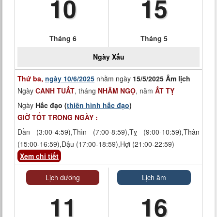
10
15
Tháng 6
Tháng 5
Ngày
Xấu
Thứ ba,
ngày 10/6/2025
nhằm ngày
15/5/2025 Âm lịch
Ngày
CANH TUẤT
, tháng
NHÂM NGỌ
, năm
ẤT TỴ
Ngày
Hắc đạo (
thiên hình hắc đạo
)
GIỜ TỐT TRONG NGÀY :
Dần (3:00-4:59),Thìn (7:00-8:59),Tỵ (9:00-10:59),Thân
(15:00-16:59),Dậu (17:00-18:59),Hợi (21:00-22:59)
Xem chi tiết
Lịch dương
Lịch âm
11
16