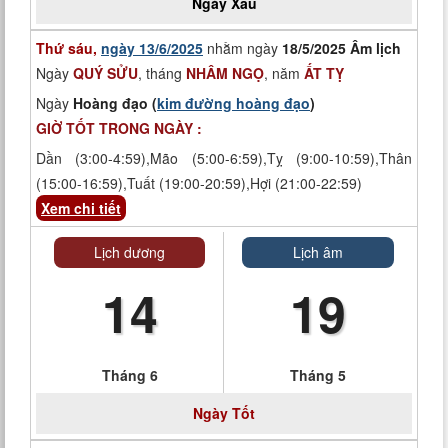
Ngày
Xấu
Thứ sáu,
ngày 13/6/2025
nhằm ngày
18/5/2025 Âm lịch
Ngày
QUÝ SỬU
, tháng
NHÂM NGỌ
, năm
ẤT TỴ
Ngày
Hoàng đạo (
kim đường hoàng đạo
)
GIỜ TỐT TRONG NGÀY :
Dần (3:00-4:59),Mão (5:00-6:59),Tỵ (9:00-10:59),Thân
(15:00-16:59),Tuất (19:00-20:59),Hợi (21:00-22:59)
Xem chi tiết
Lịch dương
Lịch âm
14
19
Tháng 6
Tháng 5
Ngày Tốt