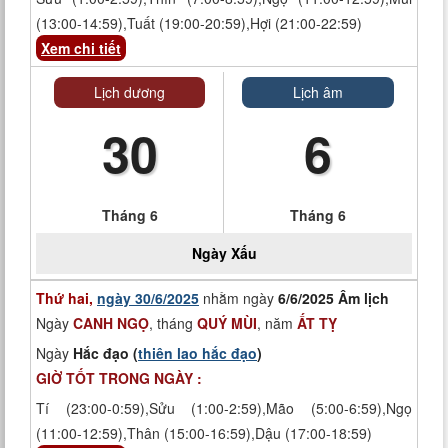
(13:00-14:59),Tuất (19:00-20:59),Hợi (21:00-22:59)
Xem chi tiết
Lịch dương
Lịch âm
30
6
Tháng 6
Tháng 6
Ngày
Xấu
Thứ hai,
ngày 30/6/2025
nhằm ngày
6/6/2025 Âm lịch
Ngày
CANH NGỌ
, tháng
QUÝ MÙI
, năm
ẤT TỴ
Ngày
Hắc đạo (
thiên lao hắc đạo
)
GIỜ TỐT TRONG NGÀY :
Tí (23:00-0:59),Sửu (1:00-2:59),Mão (5:00-6:59),Ngọ
(11:00-12:59),Thân (15:00-16:59),Dậu (17:00-18:59)