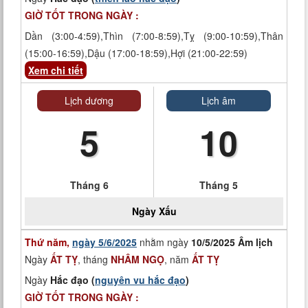
GIỜ TỐT TRONG NGÀY :
Dần (3:00-4:59),Thìn (7:00-8:59),Tỵ (9:00-10:59),Thân
(15:00-16:59),Dậu (17:00-18:59),Hợi (21:00-22:59)
Xem chi tiết
Lịch dương
Lịch âm
5
10
Tháng 6
Tháng 5
Ngày
Xấu
Thứ năm,
ngày 5/6/2025
nhằm ngày
10/5/2025 Âm lịch
Ngày
ẤT TỴ
, tháng
NHÂM NGỌ
, năm
ẤT TỴ
Ngày
Hắc đạo (
nguyên vu hắc đạo
)
GIỜ TỐT TRONG NGÀY :