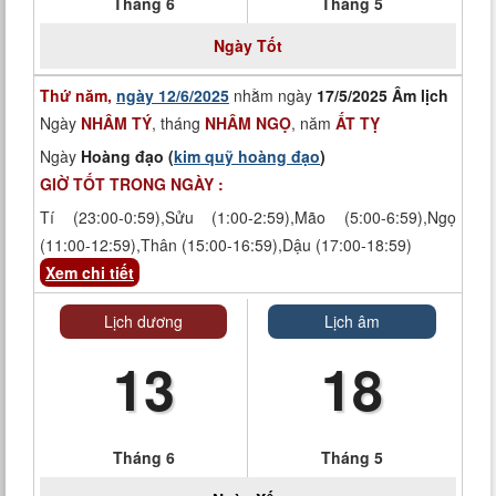
Tháng 6
Tháng 5
Ngày Tốt
Thứ năm,
ngày 12/6/2025
nhằm ngày
17/5/2025 Âm lịch
Ngày
NHÂM TÝ
, tháng
NHÂM NGỌ
, năm
ẤT TỴ
Ngày
Hoàng đạo (
kim quỹ hoàng đạo
)
GIỜ TỐT TRONG NGÀY :
Tí (23:00-0:59),Sửu (1:00-2:59),Mão (5:00-6:59),Ngọ
(11:00-12:59),Thân (15:00-16:59),Dậu (17:00-18:59)
Xem chi tiết
Lịch dương
Lịch âm
13
18
Tháng 6
Tháng 5