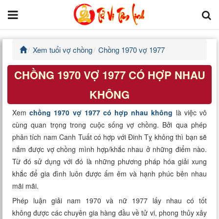
Xem tuổi vợ chồng
Chồng 1970 vợ 1977
Trang chủ
CHỒNG 1970 VỢ 1977 CÓ HỢP NHAU
Tử Vi Đẩu Số
KHÔNG
Tử Vi 12 Con Giáp
Xem
chồng 1970 vợ 1977 có hợp nhau không
là việc vô
cùng quan trọng trong cuộc sống vợ chồng. Bởi qua phép
Phong thủy
phân tích nam Canh Tuất có hợp với Đinh Tỵ không thì bạn sẽ
nắm được vợ chồng mình hợp/khắc nhau ở những điểm nào.
Kinh Dịch
Từ đó sử dụng với đó là những phương pháp hóa giải xung
khắc để gia đình luôn được ấm êm và hạnh phúc bên nhau
Văn Hoa Tâm linh
mãi mãi.
Xem ngày
Phép luận giải nam 1970 và nữ 1977 lấy nhau có tốt
không được các chuyên gia hàng đầu về tử vi, phong thủy xây