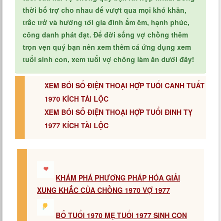
thời bổ trợ cho nhau để vượt qua mọi khó khăn,
trắc trở và hướng tới gia đình ấm êm, hạnh phúc,
công danh phát đạt. Để đời sống vợ chồng thêm
trọn vẹn quý bạn nên xem thêm cá ứng dụng xem
tuổi sinh con, xem tuổi vợ chồng làm ăn dưới đây!
XEM BÓI SỐ ĐIỆN THOẠI HỢP TUỔI CANH TUẤT
1970 KÍCH TÀI LỘC
XEM BÓI SỐ ĐIỆN THOẠI HỢP TUỔI ĐINH TỴ
1977 KÍCH TÀI LỘC
KHÁM PHÁ PHƯƠNG PHÁP HÓA GIẢI
XUNG KHẮC CỦA CHỒNG 1970 VỢ 1977
BỐ TUỔI 1970 MẸ TUỔI 1977 SINH CON