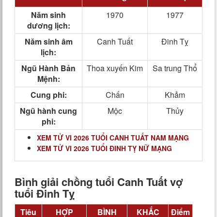
Năm sinh
1970
1977
dương lịch:
Năm sinh âm
Canh Tuất
Đinh Tỵ
lịch:
Ngũ Hành Bản
Thoa xuyến Kim
Sa trung Thổ
Mệnh:
Cung phi:
Chấn
Khảm
Ngũ hành cung
Mộc
Thủy
phi:
XEM TỬ VI 2026 TUỔI CANH TUẤT NAM MẠNG
XEM TỬ VI 2026 TUỔI ĐINH TỴ NỮ MẠNG
Bình giải chồng tuổi Canh Tuất vợ
tuổi Đinh Tỵ
Tiêu
HỢP
BÌNH
KHẮC
Điểm