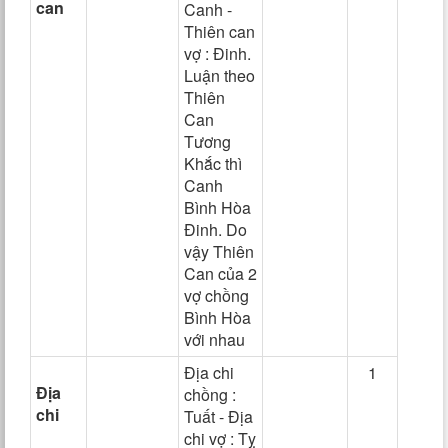
can
Canh -
Thiên can
vợ : Đinh.
Luận theo
Thiên
Can
Tương
Khắc thì
Canh
Bình Hòa
Đinh. Do
vậy Thiên
Can của 2
vợ chồng
Bình Hòa
với nhau
Địa chi
1
Địa
chồng :
chi
Tuất - Địa
chi vợ : Tỵ