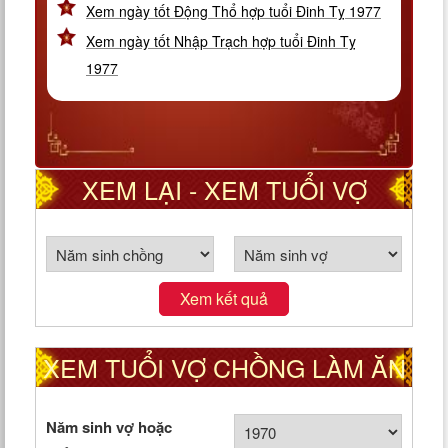
Xem ngày tốt Động Thổ hợp tuổi Đinh Tỵ 1977
Xem ngày tốt Nhập Trạch hợp tuổi Đinh Tỵ
1977
XEM LẠI - XEM TUỔI VỢ
CHỒNG THEO CUNG PHI
Xem kết quả
XEM TUỔI VỢ CHỒNG LÀM ĂN
TỐT HAY XẤU
Năm sinh vợ hoặc