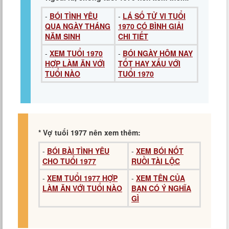
-
BÓI TÌNH YÊU
-
LÁ SỐ TỬ VI TUỔI
QUA NGÀY THÁNG
1970 CÓ BÌNH GIẢI
NĂM SINH
CHI TIẾT
-
XEM TUỔI 1970
-
BÓI NGÀY HÔM NAY
HỢP LÀM ĂN VỚI
TỐT HAY XẤU VỚI
TUỔI NÀO
TUỔI 1970
* Vợ tuổi 1977 nên xem thêm:
-
BÓI BÀI TÌNH YÊU
-
XEM BÓI NỐT
CHO TUỔI 1977
RUỒI TÀI LỘC
-
XEM TUỔI 1977 HỢP
-
XEM TÊN CỦA
LÀM ĂN VỚI TUỔI NÀO
BẠN CÓ Ý NGHĨA
GÌ