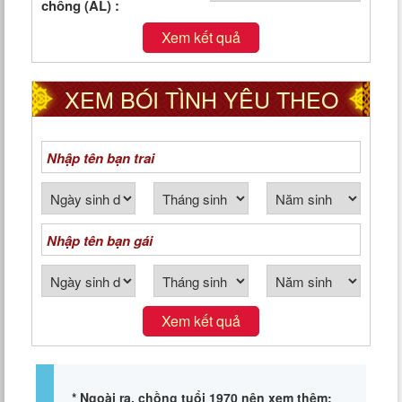
chồng (AL) :
Xem kết quả
XEM BÓI TÌNH YÊU THEO
NGÀY THÁNG NĂM SINH
Xem kết quả
* Ngoài ra, chồng tuổi 1970 nên xem thêm: