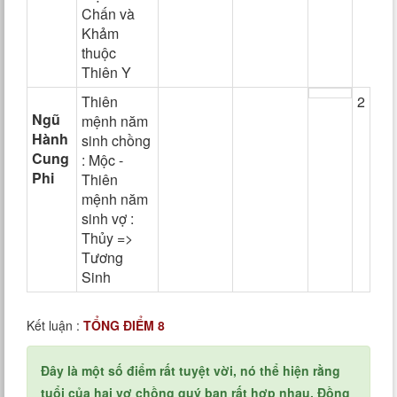
Chấn và
Khảm
thuộc
Thiên Y
Thiên
2
Ngũ
mệnh năm
Hành
sinh chồng
Cung
: Mộc -
Phi
Thiên
mệnh năm
sinh vợ :
Thủy =>
Tương
Sinh
Kết luận :
TỔNG ĐIỂM 8
Đây là một số điểm rất tuyệt vời, nó thể hiện rằng
tuổi của hai vợ chồng quý bạn rất hợp nhau. Đồng