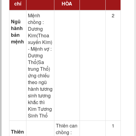
chí
HÒA
Mệnh
2
Ngũ
chồng :
hành
Dương
bản
Kim(Thoa
mệnh
xuyến Kim)
- Mệnh vợ :
Dương
Thổ(Sa
trung Thổ)
ứng chiếu
theo ngũ
hành tương
sinh tương
khắc thì
Kim Tương
Sinh Thổ
Thiên can
1
Thiên
chồng :