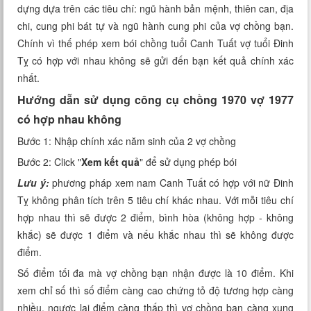
dựng dựa trên các tiêu chí: ngũ hành bản mệnh, thiên can, địa
Xem tuổi
chi, cung phi bát tự và ngũ hành cung phi của vợ chồng bạn.
Chính vì thế phép xem bói chồng tuổi Canh Tuất vợ tuổi Đinh
Xem bói
Tỵ có hợp với nhau không sẽ gửi đến bạn kết quả chính xác
nhất.
Tướng số
Hướng dẫn sử dụng công cụ chồng 1970 vợ 1977
Cung hoàng đạo
có hợp nhau không
Bước 1: Nhập chính xác năm sinh của 2 vợ chồng
Bước 2: Click "
Xem kết quả
" để sử dụng phép bói
Lưu ý:
phương pháp xem nam Canh Tuất có hợp với nữ Đinh
Tỵ không phân tích trên 5 tiêu chí khác nhau. Với mỗi tiêu chí
hợp nhau thì sẽ được 2 điểm, bình hòa (không hợp - không
khắc) sẽ được 1 điểm và nếu khắc nhau thì sẽ không được
điểm.
Số điểm tối đa mà vợ chồng bạn nhận được là 10 điểm. Khi
xem chỉ số thì số điểm càng cao chứng tỏ độ tương hợp càng
nhiều, ngược lại điểm càng thấp thì vợ chồng bạn càng xung