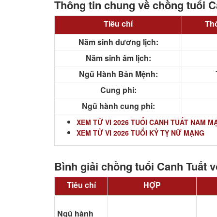
Thông tin chung về chồng tuổi C
Tiêu chí
Thô
Năm sinh dương lịch:
Năm sinh âm lịch:
Ngũ Hành Bản Mệnh:
Cung phi:
Ngũ hành cung phi:
XEM TỬ VI 2026 TUỔI CANH TUẤT NAM M
XEM TỬ VI 2026 TUỔI KỶ TỴ NỮ MẠNG
Bình giải chồng tuổi Canh Tuất v
Tiêu chí
HỢP
Ngũ hành