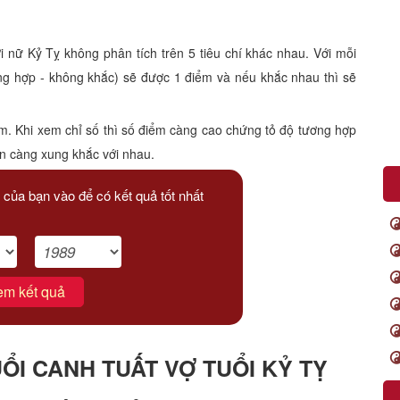
ữ Kỷ Tỵ không phân tích trên 5 tiêu chí khác nhau. Với mỗi
ông hợp - không khắc) sẽ được 1 điểm và nếu khắc nhau thì sẽ
m. Khi xem chỉ số thì số điểm càng cao chứng tỏ độ tương hợp
ạn càng xung khắc với nhau.
 của bạn vào để có kết quả tốt nhất
em kết quả
I CANH TUẤT VỢ TUỔI KỶ TỴ