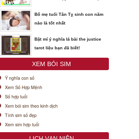
Bố mẹ tuổi Tân Tỵ sinh con năm
nào là tốt nhất
Bật mí ý nghĩa lá bài the justice
tarot liệu bạn đã biết!
XEM BÓI SIM
Ý nghĩa con số
Xem Số Hợp Mệnh
Số hợp tuổi
Xem bói sim theo kinh dịch
Tính sim số đẹp
Xem sim hợp tuổi
LỊCH VẠN NIÊN