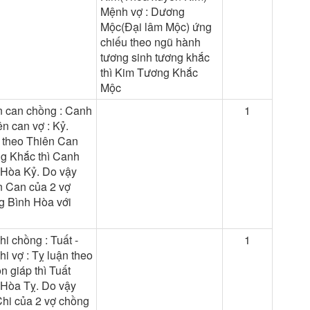
Mệnh vợ : Dương
Mộc(Đại lâm Mộc) ứng
chiếu theo ngũ hành
tương sinh tương khắc
thì Kim Tương Khắc
Mộc
n can chồng : Canh
1
ên can vợ : Kỷ.
 theo Thiên Can
g Khắc thì Canh
 Hòa Kỷ. Do vậy
n Can của 2 vợ
g Bình Hòa với
hi chồng : Tuất -
1
hi vợ : Tỵ luận theo
n giáp thì Tuất
 Hòa Tỵ. Do vậy
Chi của 2 vợ chồng