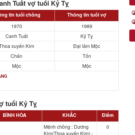
anh Tuất vợ tuổi Kỷ Tỵ
ng tin tuổi chồng
Thông tin tuổi vợ
1970
1989
Canh Tuất
Kỷ Tỵ
Thoa xuyến Kim
Đại lâm Mộc
Chấn
Tốn
Mộc
Mộc
ẠNG
ợ tuổi Kỷ Tỵ
BÌNH HÒA
KHẮC
Điểm
Mệnh chồng : Dương
0
Kim(Thoa xuyến Kim) -