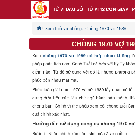
TỬ VI ĐẨU SỐ
TỬ VI 12 CON GIÁP
Xem tuổi vợ chồng
Chồng 1970 vợ 1989
Trang chủ
CHỒNG 1970 VỢ 1
Tử Vi Đẩu Số
Xem
chồng 1970 vợ 1989 có hợp nhau không
l
Tử Vi 12 Con Giáp
phép phân tích nam Canh Tuất có hợp với Kỷ Tỵ khô
điểm nào. Từ đó sử dụng với đó là những phương p
Phong thủy
phúc bên nhau mãi mãi.
Phép luận giải nam 1970 và nữ 1989 lấy nhau có tốt
Kinh Dịch
dựng dựa trên các tiêu chí: ngũ hành bản mệnh, thi
chồng bạn. Chính vì thế phép xem bói chồng tuổi Can
Văn Hoa Tâm linh
quả chính xác nhất.
Hướng dẫn sử dụng công cụ chồng 1970 vợ
Xem ngày
Bước 1: Nhập chính xác năm sinh của 2 vợ chồng