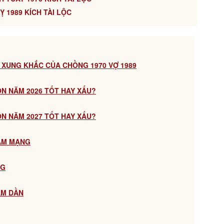
Ỵ 1989 KÍCH TÀI LỘC
 XUNG KHẮC CỦA CHỒNG 1970 VỢ 1989
CON NĂM 2026 TỐT HAY XẤU?
CON NĂM 2027 TỐT HAY XẤU?
NAM MẠNG
NG
ÂM DẦN