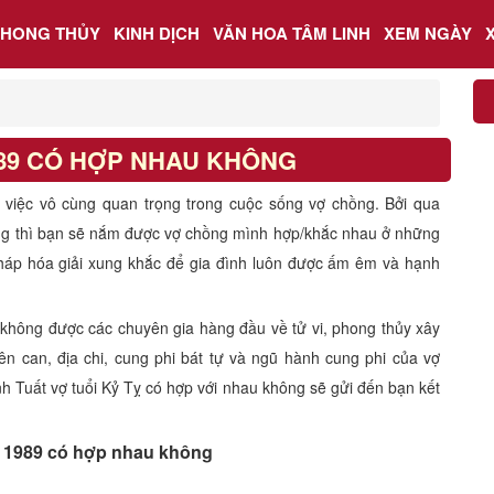
PHONG THỦY
KINH DỊCH
VĂN HOA TÂM LINH
XEM NGÀY
989 CÓ HỢP NHAU KHÔNG
à việc vô cùng quan trọng trong cuộc sống vợ chồng. Bởi qua
ng thì bạn sẽ nắm được vợ chồng mình hợp/khắc nhau ở những
háp hóa giải xung khắc để gia đình luôn được ấm êm và hạnh
 không được các chuyên gia hàng đầu về tử vi, phong thủy xây
ên can, địa chi, cung phi bát tự và ngũ hành cung phi của vợ
h Tuất vợ tuổi Kỷ Tỵ có hợp với nhau không sẽ gửi đến bạn kết
 1989 có hợp nhau không