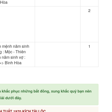
 Hòa
2
n mệnh năm sinh
1
 : Mộc - Thiên
 năm sinh vợ :
=> Bình Hòa
à khắc phục những bất đồng, xung khắc quý bạn nên
ải dưới đây.
H TUẤT 1970 KÍCH TÀI LỘC