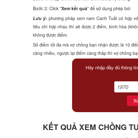
Xem tuổi
Bước 2: Click "
Xem kết quả
" để sử dụng phép bói
Lưu ý:
phương pháp xem nam Canh Tuất có hợp với n
Xem bói
tiêu chí hợp nhau thì sẽ được 2 điểm, bình hòa (kh
không được điểm.
Tướng số
Số điểm tối đa mà vợ chồng bạn nhận được là 10 điể
Cung hoàng đạo
càng nhiều, ngược lại điểm càng thấp thì vợ chồng b
Hãy nhập đầy đủ thông tin
X
KẾT QUẢ XEM CHỒNG TUỔ