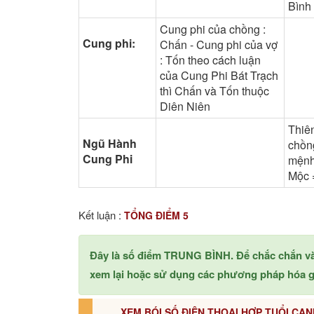
Bình
Cung phi của chồng :
Cung phi:
Chấn - Cung phi của vợ
: Tốn theo cách luận
của Cung Phi Bát Trạch
thì Chấn và Tốn thuộc
Diên Niên
Thiê
Ngũ Hành
chồng
Cung Phi
mệnh
Mộc 
Kết luận :
TỔNG ĐIỂM 5
Đây là số điểm TRUNG BÌNH. Để chắc chắn v
xem lại hoặc sử dụng các phương pháp hóa gi
XEM BÓI SỐ ĐIỆN THOẠI HỢP TUỔI CAN