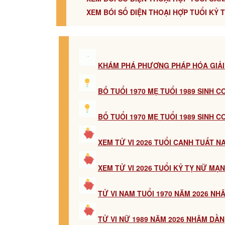
XEM BÓI SỐ ĐIỆN THOẠI HỢP TUỔI KỶ T
KHÁM PHÁ PHƯƠNG PHÁP HÓA GIẢI
BỐ TUỔI 1970 MẸ TUỔI 1989 SINH 
BỐ TUỔI 1970 MẸ TUỔI 1989 SINH 
XEM TỬ VI 2026 TUỔI CANH TUẤT 
XEM TỬ VI 2026 TUỔI KỶ TỴ NỮ MẠ
TỬ VI NAM TUỔI 1970 NĂM 2026 NH
TỬ VI NỮ 1989 NĂM 2026 NHÂM DẦN