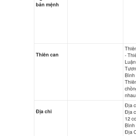
bản mệnh
Thiê
Thiên can
- Thi
Luận
Tươn
Bình
Thiê
chồn
nhau
Địa c
Địa chi
Địa c
12 co
Bình
Địa 