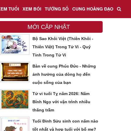
XEM TUỔI
XEM BÓI
TƯỚNG SỐ
CUNG HOÀNG ĐẠO
MỚI CẬP NHẬT
Bộ Sao Khôi Việt (Thiên Khôi -
Thiên Việt) Trong Tử Vi - Quý
Tinh Trong Tử Vi
Bàn về cung Phúc Đức - Những
ảnh hưởng của dòng họ đến
cuộc sống của bạn
Tử vi tuổi Tỵ năm 2026: Năm
Bính Ngọ với vận trình nhiều
thăng trầm
Tuổi Đinh Sửu sinh con năm nào
tốt nhất và hợp tuổi với bố mẹ?