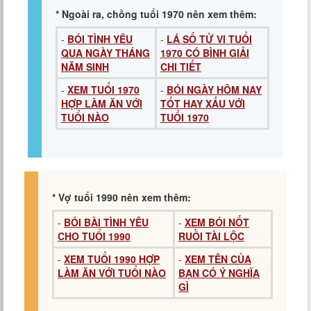
* Ngoài ra, chồng tuổi 1970 nên xem thêm:
-
BÓI TÌNH YÊU
-
LÁ SỐ TỬ VI TUỔI
QUA NGÀY THÁNG
1970 CÓ BÌNH GIẢI
NĂM SINH
CHI TIẾT
-
XEM TUỔI 1970
-
BÓI NGÀY HÔM NAY
HỢP LÀM ĂN VỚI
TỐT HAY XẤU VỚI
TUỔI NÀO
TUỔI 1970
* Vợ tuổi 1990 nên xem thêm:
-
BÓI BÀI TÌNH YÊU
-
XEM BÓI NỐT
CHO TUỔI 1990
RUỒI TÀI LỘC
-
XEM TUỔI 1990 HỢP
-
XEM TÊN CỦA
LÀM ĂN VỚI TUỔI NÀO
BẠN CÓ Ý NGHĨA
GÌ