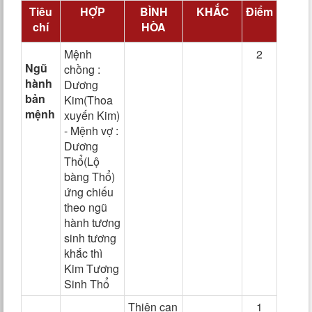
Tiêu
HỢP
BÌNH
KHẮC
Điểm
chí
HÒA
Mệnh
2
Ngũ
chồng :
hành
Dương
bản
Kim(Thoa
mệnh
xuyến Kim)
- Mệnh vợ :
Dương
Thổ(Lộ
bàng Thổ)
ứng chiếu
theo ngũ
hành tương
sinh tương
khắc thì
Kim Tương
Sinh Thổ
Thiên can
1