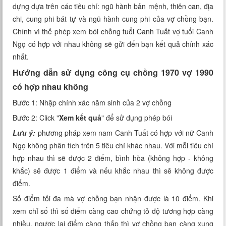
dựng dựa trên các tiêu chí: ngũ hành bản mệnh, thiên can, địa
Xem tuổi
chi, cung phi bát tự và ngũ hành cung phi của vợ chồng bạn.
Chính vì thế phép xem bói chồng tuổi Canh Tuất vợ tuổi Canh
Xem bói
Ngọ có hợp với nhau không sẽ gửi đến bạn kết quả chính xác
nhất.
Tướng số
Hướng dẫn sử dụng công cụ chồng 1970 vợ 1990
Cung hoàng đạo
có hợp nhau không
Bước 1: Nhập chính xác năm sinh của 2 vợ chồng
Bước 2: Click "
Xem kết quả
" để sử dụng phép bói
Lưu ý:
phương pháp xem nam Canh Tuất có hợp với nữ Canh
Ngọ không phân tích trên 5 tiêu chí khác nhau. Với mỗi tiêu chí
hợp nhau thì sẽ được 2 điểm, bình hòa (không hợp - không
khắc) sẽ được 1 điểm và nếu khắc nhau thì sẽ không được
điểm.
Số điểm tối đa mà vợ chồng bạn nhận được là 10 điểm. Khi
xem chỉ số thì số điểm càng cao chứng tỏ độ tương hợp càng
nhiều, ngược lại điểm càng thấp thì vợ chồng bạn càng xung