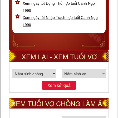
Xem ngày tốt Động Thổ hợp tuổi Canh Ngọ
1990
Xem ngày tốt Nhập Trạch hợp tuổi Canh Ngọ
1990
XEM LẠI - XEM TUỔI VỢ
CHỒNG THEO CUNG PHI
Xem kết quả
XEM TUỔI VỢ CHỒNG LÀM ĂN
TỐT HAY XẤU