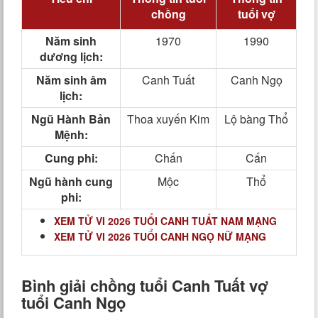
chồng
tuổi vợ
Năm sinh
1970
1990
dương lịch:
Năm sinh âm
Canh Tuất
Canh Ngọ
lịch:
Ngũ Hành Bản
Thoa xuyến Kim
Lộ bàng Thổ
Mệnh:
Cung phi:
Chấn
Cấn
Ngũ hành cung
Mộc
Thổ
phi:
XEM TỬ VI 2026 TUỔI CANH TUẤT NAM MẠNG
XEM TỬ VI 2026 TUỔI CANH NGỌ NỮ MẠNG
Bình giải chồng tuổi Canh Tuất vợ
tuổi Canh Ngọ