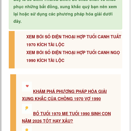
phục những bất đồng, xung khắc quý bạn nên xem
lại hoặc sử dụng các phương pháp hóa giải dưới
đây.
XEM BÓI SỐ ĐIỆN THOẠI HỢP TUỔI CANH TUẤT
1970 KÍCH TÀI LỘC
XEM BÓI SỐ ĐIỆN THOẠI HỢP TUỔI CANH NGỌ
1990 KÍCH TÀI LỘC
KHÁM PHÁ PHƯƠNG PHÁP HÓA GIẢI
XUNG KHẮC CỦA CHỒNG 1970 VỢ 1990
BỐ TUỔI 1970 MẸ TUỔI 1990 SINH CON
NĂM 2026 TỐT HAY XẤU?