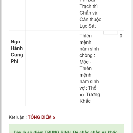
Trạch thì
Chấn và
Cấn thuộc
Lục Sát
Thiên
0
Ngũ
mệnh
Hành
năm sinh
Cung
chồng :
Phi
Mộc -
Thiên
mệnh
năm sinh
vợ : Thổ
=> Tương
Khắc
Kết luận :
TỔNG ĐIỂM 5
Đây là số điểm TRUNG BÌNH. Để chắc chắn và khắc