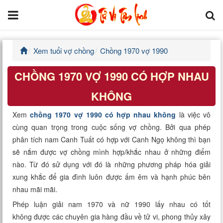
Xem tuổi vợ chồng
Chồng 1970 vợ 1990
Trang chủ
CHỒNG 1970 VỢ 1990 CÓ HỢP NHAU
Tử Vi Đẩu Số
KHÔNG
Tử Vi 12 Con Giáp
Xem
chồng 1970 vợ 1990 có hợp nhau không
là việc vô
cùng quan trọng trong cuộc sống vợ chồng. Bởi qua phép
Phong thủy
phân tích nam Canh Tuất có hợp với Canh Ngọ không thì bạn
sẽ nắm được vợ chồng mình hợp/khắc nhau ở những điểm
Kinh Dịch
nào. Từ đó sử dụng với đó là những phương pháp hóa giải
xung khắc để gia đình luôn được ấm êm và hạnh phúc bên
Văn Hoa Tâm linh
nhau mãi mãi.
Xem ngày
Phép luận giải nam 1970 và nữ 1990 lấy nhau có tốt
không được các chuyên gia hàng đầu về tử vi, phong thủy xây