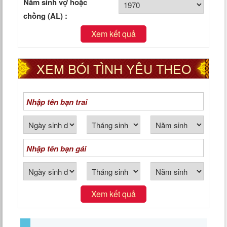
Năm sinh vợ hoặc
chồng (AL) :
Xem kết quả
XEM BÓI TÌNH YÊU THEO
NGÀY THÁNG NĂM SINH
Xem kết quả