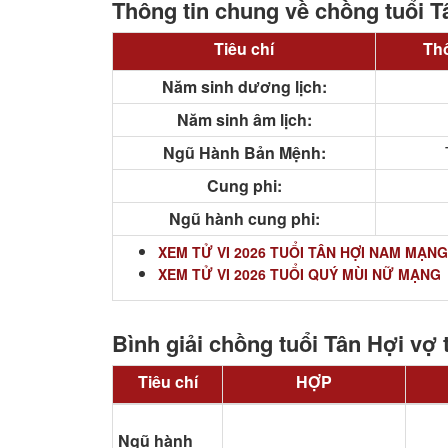
Thông tin chung về chồng tuổi T
Tiêu chí
Thô
Năm sinh dương lịch:
Năm sinh âm lịch:
Ngũ Hành Bản Mệnh:
Cung phi:
Ngũ hành cung phi:
XEM TỬ VI 2026 TUỔI TÂN HỢI NAM MẠNG
XEM TỬ VI 2026 TUỔI QUÝ MÙI NỮ MẠNG
Bình giải chồng tuổi Tân Hợi vợ 
Tiêu chí
HỢP
Ngũ hành