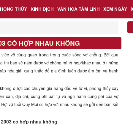
PHONG THỦY
KINH DỊCH
VĂN HOA TÂM LINH
XEM NGÀY
003 CÓ HỢP NHAU KHÔNG
à việc vô cùng quan trọng trong cuộc sống vợ chồng. Bởi qua
ng thì bạn sẽ nắm được vợ chồng mình hợp/khắc nhau ở những
háp hóa giải xung khắc để gia đình luôn được ấm êm và hạnh
 không được các chuyên gia hàng đầu về tử vi, phong thủy xây
ên can, địa chi, cung phi bát tự và ngũ hành cung phi của vợ
 Hợi vợ tuổi Quý Mùi có hợp với nhau không sẽ gửi đến bạn kết
 2003 có hợp nhau không