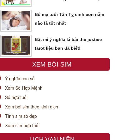
Bố mẹ tuổi Tân Tỵ sinh con năm
nào là tốt nhất
Bật mí ý nghĩa lá bài the justice
tarot liệu bạn đã biết!
XEM BÓI SIM
Ý nghĩa con số
Xem Số Hợp Mệnh
Số hợp tuổi
Xem bói sim theo kinh dịch
Tính sim số đẹp
Xem sim hợp tuổi
LỊCH VẠN NIÊN