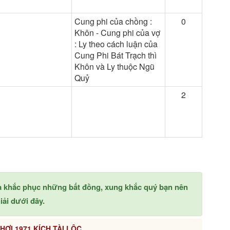
Cung phi của chồng :
0
Khôn - Cung phi của vợ
: Ly theo cách luận của
Cung Phi Bát Trạch thì
Khôn và Ly thuộc Ngũ
Quỷ
2
à khắc phục những bất đồng, xung khắc quý bạn nên
ải dưới đây.
HỢI 1971 KÍCH TÀI LỘC