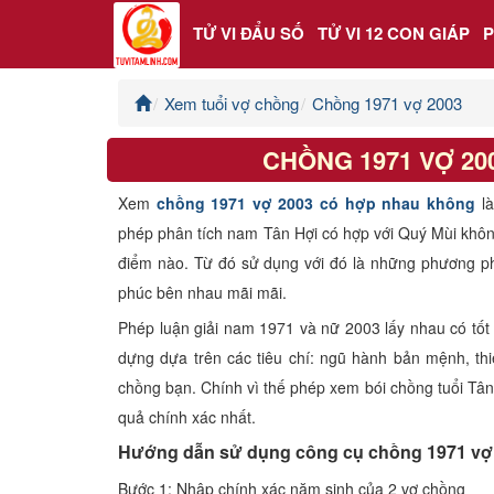
TỬ VI ĐẨU SỐ
TỬ VI 12 CON GIÁP
Xem tuổi vợ chồng
Chồng 1971 vợ 2003
Trang chủ
CHỒNG 1971 VỢ 2
Tử Vi Đẩu Số
Xem
chồng 1971 vợ 2003 có hợp nhau không
l
Tử Vi 12 Con Giáp
phép phân tích nam Tân Hợi có hợp với Quý Mùi khô
điểm nào. Từ đó sử dụng với đó là những phương p
Phong thủy
phúc bên nhau mãi mãi.
Phép luận giải nam 1971 và nữ 2003 lấy nhau có tốt
Kinh Dịch
dựng dựa trên các tiêu chí: ngũ hành bản mệnh, thi
chồng bạn. Chính vì thế phép xem bói chồng tuổi Tân
Văn Hoa Tâm linh
quả chính xác nhất.
Hướng dẫn sử dụng công cụ chồng 1971 vợ
Xem ngày
Bước 1: Nhập chính xác năm sinh của 2 vợ chồng