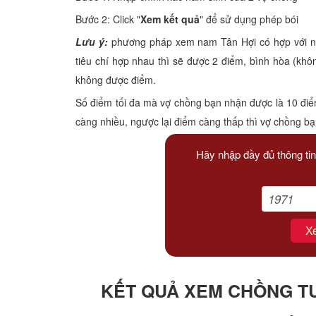
Xem tuổi
Bước 2: Click "
Xem kết quả
" để sử dụng phép bói
Lưu ý:
phương pháp xem nam Tân Hợi có hợp với nữ 
Xem bói
tiêu chí hợp nhau thì sẽ được 2 điểm, bình hòa (kh
không được điểm.
Tướng số
Số điểm tối đa mà vợ chồng bạn nhận được là 10 điể
Cung hoàng đạo
càng nhiều, ngược lại điểm càng thấp thì vợ chồng b
Hãy nhập đầy đủ thông tin
X
KẾT QUẢ XEM CHỒNG TUỔ