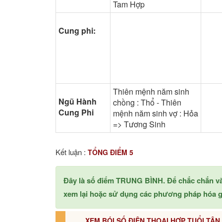
Tam Hợp
Cung phi:
Thiên mệnh năm sinh
Ngũ Hành
chồng : Thổ - Thiên
Cung Phi
mệnh năm sinh vợ : Hỏa
=> Tương Sinh
Kết luận :
TỔNG ĐIỂM 5
Đây là số điểm TRUNG BÌNH. Để chắc chắn v
xem lại hoặc sử dụng các phương pháp hóa gi
XEM BÓI SỐ ĐIỆN THOẠI HỢP TUỔI TÂN 