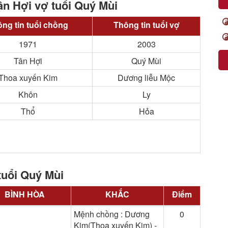
ân Hợi vợ tuổi Quý Mùi
ng tin tuổi chồng
Thông tin tuổi vợ
1971
2003
Tân Hợi
Quý Mùi
Thoa xuyến Kim
Dương liễu Mộc
Khôn
Ly
Thổ
Hỏa
tuổi Quý Mùi
BÌNH HÒA
KHẮC
Điểm
Mệnh chồng : Dương
0
Kim(Thoa xuyến Kim) -