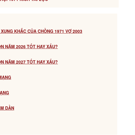
 XUNG KHẮC CỦA CHỒNG 1971 VỢ 2003
CON NĂM 2026 TỐT HAY XẤU?
CON NĂM 2027 TỐT HAY XẤU?
 MẠNG
MẠNG
ÂM DẦN