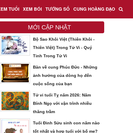
XEM TUỔI
XEM BÓI
TƯỚNG SỐ
CUNG HOÀNG ĐẠO
MỚI CẬP NHẬT
Bộ Sao Khôi Việt (Thiên Khôi -
Thiên Việt) Trong Tử Vi - Quý
Tinh Trong Tử Vi
Bàn về cung Phúc Đức - Những
ảnh hưởng của dòng họ đến
cuộc sống của bạn
Tử vi tuổi Tỵ năm 2026: Năm
Bính Ngọ với vận trình nhiều
thăng trầm
Tuổi Đinh Sửu sinh con năm nào
tốt nhất và hợp tuổi với bố mẹ?