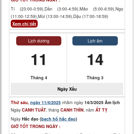
Tí (23:00-0:59),Dần (3:00-4:59),Mão (5:00-6:59),Ngọ
(11:00-12:59),Mùi (13:00-14:59),Dậu (17:00-18:59)
Xem chi tiết
Lịch dương
Lịch âm
11
14
Tháng 4
Tháng 3
Ngày
Xấu
Thứ sáu,
ngày 11/4/2025
nhằm ngày
14/3/2025 Âm lịch
Ngày
CANH TUẤT
, tháng
CANH THÌN
, năm
ẤT TỴ
Ngày
Hắc đạo (
bạch hổ hắc đạo
)
GIỜ TỐT TRONG NGÀY :