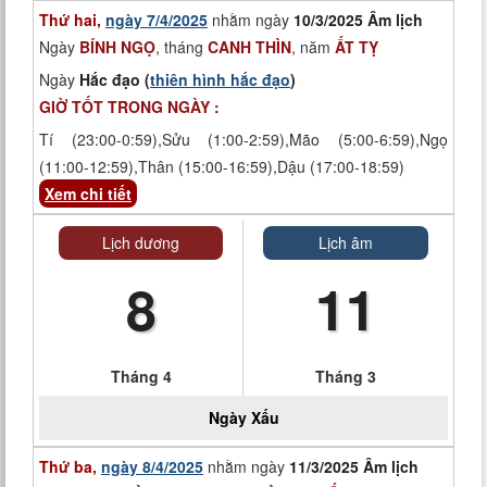
Thứ hai,
ngày 7/4/2025
nhằm ngày
10/3/2025 Âm lịch
Ngày
BÍNH NGỌ
, tháng
CANH THÌN
, năm
ẤT TỴ
Ngày
Hắc đạo (
thiên hình hắc đạo
)
GIỜ TỐT TRONG NGÀY :
Tí (23:00-0:59),Sửu (1:00-2:59),Mão (5:00-6:59),Ngọ
(11:00-12:59),Thân (15:00-16:59),Dậu (17:00-18:59)
Xem chi tiết
Lịch dương
Lịch âm
8
11
Tháng 4
Tháng 3
Ngày
Xấu
Thứ ba,
ngày 8/4/2025
nhằm ngày
11/3/2025 Âm lịch