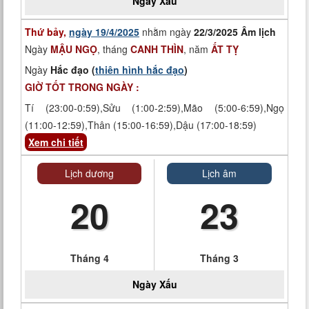
Ngày
Xấu
Thứ bảy,
ngày 19/4/2025
nhằm ngày
22/3/2025 Âm lịch
Ngày
MẬU NGỌ
, tháng
CANH THÌN
, năm
ẤT TỴ
Ngày
Hắc đạo (
thiên hình hắc đạo
)
GIỜ TỐT TRONG NGÀY :
Tí (23:00-0:59),Sửu (1:00-2:59),Mão (5:00-6:59),Ngọ
(11:00-12:59),Thân (15:00-16:59),Dậu (17:00-18:59)
Xem chi tiết
Lịch dương
Lịch âm
20
23
Tháng 4
Tháng 3
Ngày
Xấu