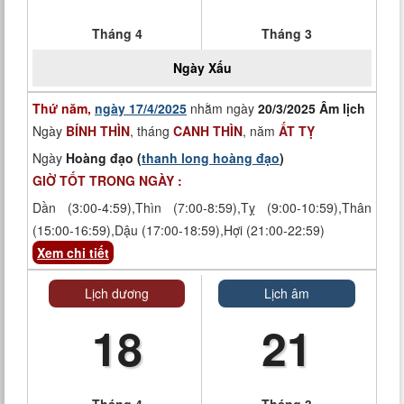
Tháng 4
Tháng 3
Ngày
Xấu
Thứ năm,
ngày 17/4/2025
nhằm ngày
20/3/2025 Âm lịch
Ngày
BÍNH THÌN
, tháng
CANH THÌN
, năm
ẤT TỴ
Ngày
Hoàng đạo (
thanh long hoàng đạo
)
GIỜ TỐT TRONG NGÀY :
Dần (3:00-4:59),Thìn (7:00-8:59),Tỵ (9:00-10:59),Thân
(15:00-16:59),Dậu (17:00-18:59),Hợi (21:00-22:59)
Xem chi tiết
Lịch dương
Lịch âm
18
21