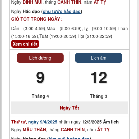
Ngày
ĐINH MÙI
, tháng
CANH THÌN
, năm
ẤT TỴ
Ngày
Hắc đạo (
chu tước hắc đạo
)
GIỜ TỐT TRONG NGÀY :
Dần (3:00-4:59),Mão (5:00-6:59),Tỵ (9:00-10:59),Thân
(15:00-16:59),Tuất (19:00-20:59),Hợi (21:00-22:59)
Xem chi tiết
Lịch dương
Lịch âm
9
12
Tháng 4
Tháng 3
Ngày
Tốt
Thứ tư,
ngày 9/4/2025
nhằm ngày
12/3/2025 Âm lịch
Ngày
MẬU THÂN
, tháng
CANH THÌN
, năm
ẤT TỴ
Ngày
Hoàng đạo (
kim quỹ hoàng đạo
)