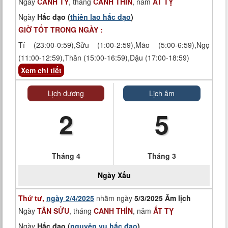
Ngày
CANH TÝ
, tháng
CANH THÌN
, năm
ẤT TỴ
Ngày
Hắc đạo (
thiên lao hắc đạo
)
GIỜ TỐT TRONG NGÀY :
Tí (23:00-0:59),Sửu (1:00-2:59),Mão (5:00-6:59),Ngọ
(11:00-12:59),Thân (15:00-16:59),Dậu (17:00-18:59)
Xem chi tiết
Lịch dương
Lịch âm
2
5
Tháng 4
Tháng 3
Ngày
Xấu
Thứ tư,
ngày 2/4/2025
nhằm ngày
5/3/2025 Âm lịch
Ngày
TÂN SỬU
, tháng
CANH THÌN
, năm
ẤT TỴ
Ngày
Hắc đạo (
nguyên vu hắc đạo
)