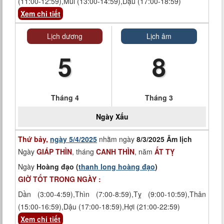
(11:00-12:59),Mùi (13:00-14:59),Dậu (17:00-18:59)
Xem chi tiết
Lịch dương
Lịch âm
5
8
Tháng 4
Tháng 3
Ngày
Xấu
Thứ bảy,
ngày 5/4/2025
nhằm ngày
8/3/2025 Âm lịch
Ngày
GIÁP THÌN
, tháng
CANH THÌN
, năm
ẤT TỴ
Ngày
Hoàng đạo (
thanh long hoàng đạo
)
GIỜ TỐT TRONG NGÀY :
Dần (3:00-4:59),Thìn (7:00-8:59),Tỵ (9:00-10:59),Thân
(15:00-16:59),Dậu (17:00-18:59),Hợi (21:00-22:59)
Xem chi tiết