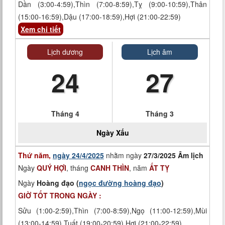
Dần (3:00-4:59),Thìn (7:00-8:59),Tỵ (9:00-10:59),Thân
(15:00-16:59),Dậu (17:00-18:59),Hợi (21:00-22:59)
Xem chi tiết
Lịch dương
Lịch âm
24
27
Tháng 4
Tháng 3
Ngày
Xấu
Thứ năm,
ngày 24/4/2025
nhằm ngày
27/3/2025 Âm lịch
Ngày
QUÝ HỢI
, tháng
CANH THÌN
, năm
ẤT TỴ
Ngày
Hoàng đạo (
ngọc đường hoàng đạo
)
GIỜ TỐT TRONG NGÀY :
Sửu (1:00-2:59),Thìn (7:00-8:59),Ngọ (11:00-12:59),Mùi
(13:00-14:59),Tuất (19:00-20:59),Hợi (21:00-22:59)