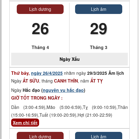
Lịch dương
Lịch âm
26
29
Tháng 4
Tháng 3
Ngày
Xấu
Thứ bảy,
ngày 26/4/2025
nhằm ngày
29/3/2025 Âm lịch
Ngày
ẤT SỬU
, tháng
CANH THÌN
, năm
ẤT TỴ
Ngày
Hắc đạo (
nguyên vu hắc đạo
)
GIỜ TỐT TRONG NGÀY :
Dần (3:00-4:59),Mão (5:00-6:59),Tỵ (9:00-10:59),Thân
(15:00-16:59),Tuất (19:00-20:59),Hợi (21:00-22:59)
Xem chi tiết
Lịch dương
Lịch âm