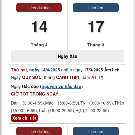
Lịch dương
Lịch âm
14
17
Tháng 4
Tháng 3
Ngày
Xấu
Thứ hai,
ngày 14/4/2025
nhằm ngày
17/3/2025 Âm lịch
Ngày
QUÝ SỬU
, tháng
CANH THÌN
, năm
ẤT TỴ
Ngày
Hắc đạo (
nguyên vu hắc đạo
)
GIỜ TỐT TRONG NGÀY :
Dần (3:00-4:59),Mão (5:00-6:59),Tỵ (9:00-10:59),Thân
(15:00-16:59),Tuất (19:00-20:59),Hợi (21:00-22:59)
Xem chi tiết
Lịch dương
Lịch âm