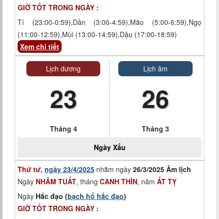
GIỜ TỐT TRONG NGÀY :
Tí (23:00-0:59),Dần (3:00-4:59),Mão (5:00-6:59),Ngọ
(11:00-12:59),Mùi (13:00-14:59),Dậu (17:00-18:59)
Xem chi tiết
Lịch dương
Lịch âm
23
26
Tháng 4
Tháng 3
Ngày
Xấu
Thứ tư,
ngày 23/4/2025
nhằm ngày
26/3/2025 Âm lịch
Ngày
NHÂM TUẤT
, tháng
CANH THÌN
, năm
ẤT TỴ
Ngày
Hắc đạo (
bạch hổ hắc đạo
)
GIỜ TỐT TRONG NGÀY :