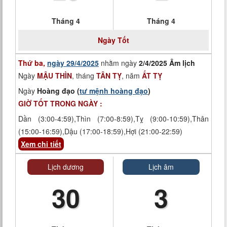
Tháng 4
Tháng 4
Ngày
Tốt
Thứ ba,
ngày 29/4/2025
nhằm ngày
2/4/2025 Âm lịch
Ngày
MẬU THÌN
, tháng
TÂN TỴ
, năm
ẤT TỴ
Ngày
Hoàng đạo (
tư mệnh hoàng đạo
)
GIỜ TỐT TRONG NGÀY :
Dần (3:00-4:59),Thìn (7:00-8:59),Tỵ (9:00-10:59),Thân
(15:00-16:59),Dậu (17:00-18:59),Hợi (21:00-22:59)
Xem chi tiết
Lịch dương
Lịch âm
30
3