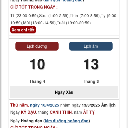
GIỜ TỐT TRONG NGÀY :
Tí (23:00-0:59),Sửu (1:00-2:59),Thìn (7:00-8:59),Tỵ (9:00-
10:59),Mùi (13:00-14:59),Tuất (19:00-20:59)
Xem chi tiết
Lịch dương
Lịch âm
10
13
Tháng 4
Tháng 3
Ngày
Xấu
Thứ năm,
ngày 10/4/2025
nhằm ngày
13/3/2025 Âm lịch
Ngày
KỶ DẬU
, tháng
CANH THÌN
, năm
ẤT TỴ
Ngày
Hoàng đạo (
kim đường hoàng đạo
)
GIỜ TỐT TRONG NGÀY :