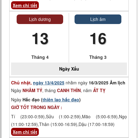
Xem chi tiết
Lịch dương
Lịch âm
13
16
Tháng 4
Tháng 3
Ngày
Xấu
Chủ nhật,
ngày 13/4/2025
nhằm ngày
16/3/2025 Âm lịch
Ngày
NHÂM TÝ
, tháng
CANH THÌN
, năm
ẤT TỴ
Ngày
Hắc đạo (
thiên lao hắc đạo
)
GIỜ TỐT TRONG NGÀY :
Tí (23:00-0:59),Sửu (1:00-2:59),Mão (5:00-6:59),Ngọ
(11:00-12:59),Thân (15:00-16:59),Dậu (17:00-18:59)
Xem chi tiết