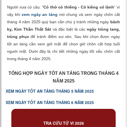
Xem tuổi
Người xưa có câu: "
Có thờ có thiêng - Có kiêng có lành
" vì
vậy khi
xem ngày an táng
nói chung và xem ngày chôn cất
Xem bói
tháng 4 năm 2025 quý bạn cần chú ý tránh những ngày
bách
kỵ, Kim Thần Thất Sát
và đặc biệt là các
ngày trùng tang,
Tướng số
trùng phục
để tránh điểm xui xẻo. Sau khi chọn được ngày
tốt an táng cần xem giờ mất để chọn giờ chôn cất hợp tuổi
Cung hoàng đạo
người mất. Dưới đây là chi tiết những ngày tốt xấu chôn cất
trong tháng 4 năm 2025.
TỔNG HỢP NGÀY TỐT AN TÁNG TRONG THÁNG 4
NĂM 2025
XEM NGÀY TỐT AN TÁNG THÁNG 5 NĂM 2025
XEM NGÀY TỐT AN TÁNG THÁNG 6 NĂM 2025
TRA CỨU TỬ VI 2026