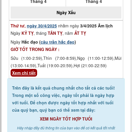
Tháng 4
Tháng 4
Ngày
Xấu
Thứ tư,
ngày 30/4/2025
nhằm ngày
3/4/2025 Âm lịch
Ngày
KỶ TỴ
, tháng
TÂN TỴ
, năm
ẤT TỴ
Ngày
Hắc đạo (
câu trần hắc đạo
)
GIỜ TỐT TRONG NGÀY :
Sửu (1:00-2:59),Thìn (7:00-8:59),Ngọ (11:00-12:59),Mùi
(13:00-14:59),Tuất (19:00-20:59),Hợi (21:00-22:59)
Xem chi tiết
Trên đây là kết quả chung nhất cho tất cả các tuổi!
Trong một số công việc, ngày tốt phải là ngày hợp
với tuổi. Để chọn được ngày tốt hợp nhất với tuổi
của quý bạn, quý bạn có thể xem tại đây:
XEM NGÀY TỐT HỢP TUỔI
Hãy nhập đầy đủ thông tin của bạn vào để có kết quả tốt nhất