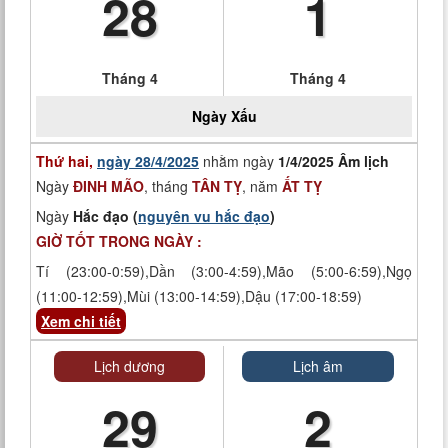
28
1
Tháng 4
Tháng 4
Ngày
Xấu
Thứ hai,
ngày 28/4/2025
nhằm ngày
1/4/2025 Âm lịch
Ngày
ĐINH MÃO
, tháng
TÂN TỴ
, năm
ẤT TỴ
Ngày
Hắc đạo (
nguyên vu hắc đạo
)
GIỜ TỐT TRONG NGÀY :
Tí (23:00-0:59),Dần (3:00-4:59),Mão (5:00-6:59),Ngọ
(11:00-12:59),Mùi (13:00-14:59),Dậu (17:00-18:59)
Xem chi tiết
Lịch dương
Lịch âm
29
2