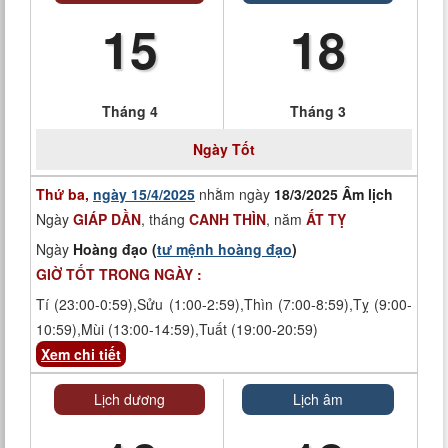
15
18
Tháng 4
Tháng 3
Ngày
Tốt
Thứ ba,
ngày 15/4/2025
nhằm ngày
18/3/2025 Âm lịch
Ngày
GIÁP DẦN
, tháng
CANH THÌN
, năm
ẤT TỴ
Ngày
Hoàng đạo (
tư mệnh hoàng đạo
)
GIỜ TỐT TRONG NGÀY :
Tí (23:00-0:59),Sửu (1:00-2:59),Thìn (7:00-8:59),Tỵ (9:00-
10:59),Mùi (13:00-14:59),Tuất (19:00-20:59)
Xem chi tiết
Lịch dương
Lịch âm