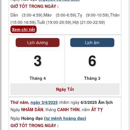
GIỜ TỐT TRONG NGÀY :
Dần (3:00-4:59),Mão (5:00-6:59),Tỵ (9:00-10:59),Thân
(15:00-16:59),Tuất (19:00-20:59),Hợi (21:00-22:59)
Xem chi tiết
Lịch dương
Lịch âm
3
6
Tháng 4
Tháng 3
Ngày
Tốt
Thứ năm,
ngày 3/4/2025
nhằm ngày
6/3/2025 Âm lịch
Ngày
NHÂM DẦN
, tháng
CANH THÌN
, năm
ẤT TỴ
Ngày
Hoàng đạo (
tư mệnh hoàng đạo
)
GIỜ TỐT TRONG NGÀY :