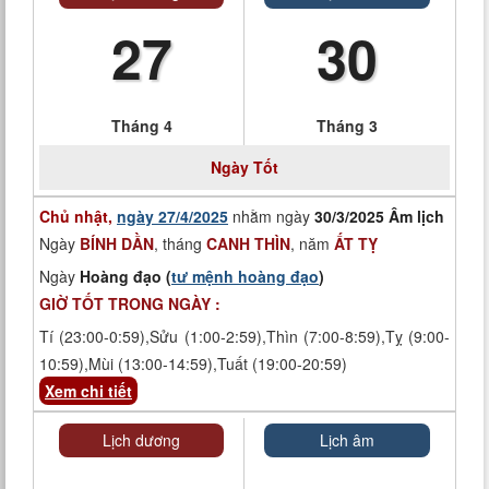
27
30
Tháng 4
Tháng 3
Ngày
Tốt
Chủ nhật,
ngày 27/4/2025
nhằm ngày
30/3/2025 Âm lịch
Ngày
BÍNH DẦN
, tháng
CANH THÌN
, năm
ẤT TỴ
Ngày
Hoàng đạo (
tư mệnh hoàng đạo
)
GIỜ TỐT TRONG NGÀY :
Tí (23:00-0:59),Sửu (1:00-2:59),Thìn (7:00-8:59),Tỵ (9:00-
10:59),Mùi (13:00-14:59),Tuất (19:00-20:59)
Xem chi tiết
Lịch dương
Lịch âm