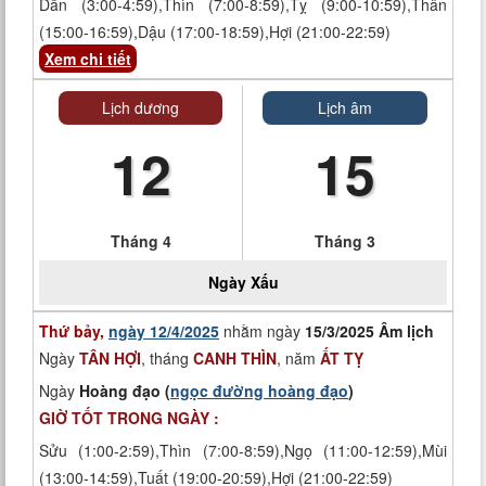
Dần (3:00-4:59),Thìn (7:00-8:59),Tỵ (9:00-10:59),Thân
(15:00-16:59),Dậu (17:00-18:59),Hợi (21:00-22:59)
Xem chi tiết
Lịch dương
Lịch âm
12
15
Tháng 4
Tháng 3
Ngày
Xấu
Thứ bảy,
ngày 12/4/2025
nhằm ngày
15/3/2025 Âm lịch
Ngày
TÂN HỢI
, tháng
CANH THÌN
, năm
ẤT TỴ
Ngày
Hoàng đạo (
ngọc đường hoàng đạo
)
GIỜ TỐT TRONG NGÀY :
Sửu (1:00-2:59),Thìn (7:00-8:59),Ngọ (11:00-12:59),Mùi
(13:00-14:59),Tuất (19:00-20:59),Hợi (21:00-22:59)