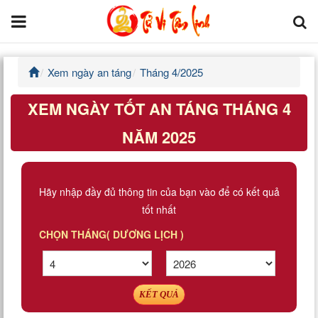
Xem ngày an táng
Tháng 4/2025
Trang chủ
XEM NGÀY TỐT AN TÁNG THÁNG 4
Tử Vi Đẩu Số
NĂM 2025
Tử Vi 12 Con Giáp
Phong thủy
Hãy nhập đầy đủ thông tin của bạn vào để có kết quả
tốt nhất
Kinh Dịch
CHỌN THÁNG( DƯƠNG LỊCH )
Văn Hoa Tâm linh
Xem ngày
KẾT QUẢ