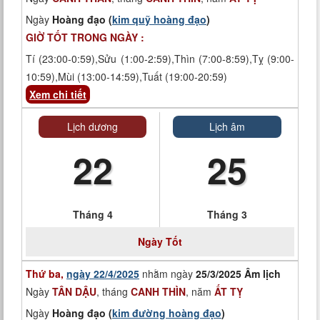
Ngày
Hoàng đạo (
kim quỹ hoàng đạo
)
GIỜ TỐT TRONG NGÀY :
Tí (23:00-0:59),Sửu (1:00-2:59),Thìn (7:00-8:59),Tỵ (9:00-
10:59),Mùi (13:00-14:59),Tuất (19:00-20:59)
Xem chi tiết
Lịch dương
Lịch âm
22
25
Tháng 4
Tháng 3
Ngày
Tốt
Thứ ba,
ngày 22/4/2025
nhằm ngày
25/3/2025 Âm lịch
Ngày
TÂN DẬU
, tháng
CANH THÌN
, năm
ẤT TỴ
Ngày
Hoàng đạo (
kim đường hoàng đạo
)