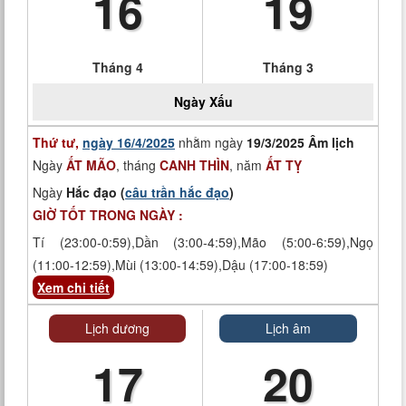
16
19
Tháng 4
Tháng 3
Ngày
Xấu
Thứ tư,
ngày 16/4/2025
nhằm ngày
19/3/2025 Âm lịch
Ngày
ẤT MÃO
, tháng
CANH THÌN
, năm
ẤT TỴ
Ngày
Hắc đạo (
câu trần hắc đạo
)
GIỜ TỐT TRONG NGÀY :
Tí (23:00-0:59),Dần (3:00-4:59),Mão (5:00-6:59),Ngọ
(11:00-12:59),Mùi (13:00-14:59),Dậu (17:00-18:59)
Xem chi tiết
Lịch dương
Lịch âm
17
20