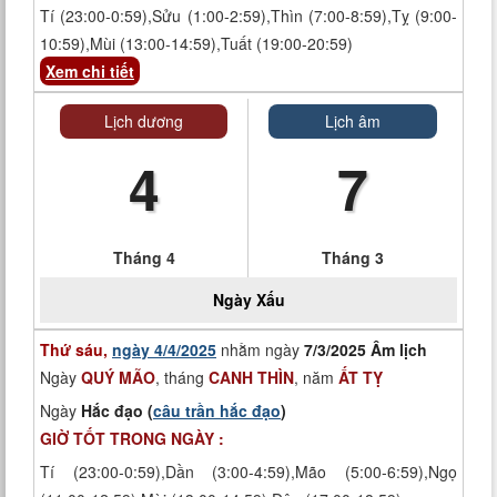
Tí (23:00-0:59),Sửu (1:00-2:59),Thìn (7:00-8:59),Tỵ (9:00-
10:59),Mùi (13:00-14:59),Tuất (19:00-20:59)
Xem chi tiết
Lịch dương
Lịch âm
4
7
Tháng 4
Tháng 3
Ngày
Xấu
Thứ sáu,
ngày 4/4/2025
nhằm ngày
7/3/2025 Âm lịch
Ngày
QUÝ MÃO
, tháng
CANH THÌN
, năm
ẤT TỴ
Ngày
Hắc đạo (
câu trần hắc đạo
)
GIỜ TỐT TRONG NGÀY :
Tí (23:00-0:59),Dần (3:00-4:59),Mão (5:00-6:59),Ngọ