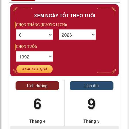
XEM NGÀY TỐT THEO TUỔI
CHỌN THÁNG (DƯƠNG LỊCH):
CHỌN TUỔI:
XEM KẾT QUẢ
Lịch dương
Lịch âm
6
9
Tháng 4
Tháng 3