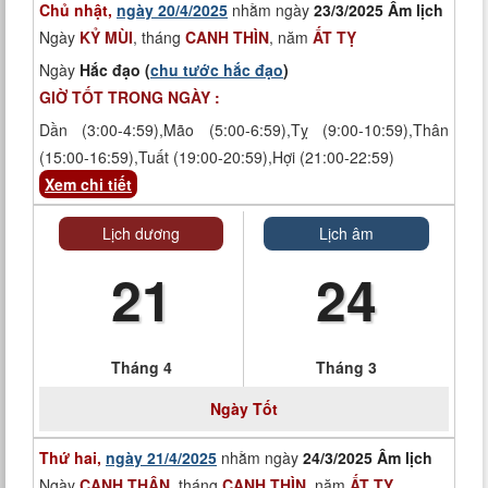
Chủ nhật,
ngày 20/4/2025
nhằm ngày
23/3/2025 Âm lịch
Ngày
KỶ MÙI
, tháng
CANH THÌN
, năm
ẤT TỴ
Ngày
Hắc đạo (
chu tước hắc đạo
)
GIỜ TỐT TRONG NGÀY :
Dần (3:00-4:59),Mão (5:00-6:59),Tỵ (9:00-10:59),Thân
(15:00-16:59),Tuất (19:00-20:59),Hợi (21:00-22:59)
Xem chi tiết
Lịch dương
Lịch âm
21
24
Tháng 4
Tháng 3
Ngày
Tốt
Thứ hai,
ngày 21/4/2025
nhằm ngày
24/3/2025 Âm lịch
Ngày
CANH THÂN
, tháng
CANH THÌN
, năm
ẤT TỴ