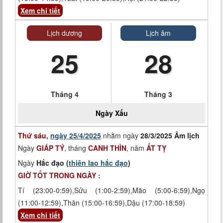
Xem chi tiết
Lịch dương
Lịch âm
25
28
Tháng 4
Tháng 3
Ngày
Xấu
Thứ sáu,
ngày 25/4/2025
nhằm ngày
28/3/2025 Âm lịch
Ngày
GIÁP TÝ
, tháng
CANH THÌN
, năm
ẤT TỴ
Ngày
Hắc đạo (
thiên lao hắc đạo
)
GIỜ TỐT TRONG NGÀY :
Tí (23:00-0:59),Sửu (1:00-2:59),Mão (5:00-6:59),Ngọ
(11:00-12:59),Thân (15:00-16:59),Dậu (17:00-18:59)
Xem chi tiết