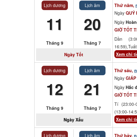
Lịch dương
Lịch âm
Thứ năm,
Ngày
QUÝ 
11
20
Ngày
Hoàn
GIỜ TỐT 
Dần (3:00
Tháng 9
Tháng 7
16:59),Tuất
Xem chi ti
Ngày
Tốt
Lịch dương
Lịch âm
Thứ sáu,
n
Ngày
GIÁP
12
21
Ngày
Hắc đ
GIỜ TỐT 
Tí (23:00-
Tháng 9
Tháng 7
(13:00-14:5
Xem chi ti
Ngày
Xấu
Lịch dương
Lịch âm
Thứ bảy,
n