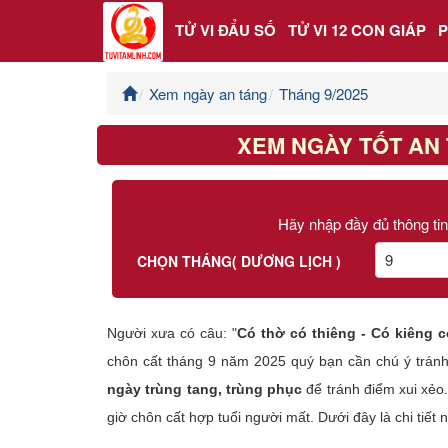
TỬ VI ĐẨU SỐ
TỬ VI 12 CON GIÁP
Xem ngày an táng
Tháng 9/2025
Trang chủ
XEM NGÀY TỐT AN 
Tử Vi Đẩu Số
Tử Vi 12 Con Giáp
Hãy nhập đầy đủ thông tin
Phong thủy
CHỌN THÁNG( DƯƠNG LỊCH )
Kinh Dịch
Người xưa có câu: "
Có thờ có thiêng - Có kiêng c
Văn Hoa Tâm linh
chôn cất tháng 9 năm 2025 quý bạn cần chú ý trá
ngày trùng tang, trùng phục
để tránh điểm xui xẻo
Xem ngày
giờ chôn cất hợp tuổi người mất. Dưới đây là chi tiết