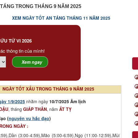
TÁNG TRONG THÁNG 9 NĂM 2025
XEM NGÀY TỐT AN TÁNG THÁNG 11 NĂM 2025
ỨU TỬ VI 2026
ác thông tin của mình!
NGÀY TỐT XẤU TRONG THÁNG 9 NĂM 2025
gày 1/9/2025
nhằm ngày
10/7/2025 Âm lịch
DẬU
, tháng
GIÁP THÂN
, năm
ẤT TỴ
ạo (
nguyên vu hắc đạo
)
TRONG NGÀY :
:59),Dần (3:00-4:59),Mão (5:00-6:59),Ngọ (11:00-12:59),Mùi