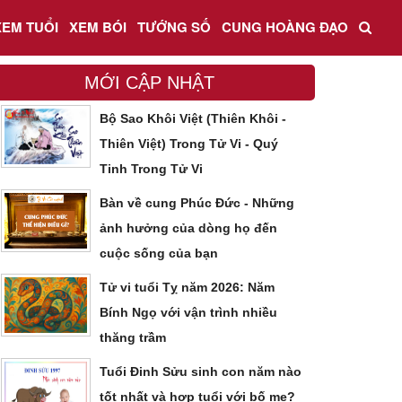
XEM TUỔI
XEM BÓI
TƯỚNG SỐ
CUNG HOÀNG ĐẠO
MỚI CẬP NHẬT
Bộ Sao Khôi Việt (Thiên Khôi -
Thiên Việt) Trong Tử Vi - Quý
Tinh Trong Tử Vi
Bàn về cung Phúc Đức - Những
ảnh hưởng của dòng họ đến
cuộc sống của bạn
Tử vi tuổi Tỵ năm 2026: Năm
Bính Ngọ với vận trình nhiều
thăng trầm
Tuổi Đinh Sửu sinh con năm nào
tốt nhất và hợp tuổi với bố mẹ?