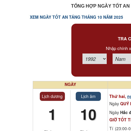
Xem tuổi
TỔNG HỢP NGÀY TỐT AN 
XEM NGÀY TỐT AN TÁNG THÁNG 10 NĂM 2025
Xem bói
Tướng số
TRA C
Nhập chính x
Cung hoàng đạo
NGÀY
Lịch dương
Lịch âm
Thứ hai,
n
Ngày
QUÝ 
1
10
Ngày
Hắc đ
GIỜ TỐT 
Tí (23:00-0