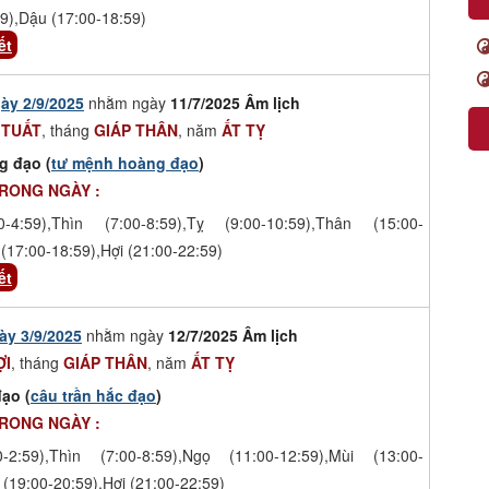
9),Dậu (17:00-18:59)
ết
ày 2/9/2025
nhằm ngày
11/7/2025 Âm lịch
 TUẤT
, tháng
GIÁP THÂN
, năm
ẤT TỴ
g đạo (
tư mệnh hoàng đạo
)
TRONG NGÀY :
-4:59),Thìn (7:00-8:59),Tỵ (9:00-10:59),Thân (15:00-
(17:00-18:59),Hợi (21:00-22:59)
ết
ày 3/9/2025
nhằm ngày
12/7/2025 Âm lịch
ỢI
, tháng
GIÁP THÂN
, năm
ẤT TỴ
ạo (
câu trần hắc đạo
)
TRONG NGÀY :
-2:59),Thìn (7:00-8:59),Ngọ (11:00-12:59),Mùi (13:00-
 (19:00-20:59),Hợi (21:00-22:59)