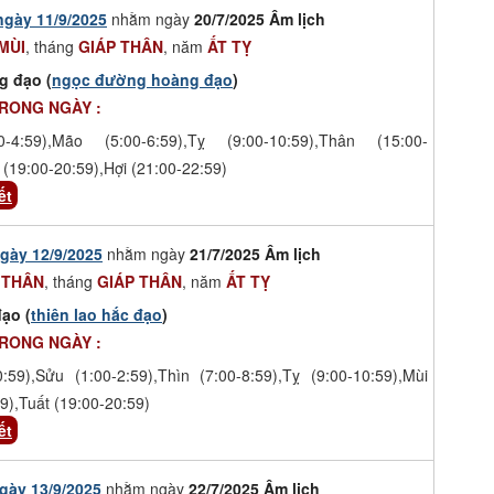
ngày 11/9/2025
nhằm ngày
20/7/2025 Âm lịch
MÙI
, tháng
GIÁP THÂN
, năm
ẤT TỴ
g đạo (
ngọc đường hoàng đạo
)
TRONG NGÀY :
-4:59),Mão (5:00-6:59),Tỵ (9:00-10:59),Thân (15:00-
 (19:00-20:59),Hợi (21:00-22:59)
ết
gày 12/9/2025
nhằm ngày
21/7/2025 Âm lịch
 THÂN
, tháng
GIÁP THÂN
, năm
ẤT TỴ
ạo (
thiên lao hắc đạo
)
TRONG NGÀY :
0:59),Sửu (1:00-2:59),Thìn (7:00-8:59),Tỵ (9:00-10:59),Mùi
9),Tuất (19:00-20:59)
ết
gày 13/9/2025
nhằm ngày
22/7/2025 Âm lịch