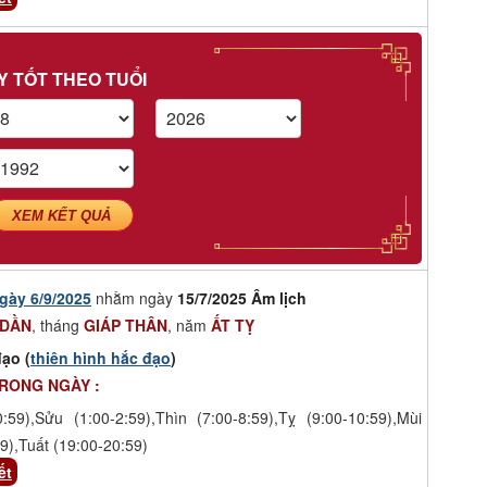
Y TỐT THEO TUỔI
XEM KẾT QUẢ
gày 6/9/2025
nhằm ngày
15/7/2025 Âm lịch
 DẦN
, tháng
GIÁP THÂN
, năm
ẤT TỴ
ạo (
thiên hình hắc đạo
)
TRONG NGÀY :
0:59),Sửu (1:00-2:59),Thìn (7:00-8:59),Tỵ (9:00-10:59),Mùi
9),Tuất (19:00-20:59)
ết