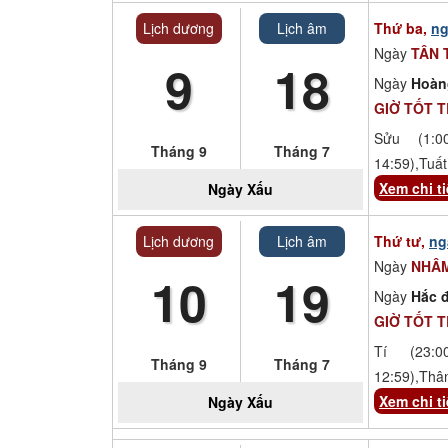
Lịch dương
Lịch âm
Thứ ba,
ng
Ngày
TÂN 
9
18
Ngày
Hoàn
GIỜ TỐT 
Sửu (1:00
Tháng 9
Tháng 7
14:59),Tuất
Xem chi ti
Ngày
Xấu
Lịch dương
Lịch âm
Thứ tư,
ng
Ngày
NHÂ
10
19
Ngày
Hắc đ
GIỜ TỐT 
Tí (23:00
Tháng 9
Tháng 7
12:59),Thâ
Xem chi ti
Ngày
Xấu