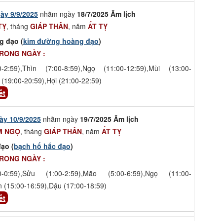
ày 9/9/2025
nhằm ngày
18/7/2025 Âm lịch
TỴ
, tháng
GIÁP THÂN
, năm
ẤT TỴ
g đạo (
kim đường hoàng đạo
)
TRONG NGÀY :
-2:59),Thìn (7:00-8:59),Ngọ (11:00-12:59),Mùi (13:00-
 (19:00-20:59),Hợi (21:00-22:59)
ết
ày 10/9/2025
nhằm ngày
19/7/2025 Âm lịch
M NGỌ
, tháng
GIÁP THÂN
, năm
ẤT TỴ
ạo (
bạch hổ hắc đạo
)
TRONG NGÀY :
-0:59),Sửu (1:00-2:59),Mão (5:00-6:59),Ngọ (11:00-
n (15:00-16:59),Dậu (17:00-18:59)
ết