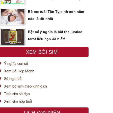
Bố mẹ tuổi Tân Tỵ sinh con năm
nào là tốt nhất
Bật mí ý nghĩa lá bài the justice
tarot liệu bạn đã biết!
XEM BÓI SIM
Ý nghĩa con số
Xem Số Hợp Mệnh
Số hợp tuổi
Xem bói sim theo kinh dịch
Tính sim số đẹp
Xem sim hợp tuổi
LỊCH VẠN NIÊN