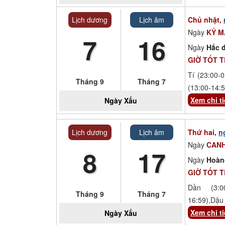
Lịch dương
Lịch âm
Chủ nhật,
Ngày
KỶ 
7
16
Ngày
Hắc đ
GIỜ TỐT 
Tí (23:00-0
Tháng 9
Tháng 7
(13:00-14:5
Xem chi ti
Ngày
Xấu
Lịch dương
Lịch âm
Thứ hai,
n
Ngày
CANH
8
17
Ngày
Hoàn
GIỜ TỐT 
Dần (3:00
Tháng 9
Tháng 7
16:59),Dậu 
Xem chi ti
Ngày
Xấu