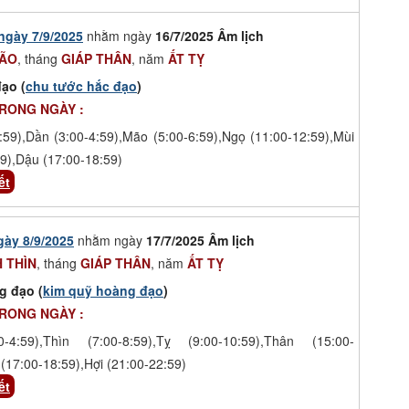
ngày 7/9/2025
nhằm ngày
16/7/2025 Âm lịch
MÃO
, tháng
GIÁP THÂN
, năm
ẤT TỴ
ạo (
chu tước hắc đạo
)
TRONG NGÀY :
:59),Dần (3:00-4:59),Mão (5:00-6:59),Ngọ (11:00-12:59),Mùi
9),Dậu (17:00-18:59)
ết
gày 8/9/2025
nhằm ngày
17/7/2025 Âm lịch
 THÌN
, tháng
GIÁP THÂN
, năm
ẤT TỴ
g đạo (
kim quỹ hoàng đạo
)
TRONG NGÀY :
-4:59),Thìn (7:00-8:59),Tỵ (9:00-10:59),Thân (15:00-
(17:00-18:59),Hợi (21:00-22:59)
ết