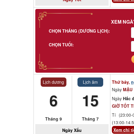
XEM NGÀ
CHỌN THÁNG (DƯƠNG LỊCH):
CHỌN TUỔI:
Lịch dương
Lịch âm
Thứ bảy,
n
Ngày
MẬU
6
15
Ngày
Hắc đ
GIỜ TỐT 
Tí (23:00-
Tháng 9
Tháng 7
(13:00-14:5
Xem chi ti
Ngày
Xấu