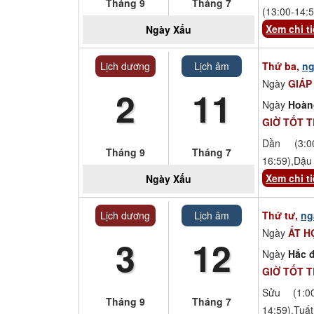
Tháng 9
Tháng 7
(13:00-14:5
Xem chi ti
Ngày
Xấu
Lịch dương
Lịch âm
Thứ ba,
ng
Ngày
GIÁP
2
11
Ngày
Hoàn
GIỜ TỐT 
Dần (3:00
Tháng 9
Tháng 7
16:59),Dậu 
Xem chi ti
Ngày
Xấu
Lịch dương
Lịch âm
Thứ tư,
ng
Ngày
ẤT H
3
12
Ngày
Hắc đ
GIỜ TỐT 
Sửu (1:00
Tháng 9
Tháng 7
14:59),Tuất