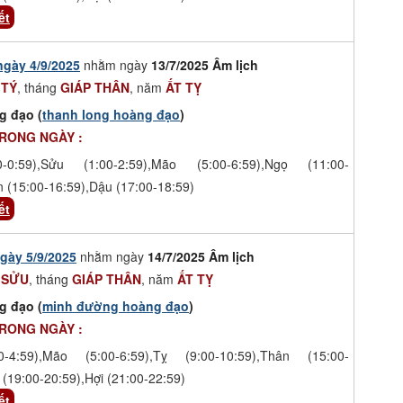
ết
ngày 4/9/2025
nhằm ngày
13/7/2025 Âm lịch
 TÝ
, tháng
GIÁP THÂN
, năm
ẤT TỴ
g đạo (
thanh long hoàng đạo
)
TRONG NGÀY :
-0:59),Sửu (1:00-2:59),Mão (5:00-6:59),Ngọ (11:00-
n (15:00-16:59),Dậu (17:00-18:59)
ết
gày 5/9/2025
nhằm ngày
14/7/2025 Âm lịch
 SỬU
, tháng
GIÁP THÂN
, năm
ẤT TỴ
g đạo (
minh đường hoàng đạo
)
TRONG NGÀY :
-4:59),Mão (5:00-6:59),Tỵ (9:00-10:59),Thân (15:00-
 (19:00-20:59),Hợi (21:00-22:59)
ết