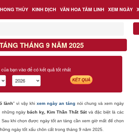
PHONG THỦY
KINH DỊCH
VĂN HOA TÂM LINH
XEM NGÀY
TÁNG THÁNG 9 NĂM 2025
 của bạn vào để có kết quả tốt nhất
KẾT QUẢ
ó lành
" vì vậy khi
xem ngày an táng
nói chung và xem ngày
nh những ngày
bách kỵ, Kim Thần Thất Sát
và đặc biệt là các
. Sau khi chọn được ngày tốt an táng cần xem giờ mất để chọn
 những ngày tốt xấu chôn cất trong tháng 9 năm 2025.