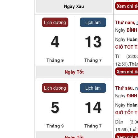
Xem chi ti
Ngày
Xấu
Lịch dương
Lịch âm
Thứ năm,
Ngày
BÍNH
4
13
Ngày
Hoàn
GIỜ TỐT 
Tí (23:00
Tháng 9
Tháng 7
12:59),Thâ
Xem chi ti
Ngày
Tốt
Lịch dương
Lịch âm
Thứ sáu,
n
Ngày
ĐINH
5
14
Ngày
Hoàn
GIỜ TỐT 
Dần (3:00
Tháng 9
Tháng 7
16:59),Tuất
Xem chi ti
Ngày
Tốt