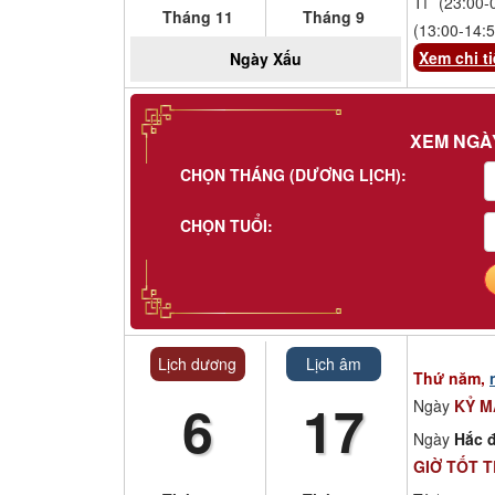
Tí (23:00-
Tháng 11
Tháng 9
(13:00-14:5
Xem chi ti
Ngày
Xấu
XEM NGÀ
CHỌN THÁNG (DƯƠNG LỊCH):
CHỌN TUỔI:
Lịch dương
Lịch âm
Thứ năm,
6
17
Ngày
KỶ 
Ngày
Hắc đ
GIỜ TỐT 