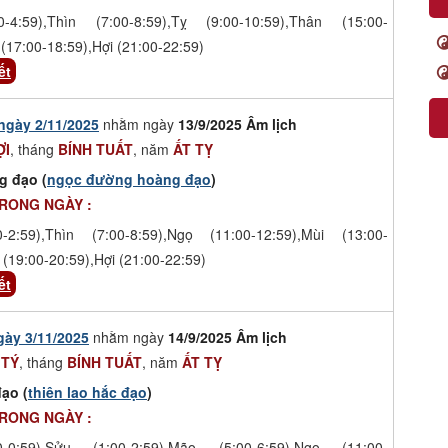
-4:59),Thìn (7:00-8:59),Tỵ (9:00-10:59),Thân (15:00-
(17:00-18:59),Hợi (21:00-22:59)
ết
ngày 2/11/2025
nhằm ngày
13/9/2025 Âm lịch
ỢI
, tháng
BÍNH TUẤT
, năm
ẤT TỴ
g đạo (
ngọc đường hoàng đạo
)
TRONG NGÀY :
-2:59),Thìn (7:00-8:59),Ngọ (11:00-12:59),Mùi (13:00-
 (19:00-20:59),Hợi (21:00-22:59)
ết
gày 3/11/2025
nhằm ngày
14/9/2025 Âm lịch
 TÝ
, tháng
BÍNH TUẤT
, năm
ẤT TỴ
ạo (
thiên lao hắc đạo
)
TRONG NGÀY :
-0:59),Sửu (1:00-2:59),Mão (5:00-6:59),Ngọ (11:00-