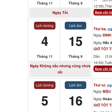
Tháng 11
Tháng 9
12:59),Thâ
Xem chi ti
Ngày
Tốt
Lịch dương
Lịch âm
Thứ ba,
ng
4
15
Ngày
ĐINH
Ngày
Hắc đ
GIỜ TỐT 
Tháng 11
Tháng 9
Dần (3:00
16:59),Tuất
Ngày
Không xấu nhưng cũng chưa
Xem chi ti
tốt
Lịch dương
Lịch âm
Thứ tư,
ng
Ngày
MẬU
5
16
Ngày
Hoàn
GIỜ TỐT 