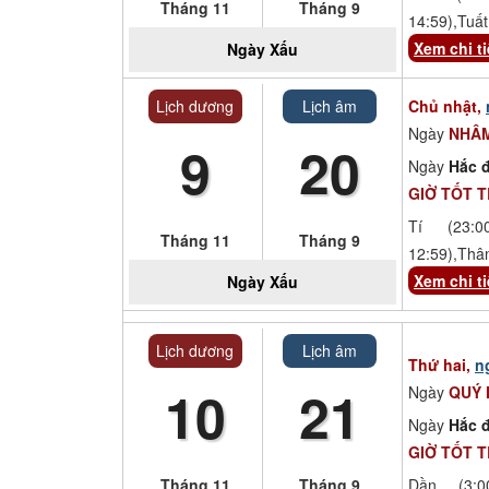
Tháng 11
Tháng 9
14:59),Tuất
Xem chi ti
Ngày
Xấu
Lịch dương
Lịch âm
Chủ nhật,
Ngày
NHÂ
9
20
Ngày
Hắc đ
GIỜ TỐT 
Tí (23:00
Tháng 11
Tháng 9
12:59),Thâ
Xem chi ti
Ngày
Xấu
Lịch dương
Lịch âm
Thứ hai,
n
10
21
Ngày
QUÝ 
Ngày
Hắc đ
GIỜ TỐT 
Tháng 11
Tháng 9
Dần (3:00