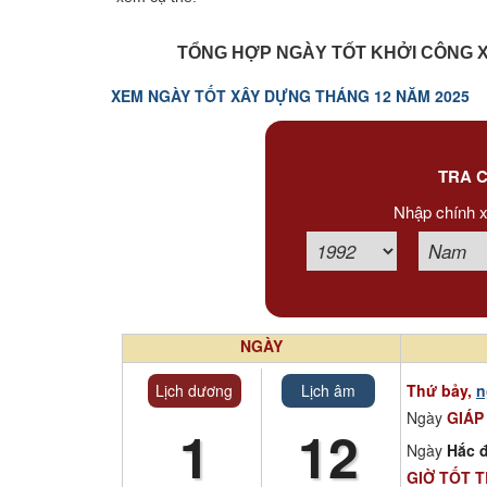
Xem tuổi
TỔNG HỢP NGÀY TỐT KHỞI CÔNG X
Xem bói
XEM NGÀY TỐT XÂY DỰNG THÁNG 12 NĂM 2025
Tướng số
TRA C
Cung hoàng đạo
Nhập chính x
NGÀY
Lịch dương
Lịch âm
Thứ bảy,
n
Ngày
GIÁP
1
12
Ngày
Hắc đ
GIỜ TỐT 