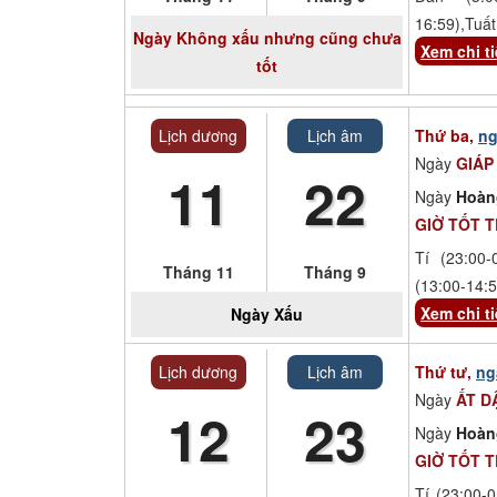
16:59),Tuất
Ngày
Không xấu nhưng cũng chưa
Xem chi ti
tốt
Lịch dương
Lịch âm
Thứ ba,
ng
Ngày
GIÁP
11
22
Ngày
Hoàn
GIỜ TỐT 
Tí (23:00-
Tháng 11
Tháng 9
(13:00-14:5
Xem chi ti
Ngày
Xấu
Lịch dương
Lịch âm
Thứ tư,
ng
Ngày
ẤT D
12
23
Ngày
Hoàn
GIỜ TỐT 
Tí (23:00-0