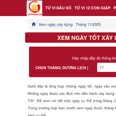
TỬ VI ĐẨU SỐ
TỬ VI 12 CON GIÁP
Xem ngày xây dựng
Tháng 11/2025
Trang chủ
XEM NGÀY TỐT XÂY 
Tử Vi Đẩu Số
Tử Vi 12 Con Giáp
Hãy nhập đầy đủ thông tin
Phong thủy
CHỌN THÁNG( DƯƠNG LỊCH )
Kinh Dịch
Dưới đây là tổng hợp những ngày tốt, ngày xấu ch
Văn Hoa Tâm linh
Những ngày được xác định nên tiến hành xây dựng n
Tốt". Để xem chi tiết một ngày cụ thể trong tháng 
Xem ngày
Trong trường hợp bạn muốn xem ngày thuộc tháng kh
xem cụ thể.