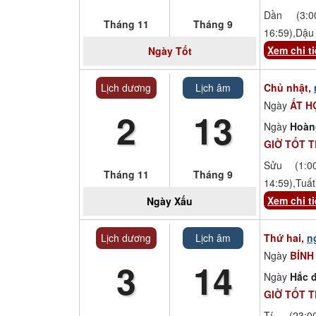
Dần (3:00
Tháng 11
Tháng 9
16:59),Dậu 
Xem chi ti
Ngày
Tốt
Lịch dương
Lịch âm
Chủ nhật,
Ngày
ẤT H
2
13
Ngày
Hoàn
GIỜ TỐT 
Sửu (1:00
Tháng 11
Tháng 9
14:59),Tuất
Xem chi ti
Ngày
Xấu
Lịch dương
Lịch âm
Thứ hai,
n
Ngày
BÍNH
3
14
Ngày
Hắc đ
GIỜ TỐT 
Tí (23:00