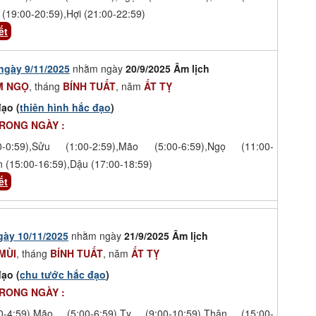
 (19:00-20:59),Hợi (21:00-22:59)
ết
ngày 9/11/2025
nhằm ngày
20/9/2025 Âm lịch
M NGỌ
, tháng
BÍNH TUẤT
, năm
ẤT TỴ
ạo (
thiên hình hắc đạo
)
TRONG NGÀY :
-0:59),Sửu (1:00-2:59),Mão (5:00-6:59),Ngọ (11:00-
n (15:00-16:59),Dậu (17:00-18:59)
ết
gày 10/11/2025
nhằm ngày
21/9/2025 Âm lịch
MÙI
, tháng
BÍNH TUẤT
, năm
ẤT TỴ
ạo (
chu tước hắc đạo
)
TRONG NGÀY :
-4:59),Mão (5:00-6:59),Tỵ (9:00-10:59),Thân (15:00-