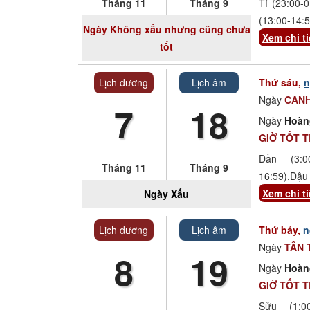
Tháng 11
Tháng 9
Tí (23:00-0
(13:00-14:5
Ngày
Không xấu nhưng cũng chưa
Xem chi ti
tốt
Lịch dương
Lịch âm
Thứ sáu,
n
Ngày
CANH
7
18
Ngày
Hoàn
GIỜ TỐT 
Dần (3:00
Tháng 11
Tháng 9
16:59),Dậu 
Xem chi ti
Ngày
Xấu
Lịch dương
Lịch âm
Thứ bảy,
n
Ngày
TÂN 
8
19
Ngày
Hoàn
GIỜ TỐT 
Sửu (1:00