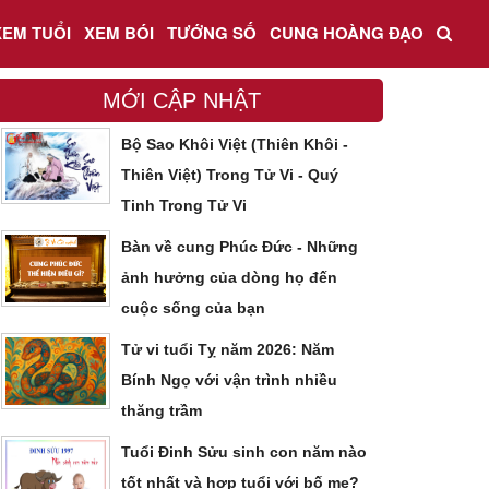
XEM TUỔI
XEM BÓI
TƯỚNG SỐ
CUNG HOÀNG ĐẠO
MỚI CẬP NHẬT
Bộ Sao Khôi Việt (Thiên Khôi -
Thiên Việt) Trong Tử Vi - Quý
Tinh Trong Tử Vi
Bàn về cung Phúc Đức - Những
ảnh hưởng của dòng họ đến
cuộc sống của bạn
Tử vi tuổi Tỵ năm 2026: Năm
Bính Ngọ với vận trình nhiều
thăng trầm
Tuổi Đinh Sửu sinh con năm nào
tốt nhất và hợp tuổi với bố mẹ?