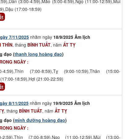
:59),Dần (3:00-4:59),Mão (5:00-6:59),Ngọ (11:00-12:59),Mùi
9),Dậu (17:00-18:59)
ết
gày 7/11/2025
nhằm ngày
18/9/2025 Âm lịch
 THÌN
, tháng
BÍNH TUẤT
, năm
ẤT TỴ
g đạo (
thanh long hoàng đạo
)
TRONG NGÀY :
-4:59),Thìn (7:00-8:59),Tỵ (9:00-10:59),Thân (15:00-
(17:00-18:59),Hợi (21:00-22:59)
ết
gày 8/11/2025
nhằm ngày
19/9/2025 Âm lịch
TỴ
, tháng
BÍNH TUẤT
, năm
ẤT TỴ
g đạo (
minh đường hoàng đạo
)
TRONG NGÀY :
-2:59),Thìn (7:00-8:59),Ngọ (11:00-12:59),Mùi (13:00-