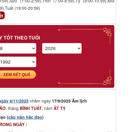
0:59),Sửu (1:00-2:59),Thìn (7:00-8:59),Tỵ (9:00-10:59),Mùi
9),Tuất (19:00-20:59)
ết
Y TỐT THEO TUỔI
XEM KẾT QUẢ
ngày 6/11/2025
nhằm ngày
17/9/2025 Âm lịch
MÃO
, tháng
BÍNH TUẤT
, năm
ẤT TỴ
ạo (
câu trần hắc đạo
)
TRONG NGÀY :