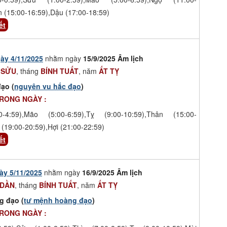
n (15:00-16:59),Dậu (17:00-18:59)
ết
ày 4/11/2025
nhằm ngày
15/9/2025 Âm lịch
 SỬU
, tháng
BÍNH TUẤT
, năm
ẤT TỴ
ạo (
nguyên vu hắc đạo
)
TRONG NGÀY :
-4:59),Mão (5:00-6:59),Tỵ (9:00-10:59),Thân (15:00-
 (19:00-20:59),Hợi (21:00-22:59)
ết
ày 5/11/2025
nhằm ngày
16/9/2025 Âm lịch
 DẦN
, tháng
BÍNH TUẤT
, năm
ẤT TỴ
g đạo (
tư mệnh hoàng đạo
)
TRONG NGÀY :