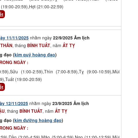
 (19:00-20:59),Hợi (21:00-22:59)
ết
ày 11/11/2025
nhằm ngày
22/9/2025 Âm lịch
 THÂN
, tháng
BÍNH TUẤT
, năm
ẤT TỴ
g đạo (
kim quỹ hoàng đạo
)
TRONG NGÀY :
0:59),Sửu (1:00-2:59),Thìn (7:00-8:59),Tỵ (9:00-10:59),Mùi
9),Tuất (19:00-20:59)
ết
ày 12/11/2025
nhằm ngày
23/9/2025 Âm lịch
ẬU
, tháng
BÍNH TUẤT
, năm
ẤT TỴ
g đạo (
kim đường hoàng đạo
)
TRONG NGÀY :
:59),Dần (3:00-4:59),Mão (5:00-6:59),Ngọ (11:00-12:59),Mùi