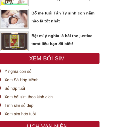
Bố mẹ tuổi Tân Tỵ sinh con năm
nào là tốt nhất
Bật mí ý nghĩa lá bài the justice
tarot liệu bạn đã biết!
XEM BÓI SIM
Ý nghĩa con số
Xem Số Hợp Mệnh
Số hợp tuổi
Xem bói sim theo kinh dịch
Tính sim số đẹp
Xem sim hợp tuổi
LỊCH VẠN NIÊN