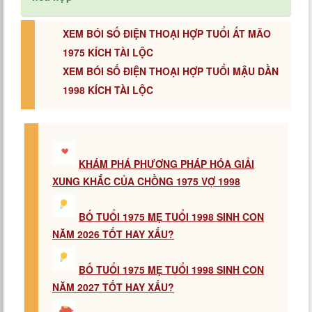
XEM BÓI SỐ ĐIỆN THOẠI HỢP TUỔI ẤT MÃO
1975 KÍCH TÀI LỘC
XEM BÓI SỐ ĐIỆN THOẠI HỢP TUỔI MẬU DẦN
1998 KÍCH TÀI LỘC
KHÁM PHÁ PHƯƠNG PHÁP HÓA GIẢI
XUNG KHẮC CỦA CHỒNG 1975 VỢ 1998
BỐ TUỔI 1975 MẸ TUỔI 1998 SINH CON
NĂM 2026 TỐT HAY XẤU?
BỐ TUỔI 1975 MẸ TUỔI 1998 SINH CON
NĂM 2027 TỐT HAY XẤU?