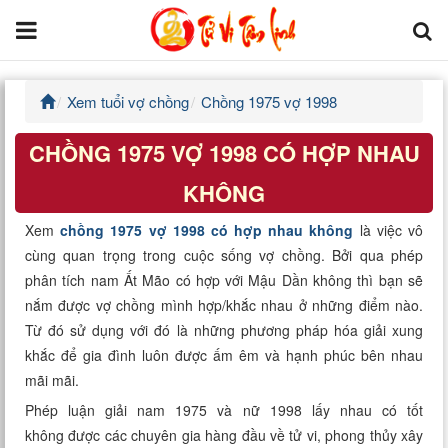
Xem tuổi vợ chồng
Chồng 1975 vợ 1998
Trang chủ
CHỒNG 1975 VỢ 1998 CÓ HỢP NHAU
Tử Vi Đẩu Số
KHÔNG
Tử Vi 12 Con Giáp
Xem
chồng 1975 vợ 1998 có hợp nhau không
là việc vô
cùng quan trọng trong cuộc sống vợ chồng. Bởi qua phép
Phong thủy
phân tích nam Ất Mão có hợp với Mậu Dần không thì bạn sẽ
nắm được vợ chồng mình hợp/khắc nhau ở những điểm nào.
Kinh Dịch
Từ đó sử dụng với đó là những phương pháp hóa giải xung
khắc để gia đình luôn được ấm êm và hạnh phúc bên nhau
Văn Hoa Tâm linh
mãi mãi.
Xem ngày
Phép luận giải nam 1975 và nữ 1998 lấy nhau có tốt
không được các chuyên gia hàng đầu về tử vi, phong thủy xây