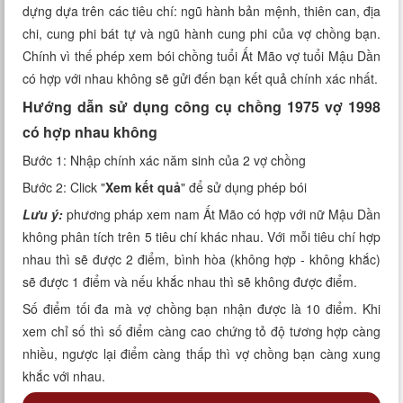
dựng dựa trên các tiêu chí: ngũ hành bản mệnh, thiên can, địa
Xem tuổi
chi, cung phi bát tự và ngũ hành cung phi của vợ chồng bạn.
Chính vì thế phép xem bói chồng tuổi Ất Mão vợ tuổi Mậu Dần
Xem bói
có hợp với nhau không sẽ gửi đến bạn kết quả chính xác nhất.
Tướng số
Hướng dẫn sử dụng công cụ chồng 1975 vợ 1998
có hợp nhau không
Cung hoàng đạo
Bước 1: Nhập chính xác năm sinh của 2 vợ chồng
Bước 2: Click "
Xem kết quả
" để sử dụng phép bói
Lưu ý:
phương pháp xem nam Ất Mão có hợp với nữ Mậu Dần
không phân tích trên 5 tiêu chí khác nhau. Với mỗi tiêu chí hợp
nhau thì sẽ được 2 điểm, bình hòa (không hợp - không khắc)
sẽ được 1 điểm và nếu khắc nhau thì sẽ không được điểm.
Số điểm tối đa mà vợ chồng bạn nhận được là 10 điểm. Khi
xem chỉ số thì số điểm càng cao chứng tỏ độ tương hợp càng
nhiều, ngược lại điểm càng thấp thì vợ chồng bạn càng xung
khắc với nhau.