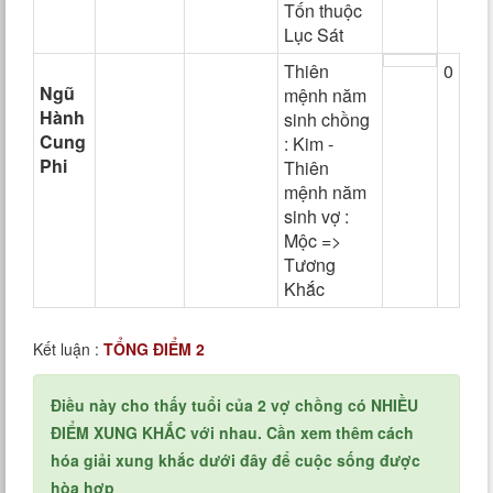
Tốn thuộc
Lục Sát
Thiên
0
Ngũ
mệnh năm
Hành
sinh chồng
Cung
: Kim -
Phi
Thiên
mệnh năm
sinh vợ :
Mộc =>
Tương
Khắc
Kết luận :
TỔNG ĐIỂM 2
Điều này cho thấy tuổi của 2 vợ chồng có NHIỀU
ĐIỂM XUNG KHẮC với nhau. Cần xem thêm cách
hóa giải xung khắc dưới đây để cuộc sống được
hòa hợp