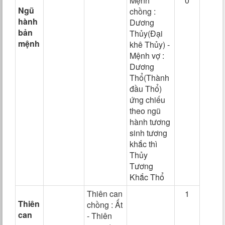
Mệnh
0
Ngũ
chồng :
hành
Dương
bản
Thủy(Đại
mệnh
khê Thủy) -
Mệnh vợ :
Dương
Thổ(Thành
đầu Thổ)
ứng chiếu
theo ngũ
hành tương
sinh tương
khắc thì
Thủy
Tương
Khắc Thổ
Thiên can
1
Thiên
chồng : Ất
can
- Thiên