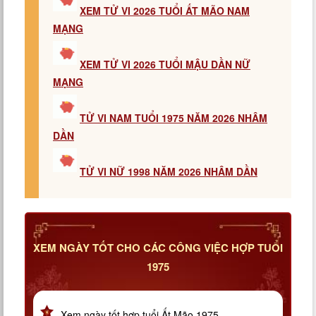
XEM TỬ VI 2026 TUỔI ẤT MÃO NAM
MẠNG
XEM TỬ VI 2026 TUỔI MẬU DẦN NỮ
MẠNG
TỬ VI NAM TUỔI 1975 NĂM 2026 NHÂM
DẦN
TỬ VI NỮ 1998 NĂM 2026 NHÂM DẦN
XEM NGÀY TỐT CHO CÁC CÔNG VIỆC HỢP TUỔI
1975
Xem ngày tốt hợp tuổi Ất Mão 1975