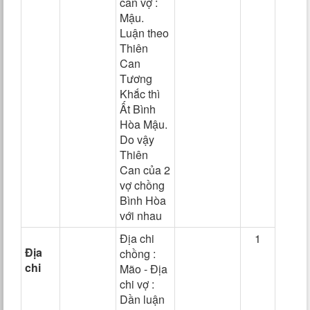
can vợ :
Mậu.
Luận theo
Thiên
Can
Tương
Khắc thì
Ất Bình
Hòa Mậu.
Do vậy
Thiên
Can của 2
vợ chồng
Bình Hòa
với nhau
Địa chi
1
Địa
chồng :
chi
Mão - Địa
chi vợ :
Dần luận