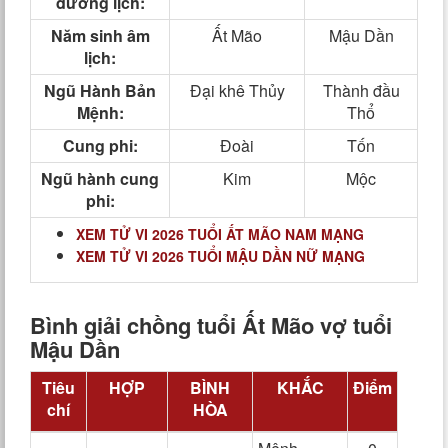
dương lịch:
Năm sinh âm
Ất Mão
Mậu Dần
lịch:
Ngũ Hành Bản
Đại khê Thủy
Thành đầu
Mệnh:
Thổ
Cung phi:
Đoài
Tốn
Ngũ hành cung
Kim
Mộc
phi:
XEM TỬ VI 2026 TUỔI ẤT MÃO NAM MẠNG
XEM TỬ VI 2026 TUỔI MẬU DẦN NỮ MẠNG
Bình giải chồng tuổi Ất Mão vợ tuổi
Mậu Dần
Tiêu
HỢP
BÌNH
KHẮC
Điểm
chí
HÒA