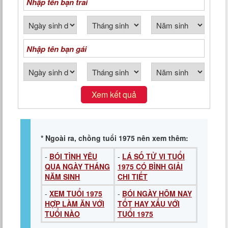
Xem kết quả
* Ngoài ra, chồng tuổi 1975 nên xem thêm:
-
BÓI TÌNH YÊU
-
LÁ SỐ TỬ VI TUỔI
QUA NGÀY THÁNG
1975 CÓ BÌNH GIẢI
NĂM SINH
CHI TIẾT
-
XEM TUỔI 1975
-
BÓI NGÀY HÔM NAY
HỢP LÀM ĂN VỚI
TỐT HAY XẤU VỚI
TUỔI NÀO
TUỔI 1975