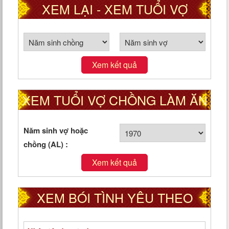
XEM LẠI - XEM TUỔI VỢ
CHỒNG THEO CUNG PHI
Xem kết quả
XEM TUỔI VỢ CHỒNG LÀM ĂN
TỐT HAY XẤU
Năm sinh vợ hoặc
chồng (AL) :
Xem kết quả
XEM BÓI TÌNH YÊU THEO
NGÀY THÁNG NĂM SINH