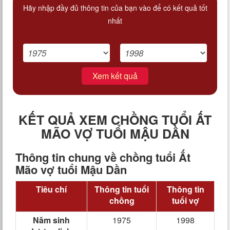
Hãy nhập đầy đủ thông tin của bạn vào để có kết quả tốt
nhất
Xem kết quả
KẾT QUẢ XEM CHỒNG TUỔI ẤT
MÃO VỢ TUỔI MẬU DẦN
Thông tin chung về chồng tuổi Ất
Mão vợ tuổi Mậu Dần
Tiêu chí
Thông tin tuổi
Thông tin
chồng
tuổi vợ
Năm sinh
1975
1998