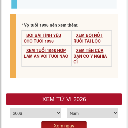
* Vợ tuổi 1998 nên xem thêm:
-
BÓI BÀI TÌNH YÊU
-
XEM BÓI NỐT
CHO TUỔI 1998
RUỒI TÀI LỘC
-
XEM TUỔI 1998 HỢP
-
XEM TÊN CỦA
LÀM ĂN VỚI TUỔI NÀO
BẠN CÓ Ý NGHĨA
GÌ
XEM TỬ VI 2026
Xem ngay